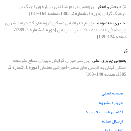
نژاد بخش، اصغر
پژوهش مردم شناختی درباره ورزا جنگ در
فرهنگ گیلان
[دوره 1، شماره 2، 1385، صفحه 164-181]
نصیری، معصومه
توزیع جغرافیایی مسکن گروه های کم درامد شهری
و رابطه آن با اعتیاد:با تاکید بر شهر بابل
[دوره 1، شماره 2، 1385،
صفحه 124-139]
ی
یعقوبی چوبری، علی
بررسی میزان گرایش دبیران مقطع متوسطه
استان گیلان به انجمن های علمی-آموزشی معلمان
[دوره 1، شماره 2،
1385، صفحه 140-163]
صفحه اصلی
درباره نشریه
اعضای هیات تحریریه
ارسال مقاله
تماس با ما