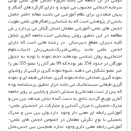
دولتی در آن جامعه می باشد.امروزه انجمن های علمی نوعی
سرمایه اجتماعی محسوب می شوند و دارای کارکردهای آشکار و
پنهان متعددی برای نظام آموزشی می باشند.مقاله حاضر حاصل
بخشی از پژوهشی است که به شناسایی راهکارهای علمی تقویت
انجمن های علمی-آموزشی معلمان استان گیلان می پردازد.ر.ش
مطالعه در این تحقیق روش پیمایشی است،جامعه آماری شامل
کلیه دبیران مقطع دبیرستان در رشته هایی است که دارای
انجمن علمی مانند ریاضی،فیزیک،شیمی،زبان ادبیات،علوم
اجتماعی،و روان شناسی بودهاند.حجم نمونه با توجه به جدول
مورگان در حدود 354 نفر بوده که 99 نفر آنان را عضو 355 نفر را
غیر عضو تشکیل می دهند..شیوه نمونه گیری ترکیبی از روشهای
نمونه گیری تصادفی ساده،نمونه گیری تصادفی طبقه ای و نمونه
گیری طبقاتی سیستماتیک می باشد.ابزار تحقیق پرسشنامه بوده
که پس از تست مقدماتی و سنجش اعتبار و پایاییی بر روی جامعه
آماری توزیع گردید.نتایج به دست آمده نشان میدهد بین سن و
مدرک تحصیلی با میزان آشنایی و مشارکت در انجمنهای علمی-
آموزشی رابطه ای معنی دار وجود دارد،ولی بین سن و مدرک
تحصیلی با نوع نگرش معلمان در خصوص انجمن های علمی-
آموزشی رابطه معنی داری وجود ندارد.همچنین بین جنس،محل