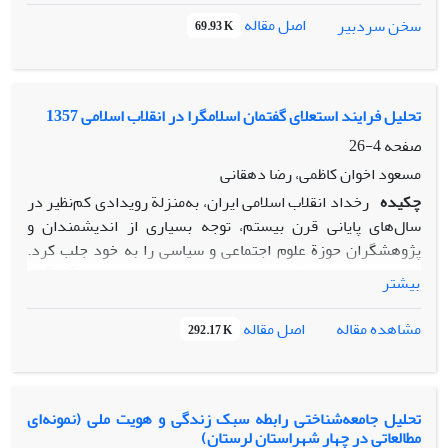
اصل مقاله
سخن سردبیر
69.93 K
تحلیل فرایند استعلای گفتمان اسلامگرا در انقلاب اسلامی 1357
صفحه
4-26
مسعود اخوان کاظمی، رضا دهقانی
چکیده
رخداد انقلاب اسلامی ایران، به‌منزلة رویدادی کم‌نظیر در
سال‌های پایانی قرن بیستم، توجه بسیاری از اندیشمندان و
پژوهشگران حوزة علوم اجتماعی و سیاسی را به خود جلب کرد.
ازاین‌رو، برای مطالعة این پدیده، از نظریات و رویکردهای گوناگون
بیشتر
بهره گرفته شد. اکثر این نظریات به بررسی چگونگی شکل‌گیری
رخداد انقلاب معطوف شده‌اند و تحلیل چرایی سلطة گفتمان
اصل مقاله
مشاهده مقاله
292.17 K
اسلام‌گرا، به‌طور نظام‌مند، کمتر در کانون توجه قرار گرفته‌است.
تحلیل گفتمان، به‌ویژه خوانش لاکلا و موف، به‌دلیل دارابودن
قابلیت تحلیل موضوعات کلان اجتماعی، فرصت ویژه‌ای برای تبیین
چرایی چیرگی و افول گفتمان‌ها به‌طور نظام‌مند و هدفمند در حوزة
تحلیل جامعه‌شناختی رابطه سبک زندگی و هویت ملی (نمونه‌ای
مطالعاتی در چهار شهراستان لرستان)
مطالعات جامعه‌شناسی سیاسی فراهم آورده‌است. با به‌کارگیری