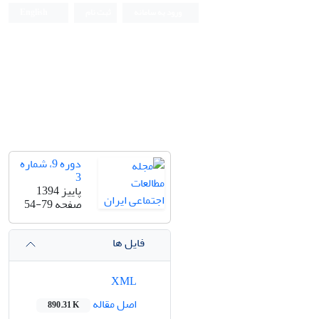
ورود به سامانه
ثبت نام
English
دوره 9، شماره
3
پاییز 1394
صفحه
54-79
فایل ها
XML
اصل مقاله
890.31 K