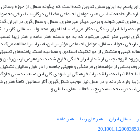
رای پاسخ به این‌پرسش تدوین شده‌است که چگونه سفال از حوزة وسائل ز
 ازمنظر جامعه‌شناسی هنر، عوامل اجتماعی مختلفی درکارند تا برخی محصو
 هنری تلقی شوند و برخی دیگر غیرهنری. سفال و سفال‌گری در ایرانِ گذ
 به‌منزلة ابزار زندگی به‌کار می‌رفت، اما امروز محصولات سفالی کاربرد ک
‌گری نوعی هنر تلقی می‌شود که به دو دستة هنر عامه و هنر زیبا تقسیم‌
تاریخی تحولات سفال، عوامل اجتماعی مؤثر بر این‌تغییرات را مطالعه می‌کند.
اله کیفی و متشکل از دو تکنیک اسنادی و مصاحبه است. یافته‌های تحقیق ن
ل ورود ظروف چینی از شمار ابزار خانگی خارج شدند، درمعرض ازبین‌رفتن و
ظروف بخشی از مؤلفه‌های فرهنگی و هویتی جامعه را در طول سالیان تشکیل 
 با حفظ آنها به‌منزلة میراث فرهنگی از نابودی کلی این صنعت دستی جلوگی
یبا وارد کردند و در عمل نیز موجب شکل‌گیری آثار سفالین کاملاً هنری 
‌آینددرنتیجه، به‌تدریج، با فعالیت‌های تبلیغی و
ر
سفال ایران
هنرهای زیبا
هنر عامه
20.1001.1.20083653.