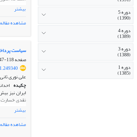
بیشتر
دوره 5
داد، باوجود ا
(1390)
مشاهده مقاله
حرفه‌ای‌های آن
دوره 4
کدها هستۀ اصل
(1389)
شکل گرفته اس
دوره 3
سیاست پرداخت 
(1388)
صفحه
118-147
دوره 1
21.249340
(1385)
علی نوری ثان
چکیده
نقدی خسارت در
پژوهش بر ارزی
بیشتر
مشاهده مقاله
سیاست پرداخت 