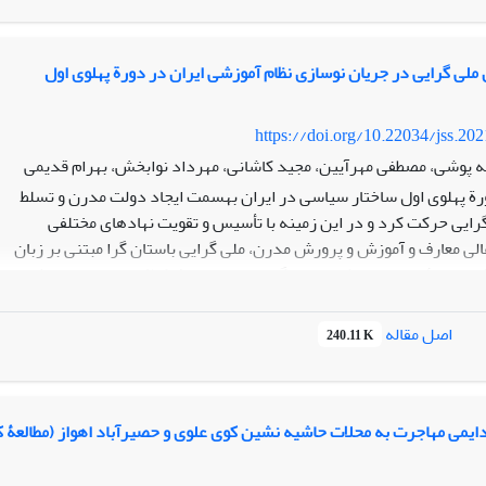
 آزادی و عدالتی که در انقلاب مطالبه می‌شده، تنش وجود دارد.
ملی گرایی در جریان نوسازی نظام آموزشی ایران در دورة پهلوی اول
https://doi.org/10.22034/jss.20
پوشی، مصطفی مهرآیین، مجید کاشانی، مهرداد نوابخش، بهرام قدیمی
رة پهلوی اول ساختار سیاسی در ایران بهسمت ایجاد دولت مدرن و تسلط
رایی حرکت کرد و در این زمینه با تأسیس و تقویت نهادهای مختلفی
الی معارف و آموزش و پرورش مدرن، ملی گرایی باستان گرا مبتنی بر زبان
 مقالۀ حاضر با روش تحلیل گفتمان انتقادی فرکلاف، مصوبات این شورا را ا
 و ایدئولوژیک این مصوبات، به تحلیل گفتمان مل یگرایی در جریان
اصل مقاله
240.11 K
موزش و پرورش پرداخته و مؤلف ههای ملی گرایی فرهنگی مبتنی بر یک
ا بررسی کرده است. براساس نتایج تحقیق م یتوان گفت که نوسازی نظام
ست ترویج زبان فارسی و درپیش گرفتن استراتژی فرافکنی وحدت به
تاریخ سازی و با بهره گیری از مفاهیمی مانند باستان گرایی و نژادگرایی از
دایمی مهاجرت به محلات حاشیه نشین کوی علوی و حصیرآباد اهواز (مطالعۀ ک
یهای طرد و ادغام تلاش کرد تا وحدت ملی مدنظر مل یگرایان را در شکل
قق سازد و کثرت فرهنگی موجود در ایران را انکار و تنوع قومی و زبانی