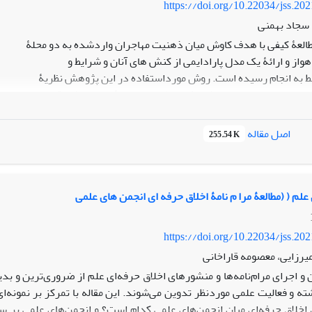
https://doi.org/10.22034/jss.20
سجاد بهمنی
طالعۀ کیفی با هدف کاوش میان ذهنیت مهاجران واردشده به دو محلۀ
از و ارائۀ یک مدل پارادایمی از کنش های آنان و شرایط و
ط به انجام رسیده است. روش مورداستفاده در این پژوهش نظریۀ
ده است. داد ههای این پژوهش از طریق مصاحبۀ عمیق و شیوة
فمند نظری در شهر اهواز گردآوری و جهت تحلیل داد هها از پنج
باز، توسعۀ مفاهیم، وارد کردن زمینه، وارد کردن فرایند و
اصل مقاله
255.54 K
مقولات استفاده شد. داده های گردآور یشده در قالب شش مقولۀ
لۀ هسته کدگذاری و تحلیل شدند. مدل پارادایمی ارائ هشده
 آرمان گرایی و ایدئالیسم، دگرگونی ایستارها و نگرش ها؛ در بخش
علم ( (مطالعۀ مرا م نامۀ اخلاق حرفه ای انجمن های علمی
مل مهاجرت در جهت راح تطلبی مصر فگرایانه/ شغلی؛ و در
مل تقویت اقتصاد غیررسمی است که حول یک مقولۀ هسته به نام
https://doi.org/10.22034/jss.20
بۀ کنشی افق گشایانه شکل گرفته اند.
میرزایی، معصومه قاراخانی
 و اجرای مرام‌نامه‌ها و منشورهای اخلاق حرفه‌ای علم از ضروری‌ترین و بدی
ه و فعالیت علمی موردنظر تدوین می‌شوند. این مقاله با تمرکز بر نمونه‌ای
خلاق حرفه‌ای میان انجمن‌های علمی کدام است؟ و انجمن‌های علمی بر سر