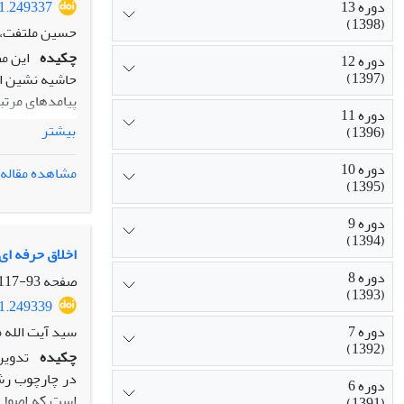
دوره 13
21.249337
را تضعیف کند.
(1398)
حسین ملتفت، 
چکیده
این م
دوره 12
(1397)
حاشیه نشین اهو
پیامدهای مرتب
دوره 11
داد هبنیاد بو
بیشتر
(1396)
نمونه گیری هد
شیوة کدگذاری 
دوره 10
مشاهده مقاله
(1395)
یکپارچه سازی 
عمده و یک مقو
دوره 9
شامل سه بعد شرایط، کنش تعامل ها و پیامدهاست که در بخش شرایط شامل
(1394)
رسانۀ شهرگرا،
اخلاق حرفه ای 
کنش- تعامل شا
دوره 8
صفحه
93-117
(1393)
بخش پیامد شا
21.249339
مهاجرت به مثا
سید آیت الله 
دوره 7
(1392)
چکیده
تدوین
در چارچوب رشت
دوره 6
است که اصول ا
(1391)