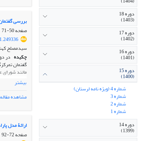
(1404)
مصلحت دولت و
دوره 18
(1403)
بررسی گفتمان 
صفحه
50-71
دوره 17
(1402)
21.249336
سیدمصلح کهنه 
دوره 16
چکیده
در دو
(1401)
گفتمان تمرکزگ
دوره 15
مانند شورای ع
(1400)
فارسی مسلط شد.
بیشتر
افشای
شماره 4 (ویژه نامه لرستان)
لایه های پنهان
شماره 3
مشاهده مقاله
نوسازی نظام آ
شماره 2
نژاد و زبان ر
شماره 1
آموزشی با سیا
دوره 14
گذشته از طریق 
ارائۀ مدل پارا
(1399)
طریق استراتژ 
صفحه
72-92
یکسان سازی مح