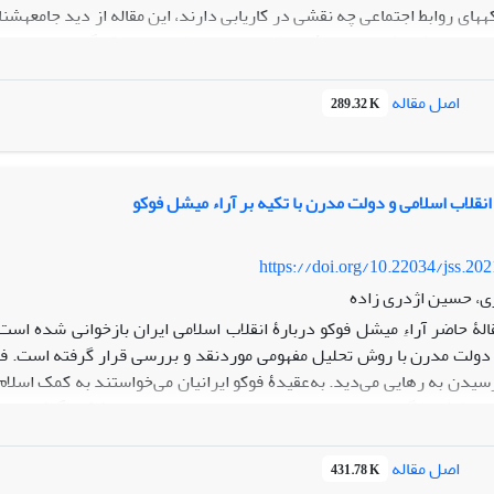
های روابط اجتماعی چه نقشی در کاریابی دارند، این مقاله از دید جامعه‏شن
‏پردازد. پژوهش حاضر از بُعد نظری برمبنای نظریه‏های مارک گرانووتر و نا
اخت‏یافته از نمونه ‏ای که به‏صورت خوشه‏ای از شهر ابهر در استان زنجان 
اصل مقاله
289.32 K
، 3) با اینکه نظریۀ قوت پیوندهای ضعیف گرانووتر رد می‏شود، یافته‏ها از نظریۀ حک‏شدگی او پشتیبانی می‏کنند.
قلاب اسلامی و دولت مدرن با تکیه بر آراء میشل فوکو
https://doi.org/10.22034/jss.20
ی، حسین اژدری زاده
الۀ حاضر آراءِ میشل فوکو دربارۀ انقلاب اسلامی ایران بازخوانی شده اس
 دولت مدرن با روش تحلیل مفهومی موردنقد و بررسی قرار گرفته است. فوکو
رسیدن به رهایی می‌دید. به‌عقیدۀ فوکو ایرانیان می‌خواستند به کمک اسلا
 از طرف دیگر، دولت مدرن مبتنی‌بر اصل مصلحت دولت شکل گرفته است
لت را مقدم بر هر امر دیگری می‌داند. مصلحت دولت ایجاب می‌کند که 
رت، کنترل، به‌هنجارسازی و تنبیه مردم بپردازد. ازاین‌رو، رابطۀ بین انقلاب
اصل مقاله
431.78 K
ری و دولت‌سازی شکافی پرنشدنی وجود دارد. دولت‌سازی در جامعۀ پساانقلاب