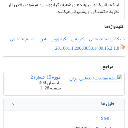
اینکه نظریۀ قوت پیوندهای ضعیف گرانووتر رد می‏شود، یافته‏ها از
نظریۀ حک‏شدگی او پشتیبانی می‏کنند.
کلیدواژه‌ها
شبکۀ روابط اجتماعی
کاریابی
گرانووتر
لین
منابع اجتماعی
20.1001.1.20083653.1400.15.2.1.8
مراجع
دوره 15، شماره 2
تابستان 1400
صفحه
1-26
فایل ها
XML