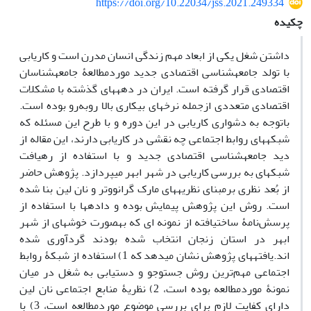
https://doi.org/10.22034/jss.2021.249334
چکیده
داشتن شغل یکی از ابعاد مهم زندگی انسان مدرن است و کاریابی
با تولد جامعه‏شناسی اقتصادی جدید موردمطالعۀ جامعه‏شناسان
اقتصادی قرار گرفته است. ایران در دهه‏های گذشته با مشکلات
اقتصادی متعددی ازجمله نرخ‏های بیکاری بالا روبه‌رو بوده است.
باتوجه به دشواری کاریابی در این دوره و با طرح این مسئله که
شبکه‏های روابط اجتماعی چه نقشی در کاریابی دارند، این مقاله از
دید جامعه‏شناسی اقتصادی جدید و با استفاده از رهیافت
شبکه‏ای به بررسی کاریابی در شهر ابهر می‏پردازد. پژوهش حاضر
از بُعد نظری برمبنای نظریه‏های مارک گرانووتر و نان لین بنا شده
است. روش این پژوهش پیمایش بوده و داده‏ها با استفاده از
پرسش‌نامۀ ساخت‏یافته از نمونه ‏ای که به‏صورت خوشه‏ای از شهر
ابهر در استان زنجان انتخاب شده بودند گردآوری شده
‏اند.یافته‏های پژوهش نشان می‏دهد که 1) استفاده از شبکۀ روابط
اجتماعی مهم‌ترین روش جست‏وجو و دستیابی به شغل در میان
نمونۀ موردمطالعه بوده است، 2) نظریۀ منابع اجتماعی نان لین
دارای کفایت لازم برای بررسی موضوع موردمطالعه است، 3) با