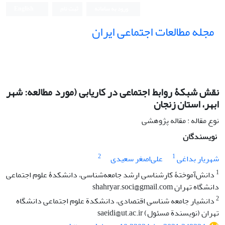
ورود به سامانه
ثبت نام
English
مجله مطالعات اجتماعی ایران
نقش شبکۀ روابط اجتماعی در کاریابی (مورد مطالعه: شهر
ابهر، استان زنجان
نوع مقاله : مقاله پژوهشی
نویسندگان
2
1
شهریار بداغی
علی‌اصغر سعیدی
1
دانش‌آموختۀ کارشناسی ارشد جامعه‌شناسی، دانشکدۀ علوم اجتماعی
دانشگاه تهران shahryar.soci@gmail.com
2
دانشیار جامعه شناسی اقتصادی، دانشکدة علوم اجتماعی دانشگاه
تهران (نویسندة مسئول) saeidi@ut.ac.ir