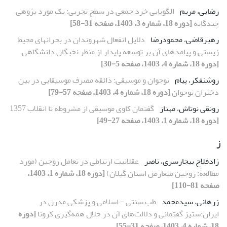
رضایی، مریم
الگویابی خرد جمعی در سطح تجربی: یک مورد پژوهی
چندگانه
[دوره 18، شماره 3، 1403، صفحه 31-58]
رهبرقاضی، محمودرضا
دلایل انفعال شهروندان در بحران­های محیط
زیستی و پیامدهای آن بر توسعه پایدار از منظر نخبگان دانشگاهی
[دوره 18، شماره 4، 1403، صفحه 5-30]
روشنفکر، پیام
نوجوان و موسیقی: ذائقه مصرف موسیقایی در بین
دختران نوجوان
[دوره 18، شماره 4، 1403، صفحه 57-79]
رونقی نوتاش، مهناز
گفتمان کاوی موسیقی از مشروطه تا انقلاب 1357
[دوره 18، شماره 1، 1403، صفحه 27-49]
ز
زادفلاح بیجارسری، ناصر
عقلانیت ارتباطی در تعامل زوجین (مورد
مطالعه: زوجین متعارض استان گیلان)
[دوره 18، شماره 1، 1403،
صفحه 81-110]
زرهانی، سیدمحمد
طب سنتی - اسلامی و پزشکی مدرن در
ایران:ستیز گفتمانی و دلالت‌های آن در خلال همه‌گیری کرونا
[دوره
18، شماره 4، 1403، صفحه 31-55]