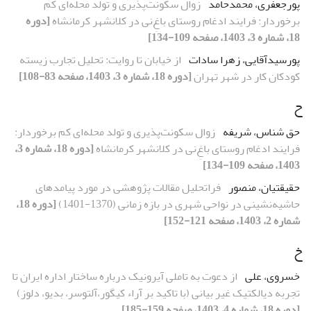
پورجعفری، محمدحامد
زوال سکونت‌پذیری و تولد محله‌ای کم
برخوردار: فرایند ادغام روستای باغِ‌نی در کلانشهر کرمانشاه
[دوره
18، شماره 3، 1403، صفحه 109-134]
پورسیدآقایی، زهرا سادات
از خیابان تا روایت: تحلیل تجارب زیسته
کودکان کار در شهر تهران
[دوره 18، شماره 3، 1403، صفحه 83-108]
ح
حق شناس، شریفه
زوال سکونت‌پذیری و تولد محله‌ای کم برخوردار:
فرایند ادغام روستای باغِ‌نی در کلانشهر کرمانشاه
[دوره 18، شماره 3،
1403، صفحه 109-134]
حقیقتیان، منصور
فراتحلیل مقالات پژوهشی در مورد پیامدهای
حاشیه‌نشینی در نواحی شهری در بازه زمانی (1370-1401)
[دوره 18،
شماره 2، 1403، صفحه 121-152]
خ
خسروی، علی
از دعوت به تاملی آیرونیک درباره ساختار اداره ایران تا
تجربه دیالکتیک غیر بیانی (با تاکید بر آراء کیگور،آلتوسر، بدیو، دلوز)
[دوره 18، شماره 4، 1403، صفحه 159-185]