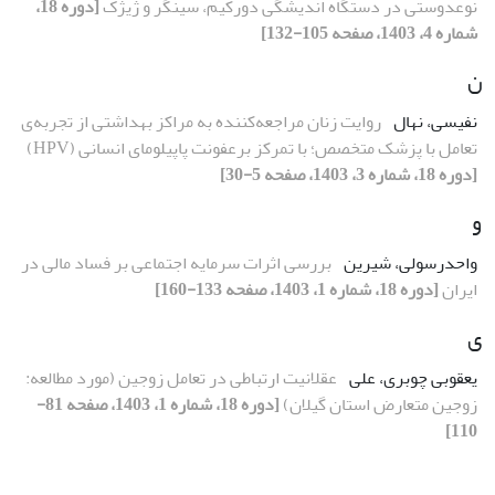
نوع‏دوستی در دستگاه اندیشگی دورکیم، سینگر و ژیژک
[دوره 18،
شماره 4، 1403، صفحه 105-132]
ن
نفیسی، نهال
روایت زنان مراجعه‌‌کننده به مراکز بهداشتی از تجربه‌ی
تعامل با پزشک متخصص؛ با تمرکز برعفونت پاپیلومای انسانی (HPV)
[دوره 18، شماره 3، 1403، صفحه 5-30]
و
واحدرسولی، شیرین
بررسی اثرات سرمایه اجتماعی بر فساد مالی در
ایران
[دوره 18، شماره 1، 1403، صفحه 133-160]
ی
یعقوبی چوبری، علی
عقلانیت ارتباطی در تعامل زوجین (مورد مطالعه:
زوجین متعارض استان گیلان)
[دوره 18، شماره 1، 1403، صفحه 81-
110]