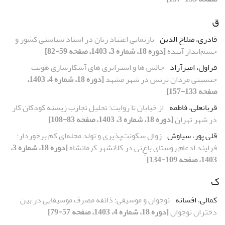
ق
قادری، صلاح الدین
بازنمایی اعتیاد زنان در اسناد سیاستی کشور و
چشم‌انداز آینده
[دوره 18، شماره 3، 1403، صفحه 59-82]
قراول، امیرآراد
چالش ها و استراتژی های آشکارسازی هویت
جنسیتی مردان ترنس در شهر مشهد
[دوره 18، شماره 4، 1403،
صفحه 133-157]
قربانعلی، فاطمه
از خیابان تا روایت: تحلیل تجارب زیسته کودکان کار
در شهر تهران
[دوره 18، شماره 3، 1403، صفحه 83-108]
قلی پور، سیاوش
زوال سکونت‌پذیری و تولد محله‌ای کم برخوردار:
فرایند ادغام روستای باغِ‌نی در کلانشهر کرمانشاه
[دوره 18، شماره 3،
1403، صفحه 109-134]
ک
کمالی، افسانه
نوجوان و موسیقی: ذائقه مصرف موسیقایی در بین
دختران نوجوان
[دوره 18، شماره 4، 1403، صفحه 57-79]