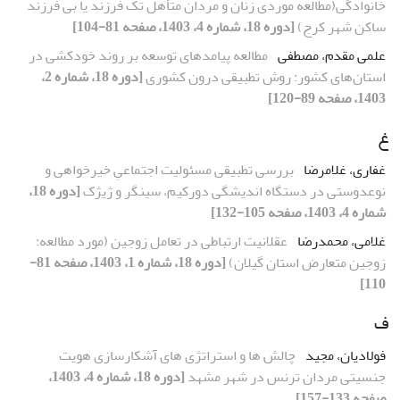
خانوادگی(مطالعه موردی زنان و مردان متأهل تک ­فرزند یا بی ­فرزند
ساکن شهر کرج)
[دوره 18، شماره 4، 1403، صفحه 81-104]
علمی مقدم، مصطفی
مطالعه پیامدهای توسعه بر روند خودکشی در
استان‌های کشور: روش تطبیقی درون کشوری
[دوره 18، شماره 2،
1403، صفحه 89-120]
غ
غفاری، غلامرضا
بررسی تطبیقی مسئولیت اجتماعیِ خیرخواهی و
نوع‏دوستی در دستگاه اندیشگی دورکیم، سینگر و ژیژک
[دوره 18،
شماره 4، 1403، صفحه 105-132]
غلامی، محمدرضا
عقلانیت ارتباطی در تعامل زوجین (مورد مطالعه:
زوجین متعارض استان گیلان)
[دوره 18، شماره 1، 1403، صفحه 81-
110]
ف
فولادیان، مجید
چالش ها و استراتژی های آشکارسازی هویت
جنسیتی مردان ترنس در شهر مشهد
[دوره 18، شماره 4، 1403،
صفحه 133-157]