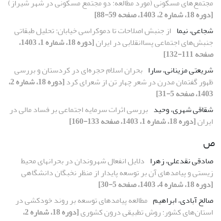
مجتمع‌های مسکونی (مورد مطالعه: دو مجتمع مسکونی در شهر شیراز)
[دوره 18، شماره 2، 1403، صفحه 59-88]
شجاعی، نیما
از جنبش اصلاحات تا دموکراسی خیابان: تحلیل طبقاتی
جنبش‌های اجتماعی پساانقلابی در ایران
[دوره 18، شماره 1، 1403،
صفحه 111-132]
شریعتی مزینانی، سارا
بحران اسلام حجره‌ای در کردستان و بررسی
ظهور گفتمان مدرن در شعر چهار تن از شعرای کرد
[دوره 18، شماره 2،
1403، صفحه 5-31]
شقاقی شهری، وحید
بررسی اثرات سرمایه اجتماعی بر فساد مالی در
ایران
[دوره 18، شماره 1، 1403، صفحه 133-160]
ص
صادقی نقدعلی، زهرا
دلایل انفعال شهروندان در بحران­های محیط
زیستی و پیامدهای آن بر توسعه پایدار از منظر نخبگان دانشگاهی
[دوره 18، شماره 4، 1403، صفحه 5-30]
صالح آبادی، ابراهیم
مطالعه پیامدهای توسعه بر روند خودکشی در
استان‌های کشور: روش تطبیقی درون کشوری
[دوره 18، شماره 2،