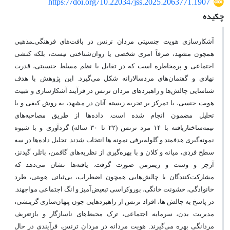
https://doi.org/10.22034/jss.2025.2063771.1907
چکیده
آشکارسازی هویت جنسیتی مردان ترنس در بافت‌های فرهنگی‌ـ‌مذهبی
همچون مشهد، صرفاً امری شخصی یا روان‌شناختی نیست، بلکه کنشی
اجتماعی و پرمخاطره است که در تقابل با نظم مسلط جنسیتی، قدرت
نهادی و گفتمان‌های مردسالارانه شکل می‌گیرد. این پژوهش با هدف
شناسایی چالش‌ها و راهبردهای مردان ترنس در فرآیند آشکارسازی و تثبیت
هویت جنسی، با تمرکز بر تجربه زیسته آنان در مشهد، به روش کیفی و با
تحلیل مضمون انجام شده است. داده‌ها از طریق مصاحبه‌های
نیمه‌ساختاریافته با ۱۴ مرد ترنس (۲۲ تا ۳۰ ساله) گردآوری و با شیوه
نمونه‌گیری هدفمند و گلوله‌برفی نمونه ها انتخاب شدند. تحلیل داده‌ها در سه
سطح فردی، میانه و کلان و با بهره‌گیری از نظریه‌های گافمن، باتلر، گیدنز،
آرچر و وست و زیمرمن صورت گرفت. یافته‌ها نشان می‌دهد که
مشارکت‌کنندگان با چالش‌هایی همچون اضطراب، بی‌ثباتی هویتی، طرد
خانوادگی، خشونت خانگی، بوروکراسی تبعیض‌آمیز و انگ اجتماعی مواجهند.
در پاسخ به چالش ها، افراد ترنس از راهبردهایی چون پنهان‌سازی گزینشی،
مدیریت بدن، سرمایه اجتماعی، ترک محیط‌های ناسازگار و بازتعریف
مردانگی بهره می‌گیرند. هویت مردانه در مردان ترنس، فرآیندی در حال