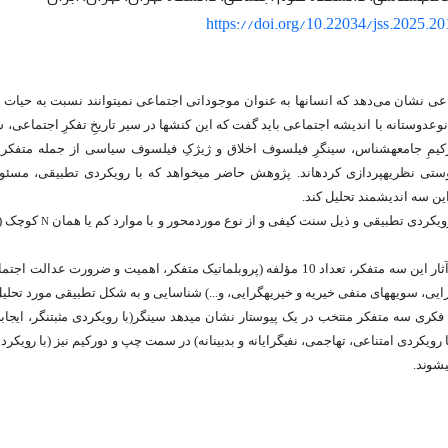
https://doi.org/10.22034/jss.2025.2
عی نشان‏ می
دهد که انسان‏ها به عنوان موجوداتی اجتماعی نمی‏توانند نسبت به حیات ه
ع‏دوستانه با اندیشه اجتماعی باید گفت که این کنش‏ها در سیر تاریخِ تفکرِ اجتماعی،
کیمِ جامعه‏شناس، سینگرِ فیلسوف اخلاق و ژیژکِ فیلسوف سیاسی از جمله متفکر
ستی نظریه‏پردازی کرده‏اند. پژوهش حاضر می‏خواهد که با رویکردی تطبیقی، مسئو
ن سه اندیشمند تحلیل کند.
ویکردی تطبیقی و ذیل سنت کیفی و از نوع موردمحور و با موارد کم یا همان
کوچک (ت
N
پس از بررسی آثار این سه متفکر، تعداد 10 مؤلفه (پروبلماتیک متفکر، اهمیت و ضرو
رایی، سویه‏های منفی خیریه و خیریه‏گرایی، و...) شناسایی و به شکل تطبیقی مورد تحلی
کری سه متفکر منتخب در یک پیوستار نشان می‏دهد سینگر(با رویکردی مثبت‏نگر، ایجاب
رویکردی امتناعی، تهاجمی، نفی‏گرایانه و بدبینانه) در سمت چپ و دورکیم نیز (با رویکر
‏شوند.