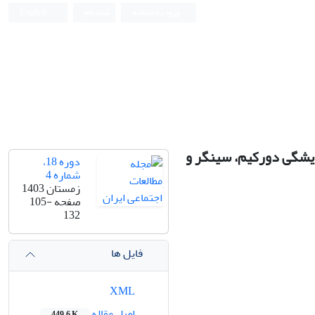
ورود به سامانه
ثبت نام
English
دیشگی دورکیم، سینگر و
دوره 18،
شماره 4
زمستان 1403
صفحه
105-
132
فایل ها
XML
اصل مقاله
449.6 K