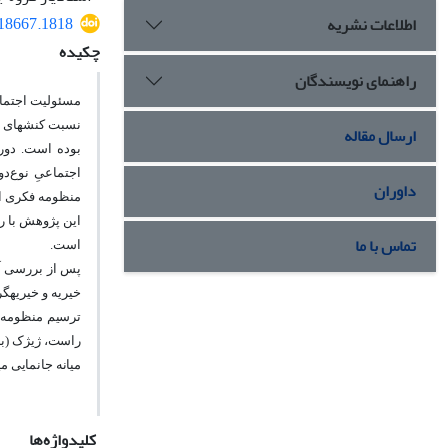
018667.1818
اطلاعات نشریه
چکیده
راهنمای نویسندگان
مسئولیت اجتما
نسبت کنش‏های نو
ارسال مقاله
بوده است. دور
اجتماعیِ نوع
دو
داوران
منظومه فکری ای
این پژوهش با ر
تماس با ما
است.
خیریه و خیریه‏گ
ترسیم منظومه ف
راست، ژیژک (با 
میانه جانمایی می
کلیدواژه‌ها