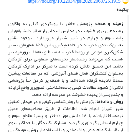
https://doi.org/10.22034/jss.2026.2068725.1915
چکیده
زمینه و هدف:
پژوهش حاضر با رویکردی کیفی به واکاوی
زمینه‌های بروز خشونت در مدارس ابتدایی از منظر دانش‌آموزان
پایه سوم و چهارم در شهر شیراز می‌پردازد. باوجود نقش
تعیین‌کننده‌ی مدرسه در جامعه‌پذیری، این فضا هم‌زمان بستر
شکل‌گیری انواعی از روابط قدرت، انضباط و تعاملات روزمره نیز
هست که می‌تواند زمینه‌ساز تجربه‌های متفاوتی برای کودکان
باشد
.
این تحقیق تلاش کرده است با تمرکز بر ادارک کودکان
به‌عنوان کنشگران فعال فضای آموزشی، که در مطالعات پیشین
عمدتاً نادیده گرفته شده‌اند، و با هدف پر کردن خلأ پژوهشی
ناشی از کمبود مطالعات کیفی جامعه‌شناختی، تصویری واقع‌گرایانه
و چندوجهی از پدیده خشونت در مدرسه ارائه دهد.
روش و داده
ها
:
پژوهش با روش‌شناسی کیفی و در میدان تحقیق
شهر شیراز انجام شد. اطلاعات از طریق مصاحبه‌های عمیق
نیمه‌ساختاریافته با
۱۸
دانش‌آموز (دختر و پسر) مقطع سوم و
چهارم ابتدایی گردآوری گردید. مشارکت‌کنندگان با حداکثر تنوع
از نظر پایگاه اجتماعی و اقتصادی و با استفاده از روش نمونه‌گیری