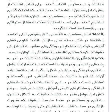
هدفمند و در دسترس انتخاب شدند. برای تحلیل اطلاعات از
روش تحلیل مضمون استفاده شد؛ بدین ترتیب که ابتدا کدگذاری
اولیه صورت گرفت و سپس مضامین پایه، سازمان‌دهنده و فراگیر
استخراج شدند. برای کسب اطمینان از صحّت داده‌ها از استراتژی
بررسی توسط اعضا استفاده گردید
.
یافته
ها:
تحلیل مضامین به شناسایی شش مقوله‌ی اصلی انجامید
و یافته‌ها در شش دسته اصلی سازمان یافتند: شلوغی فضای
آموزشی، قوانین انعطاف‌ناپذیر، ویژگی‌های معلّم، ساختار فیزیکی
خشونت‌زا، کودک‌ستیزی نظام‌مند و ناهماهنگی مسئولان مدرسه.
بحث و نتیجه
گیری:
یافته‌ها نشان می‌دهند که خشونت در مدرسه
پدیده‌ای چندوجهی و درهم‌تنیده است که در
نتیجه ارتباط
عوامل
ساختاری، فرهنگی و بین‌فردی شکل می‌گیرد. این یافته‌ها مؤید
آن‌اند که تجربه خشونت در محیط آموزشی، امری گسسته و
تصادفی نیست بلکه در بستری از مناسبات قدرت، کلیشه‌های
فرهنگی و ساختارهای تاریخی آموزش بازتولید می‌شود
.
برهم
کنش این عوامل منجر به بازتولید خشونت به اشکال نمادین،
ساختاری و مستقیم در محیط مدرسه می‌شوند که ضرورت
بازنگری در سیاست‌ها و ساختارهای تربیتی موجود را با توجه به