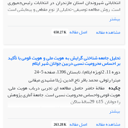
انتخاباتی شهروندان استان مازندران در انتخابات رئیس‌جمهوری
است. روش مطالعه توصیفی-‌تحلیلی از نوع مقطعی و پیمایشی است
که با استفاده از پرسش‌نامة محقق‌ساخته انجام ‌شده است. جامعة
بیشتر
آماری تحقیق را زنان و مردان بالای 18 سال ساکن در استان
مازندران تشکیل می‌دهند. به‌منظور انتخاب نمونة آماری، از فرمول
اصل مقاله
مشاهده مقاله
650.27 K
کوکران استفاده شد و 384 نفر نمونه انتخاب شدند. مطابق نتایج
پیمایش، در میان گروه‌های شغلی و افراد در مقاطع تحصیلی
گوناگون، رفتار انتخاباتی متفاوت است. رگرسیون خطی نشان
می‌دهد که از میان متغیرهای مستقل تحقیق، هویت ملی،
تحلیل جامعه شناختی گرایش به هویت ملی و هویت قومی با تأکید
بر احساس محرومیت نسبی دربین جوانان شهر ایلام
شبکه‌های اجتماعی، رسانه‌ها، اولویت‌های ارزشی، و هویت دینی
به‌ترتیب بیشترین تأثیر را بر رفتار انتخاباتی دارند.
دوره 11، 2(ویژه ایلام)، تابستان 1396، صفحه
5-24
میترا رئوفی، محمد باقر تاج الدین، ژیلا مشهدی میقانی
چکیده
مقالة حاضر حاصل مطالعه ای تجربی درباب هویت ملی،
هویت قومی واحساس محرومیت نسبی است. جامعة آماری پژوهش
را جوانان 15تا 29سالة ساکن
در شهر ایلام تشکیل داده اند که 400 نفر از آنان به منزلة نمونة
بیشتر
آماری، با استفاده از روش نمونه گیری خوشه ای چند مرحله ای،
انتخاب شده اند. برای جمع آوری اطلاعات از
اصل مقاله
مشاهده مقاله
263.28 K