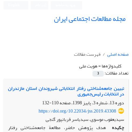
ورود به سامانه
ثبت نام
English
مجله مطالعات اجتماعی ایران
صفحه اصلی
فهرست مقالات
کلیدواژه‌ها =
هویت ملی
تعداد مقالات:
3
تبیین جامعه‌شناختی رفتار انتخاباتی شهروندان استان مازندران
در انتخابات رئیس‌جمهوری
دوره 13، شماره 3، پاییز 1398، صفحه
110-132
https://doi.org/10.22034/jss.2019.43308
سیدیعقوب موسوی، سیدیاسر قربانپور گنجی
چکیده
هدف پژوهش حاضر، مطالعة جامعه‌شناختی رفتار