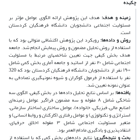
چکیده
زمینه و هدف:
هدف این پژوهش ارائه الگوی عوامل مؤثر بر
مسئولیت اجتماعی دانشجویان دانشگاه فرهنگیان کردستان
است.
روش و داده
ها
:
رویکرد این
پژوهش
اکتشافی متوالی
بود که با
استفاده از روش تحلیل مضمون و روش پیمایش انجام شد. جامعه
هدف بخش کیفی جهت تعیین شاخص­های مرتبط با مسئولیت
اجتماعی
شامل ۲۰ نفر از اساتید و جامعه آماری بخش کمی شامل
۱۹۰۰ نفر از دانشجویان دانشگاه فرهنگیان کردستان بود که 320
نفر با استفاده از فرمول کوکران و شیوه نمونه­گیری
تصادفی به
عنوان نمونه تعیین شد.
یافته
ها:
بر اساس نتایج تحلیل داده‌ها در بخش کیفی، الگوی سه
شاخگی شامل ۸ مقوله و سه مضمون فراگیر عوامل زمینه‌ای
(منابع مالی، فیزیکی، خانواده)، عوامل ساختاری (ساختار سازمانی،
استراتژی و تکنولوژی) و عوامل رفتاری (کارکنان و روابط انسانی) و
متغیر مسئولیت اجتماعی شامل ۳ مقوله اخلاق حرفه­ای،
انتقادپذیری و یادگیری مادام العمر بود.
بحث و نتیجه
گیری:
نتایج داده‌های بخش کمی که با استفاده از