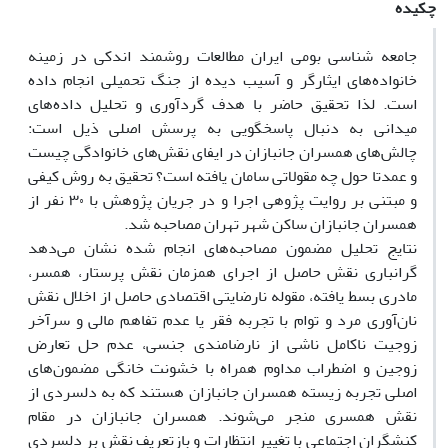
چکیده
جامعه شناسی بومی ایران مطالعات روشمند اندکی در زمینه
خانواده‌های ایثارگر و آسیب دیده از جنگ تحمیلی انجام داده
است. لذا تحقیق حاضر با هدف گردآوری و تحلیل داده‌های
میدانی به دنبال پاسخگویی به پرسش اصلی ذیل است:
چالش‌های همسران جانبازان در ایفای نقش‌های خانوادگی چیست
و عمدتا حول چه مقولاتی سامان یافته است؟ تحقیق به روش کیفی
و مبتنی بر روایت پژوهی اجرا و در جریان پژوهش با ۳۰ نفر از
همسران جانبازان ساکن شهر تهران مصاحبه شد.
نتایج تحلیل مضمون مصاحبه‌های انجام شده نشان می‌دهد
گرانباری نقش حاصل از اجرای همزمان نقش پرستار، همسر،
مادری بسط یافته، مقوله نارضایتی اقتصادی حاصل از اخلال نقش
نان‌آوری مرد و توام با تجربه فقر یا عدم تفاهم مالی و سرآخر
زوجیت ناکامل ناشی از نارضامندی جنسی، عدم حل تعارض
زوجین و اضطراب مداوم همراه با خشونت خانگی مضمون‌های
اصلی تجربه زیسته همسران جانبازان هستند که به دلسردی از
نقش همسری منجر می‌شوند. همسران جانبازان در مقام
کنشگران اجتماعی با تغییر انتظارات و بازتعریف نقش بر دلسردی