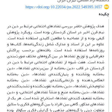
دانشگاه آزاد اسلامی، تهران، ایران
https://doi.org/10.22034/jss.2022.549395.1657
چکیده
هدف پژوهش حاضر بررسی تضادهای اجتماعی مرتبط بر دین در
نیم‌ قرن اخیر در استان کردستان بوده است. رویکرد پژوهش
کیفی بوده و از مصاحبه با مطلعین کلیدی استفاده شده است.
علاوه بر این از اسناد و مدارک شامل زندگی‌نامه‌ها، کتاب‌ها و
روزنامه‌ها استفاده شده است. یافته‌های برحسب پراکنش
جغرافیایی و توزیع تضادها در بین گروه‌های مختلف صورت‌بندی
شده است. هفت شیوه از تضادهای اجتماعی مرتبط با دین در
کردستان در قالب «دین به‌مثابه از بین‌برنده‌ی تضادها»، «دین
به‌مثابه پوشاننده و پنهان‌کننده‌ی تضادها»، «دین به‌مثابه
انعکاس‌دهنده و بازنمایی‌کننده‌ی تضادها»، «دین به‌مثابه
تداوم‌بخش تضادها»، «دین به‌مثابه تقویت‌کننده و تشدید‌کننده‌ی
تضادها»، «دین به‌مثابه منبع و منشأ تضادهای اجتماعی» و «دین
به‌مثابه تضعیف کننده‌ی تضادها» استخراج شده است. هر یک از
تضادهای مذکور، گاهی بین افراد یا بین گروه‌های فکری با سلایق
متفاوت دینی یا گروه‌های مذهبی با گرایش فکری سکولار بوده