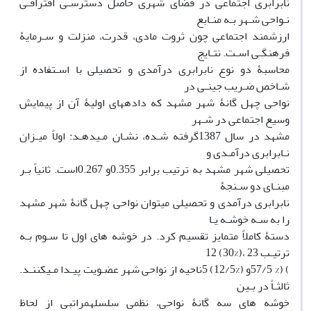
نابرابری اجتماعی در فضای شهری حاصل دسترسـی افتراقـی
نـواحی شـهر بـه منـابع
ارزشمند اجتماعی چون ثروت مادی، قدرت، منزلت و سـرمایۀ
فرهنگـی اسـت. نتـایج
محاسبۀ دو نوع نابرابری درآمدی و تحصیلی با اسـتفاده از
شـاخص ضـریب جینـی در
نواحی چهل گانۀ شهر مشهد که دادههای اولیۀ آن از پیمایش
وسیع اجتماعی در شـهر
مشهد در سال 1387گرفته شـده، نشـان مـیدهـد: اولاً میـزان
نـابرابری درآمـدی و
تحصیلی شهر مشهد به ترتیب برابر 0.355و 0.267است. ثانیاً بـر
مبنـای دو سـنجۀ
نابرابری درآمدی و تحصیلی میتوان نواحی چهل گانۀ شهر مشهد
را به سـه خوشـه یـا
دستۀ کاملاً متمایز تقسیم کرد. در خوشه های اول تا سـوم بـه
ترتیـب 23 ،(%30) 12
) (% 57/5و (%12/5) 5ناحیه از نواحی شهر عضـویت پیـدا مـیکننـد.
ثالثـاً در بـین
خوشه های سه گانۀ نواحی، نظمی سلسلهمراتبی از لحاظ