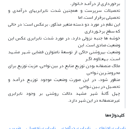
برخورداری از درآمـد خـانوار،
تحصیلات سرپرست و همچنین شدت نابرابریهای درآمدی و
تحصیلی برقرار است، اما
این نظم در مورد دو دسته متغیر مذکور، برعکس است: در حالی
که سطح برخـورداری
خوشه ها جنبه نزولی دارد، در مورد شدت نابرابری عکس این
وضعیت صادق است. این
وضعیت بهروشنی حاکی از توسعۀ نامتوازن فضایی شـهر مشـهد
اسـت. بـهعـلاوه، اگـر
ملاک منصفانه بودن توزیع منابع در بین نواحی، مزیت توزیع برای
محرومتـرین نـواحی
منظور شود، در این صورت وضعیت موجود توزیـع درآمـد و
تحصـیل در بـین نـواحی
چهل گانۀ شهر مشهد دلالت روشنی بر وجود نابرابری
غیرمنصفانه در این شهر دارد.
کلیدواژه‌ها
نابرابری اجتماعی
نابرابری درآمدی
نابرابری تحصیلی
ضریب