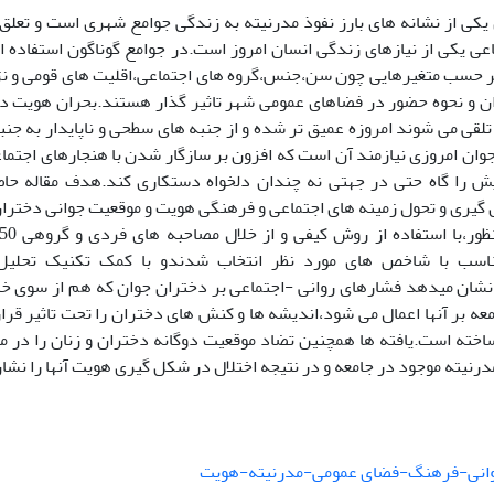
کی از نشانه های بارز نفوذ مدرنیته به زندگی جوامع شهری است و تعلق
عی یکی از نیازهای زندگی انسان امروز است.در جوامع گوناگون استفاده 
بر حسب متغیرهایی چون سن،جنس،گروه های اجتماعی،اقلیت های قومی و نژا
ان و نحوه حضور در فضاهای عمومی شهر تاثیر گذار هستند.بحران هویت د
تلقی می شوند امروزه عمیق تر شده و از جنبه های سطحی و ناپایدار به جن
ان امروزی نیازمند آن است که افزون بر سازگار شدن با هنجارهای اجتم
ش را گاه حتی در جهتی نه چندان دلخواه دستکاری کند.هدف مقاله حا
یری و تحول زمینه های اجتماعی و فرهنگی هویت و موقعیت جوانی دخترا
اسب با شاخص های مورد نظر انتخاب شدندو با کمک تکنیک تحلیل 
 نشان میدهد فشارهای روانی -اجتماعی بر دختران جوان که هم از سوی خا
ه بر آنها اعمال می شود،اندیشه ها و کنش های دختران را تحت تاثیر قرا
ساخته است.یافته ها همچنین تضاد موقعیت دوگانه دختران و زنان را در
رنیته موجود در جامعه و در نتیجه اختلال در شکل گیری هویت آنها را نشا
وانی-فرهنگ-فضای عمومی-مدرنیته-هویت