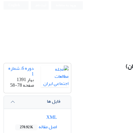
ورود به سامانه
ثبت نام
English
ن)
دوره 6، شماره
1
بهار 1391
صفحه
58-78
فایل ها
XML
اصل مقاله
270.92 K