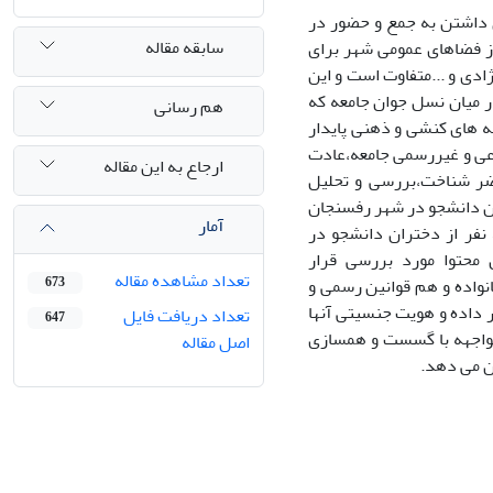
 داشتن به جمع و حضور در
سابقه مقاله
از فضاهای عمومی شهر برای
دی و ...متفاوت است و این
ر میان نسل جوان جامعه که
هم رسانی
به های کنشی و ذهنی پایدار
اعی و غیررسمی جامعه،عادت
ارجاع به این مقاله
ضر شناخت،بررسی و تحلیل
ن دانشجو در شهر رفسنجان
آمار
است.بیدن منظور،با استفاده از روش کیفی و از خلال مصاحبه های فردی و گروهی 50 نفر از دختران دانشجو در
محتوا مورد بررسی قرار
تعداد مشاهده مقاله
نواده و هم قوانین رسمی و
673
ر داده و هویت جنسیتی آنها
تعداد دریافت فایل
647
 مواجهه با گسست و همسازی
اصل مقاله
ن می دهد.