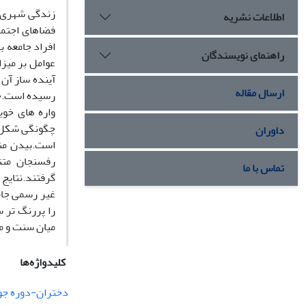
زندگی شهری ی
اطلاعات نشریه
فضاهای اجتما
افراد جامعه 
راهنمای نویسندگان
عوامل بر میز
آینده ساز آن 
ارسال مقاله
رسیده است.جو
واره های خوی
چگونگی شکل گ
داوران
رفسنجان متن
تماس با ما
گرفتند.نتایج
غیر رسمی جامع
را پررنگ تر 
میان سنت و مد
کلیدواژه‌ها
دختران-دوره ج