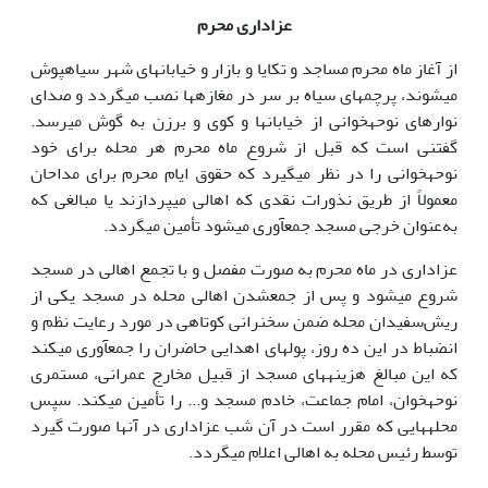
عزاداری محرم
از آغاز ماه محرم مساجد و تکایا و بازار و خیابان‎های شهر سیاه‎پوش
می‎شوند، پرچم‎های سیاه بر سر در مغازه‎ها نصب می‎گردد و صدای
نوارهای نوحه‎خوانی از خیابان‎ها و کوی و برزن به گوش می‎رسد.
گفتنی است که قبل از شروع ماه محرم هر محله برای خود
نوحه‎خوانی را در نظر می‎گیرد که حقوق ایام محرم برای مداحان
معمولاً از طریق نذورات نقدی که اهالی می‎پردازند یا مبالغی که
به‌عنوان خرجی مسجد جمع‎آوری می‎شود تأمین می‎گردد.
عزاداری در ماه محرم به صورت مفصل و با تجمع اهالی در مسجد
شروع می‎شود و پس از جمع‎شدن اهالی محله در مسجد یکی از
ریش‌سفیدان محله ضمن سخنرانی کوتاهی در مورد رعایت نظم و
انضباط در این ده روز، پول‎های اهدایی حاضران را جمع‎آوری می‎کند
که این مبالغ هزینه‎های مسجد از قبیل مخارج عمرانی، مستمری
نوحه‎خوان، امام جماعت، خادم مسجد و... را تأمین می‎کند. سپس
محله‎هایی که مقرر است در آن شب عزاداری در آن‎ها صورت گیرد
توسط رئیس محله به اهالی اعلام می‎گردد.