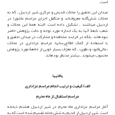
میدان این تحقیق را محلات قدیمی و مرکزی شهر اردبیل ـ که به
محلات شش‌گانه معروف‌اند و متکفل اجرای مراسم عاشورا در
اردبیل می‎باشند ـ تشکیل داده ‎است. البته همۀ این محلات و
شعب تابعۀ آن‎ها به یک اندازه مورد توجه و دقت پژوهش حاضر
نبوده‎اند، بلکه در فرایند مشاهده و مشارکت در میدان تحقیق و
با استفاده از کمک اطلاع‌رسان‎ها، مراسم عزاداری در محلات
«عالی‌قاپو» و «طوی» ـ که معرّف بسیار خوبی از جامعۀ مورد پژوهش
محسوب می‎شوند ـ بیشتر مدنظر بوده‎اند.
یافته‏ها
الف) کیفیت و ترتیب انجام مراسم عزاداری
مراسم استقبال از ماه محرم
آغاز مراسم عزاداری ماه محرم در شهر اردبیل هشتم ذی‎حجه
است. شهر اردبیل از قدیم به شش محله تقسیم شده‎ است که به