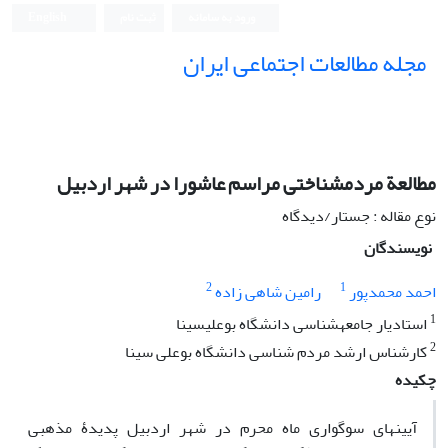
ورود به سامانه
ثبت نام
English
مجله مطالعات اجتماعی ایران
مطالعة مردم‏شناختی مراسم عاشورا در شهر اردبیل
نوع مقاله : جستار/دیدگاه
نویسندگان
2
1
احمد محمدپور
رامین شاهی ‏زاده
1
استادیار جامعه‫شناسی دانشگاه بوعلی‫سینا
2
کارشناس ارشد مردم‏ شناسی دانشگاه بوعلی‏ سینا
چکیده
آیین‎های سوگواری ماه محرم در شهر اردبیل پدیدۀ مذهبی