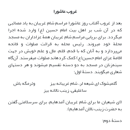
غروب عاشورا
بعد از غروب آفتاب روز عاشورا مراسم شام غریبان به یاد مصائبی
که در آن شب بر اهل بیت امام حسین (ع) وارد شده اجرا
می‎گردد. برای برپایی مراسم شام غریبان همۀ عزاداران به مسجد
محلة خود می‎روند. رئیس محله به قرائت صلوات و فاتحه
می‌پردازد و به آنان که با قدم، قلم، مال و علم خویش در جهت
اقامۀ عزای امام حسین(ع) کمک کرده‎اند صلوات می‎فرستد. آن‌گاه
سینه‌زنان در مسجد به دو دسته تقسیم می‎شوند و هر دسته‎ای
شعاری می‎گویند. دستۀ اول:
گلمیشوک ای شیعه لر، شام غریبانه بیز وئرمگه باش
ساغلیقی، زینب نالانه بیز
(ای شیعیان ما برای شام غریبان آمده‎ایم، برای سرسلامتی گفتن
به حضرت زینب نالان آمده‎ایم).
دستۀ دوم: