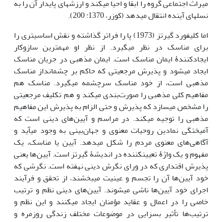
میراث اجتماعی گروه را ابقا و احیا می‎کند و ارزش‎های پایدار آن را به
نسل‎های آینده انتقال می‎دهد (کوزر، 1370: 200).
اما کلیفورد گیرتز (1973) پا را فراتر گذاشته و نقش اساسی‎تری را
برای مناسک در نظر می‎گیرد. از نظر او مهم‎ترین سازوکار
ایجادکنندۀ ایمان مناسک است. ایمان مذهبی در جریان مناسک
ایجاد می‎شود و پذیرش مرجعیتی که حاکم بر چشم‎انداز مناسک
مذهبی است، از خود مناسک سرچشمه می‎گیرد. مناسک هم
مفاهیم کلی مذهبی را صورت‌بندی می‎کند و هم تکلیف مرجعیتی
را مشخص می‎سازد که پذیرش و حتی الزام به پذیرش این مفاهیم
مذهبی را توجیه می‎کند. در مراسم و آیین‌‌‌های دینی است که
آمیختگی نمادین روحیات معنوی و جهان‌بینی به وجود می­آید و
آگاهی‌‌‌های معنوی مردم را شکل می­دهد. آیین یا مناسک، یک
مفهوم و یک واژۀ تعیین­کننده در اندیشۀ گیرتز است. آیین‌‌‌ها یعنی
پذیرش اقتداری که در ورای نگرش دینی نهفته است. نگرشی که
خود آیین‌‌‌ها آن ‎را تجسم و عینیت می­بخشند، از تحقق و فرآیند
اجرای خود آیین‌‌‌ها ناشی می­شوند. آیین‌‌‌های دینی نظم و ترتیب
خاصی را در اعمال و عقاید مؤمنان ایجاد می­کنند و این نظم و
ترتیب‌‌‌ها تأثیر بسزایی در موضوعات مختلف زندگی روزمره و