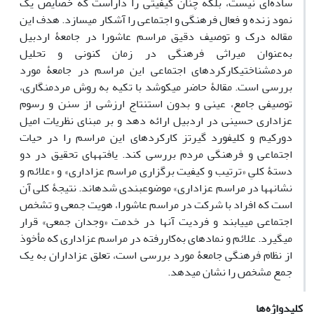
ساده‌ای نیست، بلکه چنان کیفیتی را داراست که خصایص یک
نمود زنده و فعال فرهنگی و اجتماعی را آشکار می‎سازد. هدف این
مقاله درک و توصیف دقیق مراسم عاشورا در جامعۀ اردبیل
به‌عنوان میراثی فرهنگی در زمان کنونی و تحلیل
مردم‏شناختیکارکردهای اجتماعی این مراسم در جامعۀ مورد
بررسی است. مقالۀ حاضر می‎کوشد با تکیه به روش مردم‎نگاری،
توصیفی جامع، عینی و بدون استنتاج ارزشی از سنن و رسوم
عزاداری حسینی در اردبیل ارائه دهد و بر مبنای نظریات امیل
دورکیم و کلیفورد گیرتز کارکردهای این مراسم را در حیات
اجتماعی و فرهنگی مردم بررسی کند. یافته‎های تحقیق در دو
دستۀ کلیِ «ترتیب و کیفیت برگزاری مراسم عزاداری» و «علائم و
نشانه‎ها در مراسم عزاداری» موضوع‎بندی شده‎اند. نتیجۀ کلی آن
است که افراد با شرکت در مراسم عاشورا، هویت جمعی و تشخص
اجتماعی می‎یابند و فردیت آن‎ها در خدمت «وجدان ‎جمعی» قرار
می‎گیرد. علائم و نمادهای به‌کاررفته در مراسم عزاداری که مأخوذ
از نظام فرهنگی جامعۀ مورد بررسی است، تعلق عزاداران به یک
جمع مشخص را نشان می‎دهد.
کلیدواژه‌ها