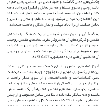
واکنش‌‌‌های عملی گذاشته و جلوۀ خاصی در احساس، یعنی هم در
حالت روحی و معنوی مسلط و هم در تمایل و انگیزۀ ویژه ایجاد می­
کند. رابطۀ دین با جامعه رابطۀ یک‌سویه و منفعلانه‌ای نیست، بلکه
دین فعالانه وارد میدان می­شود و نه­ تنها نظم اجتماعی را تفسیر و
تحلیل می­کند، آن را ایجاد می‌کند و بدان شکل و ماهیت می­بخشد.
به گفتۀ گیرتز، دین به‌منزلۀ بخشی از یک فرهنگ، با نمادهای
مقدس و کارکردهای آن‌‌‌ها سروکار دارد. نمادهای مقدس روحیات
آدم‌‌‌ها را از جهت عقلی، منطقی جلوه می­دهد، زیرا این روحیات را به
صورت شیوه­ای از زندگی نشان می­دهد که با محتوای جهان­بینی
آن‌‌‌ها تطبیق آرمانی دارد (همیلتون، 1377: 278).
گیرتز نمادهای مقدس را دارای کیفیت مضاعف بی­همتایی می­بیند.
این‌‌‌ها از یک‌سو بازنمودی از نحوۀ وجود چیزها به دست می­دهند،
یعنی کیهان­شناخت و مابعدالطبیعه، و از سوی دیگر راهنما یا
برنامه­ای برای عمل انسانی ارائه می­دهند، یعنی اخلاق و زیبایی­
شناسی. بدین­سان، نمادهای مقدس هم بیانگر یک «هست» می­
باشند و هم بیانگر یک «باید». لذا دین شامل مجموعه­ای از چنین
نمادهایی می­شود که تشکیل‎دهندۀ یک کل منتظم و بسامان، یعنی
نظام نمادین، است که به کردار انسان و رویدادها معنی می­دهد.