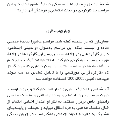
شیعۀ اردبیل چه باورها و مناسکی دربارۀ عاشورا دارند و این
مراسم چه کارکردی در حیات اجتماعی و فرهنگی آن‎ها دارد؟
چهارچوب نظری
همان‌طور که در مقدمه گفته شد، مراسم عاشورا پدیدۀ مذهبی
ساده‌ای نیست، بلکه این مراسم به‌عنوان «واقعیتی اجتماعی»
دارای کارکردهایی در جامعه است. بررسی این کارکردها در جامعۀ
مورد بررسی با رویکردی دورکیمی انجام خواهد گرفت. برای فهم
جایگاه نمادها در مراسم عاشورا از رویکرد نظری کلیفورد گیرتز
که «کارکردگرایی دورکیمی را با تحلیل نمادین به هم پیوند
می‌دهد» (میلر، 2005: 300) استفاده خواهد شد.
آیین‎شناسی تا اندازة بسیاری وامدار امیل دورکیم و پیروان اوست.
دورکیم میان جهان اجتماعی، وجدان اخلاقی و مناسک مذهبی
رابطه‎ای خاص برقرار می‎کند. به نظر او اقتدار اخلاقی اجتماع از
خلال مناسک مذهبی به فرد انتقال می‎یابد و تعهدات و پایبندی‎های
مشترک به عقاید و حدود اجتماعی ممکن است در جریان زندگی