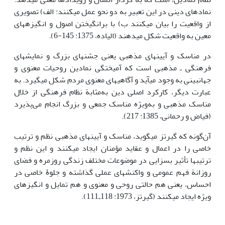
نمادهای دینی در این تعبیر به دو نحو عمل می­کنند: الف) تصویری
از واقعیت را بیان می­کنند ب) با برانگیختن اصول و انگیزه­های
معین به واقعیت شکل می­دهند (الیاده، 1375: 145-6).
در مناسک و آیین‎های مذهبی یعنی جشن‎های بزرگ و نمایش‎های
فرهنگی ـ مذهبی است که آمیختگی نمادین روحیات معنوی و
جهان‎بینی به وجود می‎آید و آگاهی‎های معنوی مردم شکل می‎گیرد. به
عبارت دیگر، کارکرد اصلی دین به‌مثابة نظام فرهنگی از خلال
مناسک مذهبی و به‌ویژه مناسک جمعی و بزرگ انجام می‌پذیرد
(فیاض و رحمانی، 1385: 217).
آن‌گونه که گیرتز می‎گوید، مناسک و آیین‎های مذهبی نظم و ترتیب
خاصی را در اعمال و عقاید مؤمنان ایجاد می‎کنند و این نظم و
ترتیب‎ها تأثیر بسزایی در موضوعات مختلف زندگی روزمره و فضای
روزانة فهم عمومی و واکنش‎های عملی گذاشته و جلوۀ خاصی در
احساس، یعنی هم حالتی روحی و معنوی و هم تمایل و انگیزه‎ای
ویژه ایجاد می‎کنند (گیرتز، 1973: 118ـ111).