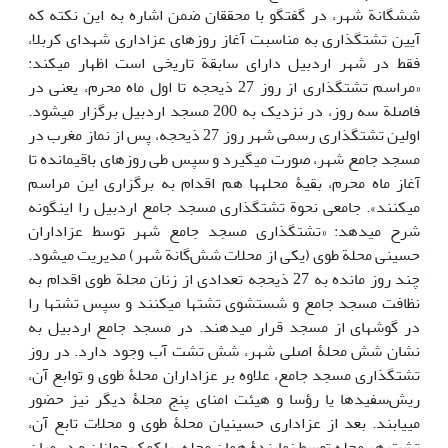
شش‎گانة شهر‌، در گفتگو با محققان ضمن اشاره به این نکته که
آیین تشت‎گذاری به مناسبت آغاز روزهای عزاداری شهدای کربلا،
فقط در شهر اردبیل دارای سابقة تاریخی است اظهار می‎کند:
«مراسم تشت‎گذاری از روز 27 ذی‎حجه تا اول ماه محرم، یعنی در
فاصلة سه روز، در نزدیک به 200 مسجد اردبیل برگزار می‎شود.
اولین تشت‎گذاری رسمی شهر روز 27 ذی‎حجه، پس از نماز مغرب در
مسجد جامع شهر، صورت می‎گیرد و سپس طی روزهای باقی‎مانده تا
آغاز ماه محرم، بقیۀ محله‎ها هم اقدام به برگزاری این مراسم
می‎کنند». جامعی نحوة تشت‎گذاری مسجد جامع اردبیل را این‎گونه
شرح می‎دهد: «تشت‎گذاری مسجد جامع شهر توسط عزاداران
حسینی محلة طوی (یکی از محلات شش‌گانة شهر) مدیریت می‎شود.
چند روز مانده به 27 ذی‎حجه تعدادی از زنان محلة طوی اقدام به
نظافت مسجد جامع و شستشوی تشت‎ها می‎کنند و سپس تشت‎ها را
در گوشه‎ای از مسجد قرار می‎دهند. در مسجد جامع اردبیل به
نشان شش محلۀ اصلی شهر، شش تشت آب وجود دارد. در روز
تشت‎گذاری مسجد جامع، علاوه بر عزاداران محلۀ طوی و توابع آن،
ریش‌سفیدها یا رؤسا و هیئت امنای پنج محلۀ دیگر نیز حضور
می‎یابند. بعد از عزاداری حسینیان محلۀ طوی و محلات تابع آن،
تشت هر محله توسط نمایندۀ همان محله، با کمک جوانان و در میان