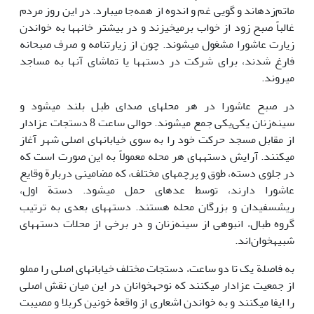
ماتم‌زده‎اند و گویی غم و اندوه از همه‌جا می‎بارد. در این روز مردم
غالباً صبح زود از خواب برمی‎خیزند و در بیشتر خانه‎ها به خواندن
زیارت عاشورا مشغول می‎شوند. چون از زیارتنامه و صرف صبحانه
فارغ شدند، برای شرکت در دسته‎ها یا تماشای آن‎ها به مساجد
می‎روند.
در صبح عاشورا در هر محله‎ای صدای طبل بلند می‎شود و
سینه‌زنان یکی‌یکی جمع می‎شوند. حوالی ساعت 8 دستجات عزادار
از مقابل مسجد حرکت خود را به سوی خیابان‎های اصلی شهر آغاز
می‎کنند. آرایش دسته‎های هر محله معمولاً به این صورت است که
در جلوی دسته، طوق و پرچم‎های مختلف، که مضامینی دربارة وقایع
عاشورا دارند، توسط عده‎ای حمل می‎شود. دستة اول،
ریش‎سفیدان و بزرگان محله هستند. دسته‎های بعدی به ترتیب
گروه طبال، انبوهی از سینه‌زنان و در برخی از محلات دسته‎های
شبیه‎خوان‌اند.
به فاصلة یک تا دو ساعت، دستجات مختلف خیابان‎های اصلی را مملو
از جمعیت عزادار می‎کنند که نوحه‎خوانان در این میان نقش اصلی
را ایفا می‎کنند و به خواندن اشعاری از واقعۀ خونین کربلا و مصیبت