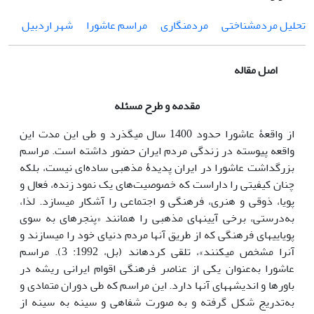
تحلیل مردم‏شناختی
مردم‏نگاری
مراسم عاشورا
شهر اردبیل
اصل مقاله
مقدمه و طرح مسئله
از واقعۀ عاشورا حدود 1400 سال می‎گذرد و طی این مدت این
واقعه پیوسته در زندگی مردم ایران حضور داشته است. مراسم
بزرگداشت عاشورا در ایران پدیدۀ مذهبی ساده‌ای نیست، بلکه
چنان کیفیتی را داراست که خصوصیت‌های یک نمود زنده، فعال و
پویا، ذوقی و هنری، فرهنگی و اجتماعی را آشکار می‎سازد. لذا،
به‌درستی، برخی آیین‎های مذهبی را همانند «پنجره‎ای به سوی
پویایی‎های فرهنگی که از طریق آن‎ها مردم دنیای خود را می‎سازند و
آن‎را مشخص می‎کنند»، تلقی کرده‎اند (بل، 1992: 3­). مراسم
عاشورا به‌عنوان یکی از عناصر فرهنگی اقوام ایرانی ریشه در
باورها و اندیشه‎های آن‎ها دارد. این مراسم که طی دوران‎ متمادی و
به‌تدریج شکل گرفته و به صورت شفاهی و سینه به سینه از