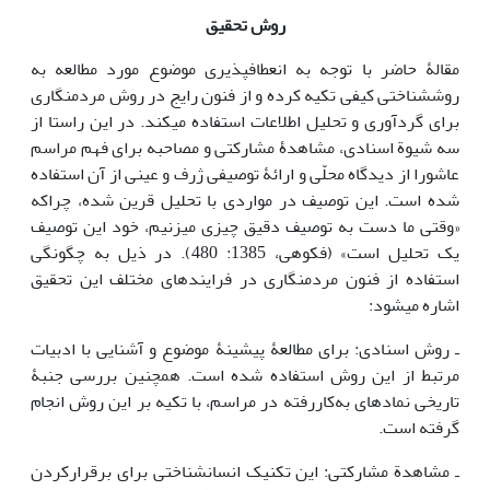
روش تحقیق
مقالۀ حاضر با توجه به انعطاف‎پذیری موضوع مورد مطالعه به
روش‎شناختی کیفی تکیه‎ کرده و از فنون رایج در روش مردم‎نگاری
برای گردآوری و تحلیل اطلاعات استفاده می‎کند. در این راستا از
سه شیوة اسنادی، مشاهدۀ مشارکتی و مصاحبه برای فهم مراسم
عاشورا از دیدگاه محلّی و ارائۀ توصیفی ژرف و عینی از آن استفاده
شده ‎است. این توصیف در مواردی با تحلیل قرین شده، چراکه
«وقتی ما دست به توصیف دقیق چیزی می‎زنیم، خود این توصیف
یک تحلیل است» (فکوهی، 1385: 480). در ذیل به چگونگی
استفاده از فنون مردم‎نگاری در فرایندهای مختلف این تحقیق
اشاره می‎شود:
ـ روش اسنادی: برای مطالعۀ پیشینۀ موضوع و آشنایی با ادبیات
مرتبط از این روش استفاده شده ‎است. همچنین بررسی جنبۀ
تاریخی نمادهای به‌کاررفته در مراسم، با تکیه بر این روش انجام
گرفته ‎است.
ـ مشاهدة مشارکتی: این تکنیک انسان‎شناختی برای برقرارکردن