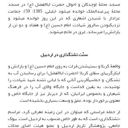
مسجد محلۀ اوچدکان و احوال حضرت اباالفضل (ع) در مسجد
محلۀ پیرعبدالملک خوانده می‎شود (بلبلی، 1385: 59). جماعت
عزادار با شنیدن اشعاری که در این روز خوانده می‎شود و
نزدیک‎بودن سالروز شهادت امام حسین (ع) و هفتاد و دو تن از
یارانش را می‎رساند، غرق در ماتم می‎شوند.
سنّت تشت‎گذاری در اردبیل
واقعۀ کربلا و بسته‎شدن فرات به روی امام حسین (ع) و یارانش و
ایثارگری‎های سقای کربلا (حضرت اباالفضل) برای رسانیدن آب به
تشنگان، و حماسه‎آفرینی آنانی که با لبانی تشنه شهد شهادت را
نوشیدند، به یقین قداست و جایگاه والای آب را در فرهنگ
شیعیان و بخصوص ایرانیان، که از دیرباز نیز از جایگاه خاص و
معنوی برخوردار بوده، عمق و وسعت بسیاری بخشیده ‎است.
از جمله مراسمی که می‎توان در این زمینه معرفی کرد، مراسم
«تشت‎گذاری» است که به طور خاص منسوب به اردبیل است. بیوک
جامعی، پژوهشگر تاریخ اردبیل و عضو هیئت امنای محلات