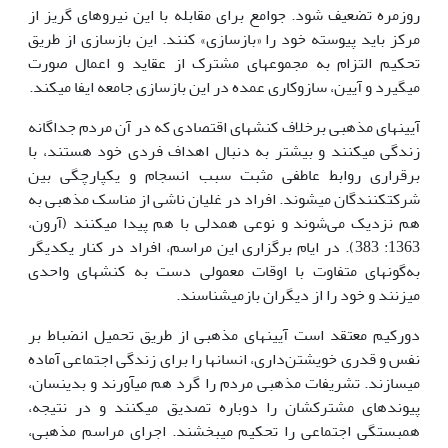
روزمره تضعیف شود. جوامع برای مقابله با این نیروهای گریز از
مرکز باید پیوسته خود را «بازسازی» کنند. این بازسازی از طریق
تحکیم التزام به مجموعه‎ای مشترک از عقاید و اعمال صورت
می‎گیرد و آیین، سازوکاری عمده در این بازسازی جامعه ایفا می‎کند.
آیین‎های مذهبی برخلاف کنش‎های اقتصادی که در آن مردم جداگانه
زندگی می‎کنند و بیشتر به دنبال اهداف فردی خود هستند، با
برقراری روابط عاطفی مثبت سبب انسجام و یکپارچگی بین
شرکت‎کنندگان می‎شوند. افراد در غلیان ناشی از مناسک مذهبی به
هم نزدیک می‌شوند و نوعی همدلی با هم پیدا می‎کنند (آرون،
1363: 383). در ایام برگزاری این مراسم، افراد در کنار یکدیگر
به‌گونه‎ای متفاوت با اوقات معمولی دست به کنش‎های واحدی
می‎زنند و خود را از دیگران بازمی‎شناسند.
دورکیم معتقد است آیین‎های مذهبی از طریق تحمیل انضباط بر
نفس و قدری خویشتن‌داری، انسان‎ها را برای زندگی اجتماعی آماده
می‎سازند. تشریفات مذهبی مردم را گرد هم می‎آورند و بدین‎سان،
پیوندهای مشترکشان را دوباره تصدیق می‎کنند و در نتیجه،
همبستگی اجتماعی را تحکیم می‎بخشند. اجرای مراسم مذهبی،