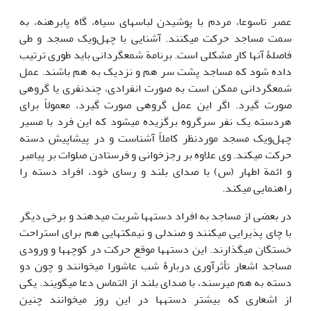
عصر تاسوعا، مردم با پوشیدن لباس‎های سیاه، گاه پابرهنه، به
سمت مساجد حرکت می‎کنند. آشنایی با چهل‌ویک مسجد و طی
فاصلۀ آن‎ها کار مشکلی است. برنامة شمع‎گردانی باید طوری ترتیب
داده ‎شود که مساجد پشت سر هم و نزدیک به هم باشند. عمل
شمع‎گردانی ممکن است به صورت انفرادی، چندنفری یا گروهی
صورت گیرد. اگر این عمل گروهی صورت گیرد، معمولاً برای
هردسته یک نفر سرگروه برگزیده می‎شود که این فرد با مسیر
چهل‌ویک مسجد موردنظر کاملاً آشناست و در پیشاپیش دسته
حرکت می‎کند. وی علاوه بر رجزخوانی و فرستادن صلوات بر پیامبر
و ائمة اطهار (س) با صدای بلند و رسای خود، افراد دسته را
راهنمایی می‎کند.
در بعضی از مساجد به افراد دسته‎ها شربت می‎دهند و برخی دیگر
با چای پذیرایی می‎کنند و صندلی و نیمکت‎هایی هم برای استراحت
خستگان می‎گذارند. این دسته‎ها موقع حرکت در کوچه‎ها و ورودی
مساجد اشعار تأثرآوری دربارۀ شب عاشورا می‎خوانند و چون دو
دسته به هم می‎رسند، با صدای بلند از التماس دعا می‎گویند. یکی
از اشعاری که بیشتر دسته‎ها در این روز می‎خوانند چنین