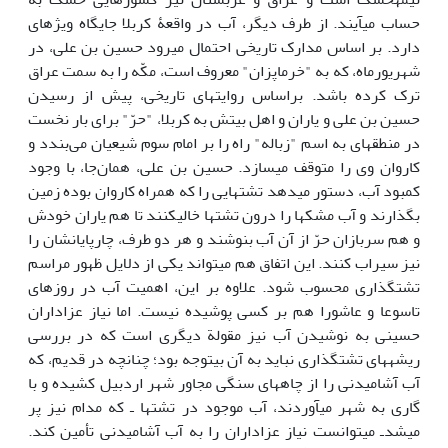
حساب می‎آیند. از طرف دیگر، آب در واقعۀ کربلا جایگاه ویژه‎ای
دارد. بر اساس مدارک تاریخی احتمال می‎رود حسین بن علی، در
شهریورماه، که به "خرماپزان" معروف است، مکّه را به سمت عراق
ترک کرده باشد. براساس روایت‎های تاریخی، پیش از رسیدن
حسین بن علی و یاران و اهل بیتش به کربلا، "حرّ" برای بار نخست
در منطقه‎ای به اسم "زباله" راه را بر امام سوم شیعیان می‌بندد و
کاروان وی را متوقف می‎سازد. حسین بن علی، همان‌جا، با وجود
کمبود آب، دستور می‎دهد تشت‎هایی را که همراه کاروان بوده زمین
بگذارند و آب مشک‎ها را درون تشت‎ها خالی‎کنند تا هم یاران خودش
و هم سربازان حرّ از آن آب بنوشند و هر دو طرف، چارپایانشان را
نیز سیراب کنند. این اتفاق هم می‎تواند یکی از دلایل ظهور مراسم
تشت‎گذاری محسوب شود. علاوه بر این، اهمیت آب در روزهای
تاسوعا و عاشورا هم بر کسی پوشیده نیست. اما نیاز عزاداران
حسینی به نوشیدن آب نیز مقولة دیگری است که در بررسی
ریشه‎های تشت‎گذاری نباید به آن بی‎توجه بود؛ چنانچه در قدیم، که
آب آشامیدنی را از چاه‎های سنگی مجاور شهر اردبیل کشیده و با
گاری به شهر می‎آوردند، آب موجود در تشت‎ها ـ که مدام نیز پر
می‎شدـ می‎توانست نیاز عزاداران را به آب آشامیدنی تأمین ‎کند.