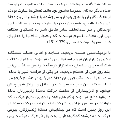
محلات شش‎گانه معروف‌اند. در قدیم سه محله به نام نعمتی‎ها و سه
محلة دیگر به نام حیدری‎ها مشهور بوده‎اند. نعمتی‌ها عبارت بودند
از محلات گازران یا اونچی‌میدان، سرچشمه یا چشمه‎باشی، و محلۀ
دروازه یا عالی‎قاپو. همچنین حیدری‎ها عبارت بودند از محلات طوی،
اوچدکان و پیر عبدالملک. سایر مناطق شهر به نسبت‎های مختلف
بین این محلات تقسیم می‎شدند که به‎عنوان شاخه‎ها یا محله‎های
فرعی معروف بودند (رضایی، 1379: 151).
با نزدیک‌شدن هشتم ذی‎حجه، مساجد و اهالی محلات شش‎گانة
اردبیل و بازاریان مهیای استقبالی بزرگ می‎شوند. پرچم‎های محلات
شش‎گانه برای استقبال به اهتزاز درمی‎آیند. رئیس محلۀ عالی‌قاپو
چند روز قبل از هشتم ذی‎حجه، در یکی از مراسم شهر یا محله،
ساعت حرکت دستة زنجیرزنان محلۀ عالی‌قاپو در هشتم ذی‎حجه را
اعلام می‎کند. این خبر به سرعت در محافل و مراکز شهر پخش
می‎شود و تعزیه‎داران از ساعت حرکت دستۀ زنجیرزنان محلۀ
عالی‎قاپو مطلع می‎شوند و کارهای خود را طوری تنظیم می‎کنند که
بتوانند در مجلس عزاداری شرکت‎ کنند. ترتیب حرکت دسته در
این روز چنین است که در پیشاپیش دستۀ زنجیرزنان، بیرقی
حرکت داده می‎شود که گروه طبال به دنبال آن حرکت می‎کنند. پس