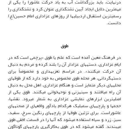
درنهایت، باید بزرگداشت آب به یاد حرکت عاشورا را یکی از
مهم‎ترین دلایل ایجاد آیین تشت‎گذاری عنوان کرد و تشت‎گذاری را
رسمی‎ترین استقبال اردبیلی‎ها از روزهای عزاداری امام حسین(ع)
دانست.
طوق
در فرهنگ معین آمده است که علم یا طوق «پرچمی است که در
ایام عزاداری، دسته‎های عزادار آن را بلند کرده و مردم به دنبال
آن حرکت می‎کنند». در مراسم تعزیه‎داری و مخصوصاً برای
دسته‎گردانی، هر محله طوق مخصوص به خود دارد که از طوق‎های
محله‎های دیگر متمایز است و هنگام عزاداری، اهل محل به دنبال
آن راه می‎افتند و سینه‎زنی و نوحه‎خوانی می‎کنند. طوق یکی از
اصلی‎ترین ابزارهای نمایشی عزاداری به شمار می‎رود. نقش‎ها،
حجم‎ها و پارچه‎های سمبلیک هرکدام یادآور واقعه‎ای از صحنه‎های
عاشوراست. برای تزئین طوق‎ها از پارچه‎های رنگین سرخ، سفید،
سبز، زرد و سیاه استفاده می‎شود که آن‎ها را در قسمت افقی طوق
می‎بندند. گفته می‎شود که در طوق به‌کارگیری پارچه‎های گوناگون