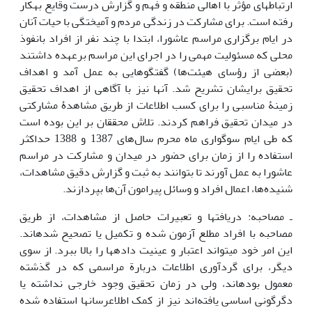
ارتباط‎های مؤثر با اهالی منطقه و فهم و گزارش درست وقایع به‎کار
رفته ‎است. برای مشارکت در زندگی مردم و آمیختگی با حیات آنان
در ایام برگزاری مراسم عاشورا، ابتدا با چند نفر از افراد بانفوذ
محلی که مسئولیت مهمی را در اجرای این مراسم برعهده داشتند
(بعضی از رؤسای هیئت‌‌‌ها) گفتگو‌‌‌هایی به عمل آمد و اهداف
تحقیق برایشان تشریح شد. آن‎ها نیز با آگاهی از اهداف تحقیق
زمینۀ مناسبی را برای کسب اطلاعات از طریق مشاهدۀ مشارکتی
در میدان تحقیق فراهم کردند. تلاش محققان بر این بوده ‎است
که طی ایام سوگواری ماه محرم سال‌‌‌های 1387 و 1388 حداکثر
استفاده را از زمان برای حضور در میدان و مشارکت در مراسم
عاشورا به عمل آورند تا بتوانند به ثبت و گزارش دقیق مشاهدات،
شنیده‌‌‌ها، اعمال افراد و وسائل پیرامون آن‌‌‌ها بپردازند.
ـ مصاحبه: دریافت‎ها و تعبیرات حاصل از مشاهدات، از طریق
مصاحبه با افراد مطلع آزمون شده و تکمیل یا تصحیح شده‎اند.
این امر خود می‎تواند اعتبار و عینیت داده‎ها را بالا ببرد. از سوی
دیگر، برای گردآوری اطلاعات دربارة مراسمی که در گذشته
معمول بوده‎اند، ولی در زمان تحقیق وجود خارجی نداشته یا
دگرگونی اساسی یافته‌اند نیز از کمک اطلاع‎رسان‎ها استفاده شده