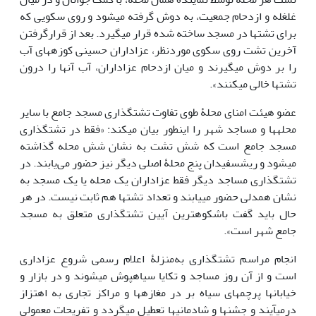
غلغله و ازدحام جمعیت، به دوش گرفته می‎شود و روی سکویی که
برای تشت‎ها در مسجد ساخته ‎شده قرار می‎گیرد. بعد از قرارگرفتن
آخرین تشت روی سکوی موردنظر، عزاداران حسینی کوزه‎های آب
را بر دوش می‎گیرند و میان ازدحام عزاداران، آب آن‎ها را درون
تشت‎ها خالی می‎کنند».
عضو هیئت امنای محلۀ طوی تفاوت تشت‎گذاری مسجد جامع با سایر
محله‎ها و مساجد شهر را این‎طور بیان می‎کند: «فقط در تشت‎گذاری
مسجد جامع است که شش تشت به نشان شش محله گذاشته
می‎شود و ریش‎سفیدان پنج محلۀ اصلی دیگر نیز حضور می‌یابند. در
تشت‎گذاری مساجد دیگر فقط عزاداران یک محله یا یک مسجد به
نشان همدلی حضور می‎یابند و تعداد تشت‎ها هم ثابت نیست. در هر
حال باید گفت باشکوه‎ترین آیین تشت‎گذاری متعلق به مسجد
جامع شهر است».
انجام مراسم تشت‎گذاری به‌منزلۀ اعلام رسمی شروع عزاداری
است و از آن روز مساجد و تکایا سیاه‎پوش می‎شوند و در بازار و
خیابان‎ها پرچم‎های سیاه بر در مغازه‎ها و مراکز تجاری به اهتزاز
درمی‎آیند و جشن‎ها و شادمانی‎ها تعطیل می‎گردد و تفریحات معمولی