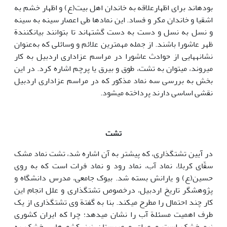
بوده‎اند برای اظهارعلاقه به خاندان اهل بیت(ع) و اظهار خشم به
اشقیا و خاندان مکر و فساد. این نمادها طی اعصار سینه به سینه
و نسل به نسل و دست به دست گشته‎اند تا بتوانند بیان‎کنندة
ظهر عاشورا باشند. از جمله مهم‎ترین علائم و وسائلی که به‌عنوان
نشانه‎هایی از حوادث عاشورا در مراسم عزاداری اردبیل به کار
می‎روند، می‎توان به تشت، طوق و بیرق یا پرچم اشاره ‎کرد. در این
بخش به بررسی سه نماد مذکور که در مراسم عزاداری اردبیل
نقشی اساسی دارند پرداخته می‎شود.
تشت
در آیین تشت‎گذاری، که پیشتر به آن اشاره شد، تشت نماد مشک
سقّای کربلا، نماد آب، نماد رود و نماد فرات است که به روی
حسین(ع) و یارانش بسته ‏شد. بیوک جامعی، مدرس دانشگاه و
پژوهشگر تاریخ اردبیل، درخصوص تشت‎گذاری و علل انجام این
کار چند احتمال را مطرح می‎کند. بنا به گفتة وی تشت‎گذاری از یک
طرف اهمیت مسئلة آب را نشان می‎دهد؛ چرا که ایران کشوری
نیمه‎خشک است و عراق و عربستان نیز کشورهایی خشک به