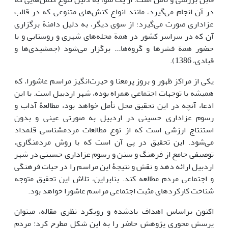
در آن انجام می‌گیرد، مانند انواع کنش‌های متنوعی که در قالب
عزاداری صورت می‌گیرد؛ از سوی دیگر، به دلیل دامنة برگزاری
آن که در سراسر کشور در همة محله‌های شهری و روستایی و با
حضور همة قشرها و گروه‌ها... برگزار می‌شود (جمشیدی‌ها و
قبادی، 1386).
یکی از مراکز ظهور و بروز پرمعنا و حیرت‌انگیز مراسم عاشورا، که
همیشه با توجهات اجتماعی همراه بوده، شهر اردبیل است. با این
ادعا، آنچه در این تحقیق محل تأمل خواهد بود، مطالعۀ آداب و
رسوم عزاداری حسینی در اردبیل به صورتی عینی و بدون
استنتاج ارزشی است که از نوع مطالعات مردم‎شناسی قلمداد
می‌شود. این تحقیق در پی آن است که با روش مردم‎نگاری،
توصیفی جامع از فرهنگ و سنن و رسوم عزاداری حسینی در شهر
اردبیل ارائه دهد و نقش و نتیجۀ این مراسم را در حیات فرهنگی
و اجتماعی مردم مطالعه کند. بنابراین، تلاش این تحقیق متوجه
شناخت کارکردهای مثبت اجتماعی مراسم عاشورا خواهد بود.
اکنون براساس اهداف یادشده و رویکرد نظری مقاله، می‎توان
پرسش محوری پژوهش حاضر را به این شکل مطرح کرد: مردم