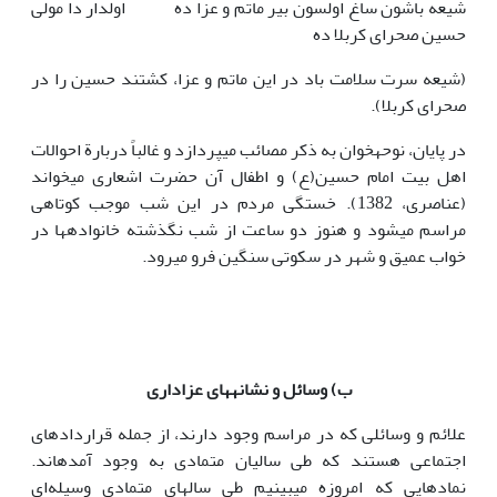
شیعه باشون ساغ اولسون بیر ماتم و عزا ده اولدار دا مولی
حسین صحرای کربلا ده
(شیعه سرت سلامت باد در این ماتم و عزا، کشتند حسین را در
صحرای کربلا).
در پایان، نوحه‎خوان به ذکر مصائب می‎پردازد و غالباً دربارة احوالات
اهل بیت امام حسین(ع) و اطفال آن حضرت اشعاری می‎خواند
(عناصری، 1382). خستگی مردم در این شب موجب کوتاهی
مراسم می‎شود و هنوز دو ساعت از شب نگذشته خانواده‎ها در
خواب عمیق و شهر در سکوتی سنگین فرو می‎رود.
ب) وسائل و نشانه‎های عزاداری
علائم و وسائلی که در مراسم وجود دارند، از جمله قراردادهای
اجتماعی هستند که طی سالیان متمادی به وجود آمده‎اند.
نمادهایی که امروزه می‎بینیم طی سال‎های متمادی وسیله‌ای