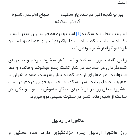
است:
بیر بو گئجه اکبر دو سنه یار سکینه صباح اولوسان شمره
گرفتار سکینه
این بیت خطاب به سکینه
[1]
است و ترجمة فارسی آن چنین است:
یک امشب است که برادرت علی‌اکبر(ع) یار و همراه تو است و
فردا تو گرفتار شمر خواهی شد.
وقتی آفتاب غروب می‎کند و شب آغاز می‎شود، مردم و دسته‎های
شمع‎گردان در مساجد در کنار تشت جمع می‎شوند و فاتحه و دعا
می‎خوانند. هر جمله‎ای از دعا که به پایان می‎رسد، همة حاضران با
هم و با صدای بلند آمین می‎گویند. جنب و جوش مردم در شب
عاشورا خیلی زودتر از شب‎های دیگر خاموش می‎شود و یکی دو
ساعت از شب رفته، شهر در سکوت عمیقی فرو می‎رود.
عاشورا در اردبیل
روز عاشورا اردبیل چهرة حزن‎انگیزی دارد. همه غمگین و