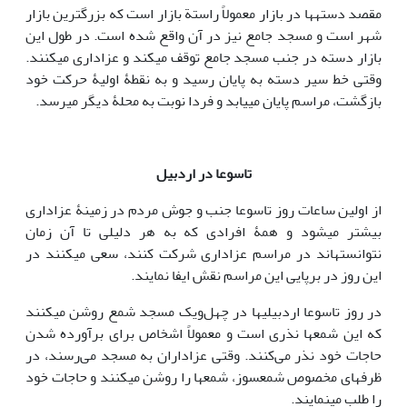
مقصد دسته‎ها در بازار معمولاً راستة بازار است که بزرگ‎ترین بازار
شهر است و مسجد جامع نیز در آن واقع شده ‎است. در طول این
بازار دسته در جنب مسجد جامع توقف می‎کند و عزاداری می‎کنند.
وقتی خط سیر دسته به پایان رسید و به نقطۀ اولیۀ حرکت خود
بازگشت، مراسم پایان می‎یابد و فردا نوبت به محلۀ دیگر می‎رسد.
تاسوعا در اردبیل
از اولین ساعات روز تاسوعا جنب و جوش مردم در زمینۀ عزاداری
بیشتر می‎شود و همۀ افرادی که به هر دلیلی تا آن زمان
نتوانسته‎اند در مراسم عزاداری شرکت کنند، سعی می‎کنند در
این روز در برپایی این مراسم نقش ایفا نمایند.
در روز تاسوعا اردبیلی‎ها در چهل‌ویک مسجد شمع روشن می‎کنند
که این شمع‎ها نذری است و معمولاً اشخاص برای برآورده شدن
حاجات خود نذر می‌کنند. وقتی عزاداران به مسجد می‌رسند، در
ظرف‎های مخصوص شمع‎سوز، شمع‎ها را روشن می‎کنند و حاجات خود
را طلب می‎نمایند.