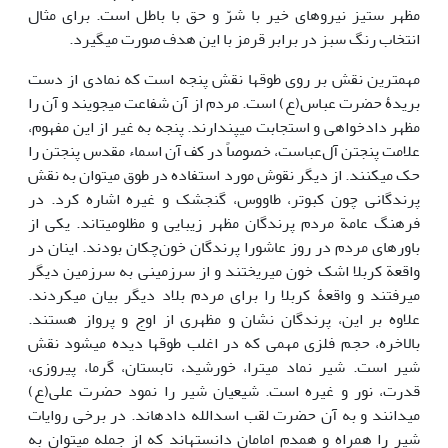
مظهر ستیز نیروهای خیر با شرّ و حق با باطل است. برای مثال
انتخاب رنگ سبز در برابر قرمز با این هدف صورت می‎گیرد.
مهم‎ترین نقش بر روی طوق‎ها نقش پنجه است که نمادی از دست
بریدۀ حضرت عباس(ع) است. مردم از آن شفاعت می‎جویند و آن ‎را
مظهر دادخواهی و استجابت می‎پندارند. پنجه به غیر از این مفهوم،
علامت پنج‎تن آل‌عباست، خصوصاً در کف آن اسماء مقدس پنج‎تن را
حک می‎کنند. از دیگر نقوش مورد استفاده در طوق می‎توان به نقش
پرندگانی چون کبوتر، طاووس، گنجشک و غیره اشاره کرد. در
فرهنگ عامة مردم پرندگان مظهر زیبایی و مظلومیت‎اند. یکی از
باورهای مردم در روز عاشورا پرندگان خون‌چکان بودند. اینان در
واقعة کربلا اشک خون می‎ریختند و از سرزمینی به سرزمین دیگر
می‎رفتند و واقعۀ کربلا را برای مردم بلاد دیگر بیان می‎کردند.
علاوه بر این، پرندگان نشان و مظهری از اوج و پرواز هستند.
بالاخره، حجم فلزی مهمی که در اغلب طوق‎ها دیده می‎شود نقش
شیر است. شیر نماد میترا، خورشید، تابستان، گرما، پیروزی،
قدرت، نور و غیره است. شیعیان شیر را نمود حضرت علی(ع)
می‎دانند و به آن حضرت لقب اسدالله داده‎اند. در برخی روایات
شیر را همراه و همدم امامان دانسته‎اند که از جمله می‎توان به