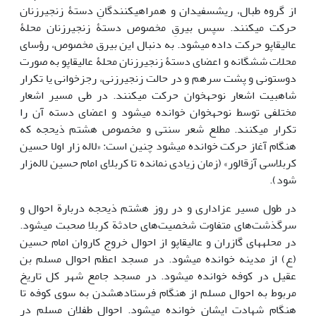
از گروه طبال، ریش‎سفیدان و همراهی‎کنندگانِ دستۀ زنجیرزنان
حرکت می‎کنند. سپس بیرقِ مخصوص دستۀ زنجیرزنان محلۀ
عالی‎قاپو حرکت داده می‎شود. به دنبال این بیرق مخصوص، رؤسای
محلات شش‎گانه و اعضای دستۀ زنجیرزنان محلۀ عالی‎قاپو به صورت
دوستونی و پشت سرهم و در حالت زنجیرزنی، رجزخوانی یا تکرار
شاه‎بیت اشعار نوحه‎خوان حرکت می‎کنند. در طی مسیر اشعار
مختلفی توسط نوحه‎خوان خوانده می‎شود و اعضای دسته آن را
تکرار می‎کنند. مطلع شعر سنتی و مخصوص هشتم ذی‎حجه که
هنگام آغاز حرکت خوانده می‎شود چنین است: «لاله زار اولا حسین
کربلاسی آزقالور» (زمان زیادی نمانده تا کربلای امام حسین لاله‌زار
شود).
در طول مسیر عزاداری و در روز هشتم ذی‎حجه دربارة احوال و
سرگذشت‌های متفاوت شخصیت‌های حادثة کربلا صحبت می‎شود.
در محله‎های گازران و عالی‎قاپو از احوال خروج کاروان امام حسین
(ع) از مدینه خوانده می‎شود. در مسجد اعظم احوال مسلم بن
عقیل در کوفه خوانده می‎شود. در مسجد جامع شهر کل تاریخ
مربوط به احوال مسلم از هنگام فرستاده‎شدن به سوی کوفه تا
هنگام شهادت ایشان خوانده می‎شود. احوال طفلان مسلم در