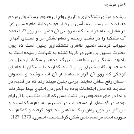
کمتر می‎شود.
ریشه و مبنای تشت‎گذاری و تاریخ رواج آن معلوم نیست، ولی مردم
معتقدند این سنت به تأسی از رفتار جوانمردانۀ امام حسین (ع)
در مقابل سپاه حرّ است که به روایتی آن حضرت در روز 27 ذی‎حجه
آب مشک‎ها را در تشت‎ها ریخته و تمام لشکر حر و اسب‎های آن‎ها را
سیراب کردند. «تعبیر ظاهری تشت‎گذاری چنین است که چون
حضرت حسین بن علی در کربلا تشنه به شهادت رسیده ‎است به
یادبود تشنگی آن شخصیت بزرگ مذهبی سکنۀ اردبیل در
مساجد و تکایا تشت‎های پر از آب می‎گذارند تا تشنگان با جام‎های
کوچکی که روی آن قرار می‎دهند از آن آب بنوشند و به‌عنوان
احسان رفع عطش نمایند. برخی چنین می‎پندارند که در قدیم در
مساجد که محل اجتماعات بوده به آب‎خوردن احتیاج پیدا می‎کردند
و لذا در جای مخصوصی در تشت مسی که ظرف متناسب با آن ایام
بوده، در گوشه‌ای از مسجد آب در دسترس مردم می‎گذاشتند و
این کار در طول زمان رنگ مذهبی به خود گرفته و کم‎کم به
صورت انجام مراسم خاص شکل گرفته‎است» (صفری، 1370: 127).