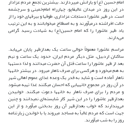
امام حسین (ع) و یارانش می‎پردازند. بیشترین تجمع مردم عزادار
در این روز در میدان عالی‎قاپو، چهارراه امام‌خمینی و سرچشمه
است. در ظهر عاشورا دستجات عزاداری، طوق‎ها و بیرق‎های خود را از
حالت افراشته درمی‎آورند و به اصطلاح می‎خوابانند و به این ترتیب
یاد ظهر عاشورا را که امام حسین(ع) به شهادت رسید گرامی
می‎‌دارند.
مراسم عاشورا معمولاً حوالی ساعت یک بعدازظهر پایان می‌یابد.
ساکنان اردبیل، مثل دیگر مردم ایران، حدود یک ساعت و نیم
بعد از ظهر عاشورا را ساعت قتل آن حضرت می‎دانند و لذا دسته‎ها
به هم می‎خورد و هرکسی برای صرف ناهار می‎رود. در بیشتر خانه‎ها
ناهار آماده است و شاید به قدر یک وعده غذای عموم اهالی شهر
در آن روز در مجموع خانه‎هایی که احسان می‎کنند غذا تهیه می‎شود
و مردم را برای صرف ناهار به خانه‎ها دعوت می‎کنند. خوابیدن
بعدازظهر عاشورا را در این شهر کار شایسته‌ای نمی‎دانند و چنین
می‌پندارند که خواب بعدازظهر آن روز بدبختی می‎آورد و از این
جهت است که مردم غالباً به مساجد می‎روند یا با خواندن زیارتنامه
روز را به شب می‎آورند.