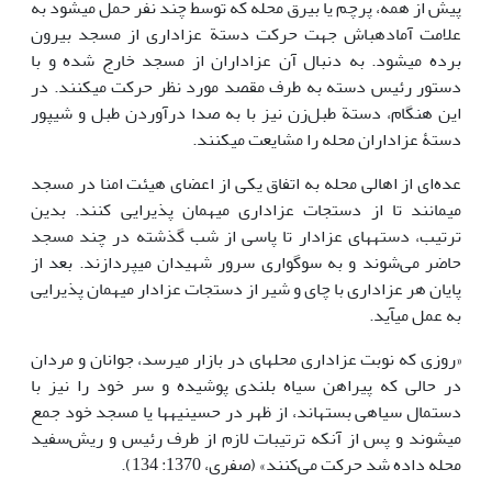
پیش از همه، پرچم یا بیرق محله که توسط چند نفر حمل می‎شود به
علامت آماده‎باش جهت حرکت دستة عزاداری از مسجد بیرون
برده می‎شود. به دنبال آن عزاداران از مسجد خارج شده و با
دستور رئیس دسته به طرف مقصد مورد نظر حرکت می‎کنند. در
این هنگام، دستة طبل‌زن نیز با به صدا درآوردن طبل و شیپور
دستۀ عزاداران محله را مشایعت می‎کنند.
عده‌ای از اهالی محله به اتفاق یکی از اعضای هیئت امنا در مسجد
می‎مانند تا از دستجات عزاداری میهمان پذیرایی کنند. بدین
ترتیب، دسته‎های عزادار تا پاسی از شب گذشته در چند مسجد
حاضر می‌شوند و به سوگواری سرور شهیدان می‏پردازند. بعد از
پایان هر عزاداری با چای و شیر از دستجات عزادار میهمان پذیرایی
به عمل می‎آید.
«روزی که نوبت عزاداری محله‎ای در بازار می‎رسد، جوانان و مردان
در حالی که پیراهن سیاه بلندی پوشیده و سر خود را نیز با
دستمال سیاهی بسته‎اند، از ظهر در حسینیه‎ها یا مسجد خود جمع
می‎شوند و پس از آنکه ترتیبات لازم از طرف رئیس و ریش‌سفید
محله داده شد حرکت می‌کنند» (صفری، 1370: 134).