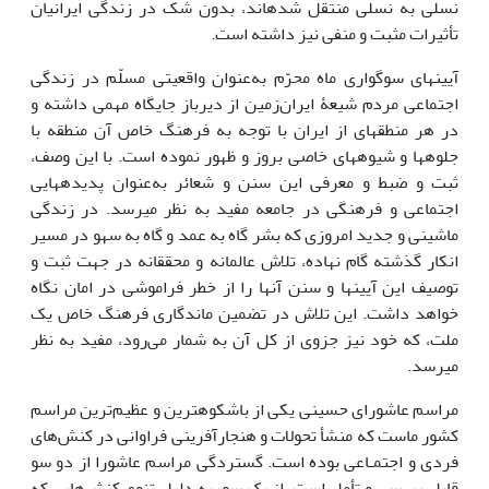
نسلی به نسلی منتقل شده‎اند، بدون شک در زندگی ایرانیان
تأثیرات مثبت و منفی نیز داشته ‎است.
آیین‎های سوگواری ماه محرّم به‌عنوان واقعیتی مسلّم در زندگی
اجتماعی مردم شیعۀ ایران‌زمین از دیرباز جایگاه مهمی داشته و
در هر منطقه‎ای از ایران با توجه به فرهنگ خاص آن منطقه با
جلوه‎ها و شیوه‎های خاصی بروز و ظهور نموده ‎است. با این وصف،
ثبت و ضبط و معرفی این سنن و شعائر به‌عنوان پدیده‎هایی
اجتماعی و فرهنگی در جامعه مفید به نظر می‎رسد. در زندگی
ماشینی و جدید امروزی که بشر گاه به‎ عمد و گاه به ‎سهو در مسیر
انکار گذشته گام نهاده، تلاش عالمانه و محققانه در جهت ثبت و
توصیف این آیین‎ها و سنن آن‎ها را از خطر فراموشی در امان نگاه
خواهد داشت. این تلاش در تضمین ماندگاری فرهنگ خاص یک
ملت، که خود نیز جزوی از کل آن به شمار می‌رود، مفید به نظر
می‎رسد.
مراسم عاشورای حسینی یکی از باشکوه‎ترین و عظیم‌ترین مراسم
کشور ماست که منشأ تحولات و هنجارآفرینی فراوانی در کنش‌های
فردی و اجتمـاعی بوده ‎است. گستردگی مراسم عاشورا از دو سو
قابل بررسی و تأمل است. از یک سو، به دلیل تنوع کنش‌هایی که