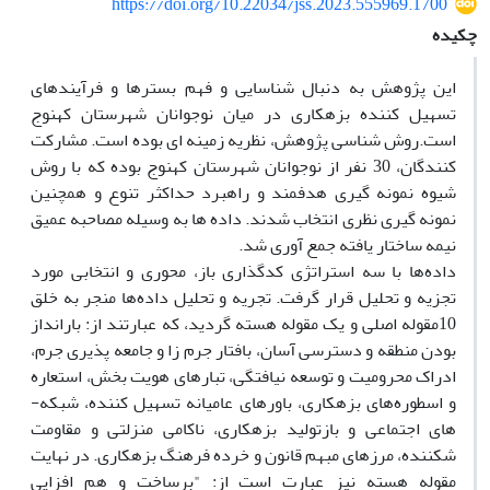
https://doi.org/10.22034/jss.2023.555969.1700
چکیده
این پژوهش به دنبال شناسایی و فهم بسترها و فرآیندهای
تسهیل ­کننده بزهکاری در میان نوجوانان شهرستان کهنوج
است.روش ­شناسی پژوهش، نظریه زمینه ­ای بوده است. مشارکت
کنندگان، 30 نفر از نوجوانان شهرستان کهنوج بوده که با روش
شیوه نمونه­ گیری هدفمند و راهبرد حداکثر تنوع و همچنین
نمونه ­گیری نظری انتخاب شدند. داده ­ها به وسیله مصاحبه عمیق
نیمه ­ساختار یافته جمع ­آوری شد.
داده‌ها با سه استراتژی کدگذاری باز، محوری و انتخابی مورد
تجزیه و تحلیل قرار گرفت. تجریه و تحلیل داده‌ها منجر به خلق
10مقوله اصلی و یک مقوله هسته گردید، که عبارتند از: بارانداز
بودن منطقه و دسترسی آسان، بافتار جرم زا و جامعه پذیری جرم،
ادراک محرومیت و توسعه نیافتگی، تبارهای هویت بخش، استعاره
و اسطوره‌های بزهکاری، باورهای عامیانه تسهیل ­کننده، شبکه­
های اجتماعی و بازتولید بزهکاری، ناکامی منزلتی و مقاومت
شکننده، مرزهای مبهم قانون و خرده ­فرهنگ بزهکاری. در نهایت
مقوله هسته نیز عبارت است از: "برساخت و هم ­افزایی