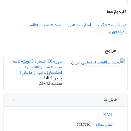
کلیدواژه‌ها
امپریالیسم فکری
اسارت ذهنی
سید حسین العطاس
اروپامحوری
مراجع
دوره 16، شماره 3 (ویژه نامه
سید حسین العطاس و
استعمارزدایی از دانش)
پاییز 1401
صفحه
23-42
فایل ها
XML
اصل مقاله
753.77 K