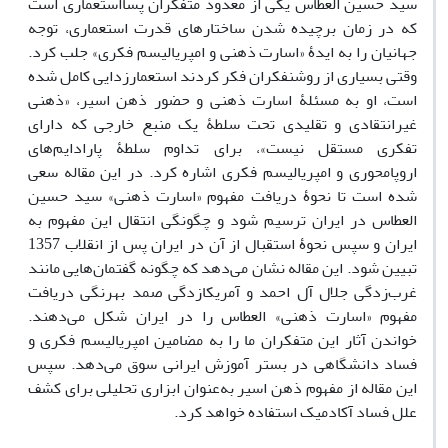
سید حسین العطاس یکی از معدود متفکران پسااستعماری است
که در زمان برچیده شدن ساختارهای قدرت استعماری، توجه
جهانیان را به ایدۀ «اسارت ذهنی و امپریالیسم فکری» جلب کرد.
وقتی بسیاری از روشنفکران فکر کردند استعمارزدایی کامل شده
است، او به مسئلۀ اسارت ذهنی و حضور ذهن اسیر، «ذهنی
غیرانتقادی و تقلیدی تحت سلطۀ یک منبع خارجی که دارای
تفکری مستقل نیست»، برای تداوم سلطۀ پارادایم‌های
اروپامحوری و امپریالیسم فکری اشاره کرد. در این مقاله سعی
شده است تا نحوۀ دریافت مفهوم «اسارت ذهنی» سید حسین
العطاس در ایران ترسیم شود و چگونگی انتقال این مفهوم به
ایران و سپس نحوۀ استقبال از آن در ایران پس از انقلاب 1357
تبیین شود. این مقاله نشان می‌دهد که چگونه گفتمان‌هایی مانند
غرب‌زدگی جلال آل احمد و آمریکا‌زدگی صمد بهرنگی دریافت
مفهوم «اسارت ذهنی» العطاس را در ایران شکل می‌دهند.
خواندن آثار این متفکران ما را به مضامین امپریالیسم فکری و
فساد دانشگاهی در بستر آموزش ایرانی سوق می‌دهد. سپس
این مقاله از مفهوم ذهن اسیر به‌عنوان ابزاری تحلیلی برای کشف
علل فساد آکادمیک استفاده خواهد کرد.