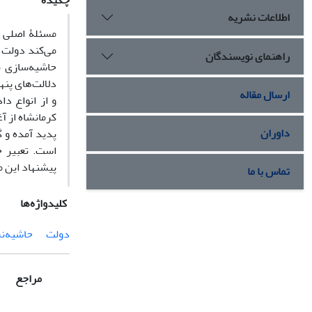
چکیده
اطلاعات نشریه
مسئلۀ اصلی ا
می‌کند دولت 
راهنمای نویسندگان
حاشیه‌سازی 
دلالت‌های پنه
ارسال مقاله
و از انواع د
کرمانشاه از آ
داوران
پدید آمده و 
است. تعبیر ح
پیشنهاد این 
تماس با ما
کلیدواژه‌ها
دولت
حاشیه‌ن
مراجع