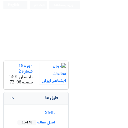
ورود به سامانه
ثبت نام
English
دوره 16،
شماره 2
تابستان 1401
صفحه
72-96
فایل ها
XML
اصل مقاله
1.74 M