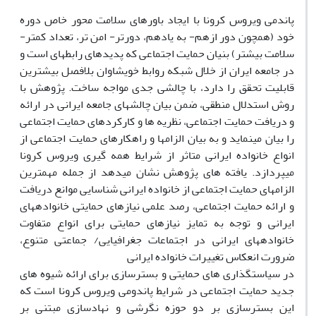
پاندمی ویروس کرونا با ایجاد باورهای سلامت محور خاص دوره
خود (همچون دور ازهم- به یادهم، دورتر- امن تر، تعداد کمتر-
سلامت بیشتر) بنیان حمایت اجتماعی که پدیدهای رابطهای است و
در جامعه ایران از خلال شبکه روابط خویشاوان بلافصل بیشترین
قابلیت تحقق را دارد، با چالشی جدی مواجه ساخت. پژوهش با
روش استدلال منطقی، ضمن بیان چالشهای جامعه ایرانی در ارائه
و دریافت حمایت اجتماعی، نظریه ها و کارکردهای حمایت اجتماعی
را بیان مینماید و به بیان الزامها و راهکارهای حمایت اجتماعی از
انواع خانواده ایرانی متاثر از شرایط همه گیری ویروس کرونا
میپردازد. یافته های پژوهش نشان میدهد از جمله مهمترین
الزامهای حمایت اجتماعی از خانواده ایرانی شناسایی موانع دریافت
و ارائه حمایت اجتماعی، رصد علمی نیازهای حمایتی خانوادههای
ایرانی و توجه به تمایز نیازهای حمایتی برای انواع متفاوت
خانوادههای ایرانی در اجتماعات جغرافیایی/ جماعتی متنوع،
ضرورت انعکاس تغییرات خانواده ایرانی
در سیاستگذاری های حمایتی و بسترسازی برای ارائه شیوه های
جدید حمایت اجتماعی در شرایط پاندومی ویروس کرونا است که
این بسترسازی بر دو حوزه نگرشی و نهادسازی مبتنی بر