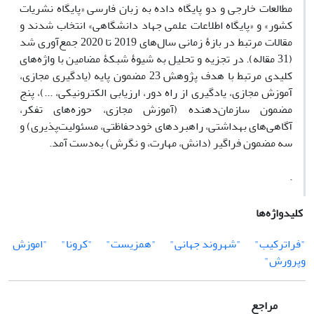
مطالعات خارجی و دو پایگاه داده به زبان فارسی «پایگاه نشریات
کشور» و «پایگاه اطلاعات علمی جهاد دانشگاهی» انتخاب شدند و
مقالات مرتبط در بازۀ زمانی سال‌های 2019 تا 2020 جمع‌آوری شد
(31 مقاله). در تجزیه و تحلیل به شیوۀ شبکۀ مضامین با واژه‌های
کلیدی مرتبط با هدف پژوهش 23 مضمون پایه (یادگیری مجازی،
آموزش مجازی، یادگیری از راه دور، ارزیابی الکترونیکی، ...)، پنج
مضمون سازمان‌دهنده (آموزش مجازی، حوزه‌های تفکر،
آگاهی‌های بهداشتی، راهبردهای خودحفاظتی، مسئولیت‌پذیری) و
سه مضمون فراگیر (دانش، مهارت، و نگرش) به‌دست آمد.
.
کلیدواژه‌ها
"فراترکیب"
"شهروند جهانی"
"همزیست"
"کرونا"
"اموزش
وپرورش"
مراجع