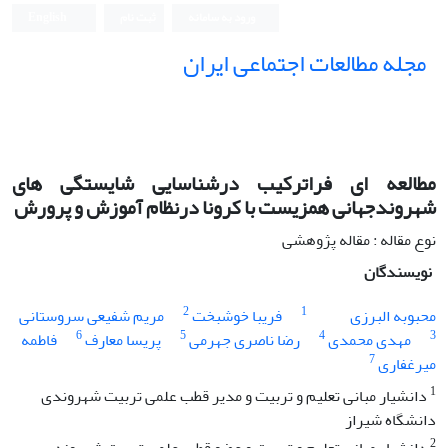
ورود به سامانه
ثبت نام
English
مجله مطالعات اجتماعی ایران
مطالعه ای فراترکیب درشناسایی شایستگی های
شهروندجهانی همزیست با کرونا درنظام آموزش و پرورش
نوع مقاله : مقاله پژوهشی
نویسندگان
2
1
محبوبه البرزی
فریبا خوشبخت
مریم شفیعی سروستانی
6
5
4
3
مهدی محمدی
رضا ناصری جهرمی
پریسا معارف
فاطمه
7
میرغفاری
1
دانشیار مبانی تعلیم و تربیت و مدیر قطب علمی تربیت شهروندی
دانشگاه شیراز
2