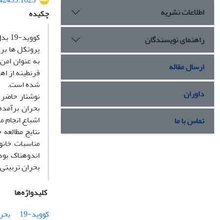
542453.1623
اطلاعات نشریه
چکیده
کووی
راهنمای نویسندگان
پروتکل ها برای
به عنوان امن 
ارسال مقاله
قرنطینه از اه
شده است.
داوران
نوشتار حاضر 
بحران برآمده
اشباع انجام م
تماس با ما
نتایج مطالعه
مناسبات خان
اندوهناک بود
بحران تربیتی 
کلیدواژه‌ها
کووید-19
بحر