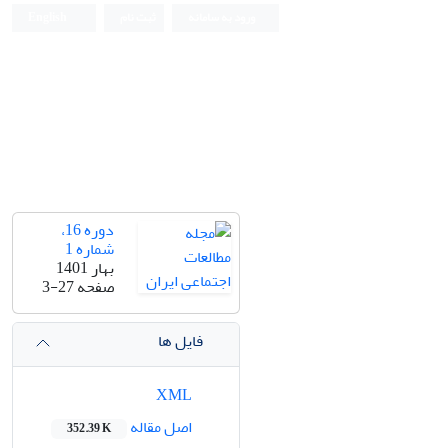
ورود به سامانه
ثبت نام
English
دوره 16،
شماره 1
بهار 1401
صفحه
3-27
فایل ها
XML
اصل مقاله
352.39 K