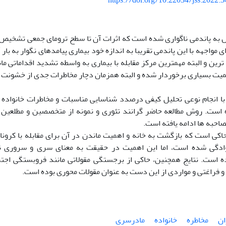
https://doi.org/10.22034/jss.2022.
د-19 بدل به پاندمی ناگواری شده است که اثرات آن تا سطح ترومای جمعی تشخ
 مواجهه با این پاندمی تقریبا به اندازه خود بیماری پیامدهای نگوار به بار 
ترین و البته مهمترین مرکز مقابله با بیماری به واسطه تشدید اقداماتی ما
میت بسیاری برخوردار شده و البته همزمان دچار مخاطرات جدی از خشونت تا 
با انجام نوعی تحلیل کیفی درصدد شناسایی مناسبات و مخاطرات خانواده
 است. روش مطالعه حاضر گرانند تئوری و نمونه از متخصصین و مطلعین 
صاحبه ها ادامه یافته است.
 حاکی است که بازگشت به خانه و اهمیت ماندن در آن برای مقابله با کرون
وادگی شده است، اما این اهمیت در حقیقت به معنای سری و سروری ن
ه است. نتایج همچنین، حاکی از برجستگی مقولاتی مانند فروبستگی اجتم
و فراغتی و مواردی از این دست به عنوان مقولات محوری بوده است.
ان
مخاطره
خانواده
مادرسری