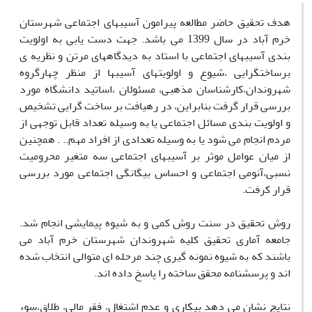
هدف تحقیق حاضر مطالعه پیرامون آسیبهای اجتماعی شهرستان
خرم آباد در سال 1399 می باشد. جهت دست یابی به اولویت
بندی آسیبهای اجتماعی با استاد به دیدگاههای مرتن و نظریه ی
برساختگرایی ،شیوع و اولویتهای آسیبها از منظر چهارگروه
شهروندان،کارشناسان مذهبی، مسئولان ،اساتید دانشگاه مورد
بررسی قرار گرفت بنابراین، در رهیافت بر ساخت گرایی تشخیص
و اولویت بندی مسائل اجتماعی یا به وسیله تعداد قابل توجهی از
مردم انجام می شود یا به وسیله تعدادی از افراد مهم.. . همچنین
از میان عوامل موثر بر آسیبهای اجتماعی سه متغیر محرومیت
نسبی،آنومی اجتماعی و احساس بیگانگی اجتماعی مورد بررسی
قرار کرفت.
روش تحقیق در سنت روش کمی و به شیوه پیمایشی انجام شد.
جامعه آماری تحقیق کلیه شهروندان شهرستان خرم آباد می
باشند که به شیوه نمونه گیری چند مرحله ای متوالی انتخاب شده
اند و پرسشنامه محقق ساخته را پاسخ داده اند.
نتایج نشان می دهد بیکاری و عدم اشتغال، فقر مالی، طلاق،سوء