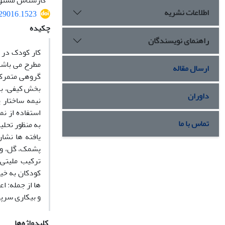
کارشناس مسئول 
اطلاعات نشریه
529016.1523
چکیده
راهنمای نویسندگان
کار کودک در 
ارسال مقاله
گروهی متمرکز
داوران
تماس با ما
به منظور تحلی
یافته ها نشا
پشمک، گل، و.
ترکیب ملیتی-
کودکان به خی
ها از جمله: ا
و بیکاری سرپ
کلیدواژه‌ها