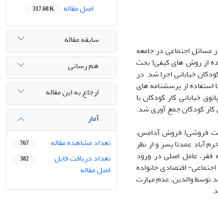
اصل مقاله
317.68 K
سابقه مقاله
ز مسائل اجتماعی در جامعه
ر به روش ارزیابی سریع و پاسخ، در سال 99-1398 با استفاده از روش های کیفی( بحث
هم رسانی
دکان خیابانی اجرا شد. در
مصاحبه فردی با مطلعان کلیدی و 3 بحث گروهی با استفاده از پرسشنامه های
ارجاع به این مقاله
 ساختار یافته با کودکان خیابانی انجام گرفت. در بخش کمی پس از شناسایی 21 پاتوق خیابانی کار کودکان با
 75 کودک خیابانی در پاتوق‌های کار کودکان جمع آوری شد.
آمار
 دست فروشی( فروش آدامس،
تعداد مشاهده مقاله
 آباد عمدتا پسر و از نظر
767
 فقر، عامل اصلی در ورود
تعداد دریافت فایل
382
اجتماعی- اقتصادی خانواده
اصل مقاله
ند توسط والدین، عدم مهارت
.