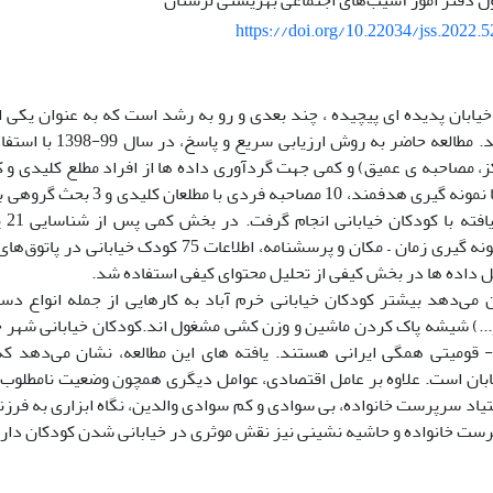
دفتر امور آسیب‌های اجتماعی بهزیستی لرستان
https://doi.org/10.22034/jss.2022.
خیابان پدیده ای پیچیده ، چند بعدی و رو به رشد است که به عنوان یکی ا
مطرح می باشد. مطالعه حاض
، مصاحبه ی عمیق) و کمی جهت گردآوری داده ها از افراد مطلع کلیدی و کو
بخش کیفی، با نمونه گیری هدفمند، 10 
نیمه
استفاده از نمونه گیری زمان – مکان و پرسشنامه، اطلاعات
ل داده ها در بخش کیفی از تحلیل محتوای کیفی استفاده شد.
ن می‌دهد بیشتر کودکان خیابانی خرم آباد به کارهایی از جمله انواع
..) شیشه پاک کردن ماشین و وزن کشی مشغول اند.کودکان خیابانی شهر خرم
 قومیتی همگی ایرانی هستند. یافته های این مطالعه، نشان می‌دهد که
ابان است. علاوه بر عامل اقتصادی، عوامل دیگری همچون وضعیت نامطلوب 
عتیاد سرپرست خانواده، بی سوادی و کم سوادی والدین، نگاه ابزاری به فرز
رست خانواده و حاشیه نشینی نیز نقش موثری در خیابانی شدن کودکان دارد