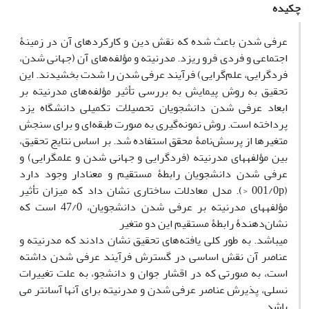
چکیده
عرفی شدن باعث شده که نقش دین و کارکردهای آن در زمینۀ
اجتماعی و فردی فرو ریزد. مدرنیته و مؤلفه‌های آن (جهانی شدن،
فردگرایی، علم‌گرایی) فرآیند عرفی شدن را شدت بخشیدند. این
تحقیق به روش پیمایش به بررسی تأثیر مؤلفه‌های مدرنیته بر
ابعاد عرفی شدن دانشجویان تحصیلات تکمیلی دانشگاه یزد
پرداخته است. روش نمونه‌گیری به صورت طبقه‌ای و برای سنجش
متغیرها از پرسش‌نامۀ محقق استفاده شد. بر اساس نتایج تحقیق،
بین مؤلفه­های مدرنیته (فردگرایی و جهانی ­شدن و علم­گرایی) و
عرفی شدن دانشجویان رابطۀ مستقیم و معنادار وجود دارد
(001/0p <). مدل معادلات ساختاری نشان داد که میزان تأثیر
مؤلفه­های مدرنیته بر عرفی شدن دانشجویان، 47/0 است که
نشان‌دهندۀ رابطۀ مستقیم این دو متغیر
می­باشد. به طور کلی یافته‌های تحقیق نشان دادند که مدرنیته و
عناصر آن نقش اساسی در گسترش فرآیند عرفی شدن داشته
است، به صورتی که در اقشار جوان و دانشجو، به علت تغییرات
نسلی، پذیرش عناصر عرفی شدن و مدرنیته برای آنها آسان­تر می
باشد.