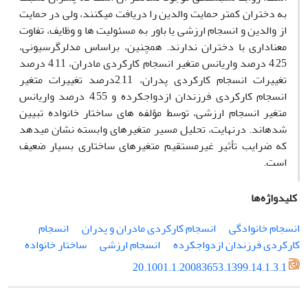
به دختران کمتر حمایت والدین را دریافت میکنند، ولی در حمایت
از والدین و انسجام ارزشی یا باور به مسئولیت ها و وظایف، تفاوت
معناداری با دختران ندارند. همچنین، براساس مدلرگرسیونی،
4,25 درصد واریانس متغیر انسجام کارکردی مادران، 4,11 درصد
تغییرات انسجام کارکردی پدران، 2,11درصد تغییرات متغیر
انسجام کارکردی فرزندان ازدواجکرده و 4,55 درصد واریانس
متغیر انسجام ارزشی، توسط مؤلفه های ساختار خانواده تبیین
شدهاند. درنهایت، تحلیل مسیر متغیرهای وابسته نشان میدهد
که ضرایب تأثیر غیرمستقیم متغیرهای ساختاری بسیار ضعیف
است.
کلیدواژه‌ها
انسجام خانوادگی
انسجام کارکردی مادران و پدران
انسجام
کارکردی فرزندان ازدواجکرده
انسجام ارزشی
ساختار خانواده
20.1001.1.20083653.1399.14.1.3.1