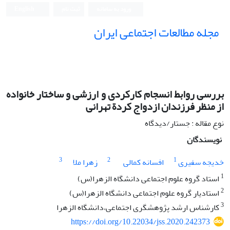
ورود به سامانه
ثبت نام
English
مجله مطالعات اجتماعی ایران
بررسی روابط انسجام کارکردی و ارزشی و ساختار خانواده
از منظر فرزندان ازدواج کردة تهرانی
نوع مقاله : جستار/دیدگاه
نویسندگان
3
2
1
خدیجه سفیری
افسانه کمالی
زهرا ملا
1
استاد گروه علوم اجتماعی دانشگاه الزهرا(س)
2
استادیار گروه علوم اجتماعی دانشگاه الزهرا(س)
3
کارشناس ارشد پژوهشگری اجتماعی،دانشگاه الزهرا
https://doi.org/10.22034/jss.2020.242373