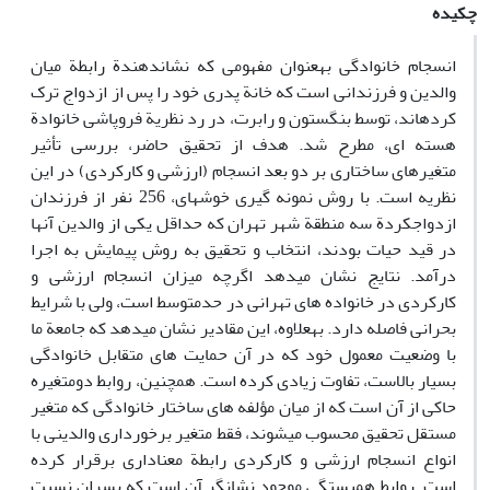
چکیده
انسجام خانوادگی بهعنوان مفهومی که نشاندهندة رابطة میان
والدین و فرزندانی است که خانة پدری خود را پس از ازدواج ترک
کردهاند، توسط بنگستون و رابرت، در رد نظریة فروپاشی خانوادة
هسته ای، مطرح شد. هدف از تحقیق حاضر، بررسی تأثیر
متغیرهای ساختاری بر دو بعد انسجام (ارزشی و کارکردی) در این
نظریه است. با روش نمونه گیری خوشهای، 256 نفر از فرزندان
ازدواجکردة سه منطقة شهر تهران که حداقل یکی از والدین آنها
در قید حیات بودند، انتخاب و تحقیق به روش پیمایش به اجرا
درآمد. نتایج نشان میدهد اگرچه میزان انسجام ارزشی و
کارکردی در خانواده های تهرانی در حدمتوسط است، ولی با شرایط
بحرانی فاصله دارد. بهعلاوه، این مقادیر نشان میدهد که جامعة ما
با وضعیت معمول خود که در آن حمایت های متقابل خانوادگی
بسیار بالاست، تفاوت زیادی کرده است. همچنین، روابط دومتغیره
حاکی از آن است که از میان مؤلفه های ساختار خانوادگی که متغیر
مستقل تحقیق محسوب میشوند، فقط متغیر برخورداری والدینی با
انواع انسجام ارزشی و کارکردی رابطة معناداری برقرار کرده
است. روابط همبستگی موجود نشانگر آن است که پسران نسبت