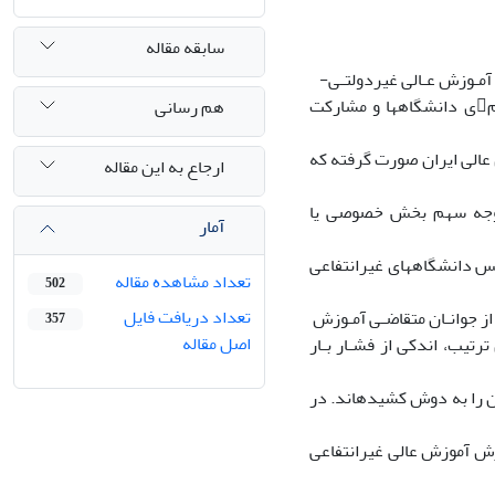
سابقه مقاله
آمـوزش عـالی غیردولتـی-
غیرانتفاعی میپردازد. در سالهای گذشته، بخش آموزش عالی ایران، شاهد گسترش کمی دانشگاهها و مشارکت
هم رسانی
 دیگر، تحولاتی در ساختار آموزش عالی ایران صورت گرفته که
ارجاع به این مقاله
ات، افزایش نسبی و قابل توجه سهم بخش خصوصی یا
آمار
یس دانشگاههای غیرانتفاعی
تعداد مشاهده مقاله
502
تعداد دریافت فایل
 جوانـان متقاضـی آمـوزش
357
اصل مقاله
تیب، اندکی از فشـار بـار
ن را به دوش کشیدهاند. در
رش آموزش عالی غیرانتفاعی