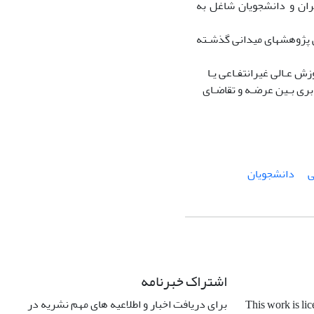
ران و دانشجویان شاغل به
خی پژوهشهای میدانی گذشـته
 عـالی غیرانتفـاعی یـا
بری بـین عرضـه و تقاضـای
ی
دانشجویان
اشتراک خبرنامه
برای دریافت اخبار و اطلاعیه های مهم نشریه در