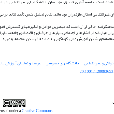
شده است. جامعه آماری تحقیق، مؤسسان دانشگاههای غیرانتفاعی در ای
 غیرانتفاعی استان مازندران بودهاند. نتایج تحقیق ضمن تأیید نتایج بر
دمتگرفته، حاکی از آن است که مهمترین عوامل و انگیزههـای گسـترش آمـوزش
ن عبارتاند از فشارهای اجتماعی، نیازهای حرفهای و اقتصادی جامعه، نـابرا
قاضامحور شدن آموزش عالی، گوناگونی تقاضا، عقلانیشدن تقاضاها و غیره
ولتی و غیرانتفاعی
دانشگاههای خصوصی
عرضه و تقاضای آموزش عال
20.1001.1.20083653.
Creative Commons
.This work is licensed under a