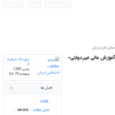
ورود به سامانه
ثبت نام
English
تان مازندران
موزش عالی غیردولتی-
دوره 4، شماره
3
پاییز 1389
صفحه
54-70
فایل ها
XML
اصل مقاله
286.46 K