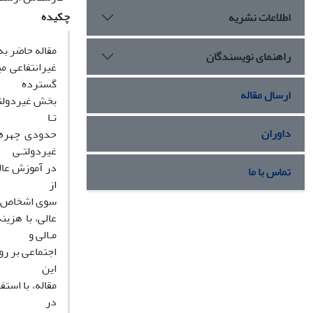
چکیده
اطلاعات نشریه
مقاله حاضر به
راهنمای نویسندگان
گسترده
ارسال مقاله
تـا
داوران
غیردولتـی
در آموزش عال
تماس با ما
از
سوی اشخاص حق
عالی، با هزی
مـالی و
اجتماعی بر ر
این
مقاله، با اس
در