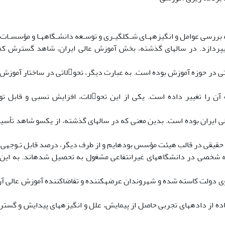
 بررسی عوامل و انگیزههـای شـکلگیـری و توسـعه دانشـگاههـا و مؤسسـات 
بخش غیردولتی در حوزه آموزش بوده است. به عبارت
حدودی چهره آن را تغییر داده است. یکی از این تحول
ی ایران بوده است. بدین معنی که در سالهای گذشته، از یکسو شاهد تأس
یقی در قالب هیئت مؤسس بودهایم و از طرف دیگر، درصد قابل تـوجهی از
نه شخصی در دانشگاههای غیرانتفاعی مشغول به تحصیل شدهاند. به این تر
وی دولت کاسته شده و شهروندان عرضهکننده و تقاضاکننده آموزش عالی آ
تفاده از دادههای تجربی حاصل از پیمایش، علل و انگیزههای پیدایش و گست