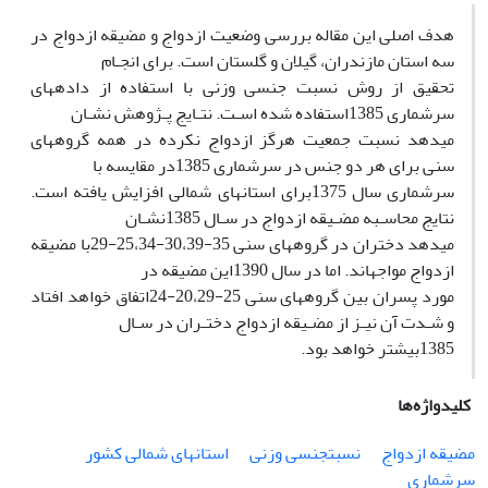
هدف اصلی این مقاله بررسی وضعیت ازدواج و مضیقه ازدواج در
سه استان مازندران، گیلان و گلستان است. برای انجـام
تحقیق از روش نسبت جنسی وزنی با استفاده از دادههای
سرشماری 1385استفاده شده اسـت. نتـایج پـژوهش نشـان
میدهد نسبت جمعیت هرگز ازدواج نکرده در همه گروههای
سنی برای هر دو جنس در سرشماری 1385در مقایسه با
سرشماری سال 1375برای استانهای شمالی افزایش یافته است.
نتایج محاسـبه مضـیقه ازدواج در سـال 1385نشـان
میدهد دختران در گروههای سنی 35-30،39-25،34-29با مضیقه
ازدواج مواجهاند. اما در سال 1390این مضیقه در
مورد پسران بین گروههای سنی 25-20،29-24اتفاق خواهد افتاد
و شـدت آن نیـز از مضـیقه ازدواج دختـران در سـال
1385بیشتر خواهد بود.
کلیدواژه‌ها
مضیقه ازدواج
نسبتجنسی وزنی
استانهای شمالی کشور
سرشماری