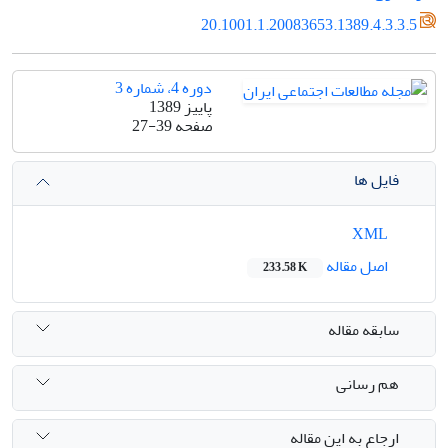
20.1001.1.20083653.1389.4.3.3.5
دوره 4، شماره 3
پاییز 1389
صفحه
27-39
فایل ها
XML
اصل مقاله
233.58 K
سابقه مقاله
هم رسانی
ارجاع به این مقاله