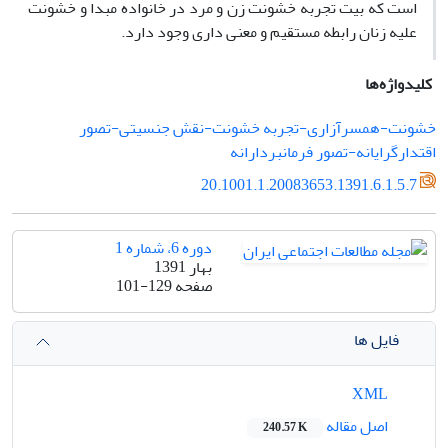
است که بیت تجربه خشونت زن و مرد در خانواده مبدا و خشونت
علیه زنان رابطه مستقیم و معنی داری وجود دارد.
کلیدواژه‌ها
خشونت-همسرآزاری-تجربه خشونت-نقش جنسیتی-تصور
اقتدارگرایانه-تصور فرمانبردارانه
20.1001.1.20083653.1391.6.1.5.7
دوره 6، شماره 1
بهار 1391
صفحه
101-129
فایل ها
XML
اصل مقاله
240.57 K