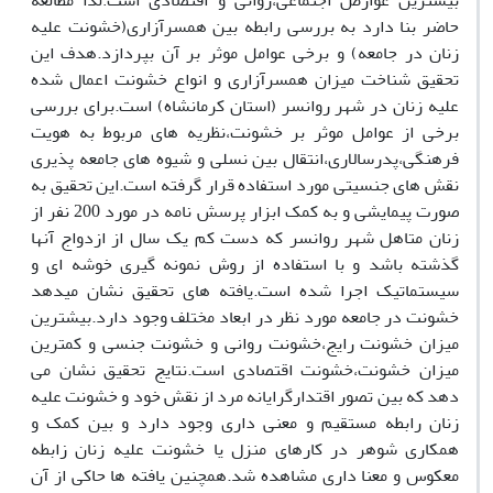
بیشترین عوارض اجتماعی،روانی و اقتصادی است:لذا مطالعه
حاضر بنا دارد به بررسی رابطه بین همسرآزاری(خشونت علیه
زنان در جامعه) و برخی عوامل موثر بر آن بپردازد.هدف این
تحقیق شناخت میزان همسرآزاری و انواع خشونت اعمال شده
علیه زنان در شهر روانسر (استان کرمانشاه) است.برای بررسی
برخی از عوامل موثر بر خشونت،نظریه های مربوط به هویت
فرهنگی،پدرسالاری،انتقال بین نسلی و شیوه های جامعه پذیری
نقش های جنسیتی مورد استفاده قرار گرفته است.این تحقیق به
صورت پیمایشی و به کمک ابزار پرسش نامه در مورد 200 نفر از
زنان متاهل شهر روانسر که دست کم یک سال از ازدواج آنها
گذشته باشد و با استفاده از روش نمونه گیری خوشه ای و
سیستماتیک اجرا شده است.یافته های تحقیق نشان میدهد
خشونت در جامعه مورد نظر در ابعاد مختلف وجود دارد.بیشترین
میزان خشونت رایج،خشونت روانی و خشونت جنسی و کمترین
میزان خشونت،خشونت اقتصادی است.نتایج تحقیق نشان می
دهد که بین تصور اقتدارگرایانه مرد از نقش خود و خشونت علیه
زنان رابطه مستقیم و معنی داری وجود دارد و بین کمک و
همکاری شوهر در کارهای منزل یا خشونت علیه زنان زابطه
معکوس و معنا داری مشاهده شد.همچنین یافته ها حاکی از آن