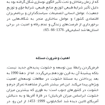
که از زمان رضاخان و تحت تأثیر الگوی نوسازی شکل گرفته بود به
دلیل تأثیر شرایط طبیعی (توزیع منابع طبیعی، شرایط جوّی و توزیع
جمعیت)، عوامل انسانی (تصمیمات سیاستگذاران و برنامه‌ریزان
اقتصادی کشور) و عوامل ساختاری منجر به شکاف‌هایی در
برخورداری از فرصت‌های زندگی و عدم رفاه و امنیت در برخی
استان‌ها شد (سلیمی‌فر، 1376: 66 – 65).
اهمیت و ضرورت مسئله
فرض‌کردن رابطۀ بین توسعه و خشونت پدیده‌ای جدید نیست،
بلکه پیشینۀ آن به قرن نوزدهم برمی‌گردد. اما از دهۀ 1990 به
بعد پرداختن به مسئلة خشونت در مطالعات توسعه‌ای اهمیت
ویژه‌ای پیدا می‌کند. ‌این امر بیشتر ناشی از مشاهدة تمرکز جرم و
خشونت در کشورهای جنوب است؛ به طوری که بیشترین میزان
خشونت (براساس میزان قربانیان) در قارۀ آفریقا و به دنبالش
آمریکای لاتین دیده شد (مک‌ایلونی، 1999: 453). از ‌این رو، در