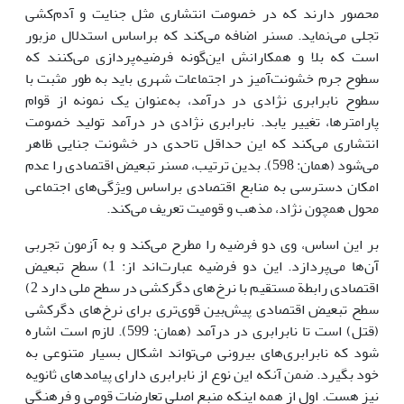
محصور دارند که در خصومت انتشاری مثل جنایت و آدم‌کشی
تجلی می‌نماید. مسنر اضافه می‌کند که براساس استدلال مزبور
است که بلا و همکارانش این‌گونه فرضیه‌پردازی می‌کنند که
سطوح جرم خشونت‌آمیز در اجتماعات شهری باید به طور مثبت با
سطوح نابرابری نژادی در درآمد، به‌عنوان یک نمونه از قوام
پارامتر‌ها، تغییر یابد. نابرابری نژادی در درآمد تولید خصومت
انتشاری می‌کند که این حداقل تاحدی در خشونت جنایی ظاهر
می‌شود (همان: 598). بدین ترتیب، مسنر تبعیض اقتصادی را عدم
امکان دسترسی به منابع اقتصادی براساس ویژگی‌های اجتماعی
محول همچون نژاد، مذهب و قومیت تعریف می‌کند.
بر این اساس، وی دو فرضیه را مطرح می‌کند و به آزمون تجربی
آن‌ها می‌پردازد. این دو فرضیه عبارت‌اند از: 1) سطح تبعیض
اقتصادی رابطة مستقیم با نرخ‌های دگرکشی در سطح ملی دارد 2)
سطح تبعیض اقتصادی پیش‌بین قوی‌تری برای نرخ‌های دگرکشی
(قتل) است تا نابرابری در درآمد (همان: 599). لازم است اشاره
شود که نابرابری‌های بیرونی می‌تواند اشکال بسیار متنوعی به
خود بگیرد. ضمن آنکه این نوع از نابرابری دارای پیامدهای ثانویه
نیز هست. اول از همه اینکه منبع اصلی تعارضات قومی و فرهنگی