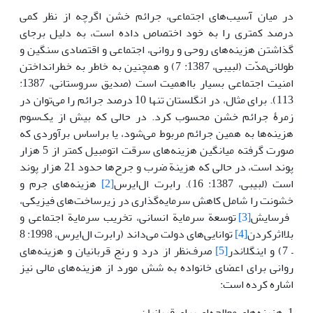
در میان آسیب‌های اجتماعی، جرائم خشن اگرچه از نظر کمی
درصد کمتری را به خود اختصاص داده است، به دلیل برجای
گذاشتن هزینه‌های روحی و روانی، اجتماعی و اقتصادی سنگین و
طولانی‌مدّت (لبیبی، 1387: 7) و همچنین به خاطر به خطر‌انداختن
امنیت اجتماعی بسیار بااهمیت است (صدیق سروستانی، 1387:
113). برای مثال، در انگلستان تنها 10 درصد جرائم را می‌توان در
زمرۀ جرائم خشن محسوب کرد. در حالی که بیش از یک‌سوم
هزینه‌ها به همین جرائم مربوط می‌شود، یا براساس برآوردی که
صورت گرفته میانگین هزینه‌های سرقت اتومبیل کمتر از 5 هزار
پوند است، در حالی که هزینة ضرب و جرح‌ها حدود 21 هزار پوند
است (لبیبی، 1387: 16). رابرت ال‌ایرس
[2]
هزینه‌های جرم و
خشونت را شامل کاهش سرمایه‌گذاری در زیرساخت‌های فیزیکی،
فرسایش
[3]
توسعة سرمایة انسانی، تخریب سرمایة اجتماعی و
بلااثرکردن
[4]
توانایی‌های دولت می‌داند (رابرت ال‌ایرس، 1998: 8
– 7) و ‌اینگلاندر
[5]
صرف‌نظر از درد و رنج قربانیان و هزینه‌های
روانی برای اعضای خانواده به شش مورد از هزینه‌های مالی نیز
اشاره کرده است:
1. هزینه‌های معالجه‌ای برای قربانیان.