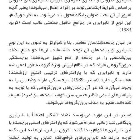
براساس شرایط اجتماعی تولد بر افراد اعمال می‌شوند؛ یعنی آنچه
امروز از آن تحت عنوان پایگاه محول یاد می‌شود. به نظر دورکیم،
این نوع از نابرابری در جوامع ماقبل صنعتی غالب است (کربو،
1983).
در میان جامعه‌شناسان معاصر، بلا و شوارتز به نحوی به این نوع
نابرابری و پیامدهای آن توجه داشته‌اند. آن‌ها دو منبع تضاد
بین‌شخصی را در جامعه از هم تمییز می‌دهند: برجستگی
درون‌گروهی مازاد که در نظام ارزش ویژة گروه به طور اعمریشه
دارد و نابرابری که با پارامتر‌های ترتیبی (منبع ارزشمند)
همبستگی دارد (مسنر، 1989). برجستگی مازاد وضعیتی را به
وجود می‌آورد که در آن رجحان‌های درون‌گروهی که با توجه به
پارامترهای اسمی (نظیر جنس، سن، قومیت، مذهب و غیره) تعریف
شده‌اند، منجر به حذف برون‌گروه‌ها می‌شوند.
مسنر در این مورد می‌نویسد تضاد آشکار احتمالاً با نابرابری
پایگاهی تنها زمانی همراه می‌شود که پارامتر‌های اسمی برجسته با
این نابرابری‌ها قوام پیدا کنند. افزون بر این، آن‌ها به این نکته
توجه دارند که نابرابری‌های قوام‌یافته تمایل به تولید خشم