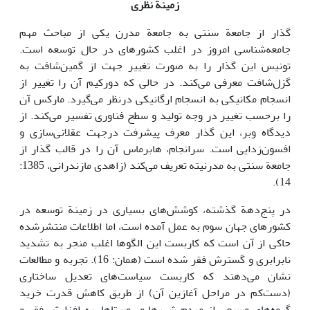
زمینة نظری
گذار از جامعة سنتی به جامعة مدرن یکی از مباحث مهم
جامعه‌شناسی امروز در اغلب کشورهای در حال توسعه است.
تونیس این گذار را به صورت تغییر جهت از گمین‌شافت به
گزل‌شافت معرفی می‌کند. در حالی که دورکیم آن را تغییر از
انسجام مکانیکی به انسجام ارگانیکی درنظر می‌گیرد. مارکس آن
را برحسب تغییر در وجه تولید و سطح فناوری تفسیر می‌کند. از
دیدگاه وبر، این گذار معرف پیشرفت درجهت عقلانی‌سازی و
افسون‌زدایی است. سرانجام، هابرماس آن را در قالب گذار از
جامعة سنتی به مدرنیته تعریف می‌کند (زاهدی مازندرانی، 1385:
14).
در پنج‌دهة گذشته، کوشش‌های بسیاری در زمینة توسعه در
کشورهای جهان سوم به عمل آمده است، اما اطلاعات منتشرشده
حاکی از آن است که کاربست این الگوها اغلب منجر به تشدید
نابرابری و گسترش فقر شده است (همان: 16). تجربه و مطالعات
نشان می‌دهند که کاربست سیاست‌های تعدیل ساختاری
(دست‌کم در مراحل آغازین آن) از طریق کاهش قدرت خرید
گروه‌های وسیعی از مردم شهرها و روستاها، به افزایش فقر و