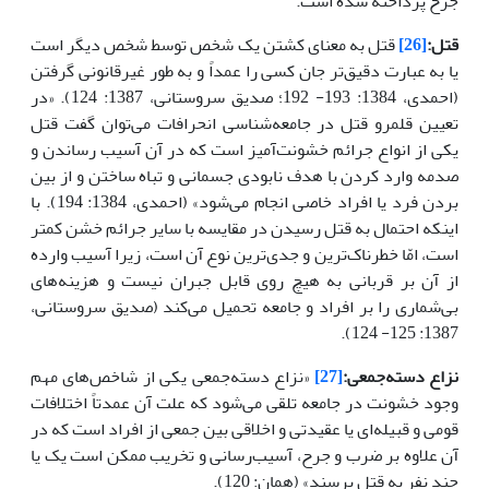
جرح پرداخته شده است.
قتل
:
[26]
قتل به معنای کشتن یک شخص توسط شخص دیگر است
یا به عبارت دقیق‌تر جان کسی را عمداً و به طور غیرقانونی گرفتن
(احمدی، 1384: 193- 192؛ صدیق سروستانی، 1387: 124). «در
تعیین قلمرو قتل در جامعه‌شناسی انحرافات می‌توان گفت قتل
یکی از انواع جرائم خشونت‌آمیز است که در آن آسیب رساندن و
صدمه وارد کردن با هدف نابودی جسمانی و تباه ساختن و از بین
بردن فرد یا افراد خاصی انجام می‌شود» (احمدی، 1384: 194). با‌
اینکه احتمال به قتل رسیدن در مقایسه با سایر جرائم خشن کمتر
است، امّا خطرناک‌ترین و جدی‌ترین نوع آن است، زیرا آسیب وارده
از آن بر قربانی به هیچ روی قابل جبران نیست و هزینه‌های
بی‌شماری را بر افراد و جامعه تحمیل می‌کند (صدیق سروستانی،
1387: 125- 124).
نزاع دسته‌جمعی
:
[27]
«نزاع دسته‌جمعی یکی از شاخص‌های مهم
وجود خشونت در جامعه تلقی می‌شود که علت آن عمدتاً اختلافات
قومی و قبیله‌ای یا عقیدتی و اخلاقی بین جمعی از افراد است که در
آن علاوه بر ضرب و جرح، آسیب‌رسانی و تخریب ممکن است یک یا
چند نفر به قتل برسند» (همان: 120).