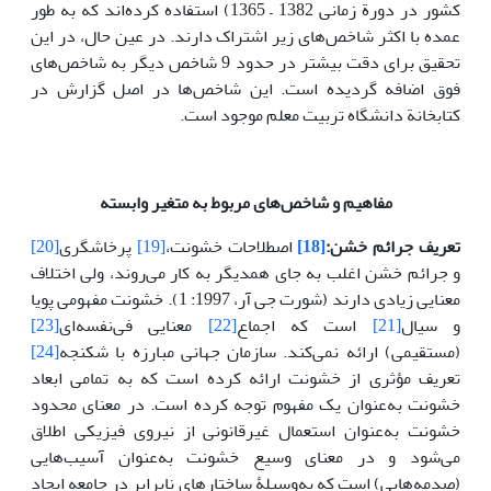
کشور در دورة زمانی 1382 – 1365) استفاده کرده‌اند که به طور
عمده با اکثر شاخص‌های زیر اشتراک دارند. در عین حال، در این
تحقیق برای دقت بیشتر در حدود 9 شاخص دیگر به شاخص‌های
فوق اضافه گردیده است. این شاخص‌ها در اصل گزارش در
کتابخانة دانشگاه تربیت معلم موجود است.
مفاهیم و شاخص‌های مربوط به متغیر وابسته
تعریف جرائم خشن
:
[18]
اصطلاحات خشونت،
[19]
پرخاشگری
[20]
و جرائم خشن اغلب به جای همدیگر به کار می‌روند، ولی اختلاف
معنایی زیادی دارند (شورت جی آر، 1997: 1). خشونت مفهومی پویا
و سیال
[21]
است که اجماع
[22]
معنایی فی‌نفسه‌ای
[23]
(مستقیمی) ارائه نمی‌کند. سازمان جهانی مبارزه با شکنجه
[24]
تعریف مؤثری از خشونت ارائه کرده است که به تمامی ابعاد
خشونت به‌عنوان یک مفهوم توجه کرده است. در معنای محدود
خشونت به‌عنوان استعمال غیرقانونی از نیروی فیزیکی اطلاق
می‌شود و در معنای وسیع خشونت به‌عنوان آسیب‌هایی
(صدمه‌هایی) است که به‌وسیلۀ ساختارهای نابرابر در جامعه ‌ایجاد