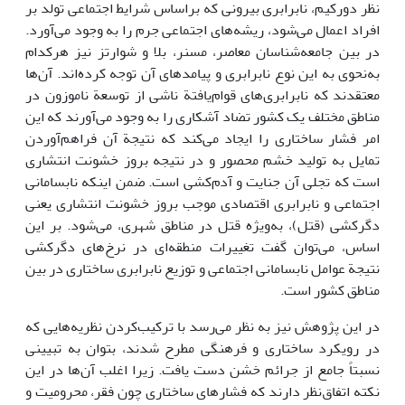
نظر دورکیم، نابرابری بیرونی که براساس شرایط اجتماعی تولد بر
افراد اعمال می‌شود، ریشه‌های اجتماعی جرم را به وجود می‌آورد.
در بین جامعه‌شناسان معاصر، مسنر، بلا و شوارتز نیز هرکدام
به‌نحوی به این نوع نابرابری و پیامدهای آن توجه کرده‌اند. آن‌ها
معتقدند که نابرابری‌های قوام‌یافتة ناشی از توسعة ناموزون در
مناطق مختلف یک کشور تضاد آشکاری را به وجود می‌آورند که این
امر فشار ساختاری را ایجاد می‌کند که نتیجة آن فراهم‌آوردن
تمایل به تولید خشم محصور و در نتیجه بروز خشونت انتشاری
است که تجلی آن جنایت و آدم‌کشی است. ضمن اینکه نابسامانی
اجتماعی و نابرابری اقتصادی موجب بروز خشونت انتشاری یعنی
دگرکشی (قتل)، به‌ویژه قتل در مناطق شهری، می‌شود. بر این
اساس، می‌توان گفت تغییرات منطقه‌ای در نرخ‌های دگرکشی
نتیجة عوامل نابسامانی اجتماعی و توزیع نابرابری ساختاری در بین
مناطق کشور است.
در ‌این پژوهش نیز به نظر می‌رسد با ترکیب‌کردن نظریه‌هایی که
در رویکرد ساختاری و فرهنگی مطرح شدند، بتوان به تبیینی
نسبتاً جامع از جرائم خشن دست یافت. زیرا اغلب آن‌ها در ‌این
نکته اتفاق‌نظر دارند که فشارهای ساختاری چون فقر، محرومیت و