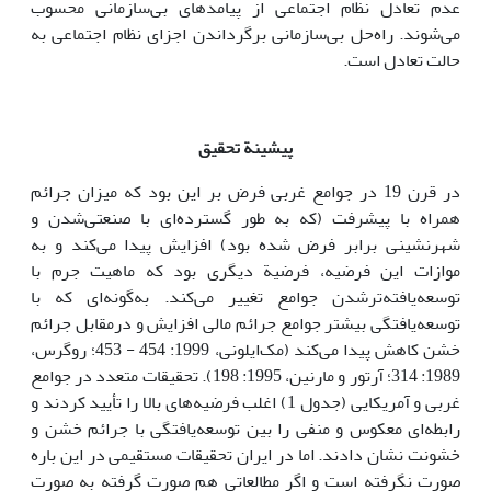
عدم تعادل نظام اجتماعی از پیامدهای بی‌سازمانی محسوب
می‌شوند. راه‌حل بی‌سازمانی برگرداندن اجزای نظام اجتماعی به
حالت تعادل است.
پیشینة تحقیق
در قرن 19 در جوامع غربی فرض بر این بود که میزان جرائم
همراه با پیشرفت (که به طور گسترده‌ای با صنعتی‌شدن و
شهرنشینی برابر فرض شده بود) افزایش پیدا می‌کند و به
موازات ‌این فرضیه، فرضیة دیگری بود که ماهیت جرم با
توسعه‌یافته‌ترشدن جوامع تغییر می‌کند. به‌گونه‌ای که با
توسعه‌یافتگی بیشتر جوامع جرائم مالی افزایش و درمقابل جرائم
خشن کاهش پیدا می‌کند (مک‌ایلونی، 1999: 454 - 453؛ روگرس،
1989: 314؛ آرتور و مارنین، 1995: 198). تحقیقات متعدد در جوامع
غربی و آمریکایی (جدول 1) اغلب فرضیه‌های بالا را تأیید کردند و
رابطه‌ای معکوس و منفی را بین توسعه‌یافتگی با جرائم خشن و
خشونت نشان دادند. اما در ایران تحقیقات مستقیمی در‌ این باره
صورت نگرفته است و اگر مطالعاتی هم صورت گرفته به صورت