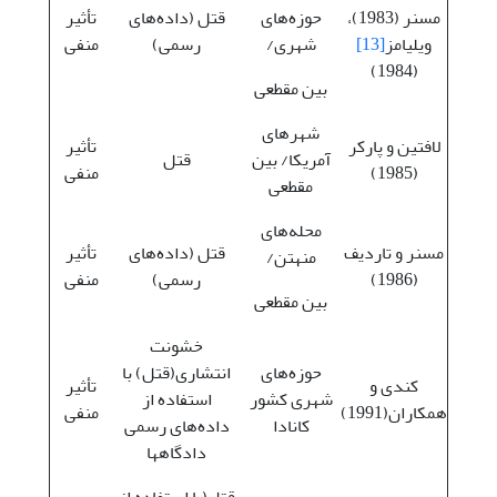
مسنر (1983)،
حوزه‌های
قتل (داده‌های
تأثیر
ویلیامز
[13]
شهری/
رسمی)
منفی
(1984)
بین مقطعی
شهرهای
لافتین و پارکر
تأثیر
آمریکا/ بین
قتل
(1985)
منفی
مقطعی
محله‌های
مسنر و تاردیف
قتل (داده‌های
تأثیر
منهتن/
(1986)
رسمی)
منفی
بین مقطعی
خشونت
حوزه‌های
انتشاری(قتل) با
کندی و
تأثیر
شهری کشور
استفاده از
همکاران(1991)
منفی
کانادا
داده‌های رسمی
دادگاهها