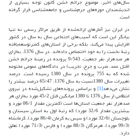
سال‌های اخیر، موضوع جرائم خشن کانون توجه بسیاری از
‌اندیشمندان حوزه‌های جرم‌شناسی و جامعه‌شناسی قرار گرفته
است.
در ‌ایران نیز آمارهای ارائه‌شده از طریق مراکز رسمی نه تنها
بیانگر ‌این است که آسیب‌های اجتماعی سال به سال در کشور
افزایش پیدا می‌کند، بلکه برخی از استان‌های کمترتوسعه‌یافته
رتبة نخست را به خود اختصاص داده‌اند. در سال 1376، به‌ازای
هر صدهزار نفر جمعیت، 9/543 پرونده در زمینة جرائم خشن
(قتل عمد، ضرب و جرح، تخریب) در دادگاه‌های عمومی مختومه
شده که به 755 پرونده در سال 1380 رسیده است. درصد
تغییرات سال 1380نسبت به سال 1376، 65/47 درصد بیشتر را
نشان می‌دهد
[1]
و براساس پرونده‌های تشکیل‌شده در نیروی
انتظامی از سال 1376 تا 1380 میانگین قتل 45/2 مورد به‌ازای هر
صدهزار نفر جمعیت استان‌ها است (کمترین مقدار 08/1 مورد و
بیشترین مقدار 32/6 مورد) که رتبة اول به استان سیستان و
بلوچستان (32/6 مورد) و سپس به کرمان (86/4 مورد)، کرمانشاه
(99/3 مورد)، هرمزگان (88/3 مورد) و فارس (71/3 مورد) تعلق
دارد.