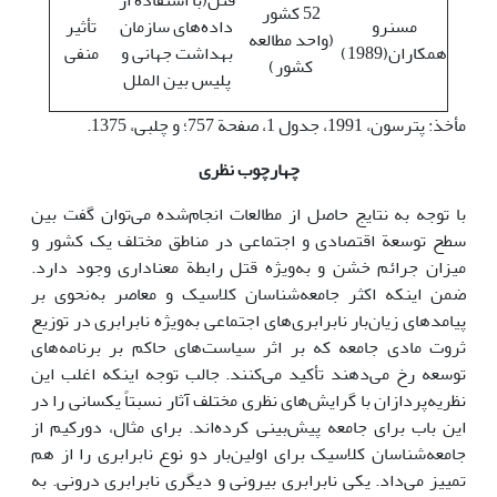
قتل(با استفاده از
52 کشور
مسنرو
داده‌های سازمان
تأثیر
(واحد مطالعه
همکاران(1989)
بهداشت جهانی و
منفی
کشور)
پلیس بین الملل
مأخذ: پترسون، 1991، جدول 1، صفحة 757؛ و چلبی، 1375.
چهارچوب نظری
با توجه به نتایج حاصل از مطالعات انجام‌شده می‌توان گفت بین
سطح توسعة اقتصادی و اجتماعی در مناطق مختلف یک کشور و
میزان جرائم خشن و به‌ویژه قتل رابطة معناداری وجود دارد.
ضمن اینکه اکثر جامعه‌شناسان کلاسیک و معاصر به‌نحوی بر
پیامدهای زیان‌بار نابرابری‌های اجتماعی به‌ویژه نابرابری در توزیع
ثروت مادی جامعه که بر اثر سیاست‌های حاکم بر برنامه‌های
توسعه رخ می‌دهند تأکید می‌کنند. جالب توجه اینکه اغلب این
نظریه‌پردازان با گرایش‌های نظری مختلف آثار نسبتاً یکسانی را در
این باب برای جامعه پیش‌بینی کرده‌اند. برای مثال، دورکیم از
جامعه‌شناسان کلاسیک برای اولین‌بار دو نوع نابرابری را از هم
تمییز می‌داد. یکی نابرابری بیرونی و دیگری نابرابری درونی. به