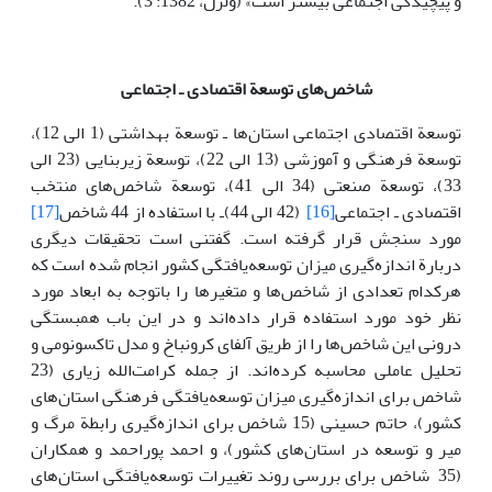
و پیچیدگی اجتماعی بیشتر است» (ولزل، 1382: 3).
شاخص‌های توسعة اقتصادی ـ اجتماعی
توسعة اقتصادی اجتماعی استان‌ها ـ توسعة بهداشتی (1 الی 12)،
توسعة فرهنگی و آموزشی (13 الی 22)، توسعة زیربنایی (23 الی
33)، توسعة صنعتی (34 الی 41)، توسعة شاخص‌های منتخب
اقتصادی ـ اجتماعی
[16]
(42 الی 44)ـ با استفاده از 44 شاخص
[17]
مورد سنجش قرار گرفته است. گفتنی است تحقیقات دیگری
دربارة ‌اندازه‌گیری میزان توسعه‌یافتگی کشور انجام شده است که
هرکدام تعدادی از شاخص‌ها و متغیرها را باتوجه به ابعاد مورد
نظر خود مورد استفاده قرار داده‌اند و در این باب همبستگی
درونی این شاخص‌ها را از طریق آلفای کرونباخ و مدل تاکسونومی و
تحلیل عاملی محاسبه کرده‌اند. از جمله کرامت‌الله زیاری (23
شاخص برای‌ اندازه‌گیری میزان توسعه‌یافتگی فرهنگی استان‌های
کشور)، حاتم حسینی (15 شاخص برای‌ اندازه‌گیری رابطة مرگ و
میر و توسعه در استان‌های کشور)، و احمد پوراحمد و همکاران
(35 شاخص برای بررسی روند تغییرات توسعه‌یافتگی استان‌های