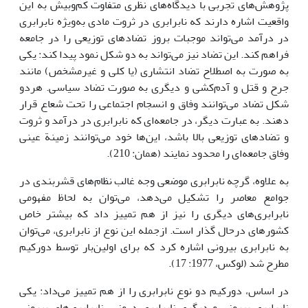
پژوهش‌های تجربی با دیدگاه‌های نظری متفاوت کم‌وبیش به این
واقعیت اشاره دارند که نابرابری در ثروت مادی به‌ویژه نابرابری
در درآمد می‌تواند موجبات بروز تضادهای توزیعی را در جامعه
فراهم کند. این تضاد نیز می‌تواند به دو شکل نمود پیدا کند: یکی
به صورت به اصطلاح تضاد انتشاری (یا کلی و غیرمشخص) مانند
جرح و قتل و آدم‌کشی و دیگری به صورت تضاد سیاسی. هردو
شکل تضاد می‌توانند وفاق و انسجام اجتماعی را تحت شعاع قرار
دهند. به عبارت دیگر، در جامعه‌ای که نابرابری در درآمد و ثروت
و تضادهای توزیعی بالا باشد، این‌ها خود می‌توانند زمینة عینی
وفاق جامعه‌ای را محدود نمایند (همان: 210).
به علاوه، گرچه نابرابری موضعی وجه غالب نظام‌های قشربندی در
جوامع معاصر را تشکیل می‌دهد، می‌توان به لحاظ مفهومی
نابرابری‌های دیگری را نیز از هم تمییز داد که بیشتر خاص
کشورهای درحال گذار است. ازجمله این نوع از نابرابری، می‌توان
به نابرابری بیرونی اشاره کرد که برای اولین‌بار توسط دورکیم
مطرح شد (لوکس، 1977: 17).
در اساس، دورکیم دو نوع نابرابری را از هم تمییز می‌داد: یکی
نابرابری بیرونی و دیگری نابرابری درونی. نابرابری‌های بیرونی