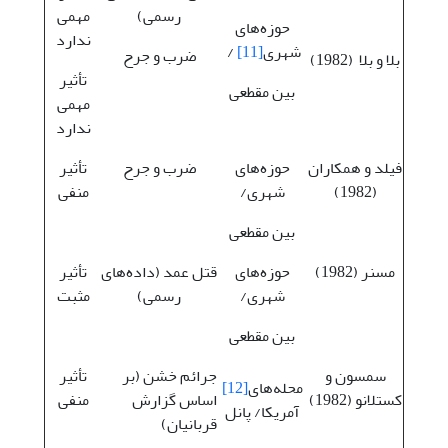
رسمی)
مهمی
حوزه‌های
ندارد
شهری
[11]
/
ضرب و جرح
بلا و بلا (1982)
تأثیر
بین مقطعی
مهمی
ندارد
فیلد و همکاران
حوزه‌های
ضرب و جرح
تأثیر
(1982)
شهری/
منفی
بین مقطعی
مسنر (1982)
حوزه‌های
قتل عمد (داده‌های
تأثیر
شهری/
رسمی)
مثبت
بین مقطعی
سمسون و
جرائم خشن (بر
تأثیر
محله‌های
[12]
کستلانو (1982)
اساس گزارش
منفی
آمریکا/ پانل
قربانیان)