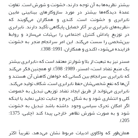
بیشتر نظریه‌ها به آن توجه دارند، خشونت و شورش است. تفاوت
عمدة دیدگاه‌ها بیشتر در مورد سازوکار‌های بینابینی مابین
نابرابری و خشونت است. کندی و همکاران می‌گویند که
«نظریه‌های نابرابری بر آثار خصایل پایگاهی تأکید دارند. نابرابری
در توزیع پاداش کنترل اجتماعی را بی‌ثبات می‌سازد و روابط
بین‌شخصی را سست می‌کند. این امر سرانجام منجر به خشونت
فزاینده می‌شود» (کندی و همکاران، 1991: 398).
مسنر نیز به تبعیت از بلا و شوارتز معتقد است که «نابرابری بیشتر
یک منبع تضاد است» (مسنر، 1989: 598). او همچنین فکر می‌کند
که نابرابری سرانجام بین کسانی که خواهان کاهش آن هستند و
آن‌ها که نفع شخصی‌شان حفظ نابرابری است، شکاف تولید می‌کند.
نابرابری می‌تواند از طریق ایجاد تضاد توزیعی تبدیل به خصومت
کلی و انتشاری شود و به شکل جرم و جنایت تجلی نماید یا اینکه
اگر امکان تحرک سیاسی وجود داشته باشد تبدیل به خشونت
شود و به صورت شورش تظاهر خارجی پیدا کند (چلبی، 1375:
205).
همان‌طور که واکاوی ادبیات مربوط نشان می‌دهد، تقریباً اکثر