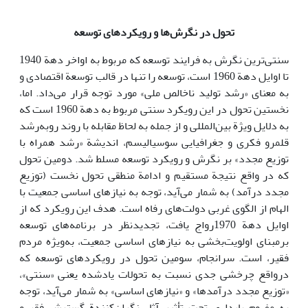
تحول در نگرش‌ها و رویکردهای توسعه
سنتی‌ترین نگرش به فرایند توسعه که مربوط به اواخر دهة 1940
تا اوایل دهة 1960 است، توسعه را تنها در قالب توسعة اقتصادی و
به معنای «رشد تولید ناخالص ملی» مورد توجه قرار می‌داد. اما،
نخستین تحول در این رویکرد سنتی مربوط به دهة 1960 است که
به دلایل ویژة بین‌المللی و از جمله به لحاظ مقابله با روند روبه‌رشد
قلمرو فکری و جغرافیایی سوسیالیسم، ‌اندیشة «رشد همراه با
توزیع مجدد» بر نگرش و رویکرد توسعه مسلط شد. دومین تحول
که در واقع نتیجة مستقیم و ادامة منطقی تحول نخست (توزیع
مجدد درآمد) به شمار می‌آید، توجه به نیازهای اساسی جمعیت با
الهام از الگوی غربی دولت‌های رفاه است. هدف این رویکرد که از
اوایل دهة 1970رواج یافت، تجدیدنظر در برنامه‌های توسعه
برمبنای اولویت‌بخشی به نیازهای اساسی جمعیت، به‌ویژه مردم
فقیر، است. سرانجام، سومین تحول در رویکردهای توسعه که
درواقع چرخشی جدی نسبت به تحولات یادشده یعنی «سنتی»،
«توزیع مجدد درآمدها» و «نیازهای اساسی» به شمار می‌آید، توجه
به مفهوم پایداری تحت تأثیر آثار نگران‌کنندة گسترش فقر و