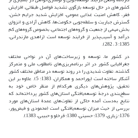
کشورهای در حال توسعه بازگوی تشدید فواصل طبقاتی، افزایش
فقر، کاهش امنیت غذایی عمومی، افزایش شدید جرایم خشن،
گسترش جباریت و سلطه‌جویی حکومت‌ها، کاهش آزادی و انزوای
بخش مهمی از جمعیت و گروه‌های اجتماعی، بخصوص گروه‌های کم
درآمد و آسیب‌پذیر از فرایند توسعه است (زاهدی مازندرانی،
1385: 3 – 282).
در کشور ما، توسعه و زیرساخت‌های آن در نواحی مختلف
جغرافیایی کشور در اثر برنامه‌ریزی‌های نامطلوب ملی و متمرکز
گذشته، تفاوت شدیدی را در روند توسعه در مناطق مختلف کشور
آشکار ساخته است (پوراحمد و همکاران، 1383: 5). علاوه بر این
تحقیق، پژوهش‌های دیگری هرکدام از منظر خاص خود به
سطح‌بندی درجة توسعه‌یافتگی استان‌های کشور پرداخته‌اند که
نتایج به‌دست آمده حاکی از تفاوت‌های عمدة استان‌های مورد
بررسی از حیث میزان توسعه‌یافتگی است (محمودی و فیض‌پور،
1376؛ زیاری، 1379؛ حسینی، 1380؛ قرخلو و حبیبی، 1383).