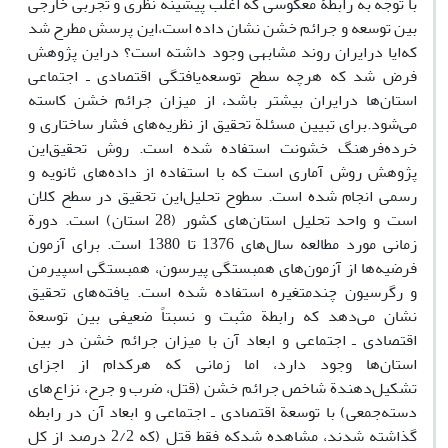
با توجه به رابطۀ معکوسی که اغلب پیشینة نظری و تجربی خارجی
بین توسعه و جرائم خشن نشان داده است،‌این پرسش مطرح شد
که‌ایا در‌ایران روند مشابهی وجود داشته است؟ در‌این پژوهش
فرض شد که هرچه سطح توسعه‌یافتگی اقتصادی ـ اجتماعی
استان‌ها در‌ایران بیشتر باشد، از میزان جرائم خشن کاسته
می‌شود.برای تبیین مسئلة تحقیق از نظریه‌های فشار ساختاری و
خرده‌فرهنگ خشونت استفاده شده است. روش تحقیق‌این
پژوهش روش آماری است که با استفاده از داده‌های ثانویه و
رسمی انجام شده است. سطوح تحلیل‌این تحقیق در سطح کلان
است و واحد تحلیل استان‌های کشور (28 استان) است. دورة
زمانی مورد مطالعه سال‌های 1376 تا 1380 است. برای آزمون
فرضیه‌ها از آزمون‌های همبستگی پیرسون، همبستگی اسپیرمن
و رگرسیون چندمتغیره استفاده شده است. یافته‌های تحقیق
نشان می‌دهد که رابطة مثبت و نسبتاً ضعیفی بین توسعة
اقتصادی ـ اجتماعی و ابعاد آن با میزان جرائم خشن در بین
استان‌ها وجود دارد، اما زمانی که هرکدام از اجزای
تشکیل‌دهندة شاخص جرائم خشن (قتل، ضرب و جرح، نزاع‌های
دسته‌جمعی) با توسعة اقتصادی ـ اجتماعی و ابعاد آن در رابطه
گذاشته شدند، مشاهده شدکه فقط قتل (که 2/2 درصد از کل