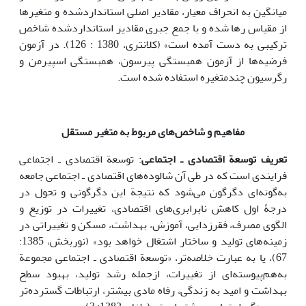
میانگین به انحراف معیار، مقادیر اصلی استانداردشده و متغیرها
از مقیاس رها شده و با جمع جبری مقادیر استانداردشده شاخص
ترکیبی به دست آمده است» (کلانتری، 1380 : 126). در آزمون
فرضیه‌ها از آزمون همبستگی پیرسون، همبستگی اسپیرمن و
رگرسیون چندمتغیره استفاده شده است.
مفاهیم و شاخص‌های مربوط به متغیر مستقل
تعریف توسعة اقتصادی ـ اجتماعی
: توسعة اقتصادی ـ اجتماعی
فرایندی است که در طی آن شالوده‌های اقتصادی ـ اجتماعی جامعه
به‌گونه‌ای دگرگون می‌شود که نتیجة ‌این دگرگونی و تحول در
درجۀ اول کاهش نابرابری‌های اقتصادی، تغییرات در توزیع و
الگوی مصرف، فقرزدایی، آموزش، بهداشت، مسکن و تغییراتی در
زمینه‌های تولید و ساختار اشتغال خواهد بود» (نوربخش، 1385:
67)، یا به عبارت خلاصه‌تر، «توسعة اقتصادی ـ اجتماعی مجموعة
به‌هم‌پیوسته‌ای از تغییرات، ازجمله رشد تولید، بهبود سطح
بهداشت و امید به زندگی، رفاه مادی بیشتر، ارتباطات گسترده‌تر