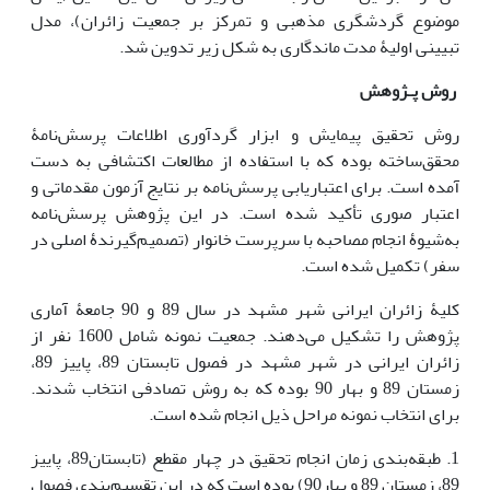
موضوع گردشگری مذهبی و تمرکز بر جمعیت زائران)، مدل
تبیینی اولیۀ مدت ماندگاری به شکل زیر تدوین شد.
روش‏ پـژوهش
روش تحقیق پیمایش و ابزار گردآوری اطلاعات پرسش‌نامۀ
محقق‌ساخته بوده که با استفاده از مطالعات اکتشافی به دست
آمده است. برای اعتباریابی پرسش‌نامه بر نتایج آزمون مقدماتی و
اعتبار صوری تأکید شده است. در این پژوهش پرسش‌نامه
به‌شیوۀ انجام مصاحبه با سرپرست خانوار (تصمیم‌گیرندۀ اصلی در
سفر) تکمیل شده است.
کلیۀ زائران ایرانی شهر مشهد در سال 89 و 90 جامعۀ آماری
پژوهش را تشکیل می‌دهند. جمعیت نمونه شامل 1600 نفر از
زائران ایرانی در شهر مشهد در فصول تابستان 89، پاییز 89،
زمستان 89 و بهار 90 بوده که به روش تصادفی انتخاب شدند.
برای انتخاب نمونه مراحل ذیل انجام شده است.
1. طبقه‌بندی زمان انجام تحقیق در چهار مقطع (تابستان89، پاییز
89، زمستان 89 و بهار90) بوده است که در این تقسیم‌بندی فصول