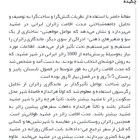
چکیده
مقالۀ حاضر با استفاده از نظریات کنش‌گرا و ساخت‌گرا به توصیف و
تحلیل جامعه‌شناختی مـدت اقامت زائران ایرانی در مشهد
می‌پردازد و نشان می‌دهد که عوامل موقعیتی- ساختاری از یک
سو و متغیرهای ذهنی- ادراکی از سوی دیگر، ماندگاری زائران را
مستقیم و غیرمستقیم تحت تأثیر قرار می‌دهند. اطلاعات مورد
نیاز به‌وسیلۀ پرسش‌نامه از 1600 زائر ایرانی در شهر مشهد، که
به روش خوشه‌ای انتخاب شده بودند، به دست آمد و مشخص شد
که مدت اقامت زائران به طور متوسط در فصول تابستان، پاییز و
زمستان 5/5 روز و در فصل بهار 6 روز بوده است.
برای شناخت عوامل تأثیرگذار بر ماندگاری زائران از تحلیل
رگرسیون استفاده و معلوم شد که اولاً هراندازه فاصلۀ شهر محل
سکونت زائر تا مشهد بیشتر باشد، ثانیاً هرچه زائر با شهر مشهد
آشناتر باشد و ثالثاً هراندازه دفعات سفرهای پیشین زائر به
مشهد بیشتر باشد، مدت اقامت زائر در مشهد طولانی‌تر است.
همچنین زائران روستانشین در مقایسه با شهرنشین‌ها و کسانی
که قبل از سفر ترجیح می-داده‌اند بابت اسکان روزانه در مشهد
هزینۀ کمتری بپردازند، مدت بیشتری در مشهد می‌مانند. علاوه