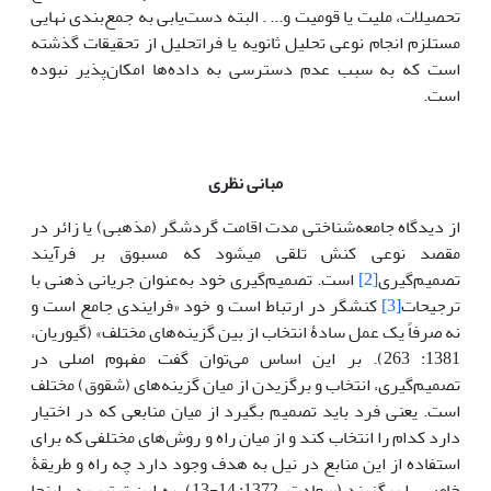
تحصیلات، ملیت یا قومیت و... . البته دست‌یابی به جمع‌بندی نهایی
مستلزم انجام نوعی تحلیل ثانویه یا فراتحلیل از تحقیقات گذشته
است که به سبب عدم دسترسی به داده‌ها امکان‌پذیر نبوده
است.
مبانی نظری
از دیدگاه جامعه‌شناختی مدت اقامت گردشگر (مذهبی) یا زائر در
مقصد نوعی کنش تلقی می­شود که مسبوق بر فرآیند
تصمیم‌گیری
[2]
است. تصمیم‌گیری خود به‌عنوان جریانی ذهنی با
ترجیحات
[3]
کنشگر در ارتباط است و خود «فرایندی جامع است و
نه صرفاً یک عمل سادۀ انتخاب از بین گزینه‌های مختلف» (گیوریان،
1381: 263). بر این اساس می‌توان گفت مفهوم اصلی در
تصمیم‌گیری، انتخاب و برگزیدن از میان گزینه‌های (شقوق) مختلف
است. یعنی فرد باید تصمیم بگیرد از میان منابعی که در اختیار
دارد کدام را انتخاب کند و از میان راه و روش‌های مختلفی که برای
استفاده از این منابع در نیل به هدف وجود دارد چه راه و طریقۀ
خاصی را برگزیند (سعادت، 1372: 14-13). به این ترتیب در اینجا