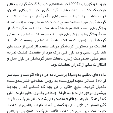
باروسا و کوریاب (2007) در مطالعه‌ای دربارة گردشگران پرتقالی
بازدیدکننده از مقصدهای گردشگری در امریکای لاتین،
فرضیه‌هایی را درباب متغیرهای تأثیرگذار بر مدت اقامت
گردشگران مورد مطالعه مطرح کردند که شامل بودجه (قیمت‌ها)،
ویژگی‌های مقصد (اقلیم، فرهنگ، طبیعت، غذا، فاصلۀ گردشگر از
مبدأ، ویژگی‌ها و ارزش‌های قومی)، خصوصیات اجتماعی– جمعیتی
گردشگران (سن، تحصیلات، طبقۀ اجتماعی، وضعیت تأهل)،
اطلاعات در دسترس گردشگر درباب مقصد (ترکیبی از جنبه‌های
شناختی، حسی و به طور کلی درک فرد از مقصد)، کیفیت تجربة
سفر قبلی، محدودیت زمان، دفعات سفر گردشگر در طول سال و
انتظارات قبلی از گذران تعطیلات بود.
داده‌های تحقیق به‌وسیلۀ پرسش‌نامه در دوماه اگوست و سپتامبر
از 195 مسافر نمونه‌گیری‌شده به روش تصادفی قشربندی‌شده
تکمیل گردید. نتایج حاکی از آن بود که کسانی که از بودجۀ
بیشتری برخوردارند و به طبقۀ اجتماعی بالاتری تعلق دارند، آنان
که فرهنگ، طبیعت و اقلیم مقصد را ارزشمند تلقی می‌کنند، افراد
کثیرالسفر در طول سال و کسانی که انتظارات بالاتری از مقصد
دارند مدت بیشتری در مقصد اقامت می‌کنند. همچنین تبلیغاتی