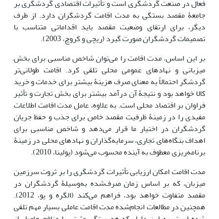
فعال در صنعت گردشگری است و تأثیرات اقتصادی گردشگری بر
جامعۀ مقصد بستگی به مدت اقامت گردشگران دارد. از طرف
دیگر، برای ارتقای وضعیت مقصد باید اقداماتی متناسب با
تصمیمات گردشگران صورت گیرد (ریچی و کروچ، 2003).
بر این اساس، مدت اقامت را می‌توان شاخص مناسبی برای بخش
میزبانی و نهادهای عمومی محلی تلقی کرد. اقامت طولانی‌تر
گردشگر احتمالاً به معنای صرف هزینۀ بیشتر برای خدمات و خرید
کالا خواهد بود و نتیجۀ آن درآمد بیشتر برای بخش تجارت و تأثیر
فراوان بر اقتصاد محلی است. به علاوه، عامل مدت اقامت اطلاعات
مفیدی را در زمینۀ ظرفیت مقصد خاص برای جذب و حفظ جریان
گردشگران در اختیار ما قرار می‌دهد و شاخص مناسبی برای
اهداف بنگاه‌های تجاری، سرمایه‌گذاران و نهادهای محلی در زمینۀ
برنامه‌ریزی معطوف به آینده محسوب می‌شود (پولینا، 2010).
مدت اقامت امکان ارزیابی تأثیرات گردشگری را بر ثروت سرزمین
میزبان، که بر اساس زمان صرف‌شده به‌وسیلۀ گردشگران در
مقصد متفاوت خواهد بود، فراهم می‌کند (الگره و پو، 2012).
همچنین در مطالعات انجام‌شده مدت اقامت عاملی بسیار مهم تلقی
شده است. به این دلیل که همبستگی مثبتی با منافع حاصل از