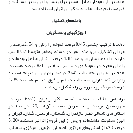
همچنین از نمودار تحلیل مسیر برای نشان‌دادن تأثیر مستقیم و
غیرمستقیم متغیرها بر ماندگاری زائران استفاده شد.
یافته‌های تحقیق
1.ویژگی­های پاسخگویان
به‌لحاظ ترکیب جنسی 8/45درصد نمونه را زنان و 2/54درصد را
مردان تشکیل می‌دهند. هر دو دسته به‌طور متوسط 8/37 سن
دارند. داده‌ها نشان می‌دهد 4/84 درصد زائران متأهل بوده‌اند و
زائران مجرد در نمونۀ مورد بررسی بالغ بر 8/11 درصد هستند.
همچنین میزان تحصیلات 2/41 درصد زائران زیردیپلم است و
زائرانی که دارای تحصیلات دیپلم و فوق دیپلم هستند 2/35
درصد نمونة مورد بررسی را تشکیل می‌دهند.
براساس اطلاعات به‌دست‌آمده، اکثر زائران (6/81 درصد)
شهرنشین بودند و بیشترین نسبت آن‌ها (29 درصد) در
استان‌های شمالی نظیر مازندران، گلستان، اردبیل، گیلان، تهران و
البرز سکونت داشته‌اند و پس از این گروه زائرانی هستند (5/20
درصد) که از استان‌های مرکزی (اصفهان، قزوین، مرکزی، سمنان،