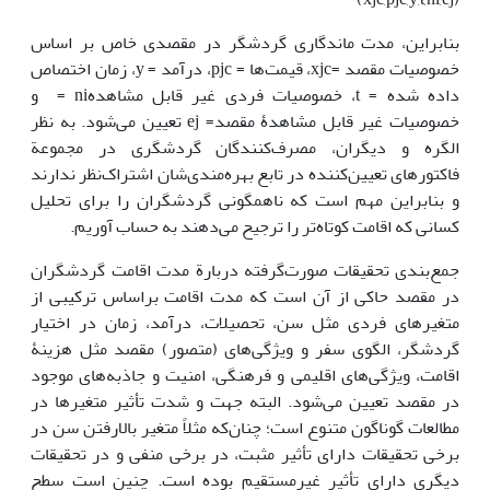
بنابراین، مدت ماندگاری گردشگر در مقصدی خاص بر اساس
خصوصیات مقصد =xjc، قیمت‌ها = pjc، درآمد = y، زمان اختصاص
داده شده = t، خصوصیات فردی غیر قابل مشاهدهni = و
خصوصیات غیر قابل مشاهدۀ مقصد= ej تعیین می‌شود. به نظر
الگره و دیگران، مصرف‌کنندگان گردشگری در مجموعة
فاکتورهای تعیین‌کننده در تابع بهره‌مندی‌شان اشتراک‌نظر ندارند
و بنابراین مهم است که ناهمگونی گردشگران را برای تحلیل
کسانی که اقامت کوتاه‌تر را ترجیح می‌دهند به حساب آوریم.
جمع‌بندی تحقیقات صورت‌گرفته دربارة مدت اقامت گردشگران
در مقصد حاکی از آن است که مدت اقامت براساس ترکیبی از
متغیرهای فردی مثل سن، تحصیلات، درآمد، زمان در اختیار
گردشگر، الگوی سفر و ویژگی‌های (متصور) مقصد مثل هزینۀ
اقامت، ویژگی‌های اقلیمی و فرهنگی، امنیت و جاذبه‌های موجود
در مقصد تعیین می‌شود. البته جهت و شدت تأثیر متغیرها در
مطالعات گوناگون متنوع است؛ چنان‌که مثلاً متغیر بالارفتن سن در
برخی تحقیقات دارای تأثیر مثبت، در برخی منفی و در تحقیقات
دیگری دارای تأثیر غیرمستقیم بوده است. چنین است سطح