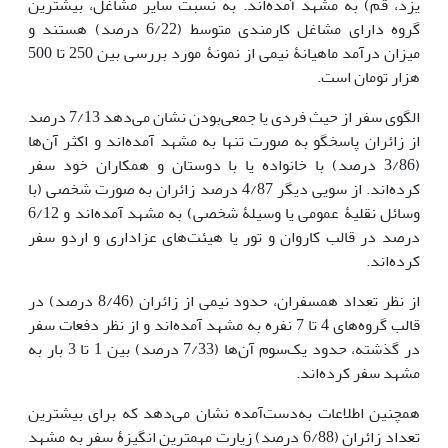
یزد، قم) به مشهد آمده‌اند. به نسبت سایر مشاغل، بیشترین
گروه دارای مشاغل کارمندی متوسط (6/22 درصد) هستند و
میزان درآمد ماهیانۀ نیمی از نمونۀ مورد بررسی بین 250 تا 500
هزار تومان است.
الگوی سفر از حیث فردی یا جمعی‌بودن نشان می‌دهد 7/13 درصد
از زائران پاسخگو به صورت تنها به مشهد آمده‌اند و اکثر آن‌ها
(3/86 درصد) با خانواده یا با دوستان و همکاران خود سفر
کرده‌اند. از سویی دیگر 4/87 درصد زائران به صورت شخصی (با
وسائل نقلیۀ عمومی یا وسیلۀ شخصی) به مشهد آمده‌اند و 6/12
درصد در قالب کاروان و تور یا هیئت‌های عزاداری و اردو سفر
کرده‌اند.
از نظر تعداد همسفران، حدود نیمی از زائران (8/46 درصد) در
قالب گروه‌های 4 تا 7 نفره به مشهد آمده‌اند و از نظر دفعات سفر
در گذشته، حدود یک‌سوم آن‌ها (7/33 درصد) بین 1 تا 3 بار به
مشهد سفر کرده‌اند.
همچنین اطلاعات به‌دست‌آمده نشان می‌دهد که برای بیشترین
تعداد زائران (6/88 درصد) زیارت مهم­ترین انگیزۀ سفر به مشهد