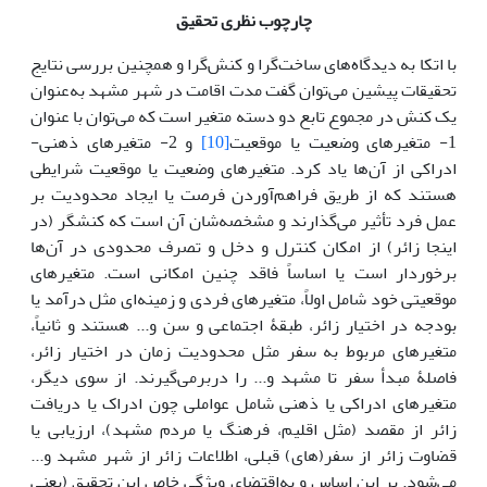
چارچوب نظری تحقیق
با اتکا به دیدگاه‌های ساخت‌گرا و کنش‌گرا و همچنین بررسی نتایج
تحقیقات پیشین می‌توان گفت مدت اقامت در شهر مشهد به‌عنوان
یک کنش در مجموع تابع دو دسته متغیر است که می‌توان با عنوان
1- متغیرهای وضعیت یا موقعیت
[10]
و 2- متغیرهای ذهنی-
ادراکی از آن‌ها یاد کرد. متغیرهای وضعیت یا موقعیت شرایطی
هستند که از طریق فراهم‌آوردن فرصت یا ایجاد محدودیت بر
عمل فرد تأثیر می‌گذارند و مشخصه‌شان آن است که کنشگر (در
اینجا زائر) از امکان کنترل و دخل و تصرف محدودی در آن‌ها
برخوردار است یا اساساً فاقد چنین امکانی است. متغیرهای
موقعیتی خود شامل اولاً، متغیرهای فردی و زمینه‌ای مثل درآمد یا
بودجه در اختیار زائر، طبقۀ اجتماعی و سن و... هستند و ثانیاً،
متغیرهای مربوط به سفر مثل محدودیت زمان در اختیار زائر،
فاصلۀ مبدأ سفر تا مشهد و... را دربرمی‌گیرند. از سوی دیگر،
متغیرهای ادراکی یا ذهنی شامل عواملی چون ادراک یا دریافت
زائر از مقصد (مثل اقلیم، فرهنگ یا مردم مشهد)، ارزیابی یا
قضاوت زائر از سفر(های) قبلی، اطلاعات زائر از شهر مشهد و...
می‌شود. بر این اساس و به‌اقتضای ویژگی خاص این تحقیق (یعنی