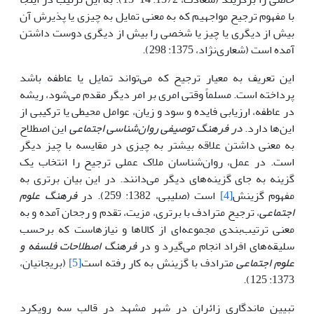
با مفهوم ترجیح مواجهیم که به معنی تمایل به چیزی یا پذیرش آن
بیش از دیگری یا چیز یا شخصی را بیش از دیگری دوست داشتن
آمده است (شعاری‌نژاد، 1375: 298).
این تعریف به معیار ترجیح که می‌تواند تمایل یا عاطفه باشد
پرداخته است. مسلماً وقتی امری بر امر دیگر مقدم می‌شود، ریشه
در عاطفه، ارزیابی فایده و سود و زیان، عوامل محیطی یا ترکیبی از
این‌ها دارد.
در فرهنگ توصیفی روان‌شناسی اجتماعی
این اصطلاح
به معنی داشتن علاقه بیشتر به چیزی در مقایسه با چیز دیگر
است. در عمل، روان‌شناسان ملاک عملی ترجیح را انتخاب یک
گزینه به جای گزینه‌های دیگر می‌دانند. در این بیان برتری به
مفهوم گزینش
[4]
است (صلیبی، 1382: 259). در
فرهنگ علوم
اجتماعی
، ترجیح مترادف با برتری، مزیت، تقدم و رجحان آمده و به
معنی ترتیب‌بندی مجموعه‌ای از کالاها و نیازهاست که برحسب
سلیقه‌های افراد انجام می‌گیرد و در
فرهنگ اصطلاحات فلسفه و
علوم اجتماعی
مترادف با گزینش به کار رفته است
[5]
(بریجانیان،
1373: 125).
تبیین ماندگاری زائران در شهر مشهد در قالب سه رویکرد