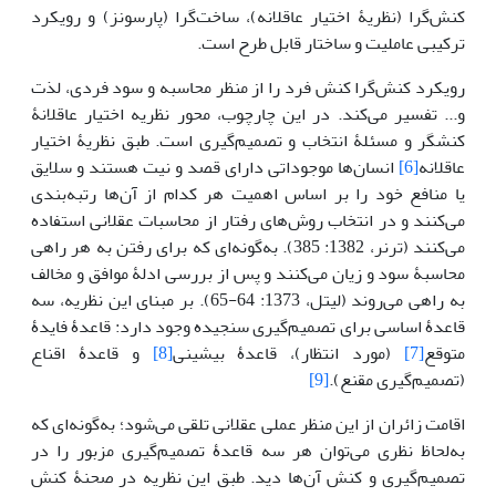
کنش‌گرا (نظریۀ اختیار عاقلانه)، ساخت‌گرا (پارسونز) و رویکرد
ترکیبی عاملیت و ساختار قابل طرح است.
رویکرد کنش‌گرا کنش فرد را از منظر محاسبه و سود فردی، لذت
و... تفسیر می‌کند. در این چارچوب، محور نظریه اختیار عاقلانۀ
کنشگر و مسئلۀ انتخاب و تصمیم‌گیری است. طبق نظریۀ اختیار
عاقلانه
[6]
انسان‌ها موجوداتی دارای قصد و نیت هستند و سلایق
یا منافع خود را بر اساس اهمیت هر کدام از آن‌ها رتبه‌بندی
می‌کنند و در انتخاب روش‌های رفتار از محاسبات عقلانی استفاده
می‌کنند (ترنر، 1382: 385). به‌گونه‌ای که برای رفتن به هر راهی
محاسبۀ سود و زیان می‌کنند و پس از بررسی ادلۀ موافق و مخالف
به راهی می‌روند (لیتل، 1373: 64-65). بر مبنای این نظریه، سه
قاعدۀ اساسی برای تصمیم‌گیری سنجیده وجود دارد: قاعدۀ فایدۀ
متوقع
[7]
(مورد انتظار)، قاعدۀ بیشینی
[8]
و قاعدۀ اقناع
(تصمیم‌گیری مقنع).
[9]
اقامت زائران از این منظر عملی عقلانی تلقی می‌شود؛ به‌گونه‌ای که
به‌لحاظ نظری می‌توان هر سه قاعدۀ تصمیم‌گیری مزبور را در
تصمیم‌گیری و کنش آن‌ها دید. طبق این نظریه در صحنۀ کنش