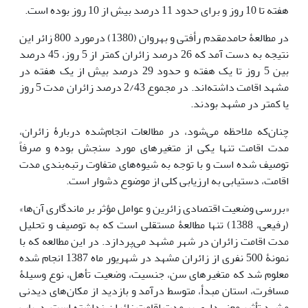
هفته تا 10 روز و برای حدود 11 درصد بیش از 10 روز بوده است.
در مطالعۀ حامدمقدم رأفتی و بهروان (1380) درمورد 800 زائر این
نتیجه به دست آمد که 26 درصد زائران کمتر از 5 روز، 45 درصد
بین 5 روز تا یک هفته و حدود 29 درصد بیش از یک هفته در
مشهد اقامت داشته‌اند. در مجموع 2/43 درصد زائران مدت 5 روز
یا کمتر در مشهد بودند.
چنان‌که ملاحظه می‌شود، در مطالعات انجام‌شده دربارۀ زائران،
مدت اقامت تنها یکی از متغیرهای مورد سنجش بوده و صرفاً
توصیف شده است و با توجه به شیوه‌های متفاوت رتبه‌بندی مدت
اقامت، دستیابی به ارزیابی کلی از موضوع دشوار است.
«بررسی وضعیت اقتصادی زائرین و عوامل مؤثر بر ماندگاری آن‌ها»
(رفیعی، 1388) تنها مطالعۀ مستقلی است که به توصیف و تحلیل
مدت اقامت زائران در شهر مشهد می‌پردازد. در این مطالعه که با
نمونۀ 500 نفری از زائران مشهد در شهریور ماه 1387 انجام شده
معلوم شد که متغیرهای سن، جنسیت، وضعیت تأهل، نوع وسیلۀ
مسافرت، استان مبدأ، متوسط درآمد و بازدید از مکان‌های دیدنی
مشهد تأثیر معنی‌داری بر مدت اقامت زائران نداشته است. درباب