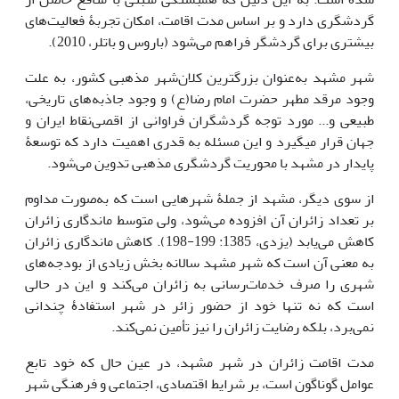
گردشگری دارد و بر اساس مدت اقامت، امکان تجربۀ فعالیت‌های
بیشتری برای گردشگر فراهم می‌شود (باروس و باتلر، 2010).
شهر مشهد به‌عنوان بزرگ­ترین کلان‌شهر مذهبی کشور، به علت
وجود مرقد مطهر حضرت امام رضا(ع) و وجود جاذبه‌های تاریخی،
طبیعی و... مورد توجه گردشگران فراوانی از اقصی‌نقاط ایران و
جهان قرار می­گیرد و این مسئله به قدری اهمیت دارد که توسعۀ
پایدار در مشهد با محوریت گردشگری مذهبی تدوین می‌شود.
از سوی دیگر، مشهد از جملۀ شهرهایی است که به‌صورت مداوم
بر تعداد زائران آن افزوده می‌شود، ولی متوسط ماندگاری زائران
کاهش می‌یابد (یزدی، 1385: 199-198). کاهش ماندگاری زائران
به معنی آن است که شهر مشهد سالانه بخش زیادی از بودجه‌های
شهری را صرف خدمات‌رسانی به زائران می‌کند و این در حالی
است که نه تنها خود از حضور زائر در شهر استفادۀ چندانی
نمی‌برد، بلکه رضایت زائران را نیز تأمین نمی‌کند.
مدت اقامت زائران در شهر مشهد، در عین حال که خود تابع
عوامل گوناگون است، بر شرایط اقتصادی، اجتماعی و فرهنگی شهر