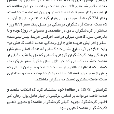
تعداد دقیق شب‌های اقامت در مقصد پرداختند.در این مطالعه که
از نظریة رفتار مصرف‌کننده لنکاستر و روزن استفاده شده است،
رفتار 724 گردشگر مورد بررسی قرار گرفت. نتایج حاکی از آن بود
که مدت اقامت گردشگران فرهنگی در فصل پیک سفر (8/7 روز)
بیشتر از گردشگران عادی در مقصدهای معمولی (5 روز) بوده و با
بالارفتن سن، کاهش میزان درآمد، افزایش هزینۀ پیش‌بینی‌شدة
سفر و افزایش هزینه‌های جاری زندگی، مدت اقامت کاهش می­
یابد. علاوه بر آن، نتایج نشان داد کسانی که هدف اصلی سفرشان
فرهنگی بود، گردشگران گروهی، کسانی که تجربۀ مثبت قبلی از
مقصد داشتند، کسانی که در طول سال مکرراً سفر می‌کردند،
کسانی که انتظارات بالاتری از مقصد داشتند و همچنین کسانی که
پیش از سفر برای تعطیلات جا ذخیره کرده بودند به نحو معناداری
مدت اقامت بیشتری نسبت به دیگران داشتند.
کرامپتون (1979) در مطالعۀ خود پیشنهاد کرد که انتخاب مقصد و
مدت اقامت می‌تواند بر اساس ترکیبی از چهار عامل پول، زمان (در
اختیار گردشگر)، تجربه (قبلی گردشگر از مقصد) و تصویر ذهنی
(گردشگر از مقصد) تعیین شود.