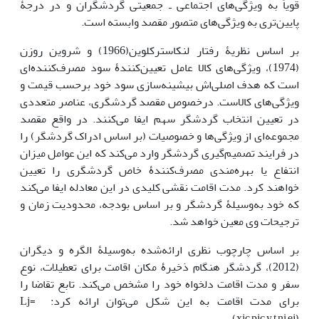
قویاً به ویژگی‌های اجتماعی ـ جمعیتی گردشگران و در درجۀ
پایین‌تری به ویژگی‌های متصور مقصد وابسته است.
بر اساس نظریۀ رفتار لنکاسترکلوین(1966) و شروین روزن
(1974)، ویژگی‌های کالا عامل تعیین‌کنندۀ سود مصرف‌کننده‌ای
است که هدف اصلی‌اش بیشینه‌سازی سود خود برحسب قیمت و
ویژگی‌های کالاست. درخصوص مقصد گردشگری، عناصر متعددی
در تعیین انتخاب گردشگر سهم ایفا می‌کنند. در واقع مقصد
مجموعه‌ای از ویژگی‌ها و خصوصیات (بر اساس ادراک گردشگر) را
در فرایند تصمیم‌گیری گردشگر وارد می‌کند که این عوامل میزان
انتفاع یا بهره‌مندی مصرف‌کنندۀ خاص گردشگری را تعیین
خواهند کرد. مدت اقامت نقشی کلیدی در این معادله ایفا می‌کند
که خود به‌وسیلۀ گردشگر و بر اساس بودجه، محدودیت زمان و
ترجیحات وی معین خواهد شد.
بر اساس چارچوب نظری ارائه‌شده به‌وسیلۀ الگره و دیگران
(2012)، گردشگر هنگام ذخیرۀ مکان اقامت برای تعطیلات، نوع
سفر و مدت اقامت دلخواه خود را مشخص می‌کند. تابع تقاضا را
برای مدت اقامت به این شکل می‌توان ارائه کرد: Lj=
(xjc,pjc,y,t,ni,ej)