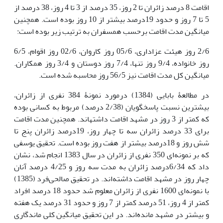
اقامت 8 درصد زائران تا 2 روز، 35 درصد از 3 تا 4 روز، 38 درصد از
5 تا 7 روز و حدود 19درصد بیشتر از 10 روز بوده است. همچنین
میانگین مدت اقامت برحسب همسفران به ترتیب زیر بوده است:
2/6 روز هیئت عزاداری، 05/6 روز کاروان، 02/6 روز اقوام، 6/5
روز خانواده، 9/4 روز تنها، 7/4 روز دوستان و 3/4 روز همکاران.
میانگین کل مدت اقامت نیز 56/5 روز محاسبه شده است.
در مطالعۀ بابایی (1384) درمورد نمونۀ 384 نفری از زائران،
بیشترین نسبت پاسخگویان (2/38 درصد) مربوط به کسانی بوده
که کمتر از 3 روز در مشهد اقامت داشته­اند. همچنین مدت اقامت
برای 33 درصد زائران سه تا چهار روز، 19درصد زائران پنج تا
شش روز و 18درصد بیشتر از هفت روز بوده است. تحقیق یوسفی
که بر نمونه‌ای 350 نفری از زائران در سال 1383 انجام شد، نشان
داد که 6/34درصد زائران به مدت سه روز و 4/25 درصد آنان
چهار روز در مشهد اقامت داشته‌اند. در تحقیق صالحی‌فرد (1385)
با نمونه‌ای 1600 نفری از زائران معلوم شد حدود 18 درصد افراد
کمتر از 4 روز، 51 درصد کمتر از 7 روز و حدود 31 درصد یک هفته
و بیشتر در مشهد مانده‌اند. در این تحقیق میانگین کلی ماندگاری