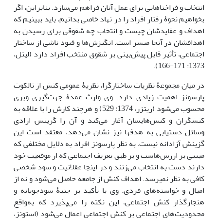
انتخاب و فراخناهایی برای عمل آنان فراهم می‌سازد. بنابراین، اگر
بخواهیم نحوۀ رفتار افراد را در نهاد خاصی بدانیم، باید ببینیم که
اهداف و عقایدشان چیست و انتخاب چه شقوقی برای رسیدن به
اهدافشان در آنجا میسر است. انگیزش‌ها و قیود ناشی از ساختار
اجتماعی، تأثیر قابل پیش‌بینی بر شقوق منتخب افراد دارد (لیتل،
1373: 171-166).
در میان مجموعۀ نظریات ساختارگرا، نظریۀ عمومی کنش از تالکوت
پارسونز اهمیت زیادی دارد. وی وارث عمدۀ جهت‌گیری وبری
محسوب می‌شود (ریتزر، 1374: 529) و هرچند کارش را با علاقه به
کنشگران و کنش‌هایشان آغاز می‌کند و آن را گزینش ارادی
وسائل دستیابی به هدف­ها نیز نشان می‌دهد، معتقد است این
گزینش آزادانه نیست. به نظر پارسونز افراد به دلایل مختلفی که
مبتنی بر ارزش‌هاست و بر طبق تعریف اجتماعی که از موقعیت خود
دارند دست به انتخاب می‌زنند و در اینجا عقلانیت و سود شخصی
کافی به نظر نمی­رسد. اهداف کنش از جامعه حاصل می‌شود و نه از
امیال و خواسته‌های فردی. وی با تأکید بر جنبۀ سودجویانه و
هنجارگذار کنش اجتماعی، این نکته را می‌پذیرد که به‌واقع
محدودیت‌های اجتماعی بر کنش اجتماعی اعمال می‌شود (استونز،