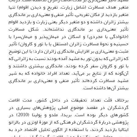
متغیر هدف مسافرت (شامل زیارت، تفریح و دیدن اقوام) تنها
متغیر بازدید از مکان تفریحی، تأثیر منفی و معنی‌داری بر ماندگاری
بیشتر زائران داشته و دو متغیر دیگر یعنی زیارت و بازدید اقوام
تأثیر معنی‌داری بر ماندگاری نداشته‌اند. شکل مسافرت
(خانوادگی یا مجردی) و اسکان در مهمان‌پذیر و مهمان‌سرا یا
حسینیه و نحوۀ مسافرت زائران (مستقل یا با تور و کاروان) تأثیر
مثبت و معنی‌داری بر افزایش ماندگاری زائران دارد؛ با این توضیح
که زائرانی که بدون تور به مشهد آمده بودند نسبت به زائرانی که
با تور و کاروان سفر کرده بودند، ماندگاری بیشتری داشتند و
آن‌گونه که از نتایج بر می‌آید، تعداد افراد خانواده که به شهر
مشهد مسافرت کرده‌اند تأثیر منفی و معنی‌داری بر ماندگاری
بیشتر آن‌ها داشته است.
برخلاف قلّت تعداد تحقیقات در داخل کشور، مدت اقامت
گردشگران در مقصد موضوع اصلی پژوهش‌های بسیاری در
کشورهای دیگر بوده است. بریدا، ملدو و پولینا (2010) در
پژوهشی دربارة گردشگران فرهنگی که از موزۀ اوتزی در بالزانو
ایتالیا بازدید کردند، با استفاده از الگوی تحلیل اقتصاد خرد به
بررسی عوامل تعیین‌کنندۀ مدت اقامت گردشگران بر اساس