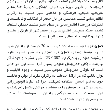
حالی است که نهاد‌هایی همانند صداوسیمای استان خراسان رضوی
می‌توانند از طریق تهیۀ برنامه­های گوناگون دربارة جاذبه‌های
تفریحی، طبیعی، فرهنگی و مذهبی شهر مشهد به زائران
اطلاع‌رسانی کنند. همچنین در حال حاضر از امکانات و قابلیت‌های
اینترنت درزمینۀ اطلاع‌رسانی در سطح شهر مشهد چندان استفاد
نشده است. همچنین اطلاع‌رسانی در سطح شهر از طریق راهنمای
زائران و تابلوهای تبلیغاتی بسیار ناچیز است.
حمل‌ونقل:
با توجه به اینکه قریب به 70 درصد از زائران شهر
مشهد توسط وسائل حمل‌ونقل عمومی به شهر مشهد وارد
می‌شوند (مؤمنی و دیگران، 1387: 23)، شهر مشهد و حومۀ آن
نیازمند ناوگان حمل‌ونقل عمومی بسیار کارا است. این در حالی
است که ناوگان حمل‌ونقل عمومی شهر مشهد با وجود قابلیت و
توان بالایی که در ارائۀ خدمات به زائران دارد از توان و قابلیت
خود به نحو احسن استفاده نمی‌کند، چرا که خطوط اتوبوس‌رانی
موجود در شهر، حرم مطهر را به فضاهای فراغتی متصل نمی‌کنند و
این وضعیت سبب سردرگمی زائران و سوءاستفادۀ بخش
غیررسمی از زائران شده است.
در مجموع و با توجه به تحلیل فوق که برگرفته از نظر مدیران و