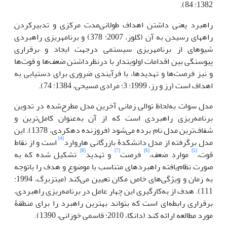
1382: 84).
راهبرد یعنی داشتن اهداف طولانی‌مدت مرکزی و تدبیر‌کردن
راه­های رسیدن به آن (کلوز، 2007: 378) و برنامه­ریزی راهبردی
شیوه­ای از برنامه­ریزی سیستمی درجهت ایجاد و برقراری
پیوستگی بین اقدامات اولویت­دار با درنظرداشتن ضعف‌ها و قوت‌ها
و نیز فرصت‌ها و تهدیدها، با فرآیندی ضروری برای دستیابی به
اهداف است (رز و رز، 1999: 3؛ مرادی مسیحی، 1384: 74).
مدل سوات به‌لحاظ توالی زمانی آخرین مدل مطرح‌شده در تدوین
برنامه‌ریزی راهبردی است که از آن به‌عنوان کامل‌ترین و
شفاف‌ترین مدل نام برده می‌شود (فروزنده دهکردی، 1378). این
[4]
مدل برگرفته از مدل دانشکدۀ بازرگانی هاروارد
است و از نقاط
[8]
[7]
[6]
[5]
قوت،
موارد ضعف،
‌فرصت
و تهدید
تشکیل شده که به
صورت نظام‌یافته راهبردهای متناسب با موضوع و هدف را باتوجه
به زمان و ویژگی‌های خاص مکان تعیین می‌کند (میتزبرگ، 1994:
111). هدف از به‌کارگیری این چهار عامل در برنامه‌ریزی راهبردی،
برقراری رابطه‌ای است که بتواند بهترین راهبرد را برای منطقۀ
مورد مطالعه ارائه کند (دانکا، 2010؛ قاسمی خوزانی، 1390).