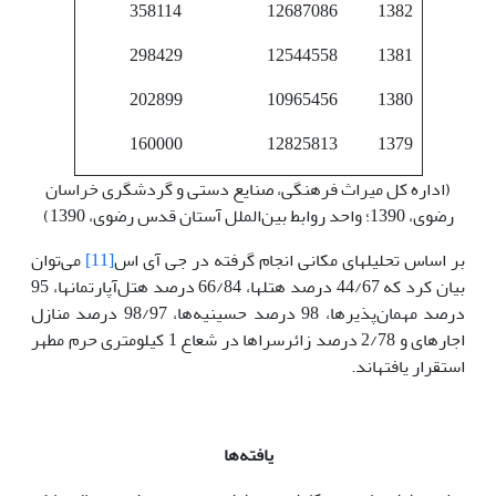
358114
12687086
1382
298429
12544558
1381
202899
10965456
1380
160000
12825813
1379
(اداره کل میراث فرهنگی، صنایع دستی و گردشگری خراسان
رضوی، 1390؛ واحد روابط بین‌الملل آستان قدس رضوی، 1390)
بر اساس تحلیل­های مکانی انجام گرفته در جی آی اس
[11]
می‌توان
بیان کرد که 44/67 درصد هتل­ها، 66/84 درصد هتل‌آپارتمان­ها، 95
درصد مهمان‌پذیرها، 98 درصد حسینیه‌ها، 98/97 درصد منازل
اجاره­ای و 2/78 درصد زائرسراها در شعاع 1 کیلومتری حرم مطهر
استقرار یافته­اند.
یافته‌ها