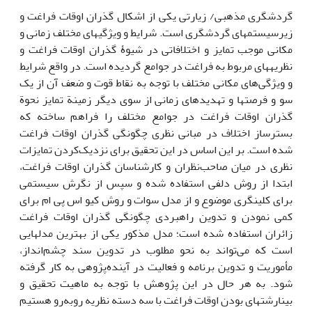
گردشگری مذهبی/ زیارتی یکی از اشکال گذران اوقات فراغت و
زیرسیستم­های گردشگری است. شرایط و ویژگی­های مختلف زمانی و
مکانی موجب تمایز و اختلافاتی در شیوۀ گذران اوقات فراغت و
نظریه­های مربوط به فراغت در جوامع گردیده است. در واقع شرایط
و ویژگی‌های مکانی مختلف با توجه به نقاط قوت و ضعف آن از یک
سو و فرصت­ها و تهدیدهای زمانی از سوی دیگر زمینة تمایز نحوة
گذران اوقات فراغت در جوامع مختلف را فراهم ساخته که
بسترساز اختلاف در مبانی نظری چگونگی گذران اوقات فراغت
شده است. بر این اساس در این تحقیق برای نزدیک‌کردن تمایزات
نظری در میان صاحب‌نظران و کارشناسان گذران اوقات فراغت،
ابتدا از روش دلفی استفاده شده و سپس از نگرش سیستمی
برای کلی­نگری موضوع و از مدل­ سوات و روش کیو اس پی ام برای
کمی نمودن و تدوین راهبردی چگونگی گذران اوقات فراغت
زائران استفاده شده است؛ مدل­ مذکور یکی از بهترین مدل­هایی
است که می‌تواند به نحو مطلوب در تدوین سند چشم‌انداز،
مأموریت و تدوین برنامه و فعالیت در آینده‌پژوهی به کار گرفته
شود. به هر حال در این پژوهش با توجه به ماهیت تحقیق و
بینارشته­ای بودن اوقات فراغت با سه دسته نظریه روبه‌رو هستیم