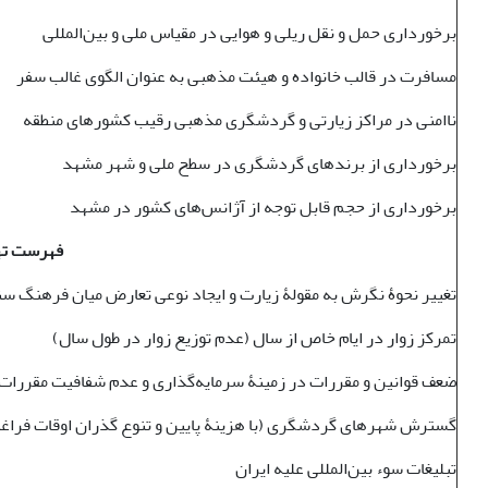
برخورداری حمل و نقل ریلی و هوایی در مقیاس ملی و بین‌المللی
مسافرت در قالب خانواده و هیئت مذهبی به عنوان الگوی غالب سفر
ناامنی در مراکز زیارتی و گردشگری مذهبی رقیب کشورهای منطقه
برخورداری از برندهای گردشگری در سطح ملی و شهر مشهد
برخورداری از حجم قابل توجه از آژانس‌های کشور در مشهد
فهرست ته
تغییر نحوۀ نگرش به مقولۀ زیارت و ایجاد نوعی تعارض میان فرهنگ 
تمرکز زوار در ایام خاص از سال (عدم توزیع زوار در طول سال)
ضعف قوانین و مقررات در زمینۀ سرمایه‌گذاری و عدم شفافیت مقررات 
گسترش شهرهای گردشگری (با هزینۀ پایین و تنوع گذران اوقات فراغت)
تبلیغات سوء بین‌المللی علیه ایران