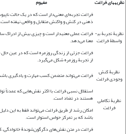
نظریه­های فراغت
مفهوم
فراغت تجربه‌ای معنی‌دار است که در یک حالت ناپیو
ذهنی در کنش و واکنش متقابل و واقعی نهفته است.
نظریۀ تجربۀ بی­
فراغت عملی معنی­دار است و چیزی بیش از ادراک سا
واسطۀ فراغت
معنا می‌دهد.
فراغت جزئی از زندگی روزمره است که در عین حال ف
از تجربۀ روزمره شکل می‌گیرد.
نظریۀ کنش
فراغت می‌تواند متضمن کسب مهارت و یادگیری باشد
وجودی فراغت
استقلال نسبی فراغت با اکثر نقش‌هایی که عمدتاً تول
هستند در تضاد است.
نظریۀ تکاملی
فراغت
امکان رشد از طریق فراغت می‌تواند فقط به این دلیل
باشد که بر تمرکز حواس استوار است.
فراغت در متن نقش‌های دگرگون‌شوندۀ خانوادگی، ک