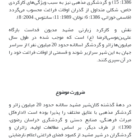
1386: 15) و گردشگری مذهبی نیز به سبب ویژگی‌های کارکردی
خاص، شکلی متداول از گذران اوقات فراغت محسوب می‌گردد
(قاسمی خوزانی، 1386: 6؛ نولان، 1989: 11؛ سانتوس، 2004: 8).
نقش و کارکرد زیارتی مشهد مدیون قداست بارگاه
علی‌بن‌موسی‌الرضا (ع) است که موجب شده در طول سال
میلیون‌ها زائر و گردشگر (سالانه حدود 20 میلیون نفر) از سراسر
جهان به این شهر سرازیر شوند و قسمتی از اوقات فراغت خود را
در آن سپری کنند.
ضرورت موضوع
در دهۀ گذشته کلان‌شهر مشهد سالانه حدود 20 میلیون زائر و
گردشگر مذهبی با علایق مختلف را پذیرا بوده است (اداره‌کل
میراث فرهنگی، صنایع دستی و گردشگری خراسان رضوی،
1390)؛ از طرف دیگر، بر اساس مطالعات اولیه، زائران و
گردشگران در شهر مشهد از کمبود فضای فراغتی اعلام نارضایتی