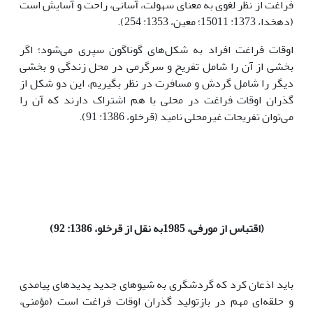
فراغت از نظر لغوی به معنای سهولت، آسانی، راحت و آسایش است
(دهخدا، 1373: 15011؛ معین، 1353: 254).
اوقات فراغت افراد به شکل‌های گوناگون سپری می‌شود؛ اگر
بخشی از آن را شامل تفریح و سرگرمی در محل زندگی و بخشی
دیگر را شامل گردش و مسافرت در نظر بگیریم، این دو شکل از
گذران اوقات فراغت در محلی با هم اشتراک دارند که آن را
می‌توان تفریحات غیرمحلی نامید (قرخلو، 1386: 91).
(اقتباس از مورفی، 1985به نقل از قرخلو، 1386: 92)
باید اذعان کرد که گردشگری به‌ شیوه­ای جدید پدیده­ای پیامدی
و حلقه‌ای مهم در باز‌تولید گذران اوقات فراغت است (مؤمنی،