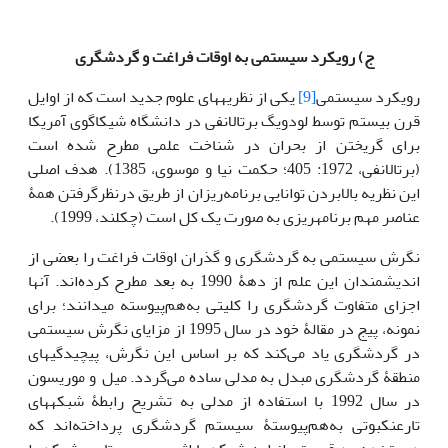
ج) رویکرد سیستمی به اوقات فراغت و گردشگری
رویکرد سیستمی
[9]
یکی از نظریه­های علوم جدید است که از اوایل
قرن بیستم توسط لودویگ برتالانفی در دانشگاه شیکاگوی آمریکا
برای گریختن از بحران در شناخت علمی مطرح شده است
(برتالانفی، 1972: 405؛ حکمت نیا و موسوی، 1385). هدف اصلی
این نظریه بالابردن توانایی برنامه‌ریزان از طریق درنظرگرفتن همۀ
عناصر مهم برنامه­ریزی به صورت یک کل است (چکلند، 1999).
نگرش سیستمی به گردشگری و گذران اوقات فراغت را بعضی از
اندیشمندان این علم از دهۀ 1990 به بعد مطرح کرده‌اند. آن­ها
اجزای متفاوت گردشگری را کلیتی به‌هم‌پیوسته می­دانند؛ برای
نمونه، پیج در مقالۀ خود در سال 1995 از مزایای نگرش سیستمی
در گردشگری یاد می‌کند که بر اساس این نگرش، پیچیدگی­های
منطقۀ گردشگری مبدل به مدلی ساده می‌گردد. میل
و موریسون
در سال 1992 با استفاده از مدلی به تشریح رابطۀ شبکه­های
تارعنکبوتی به‌هم‌پیوستۀ سیستم گردشگری پرداخته‌اند که