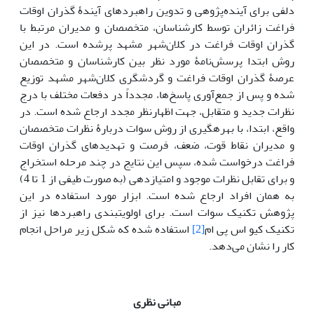
دلفی برای آینده‌پژوهی و تدوین راهبردهای آیندۀ گذران اوقات
فراغت زائران توسط کارشناسان، متخصصان و مدیران مرتبط با
گذران اوقات فراغت در کلان‌شهر مشهد پرشده است. در این
روش ابتدا پرسش‌نامۀ مورد نظر بین کارشناسان و متخصصان
عرصۀ گذران اوقات فراغت و گردشگری کلان‌شهر مشهد توزیع
شده و پس از جمع‌آوری پاسخ‌ها، مجدداً در دفعات مختلف با درج
نظرات جدید و متقابل، جهت اظهارنظر مجدد ارجاع شده است. در
واقع، ابتدا، با بهره­گیری از روش سوات دربارۀ نظرات متخصصان
و مدیران نقاط قوت، ضعف، فرصت و تهدیدهای گذران اوقات
فراغت درخواست شده، سپس این نتایج در چند مرحله استخراج
و برای تقابل نظرات موجود و امتیاز‌دهی (به صورت طیفی از 1 تا 4)
به همان افراد ارجاع شده است. ابزار مورد استفاده در این
پژوهش تکنیک سوات است. برای اولویت­بندی راهبردها نیز از
تکنیک کیو اس پی ام
[2]
استفاده شده که شکل زیر مراحل انجام
کار را نشان می‌دهد.
مبانی نظری