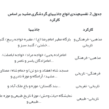
جدول 2. تقسیم‌بندی انواع جاذبه­های گردشگری مشهد بر اساس
کارکرد
کارکرد
جاذبه­ها
مذهبی- فرهنگی و
بارگاه مطهر امام رضا (ع) / مقبره خواجه ربیع/ گن
تاریخی
خشتی / گنبد سبز و...
امامزاده یحیی/ خواجه مراد/ خواجه اباصلت/
مذهبی- فرهنگی
امامزادگان یاسر و ناصر و...
مسجد شاه (هفتاد و دو تن) و حمام شاه/ مصلای
فرهنگی- تاریخی
مشهد/ آرامگاه و موزۀ نادری و...
تاریخی- تفریحی
بند گلستان/ موزه و باغ ملک آباد و...
نمایشگاه حیات وحش/ موزۀ تاریخ طبیعی و موزه عل
تاریخی- طبیعی
طبیعی و...