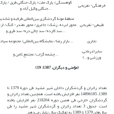
کوهسنگی/ پارک ملت/ پارک جنگلی طرق / پارک
فرهنگی- تفریحی
جنگلی وکیل آباد و...
منطقۀ مونۀ گردشگری بین‌المللی طرقبه و شاندیز
طبیعی- تفریحی
محور ابرده – زشک/ جاغرق/ محور نغندر- کنگ/ از
سد کارده/ سد چالی دره/ سد طرق و...
تجاری
بازار رضا/ نمایشگاه بین‌المللی/ مجموعه سپاد و ...
سایر(درمانی،
چشمه گراب/ مجتمع ثامن و...
ورزشی و...)
(مؤمنی و دیگران، 1387: 19)
تعداد زائران و گردشگران داخلی شهر مشهد طی دورة 1379 تا
1389، 14896185 نفر افزایش یافته است، همچنین تعداد زائران و
گردشگران خارجی طی همین دوره 218204 نفر افزایش یافته
است. جدول 3 تعداد زائران و گردشگران شهر مشهد را طی
سال‌های 1379 تا 1389 به تفکیک سال نشان می‌دهد.