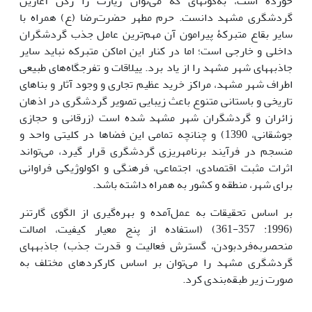
خورده است، به‌گونه­ای که می‌توان زیارت را رکن آغازین
گردشگری مشهد دانست. حرم مطهر حضرت‌رضا (ع) همراه با
سایر بقاع متبرکۀ پیرامون آن مهم‌ترین عامل جذب گردشگران
داخلی و خارجی است؛ اما در کنار این اماکن متبرکه نباید سایر
جاذبه­های شهر مشهد را از یاد برد. ییلاقات و تفرجگاه‌های طبیعی
اطراف شهر مشهد، مراکز خرید عظیم تجاری و وجود آثار و بناهای
تاریخی و باستانی متنوع باعث زیبایی تصویر گردشگری در اذهان
زائران و گردشگران شهر مشهد شده است (زرقانی و حجازی
جوشقانی، 1390) و چنانچه تمامی این فضاها در کلیتی واحد و
منسجم در فرآیند برنامه­ریزی گردشگری قرار گیرد، می‌تواند
اثرات مثبت اقتصادی، اجتماعی، فرهنگی و اکولوژیکی فراوانی
برای شهر، منطقه و کشور به همراه داشته باشد.
بر اساس تحقیقات به عمل‌آمده و بهره‌گیری از الگوی گارتنر
(1996: 357-361) (استفاده از پنج معیار کیفیت، اصالت
منحصربه‌فردبودن، گسترش فعالیت و قدرت جذب) جاذبه­های
گردشگری مشهد را می‌توان بر اساس کارکردهای مختلف به
صورت زیر طبقه‌بندی کرد.