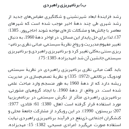
ب) برنامه­ریزی راهبردی
رشد فزایندۀ ابعاد شهرنشینی و شکل­گیری مقیاس‌های جدید از
رشد شهری طی چند دهۀ اخیر موجب شده است که شهرهای
معاصر با چالش‌ها و مشکلات تازه‌ای مواجه شوند (حاجی‌پور، 1385:
37)، لذا برای حل پایدار این مسائل، در اواخر دهۀ 1960، به دنبال
تغییر مفهوم مدیریت و رواج نظریۀ سیستمی، مبانی نظری برنامه­
ریزی سنتی به‌کلی تغییر کرد و برنامه­ریزی راهبردی و برنامه­ریزی
سیستمی جانشین آن شد (مهدیزاده، 1385: 75).
باید گفت مبانی نظری برنامه­ریزی راهبردی در نظریة سیستمی
لودویگ برتالانفی (1972: 335) و نظریۀ تصمیم‌سازی در مدیریت
ریشه دارد که از دهۀ 1960 به طور منسجم وارد مباحث علمی
شده است. در واقع، از دهۀ 1960، با ایجاد گروه­های مشورتی،
برنامه­ریزی راهبردی متأثر از نگرش سیستمی در برنامه‌ریزی­ها
مورد استفاده قرار گرفته است (هال، 1380: 61؛ فلادی، 1977:
207؛ بریستون، 1990). در این رویکرد از مشارکت جامعۀ محلی و
کنشگران اجتماعی ذی‌نفع در فرآیند برنامه­ریزی راهبردی نهایت
استفاده صورت می‌گیرد (مرادی مسیحی، 1382: 15؛ مهدیزاده،