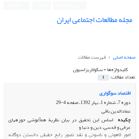
ورود به سامانه
ثبت نام
English
مجله مطالعات اجتماعی ایران
صفحه اصلی
فهرست مقالات
کلیدواژه‌ها =
سکولاریزاسیون
تعداد مقالات:
1
اقتصاد سوگواری
دوره 7، شماره 1، بهار 1392، صفحه
4-29
عمادالدین باقی
چکیده
اساس این تحقیق در بیان نظریة همآغوشی حوزههای
عرفی و قدسی، دین و دنیا و
امور لاهوتی و ناسوتی و نقد تصور رایج حقیقی دانستن دوگانه