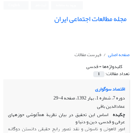
ورود به سامانه
ثبت نام
English
مجله مطالعات اجتماعی ایران
صفحه اصلی
فهرست مقالات
کلیدواژه‌ها =
قدسی
تعداد مقالات:
1
اقتصاد سوگواری
دوره 7، شماره 1، بهار 1392، صفحه
4-29
عمادالدین باقی
چکیده
اساس این تحقیق در بیان نظریة همآغوشی حوزههای
عرفی و قدسی، دین و دنیا و
امور لاهوتی و ناسوتی و نقد تصور رایج حقیقی دانستن دوگانه