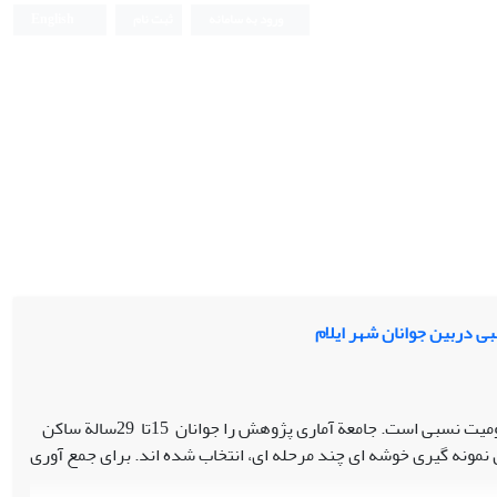
ورود به سامانه
ثبت نام
English
ی دربین جوانان شهر ایلام
ست. جامعة آماری پژوهش را جوانان 15تا 29سالة ساکن
ماری، با استفاده از روش نمونه گیری خوشه ای چند مرحله ای، انتخاب شده اند. برای جمع آوری