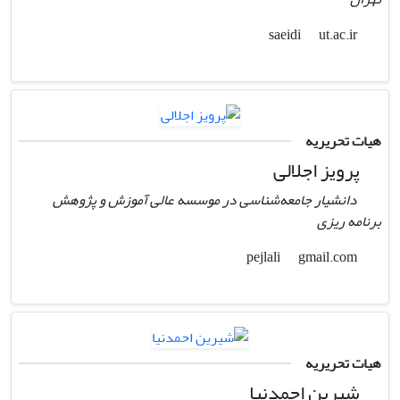
ut.ac.ir
saeidi
هیات تحریریه
پرویز اجلالی
دانشیار جامعه‌شناسی در موسسه عالی آموزش و پژوهش
برنامه ریزی
gmail.com
pejlali
هیات تحریریه
شیرین احمدنیا