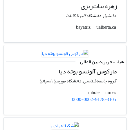
زهره بیات‌ریزی
دانشیار دانشگاه آلبرتا کانادا
ualberta.ca
bayatriz
هیات تحریریه بین المللی
مارکوس آلونسو بوته دیا
گروه جامعه‌شناسی، دانشگاه مورسیا، اسپانیا
um.es
mbote
0000-0002-9178-3105