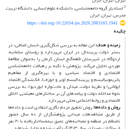
تهران، تهران، ایران
3
استادیار گروه جامعه‌شناسی، دانشکده علوم انسانی، دانشگاه تربیت
مدرس، تهران، ایران
https://doi.org/10.22034/jss.2026.2083165.1941
چکیده
زمینه و هدف:
این مقاله به بررسی شکل‌گیری «انسان اضافی» در
بستر دولت پریبندال در ایران می‌پردازد و روستای سلمانیه
–
اردوگاه در شهرستان قلعه‌گنج استان کرمان را به‌عنوان مطالعة
موردی تحلیل می‌کند. پژوهش با تکیه بر رهیافت جامعه‌شناسی
اقتصادی و اقتصاد سیاسی، و با بهره‌گیری از مفاهیم
پاتریمونیالیسم و پریبندالیسم (وبر و جوزف)، فک‌شدگی اقتصاد
(پولانی) و نظریة دولت، میدان و عادت‌واره (بوردیو)، به بررسی
نحوة مداخله دولت و پیامدهای آن بر ساختارهای معیشتی، اخلاق
اقتصادی و روابط اجتماعی محلی می‌پردازد.
روش و داده
ها
:
روش تحقیق مردم نگاری انتقادی است و داده‌ها
از طریق مشاهدهات میدانی پژوهشگران از ده سال حضور
نامنظم در منطقه و مصاحبه‌های عمیق نیمه‌ساختاریافته با
۲۰
نفر
از ساکنان روستا در سال
۱۴۰۳
گردآوری شده و تحلیل شده‌اند.