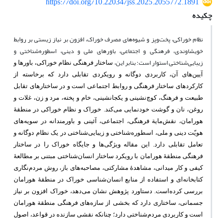
https://doi.org/10.22034/jss.2025.2055772.1891
چکیده
نظام خوراکی، پخت‌وپز و شیوه‌های مصرف خوراک، افزون بر نیاز زیستی بر روابط
خویشاوندی، فرهنگی و اجتماعی، باورهای ملی و دینی، اسطوره‌شناختی و
زیبایی‌شناختی استوار است؛ بنابر این،
ساختار فرهنگی نظام خوراکی، باورها و
آیین‌های آن، کاربردی دوگانه و رویکردی تقابلی دارد که برخاسته از
کارکردهای ساختار فرهنگی و روابط اجتماعی است و در ساختارهای تقابل
طبیعت و فرهنگ، کوچ‌نشینی و یکجانشینی، خام و پخته، مرد و زن، غلات و
روغن، نان و گوشت خودنمایی می‌کند. خوراک و نظام ‌خوراکی در منطقۀ
هورامان، نقش‌مایة فرهنگی، اجتماعی، آئینی و باورمندانه در سویه‌های
هویّت دینی و ملی، اسطوره‌شناختی و زیبایی‌شناختی در یک نظام دوگانه و
تعامل تقابلی دارد. این مقاله ویژگی‌ها و جایگاه خوراک را در ساختار
فرهنگی منطقۀ هورامان با رویکرد ساختار انسان‌شناختی مبتنی بر مطالعۀ
کیفی و کار میدانی، مشاهدۀ مشارکتی، مصاحبه‌های باز، روش‌ مردم‌نگاری
کتابخانه‌ای و استفاده از منابع انسان‌شناسی خوراک در منطقۀ هورامان
بررسی کرده‌است. دستاورد پژوهش نشان می‌دهد، خوراک افزون بر نیاز
جسمانی، ساختاری دارد که بخشی از سازه‌های فرهنگی منطقة هورامان
است و کاربردی مردم‌شناختی دارد؛ چنانکه نقشی سازنده در قواعد، اصول