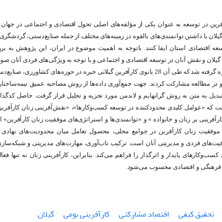
رین در توسعه به عنوان یکی از مؤلفه‌های اصلی تحول اقتصادی و اجتماعی در جهان
یلان با داشتن توانمندی‌های بالقوه در زمینه‌های مختلف از جمله صنایع
دستی، گردشگری و
عه اقتصادی استان ایفا کنند
باتوجه به اهمیت موضوع در ایران، این پژوهش به ب
.
گیلان و نقش آنان در توسعه اقتصادی و اجتماعی و با توجه به ویژگی‌های فردی آنان صو
تحقیق کیفی بهره گرفته شد که طی آن 28 بانوی کارآفرین گیلانی خبره در حوزه‌های کشاو
 در مطالعه مشارکت کردند. جهت جمع‌آوری داده‌ها از روش مصاحبه عمیق نیمه‌ساختارم
 که «عوامل کلیدی محدودکننده در توسعه کسب‌وکارها»، «نقش‌آفرینی زنان کارآفرین
رآفرینی بر زنان و خانواده » و «توانمندی‌ها و
استراتژی‌های موفقیت زنان کارآفرین» از 
موفقیت زنان کارآفرین در جوامع محلی، محصول تعامل میان محدودیت‌های نهادی و
ت‌های فردی و مدیریتی آنان است. ترکیب تاب‌آوری، مهارت‌های مدیریتی و شبکه‌سازی 
 کسب‌وکارهای پایدار و اثرگذار را فراهم می‌کند. بنابراین، کارآفرینی زنان نه تنها ف
 فرهنگی و اقتصادی محسوب می‌شود
.
تحقیق کیفی
اقتصاد مشارکتی
کارآفرینی بومی
گیلان