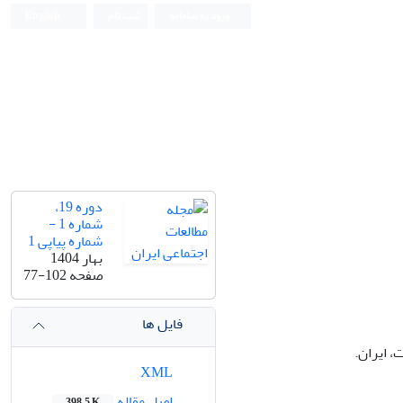
ورود به سامانه
ثبت نام
English
دوره 19،
شماره 1 -
شماره پیاپی 1
بهار 1404
صفحه
77-102
فایل ها
 ایران.
XML
اصل مقاله
398.5 K