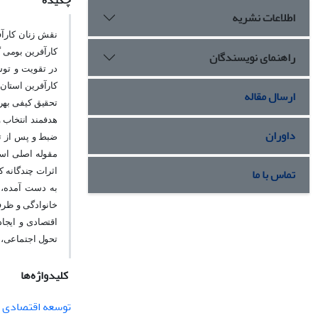
چکیده
اطلاعات نشریه
نقش زنان کارآف
کارآفرین بومی گ
راهنمای نویسندگان
در تقویت و توس
کارآفرین استان 
ارسال مقاله
هدفمند انتخاب و
داوران
مقوله اصلی است
تماس با ما
اثرات چندگانه کا
به دست آمده، 
خانوادگی و ظرفی
اقتصادی و ایجاد
تحول اجتماعی،
کلیدواژه‌ها
توسعه اقتصادی