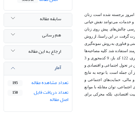
 امروز برجسته شده است. زنان
سابقه مقاله
 خدمات، می‌توانند نقش حیاتی
ررسی چالش‌های پیش روی زنان
هم رسانی
رت گرفت. در این راستا، از روش
رزی، صنایع‌دستی و فناوری به روش نمونه‌گیری
ارجاع به این مقاله
ند استفاده شد. کلیه مصاحبه‌ها
ضبط و پس از تبدیل به متن به روش گرانهایم و لاندمن مورد تجزیه و تحلیل قرار گرفت. حاصل کدگذاری، 122 کد باز، 9 کدمحوری و 3
آمار
 در تحول اجتماعی و اقتصادی و
آن جمله است. با توجه به نتایج
 مالی، حمایت‌های اجتماعی و
تعداد مشاهده مقاله
195
اجتماعی، توان مقابله با موانع
تعداد دریافت فایل
150
عالیت اقتصادی، بلکه محرکی برای
اصل مقاله