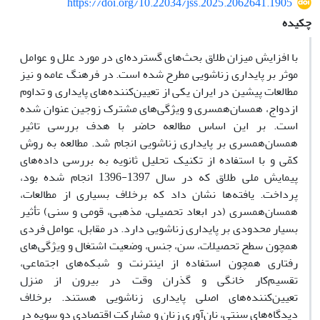
https://doi.org/10.22034/jss.2025.2062641.1905
چکیده
با افزایش میزان طلاق بحث‌های گسترده‌ای در مورد علل و عوامل
موثر بر پایداری زناشویی مطرح شده است. در فرهنگ عامه و نیز
مطالعات پیشین در ایران یکی از تعیین‌کننده‌های پایداری و تداوم
ازدواج، همسان‌همسری و ویژگی‌های مشترک زوجین عنوان شده
است. بر این اساس مطالعه حاضر با هدف بررسی تاثیر
همسان‌همسری بر پایداری زناشویی انجام شد. مطالعه به روش
کمّی و با استفاده از تکنیک تحلیل ثانویه به بررسی داده‌های
پیمایش ملی طلاق که در سال 1397-1396 انجام شده بود،
پرداخت. یافته‌ها نشان داد که برخلاف بسیاری از مطالعات،
همسان‌همسری (در ابعاد تحصیلی، مذهبی، قومی و سنی) تأثیر
بسیار محدودی بر پایداری زناشویی دارد. در مقابل، عوامل فردی
همچون سطح تحصیلات، سن، جنس، وضعیت اشتغال و ویژگی‌های
رفتاری همچون استفاده از اینترنت و شبکه
های اجتماعی،
تقسیم‌کار خانگی و گذران وقت در بیرون از منزل
تعیین‌کننده‌های اصلی پایداری زناشویی هستند. برخلاف
دیدگاه‌های سنتی، نان‌آوری زنان و مشارکت اقتصادی دو سویه در