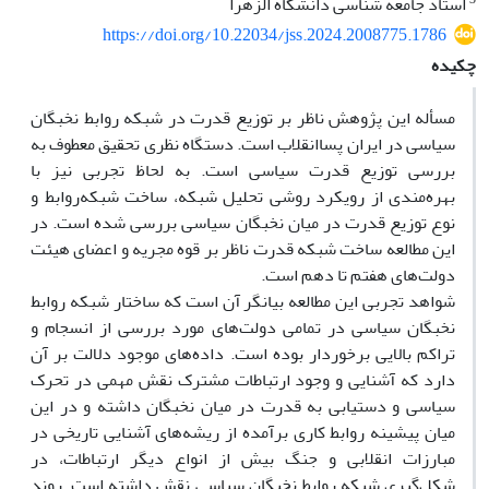
استاد جامعه شناسی دانشگاه الزهرا
https://doi.org/10.22034/jss.2024.2008775.1786
چکیده
مسأله این پژوهش ناظر بر توزیع قدرت در شبکه روابط نخبگان
سیاسی در ایران پساانقلاب است. دستگاه نظری تحقیق معطوف به
بررسی توزیع قدرت سیاسی است. به لحاظ تجربی نیز با
بهره‌مندی از رویکرد روشی تحلیل شبکه­، ساخت شبکه‌روابط و
نوع توزیع قدرت در میان نخبگان سیاسی بررسی شده است. در
این مطالعه ساخت شبکه قدرت ناظر بر قوه مجریه و اعضای هیئت
دولت‌های هفتم تا دهم است.
شواهد تجربی این مطالعه بیانگر آن است که ساختار شبکه روابط
نخبگان سیاسی در تمامی دولت‌های مورد بررسی از انسجام و
تراکم بالایی برخوردار بوده است. داده‌های موجود دلالت بر آن
دارد که آشنایی و وجود ارتباطات مشترک نقش مهمی در تحرک
سیاسی و دستیابی به قدرت در میان نخبگان داشته و در این
میان پیشینه روابط کاری برآمده از ریشه‌های آشنایی تاریخی در
مبارزات انقلابی و جنگ بیش از انواع دیگر ارتباطات، در
شکل‌گیری شبکه روابط نخبگان سیاسی نقش داشته است. روند