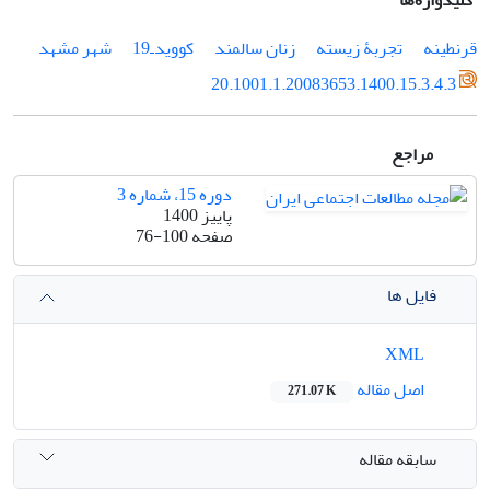
کلیدواژه‌ها
قرنطینه
تجربۀ زیسته
زنان سالمند
کوویدـ19
شهر مشهد
20.1001.1.20083653.1400.15.3.4.3
مراجع
دوره 15، شماره 3
پاییز 1400
صفحه
76-100
فایل ها
XML
اصل مقاله
271.07 K
سابقه مقاله