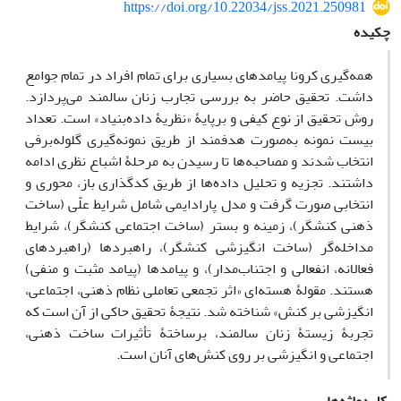
https://doi.org/10.22034/jss.2021.250981
چکیده
همه‌گیری کرونا پیامدهای بسیاری برای تمام افراد در تمام جوامع
داشت. تحقیق حاضر به بررسی تجارب زنان سالمند می‌پردازد.
روش تحقیق از نوع کیفی و برپایۀ «نظریۀ داده‌بنیاد» است. تعداد
بیست نمونه به‌صورت هدفمند از طریق نمونه‌گیری گلوله‌برفی
انتخاب شدند و مصاحبه‌ها تا رسیدن به مرحلۀ اشباع نظری ادامه
داشتند. تجزیه و تحلیل داده‌ها از طریق کدگذاری باز، محوری و
انتخابی صورت گرفت و مدل پارادایمی ‌شامل شرایط علّی (ساخت
‌ذهنی ‌کنشگر)، زمینه و بستر (ساخت ‌اجتماعی ‌کنشگر)، شرایط
مداخله‌گر (ساخت انگیزشی کنشگر)، راهبردها (راهبردهای
فعالانه، انفعالی و اجتناب‌مدار)، و پیامدها (پیامد مثبت و منفی)
هستند. مقولۀ هسته‌ای «اثر تجمعی تعاملی نظام ذهنی، اجتماعی،
انگیزشی بر کنش» شناخته شد. نتیجۀ تحقیق حاکی از آن است که
تجربۀ زیستۀ زنان سالمند، برساختۀ تأثیرات ساخت ذهنی،
اجتماعی و انگیزشی بر روی کنش‌های آنان است.