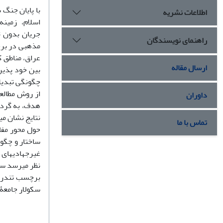
با پایان جنگ
اطلاعات نشریه
اسلام، زمینه 
جریان بدون ت
راهنمای نویسندگان
عراق، مناطق ک
ارسال مقاله
بین خود پذیر
چگونگی تبدیل 
از روش مطالع
داوران
هدف، به‏ گردآ
نتایج نشان می
تماس با ما
حول محور مفا
ساختار و چگونگ
غیرجهادی‏های 
نظر می‏رسد سل
برچسب تندروی
سکولار جامعۀ 