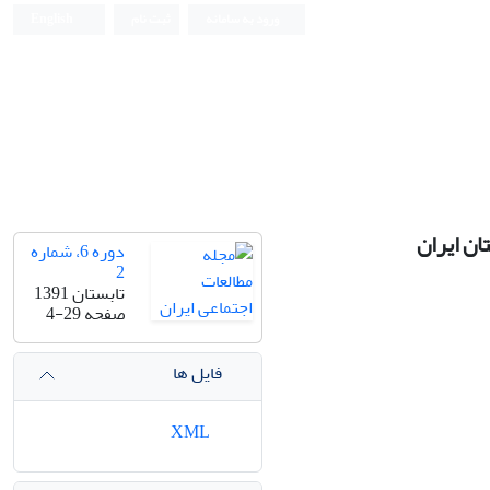
ورود به سامانه
ثبت نام
English
ان ایران
دوره 6، شماره
2
تابستان 1391
صفحه
4-29
فایل ها
XML