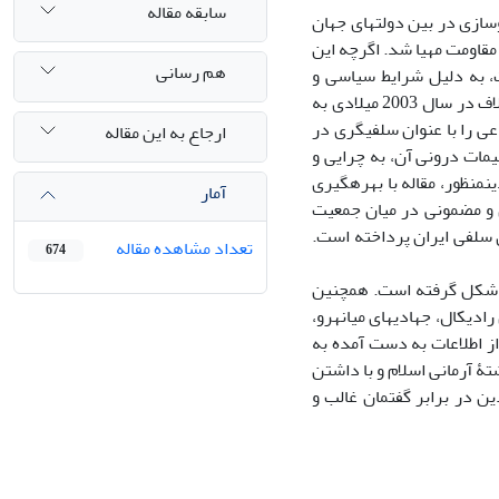
سابقه مقاله
ازی در بین دولت‏های جهان
قاومت مهیا‏ شد. اگرچه این
هم رسانی
، به دلیل شرایط سیاسی و
مذهبی در برخی مناطق حضوری پررنگ‏تر و مؤثرتر داشته است. بعد از حملۀ نیروهای ائتلاف در سال 2003 میلادی به
ی را با عنوان سلفی‏گری در
ارجاع به این مقاله
مات درونی آن، به چرایی و
منظور، مقاله با بهره‏گیری
آمار
 و مضمونی در میان جمعیت
ی سلفی ایران پرداخته است.
تعداد مشاهده مقاله
674
. شکل ‏گرفته است. همچنین
ادیکال، جهادی‏های میانه‏رو،
 از اطلاعات به دست آمده به
تۀ آرمانی اسلام و با داشتن
ن در برابر گفتمان غالب و