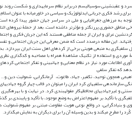
 سرد و عقب‏نشینی سوسیالیسم دربرابر نظام سرمایه‏داری و شکست روند نوس
برای رشد فکری جریانی ایدئولوژیک و سیاسی در خاورمیانه با عنوان اسلام م
وجه به مرز‏های جغرافیایی و ملی در سراسر جهان حضور پیدا کرده است
ردنشین عراق و ایران از جمله مناطقی هستند که این جریان فکری و اجتماع
فته‏اند. این مقاله درصدد است که ضمن معرفی این جریان اجتماعی و تقسی
سلفی‏گری به منبعی هویتی برخی از کردهای اهل سنت ایران بپردازد. بدین‏
ۀ موردی و استفاده از تکنیک مشاهدۀ همراه با مصاحبه و کدگذاری نظری
وری اطلاعات مورد نیاز در نظام معنایی و جهان‏بینی و تفکر اجتماعی کردها
‏دهد که تفکر سلفی
هیمی‏ همچون توحید، تکفیر، جهاد، طاغوت، آرمان‏گرایی، شمولیت دین و..
ی سازماندهی سلفی‏های کرد ایران را می‏توان در قالب چهار‏ گروه جهادی‏های ر
سنتی و غیرجهادی‏های محافظه‏کار مقوله‏بندی کرد. در نهایت و با بهره‏گیری
فی‏گری با تأکید بر مفهوم اعتراض به وضع موجود، با تأکید و پایبندی بر گذش
 و بنیاد‏گرایی، در واقع نوعی هویت مقاومت مبتنی بر مفهوم شمولیت دی
کُرد را مطرح می‏کند و بدین وسیله آن را برای دیگران به نمایش می‏گذارد.