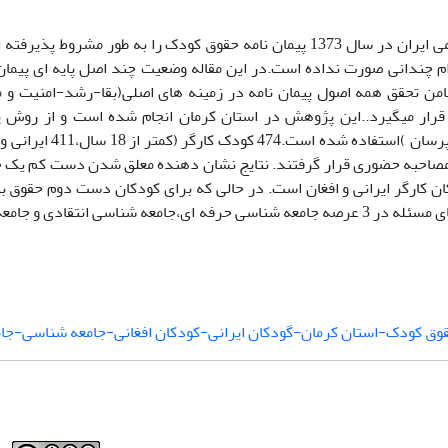
جمهوری اسلامی ایران در سال 1373 پیمان نامه حقوق کودک را به طور مشر
م چندانی صورت نداده است.در این مقاله وضعیت چند اصل پایه ای پیمان ن
من تحقق همه اصول پیمان نامه در زمینه های اصلی(بقا-رشد-امنیت و
رار میگیرد..این پژوهش در استان کرمان انجام شده است و از روش پی
مصاحبه حضوری قرار گرفتند. نتایج نشان دهنده معلق شدن دست کم یک ح
ان کارگر ایرانی و افغان است. در حالی که برای کودکان دست دوم حقوق
ادامه،راه حلهای مسئله در 3 عرصه جامعه شناسی حرفه ای،جامعه شناسی انتقا
وق کودک-استان کرمان-گودکان ایرانی-کودکان افغانی-جامعه شناسی-جا