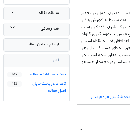
سابقه مقاله
وط پذیرفته است.اما برای عمل در تحقق
امه مرتبط با آموزش و کار
 مشارکت)برای کودکان است
هم رسانی
مایش با نموه گیری گلوله
برفی(پرسان پرسان )استفاده شده است.474 کودک کارگر (کمتر از 18 سال،411 ایرانی و 63 افغان)در نه نقطه استان
ارجاع به این مقاله
ق، به طور مشترک برای هر
 بیشتری معلق شده است. در
آمار
دی و جامعه شناسی مردم مدار جستجو
تعداد مشاهده مقاله
647
تعداد دریافت فایل
415
اصل مقاله
معه شناسی مردم مدار