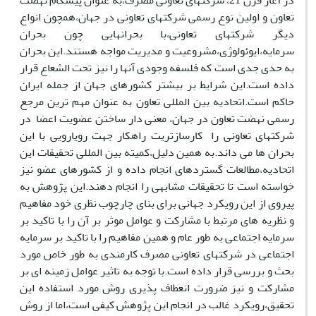
در آغاز قرن 21، شرکتهای تعاونی مصرف،به عنوان پیشگام نهضت
تعاون و اولین نوع رسمی شرکتهای تعاونی در جهان،همچون انواع
دیگر شرکتهای تعاونی،با بحرانهایی چون بحران
سرمایه،ایوئولوژی،مشروعیت و مدیریت مواجه هستند.این بحران
به حدی جدی است که فلسفه وجودی آنها را نیز تحت الشعاع قرار
داده است.این شرایط بر بیشتر کشورهای جهان از جمله ایران
حاکم است.اتحادیه بین المللی تعاون به عنوان مهم ترین مرجع
رسمی نهضت تعاون در جهان، معنی دار ساختن عضویت اعضا در
شرکتهای تعاونی را کارسازتریت راهکار جهت رویارویی با این
بحران ها می داند.به همین دلیل،کمیته بین المللی تحقیقات این
اتحادیه،مطالعات گستردهای انجام داده و از کشورهای عضو نیز
خواسته است تا تحقیقات مشابهی را انجام دهند.این پژوهش به
پیروی از این رویکرد جهانی برای بنای چارچوب نظری خود مفاهیم
و نظریه های مرتبط با مشارکت و عوامل موثر بر آن را با تاکید بر
سرمایه اجتماعی به طور عام و همین مفاهیم را با تاکید بر سرمایه
اجتماعی در شرکتهای تعاونی مصرف کارمندی به طور خاص مورد
بحث و بررسی قرار داده است.با توجه به تاثیر عوامل زمینه ای بر
مشارکت و نیز ضرورت انعطاف پذیری روش مورد استفاده این
تحقیق،رویکرد غالب در انجام این پژوهش کیفی است،اما از روش