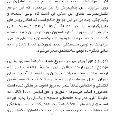
اگر علوم اجتماعی جدید در بررسی جوامع غربی به تقلیل‌گرایی
روی می‌آورد، این پیش‌فرض را نیز می‌پذیرد که این جوامع
تقلیل‌پذیرند. معنای این سخن آن است که نوعی انسجام و
یکپارچگی اجتماعی در این جوامع حاکم است که امکان روش‌های
تقلیل‌گرایانه را در مطالعة آن‌ها فراهم می‌سازد. حتی
نظریه‌پردازان «دوران گذار» همچون دورکیم بر این حقیقت صحه
گذاشته‌اند که مدرنیته با وجود ازهم‌گسستن پیوندهای قدیمی،
درنهایت به نوعی همبستگی جدید (دورکیم، 389:1369) و - به
بیانی دیگر- به نوعی ساختمندی منجر می‌شود.
آدورنو و هورکهایمر نیز در تشریح «صنعت فرهنگ‌سازی» به این
موضوع می‌پردازند: «بطلان این نظریة‌ جامعه‌شناختی که
ازدست‌دادن پشتوانة‌ نهاد عینی دین و...، اضمحلال آخرین بقایای
دوران ماقبل سرمایه‌داری، به همراه تفکیک یا تخصصی‌شدن
تکنیکی و اجتماعی نهایتاً منجر به بروز آشوب فرهنگی شده است
همه‌روزه اثبات می‌شود» (آدورنو و هورکهایمر، 209:1387). به
عقیدة آنان، مدرنیته جامعه‌ای منسجم و یکسان را پدید آورده
است، چنان‌که «هر شاخة‌ فرهنگ، در خود یکدست است و همگی
(شاخه‌ها) نیز با هم یکدست و یکنواخت‌اند» (همان). یکنواختی و