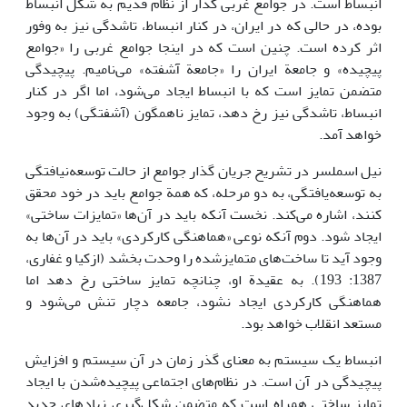
انبساط است. در جوامع غربی گذار از نظام قدیم به شکل انبساط
بوده، در حالی که در ایران، در کنار انبساط، تاشدگی نیز به وفور
اثر کرده است. چنین است که در اینجا جوامع غربی را «جوامع
پیچیده» و جامعة ایران را «جامعة آَشفته» می‌نامیم. پیچیدگی
متضمن تمایز است که با انبساط ایجاد می‌شود، اما اگر در کنار
انبساط، تاشدگی نیز رخ دهد، تمایز ناهمگون (آشفتگی) به وجود
خواهد آمد.
نیل اسملسر در تشریح جریان گذار جوامع از حالت توسعه‌نیافتگی
به توسعه‌یافتگی، به دو مرحله، که همة جوامع باید در خود محقق
کنند، اشاره می‌کند. نخست آنکه باید در آن‌ها «تمایزات ساختی»
ایجاد شود. دوم آنکه نوعی «هماهنگی کارکردی» باید در آن‌ها به
وجود آید تا ساخت‌های متمایزشده را وحدت بخشد (ازکیا و غفاری،
1387: 193). به عقیدة او، چنانچه تمایز ساختی رخ دهد اما
هماهنگی کارکردی ایجاد نشود، جامعه دچار تنش می‌شود و
مستعد انقلاب خواهد بود.
انبساط یک سیستم به معنای گذر زمان در آن سیستم و افزایش
پیچیدگی در آن است. در نظام‌های اجتماعی پیچیده‌شدن با ایجاد
تمایز ساختی همراه است که متضمن شکل‌گیری نهادهای جدید