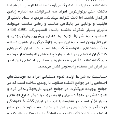
داشته‌اند. چنان‌که استینبرگ می‌گوید: «به لحاظ تاریخی، در شرایط
باثبات، حتی پرتوان‌ترین افراد هم نمی‌توانند به اندازة زیادی
اثرگذار باشند. اما تحت شرایط بی‌ثبات... فردی با سطح پایینی از
قابلیت و توانایی در جایگاهی مناسب و زمانی مناسب می‌تواند
تأثیری بسیار شگرف داشته باشد» (استینبرگ، 1991: 458).
حساسیت به شرایط اولیه به معنای پیش‌بینی‌ناپذیربودن و
غیرخطی‌بودن است. به این سبب، جلوة دیگری از همین مسئله
بحث پیامدهای ناخواستة‌ کنش‌ها است. در ایران کنش‌های
کنشگران اجتماعی در اغلب موارد پیامدهایی ناخواسته از خود به
جای گذاشته‌اند. نگاهی به جنبش‌های سیاسی ـ اجتماعی قرن اخیر
در ایران این مسئله را به‌خوبی نشان می‌دهد.
حساسیت به شرایط اولیه، نحوة دستیابی افراد به موقعیت‌های
اجتماعی را در جوامع آشفته متفاوت با روندی ساخته است که در
جوامع پیچیده می‌گذرد. در جوامع غربی، تاریخچة زندگی فرد و
خانواده‌اش بر نحوة دستیابی او به ثروت یا دیگر منابع اجتماعی
بسیار مؤثر است. در مقایسه با غرب، در ایران گذشتة خانوادگی
فرد تأثیر چندان مهمی بر این امر ندارد. تغییر کوچکی در نظام
اجتماعی می‌تواند تأثیر تاریخچة خانوادگی او را به‌کلی بی‌اثر کند و