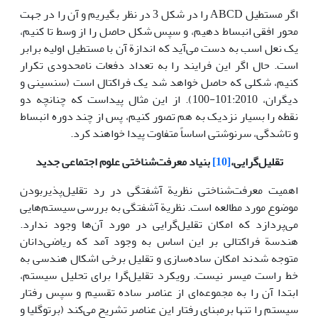
اگر مستطیل ABCD را در شکل 3 در نظر بگیریم و آن را در جهت
محور افقی انبساط دهیم، و سپس شکل حاصل را از وسط تا کنیم،
یک نعل اسب به دست می‌آید که اندازة آن با مستطیل اولیه برابر
است. حال اگر این فرایند را به تعداد دفعات نامحدودی تکرار
کنیم، شکلی که حاصل خواهد شد یک فراکتال است (سنسینی و
دیگران، 101:2010-100). از این مثال پیداست که چنانچه دو
نقطه را بسیار نزدیک به هم تصور کنیم، پس از چند دوره انبساط
و تاشدگی، سرنوشتی اساساً متفاوت پیدا خواهند کرد.
تقلیل‌گرایی،
[10]
بنیاد معرفت‌شناختی علوم اجتماعی جدید
اهمیت معرفت‌شناختی نظریة آشفتگی در رد تقلیل‌پذیربودن
موضوع مورد مطالعه است. نظریة آشفتگی به بررسی سیستم‌هایی
می‌پردازد که امکان تقلیل‌گرایی در مورد آن‌ها وجود ندارد.
هندسة فراکتالی بر این اساس به وجود آمد که ریاضی‌دانان
متوجه شدند امکان ساده‌سازی و تقلیل برخی اشکال هندسی به
خط راست میسر نیست. رویکرد تقلیل‌گرا برای تحلیل سیستم،
ابتدا آن را به مجموعه‌ای از عناصر ساده تقسیم و سپس رفتار
سیستم را تنها برمبنای رفتار این عناصر تشریح می‌کند (برتوگلیا و