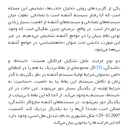
یکی از کاربردهای روش «تحلیل جاذب‌ها» تشخیص این مسئله
است که آیا رفتار سیستم آشفته است یا تصادفی. تفاوت میان
سیستم‌های تصادفی و سیستم‌های آشفته از اهمیت بسیار زیادی
برخوردار است. در واقع، برمبنای چنین تفکیکی است که وجود
نوعی نظم پنهان را در جوامع آشفته تشخیص می‌دهیم؛ در غیر
این صورت، دانشی تحت عنوان «جامعه‌شناسی» در جوامع آشفته
بی‌معنا می‌شود.
دو نوع فرایند عامل تشکیل فراکتال هستند: «انبساط» و
«تاشدگی».
[9]
اگر مجموعه‌ای از نقاط نزدیک به هم را در لحظه‌ای
خاص به‌عنوان شرایط اولیة‌ سیستم آشفته در نظر بگیریم، با گذر
زمان و تکامل سیستم، این نقاط بنا به خاصیت «حساسیت به
شرایط اولیه» از یکدیگر بسیار دور می‌شوند. این حالت در اثر
«انبساط» سیستم به وجود می‌آید. از آنجا که این نقاط تا بی‌نهایت از
یکدیگر دور نمی‌شوند، در سیستم‌های آشفته سازوکار «تاشدگی»
ممکن است مجدداً آن‌ها را به یکدیگر نزدیک کند (اسمیت،
32:2007-29). مثال مشهوری به نام «تبدیل نعل اسبی» وجود دارد
که این فرایندها را به‌خوبی بیان می‌کند.