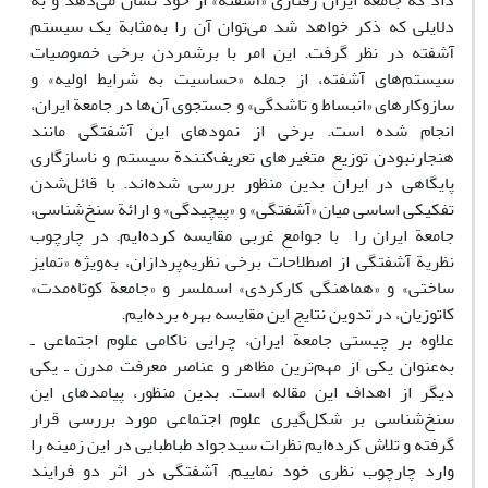
داد که جامعة ایران رفتاری «آشفته» از خود نشان می‌دهد و به
دلایلی که ذکر خواهد شد می‌توان آن را به‌مثابة یک سیستم
آشفته در نظر گرفت. این امر با برشمردن برخی خصوصیات
سیستم‌های آشفته، از جمله «حساسیت به شرایط اولیه» و
سازوکار‌های «انبساط و تاشدگی» و جستجوی آن‌ها در جامعة ایران،
انجام شده است. برخی از نمودهای این آشفتگی مانند
هنجارنبودن توزیع متغیرهای تعریف‌کنندة سیستم و ناسازگاری
پایگاهی در ایران بدین منظور بررسی شده‌اند. با قائل‌شدن
تفکیکی اساسی میان «آشفتگی» و «پیچیدگی» و ارائة سنخ‌شناسی،
جامعة ایران را با جوامع غربی مقایسه کرده‌ایم. در چارچوب
نظریة آشفتگی از اصطلاحات برخی نظریه‌پردازان، به‌ویژه «تمایز
ساختی» و «هماهنگی کارکردی» اسملسر و «جامعة کوتاه‌مدت»
کاتوزیان، در تدوین نتایج این مقایسه بهره برده‌ایم.
علاوه بر چیستی جامعة ایران، چرایی ناکامی علوم اجتماعی ـ
به‌عنوان یکی از مهم‌ترین مظاهر و عناصر معرفت مدرن ـ یکی
دیگر از اهداف این مقاله است. بدین منظور، پیامدهای این
سنخ‌شناسی بر شکل‌گیری علوم اجتماعی مورد بررسی قرار
گرفته و تلاش کرده‌ایم نظرات سیدجواد طباطبایی در این زمینه را
وارد چارچوب نظری خود نماییم. آشفتگی در اثر دو فرایند