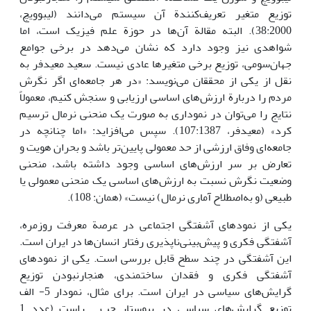
توزیع متغیر تعریف‌کنندة آن سیستم می‌دانند (لیبوویچ،
38:2000). البته مقالة آن‌ها در حوزة علم فیزیک است، اما
شواهدی نیز وجود دارد که نشان می‌دهد در برخی جوامع
جهان‌سومی، توزیع برخی متغیرها عادی نیست. سعید معیدفر به
نقل از یکی از محققان می‌نویسد: «در هر جامعه‌ای اگر نگرش
مردم را دربارة ارزش‌های اساسی ارزیابی و سنجش کنیم، معمولاً
نتایج را می‌توان در نموداری به صورت یک منحنی نرمال ترسیم
کرد» (معیدفر، 107:1387). سپس می‌افزاید: «اما چنانچه در
جامعه‌ای وفاق ارزشی از حد معمولی پایین‌تر باشد و بحران هویت و
تعارض بر سر ارزش‌های اساسی وجود داشته باشد، منحنی
وضعیت نگرش نسبت به ارزش‌های اساسی یک منحنی معمولی یا
طبیعی (و به‌اصطلاح آماری نرمال) نیست» (همان: 108).
یکی از نمودهای آشفتگی اجتماعی در عرصة معرفت روزمره،
آشفتگی فکری و پیش‌بینی‌ناپذیری رفتار انسان‌ها در ایران است.
این آشفتگی در چند سطح قابل بررسی است. یکی از نمودهای
آشفتگی فکری و فقدان ساختمندی، هنجارنبودن توزیع
گرایش‌های سیاسی در ایران است. برای مثال، نمودار 5- الف
توزیع گرایش‌های سیاسی در پیوستار چپ ـ راست (عدد 1