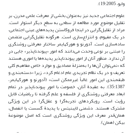
وایو، 19:2005).
علوم اجتماعی جدید نیز به‌عنوان بخشی از معرفت علمی مدرن، بر
تقلیل موضوع مورد مطالعه از سطحی به سطح دیگر استوار است.
مراد از تقلیل‌گرایی در اینجا فروکاستن پدیده‌های عینی اجتماعی،
در یک مفهوم، و انتزاع‌سازی است. هرگونه تقلیل‌گرایی متضمن
ساده‌سازی است. آدورنو و هورکهایمر ساختار معرفتی روشنگری
را مبتنی بر نوعی وحدت می‌دانند که امور «پیوندناپذیر» جایی در
آن ندارد. منظور آنان از امور پیوندناپذیر پدیده‌ها یا اموری هستند
که «نمی‌توان آن‌ها را به‌منزلة مصادیق و موارد خاص مفاهیم کلی
تعریف و در یک نظام تجریدی عام ادغام کرد»، زیرا «دسته‌بندی و
طبقه‌بندی این امور غالباً غیرممکن است» (آدورنو و هورکهایمر،
35:1387). به عقیدة آنان، خصومت با امور پیوندناپذیر در تمام
ابعاد معرفتی روشنگری از فلسفه و علم گرفته تا ریاضیات قابل
رؤیت است. رویکردهای تجربه‌گرا و عقل‌گرا در این ویژگی
مشترک هستند. دشمنی لایبنیتس با پدیدة گسست یا انفصال،
همان‌قدر معرف این ویژگی روشنگری است که اصل موضوعة
بیکن (همان).