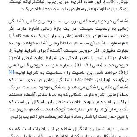
لیوتار، 1384). این مقاله اگرچه در چارچوب اثبات‌گرایانه نیست،
رویکردی متفاوت و حتی متعارض با دستة دوم اتخاذ می‌کند.
آشفتگی در دو عرصه قابل بررسی است: زمانی و مکانی. آشفتگی
زمانی به وضعیت سیستم در یک بازة زمانی اشاره دارد. اگر
وضعیت سیستم در دو نقطة زمانی بسیار نزدیک به هم کاملاً با
هم متفاوت باشد، آن سیستم به لحاظ زمانی آشفته خواهد بود. به
عبارت دقیق‌تر، اگر خروجی سیستم آشفتة f برای شرایط اولیة t
،
1
مقدار f(t
) باشد، با تغییر اندکی در شرایط اولیه (یعنی t
+Δt)
1
1
خروجی جدید (یعنی f(t
+Δt)) بسیار متفاوت با خروجی قبلی (یعنی
1
)) خواهد شد. این خاصیت را «حساسیت به شرایط اولیه»
f(t
[4]
1
می‌گویند (ویلیامز، 24:1999). آشفتگی زمانی فرایندی است که
آشفتگی مکانی را شکل می‌دهد و به شکل موجود سیستم، در یک
لحظة زمانی، اشاره دارد. اشکالی که به لحاظ مکانی آشفته هستند
فراکتال نامیده می‌شوند. خاصیت منحنی این اشکال آن است که
یک بازه از آن‌ها را، هر اندازه هم کوچک انتخاب کنیم، نمی‌توانیم
با هیچ خط راست (یا شکل سادة‌ قبلاً تعریف‌شده‌ای) تقریب بزنیم.
حساب دیفرانسیل و انتگرال شاخه‌ای از ریاضیات است که به
بررسی اشکالی می‌پردازد که از لحاظ هندسی قابل تقلیل به یک