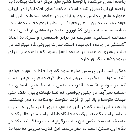
جامعه اعمال می‌شده یا توسط کشورهای دیگر (دخالت بیگانه) به
جامعة ایران تحمیل شده است. حکومت‌های اقتدارگرا در ایران
همواره مانع پیدایش تنوع و آزادی در جامعه شده‌اند. این امر
خواه به سبب ضرورت‌های جغرافیایی نظیر لزوم دخالت دولت در
تنظیم تقسیم آب برای کشاورزی، یا به بهانه‌هایی از قبیل ایجاد
«عدالت اجتماعی»، مقاومت در برابر «استعمار» و غیره، به ایجاد
آشفتگی در جامعه انجامیده است. قدرت بیرونی گاه می‌تواند در
قالب رهبری فرهمند بر جامعه اعمال شود که داعیه‌هایی برای
بهبود وضعیت کشور دارد.
ممکن است این پرسش مطرح شود که چرا فقط در مورد جوامع
آشفته دولت را «قدرت بیرونی» در نظر گرفته‌ایم. پاسخ این است
که در جوامع آشفته، قدرت سیاسی نمایندة هیچ طبقه‌ای به
حساب نمی‌آید. در چنین جوامعی، نه تنها طبقات پایین، بلکه حتی
طبقات متوسط و بالا نیز از گزند حکومت خودکامه به دور نیستند.
واقعیت این است که در این جوامع، دوری یا نزدیکی به قدرت
سیاسی است که تعیین‌کنندة جایگاه طبقاتی است، در حالی که در
جامعة ساختمند عکس این حالت برقرار است. برخلاف آنچه که در
نگاه اول ممکن است به نظر برسد، این قدرت بیرونی نه تنها به