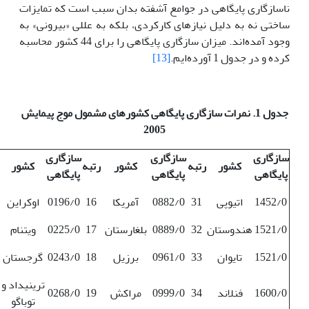
ناسازگاری پایگاهی در جوامع آشفته بدان سبب است که تمایزات
ساختی نه به دلیل نیازهای کارکردی، بلکه به عللی «بیرونی» به
وجود آمده‌اند. میزان سازگاری پایگاهی را برای 44 کشور محاسبه
کرده و در جدول 1 آورده‌ایم.
[13]
جدول 1. نمرات سازگاری پایگاهی کشورهای مشمول موج پیمایش
2005
سازگاری
سازگاری
سازگاری
کشور
رتبه
کشور
رتبه
کشور
پایگاهی
پایگاهی
پایگاهی
1452/0
اتیوپی
31
0882/0
آمریکا
16
0196/0
اوکراین
1521/0
هندوستان
32
0889/0
بلغارستان
17
0225/0
ویتنام
1521/0
تایوان
33
0961/0
برزیل
18
0243/0
گرجستان
ترینیداد و
1600/0
فنلاند
34
0999/0
مراکش
19
0268/0
توباگو