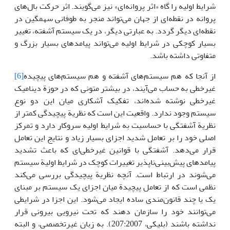
شرایط اولیه را گاه «اثر پروانه‌ای» نیز می‌گویند. اثر حرکت بال‌های
پروانه در نقطه‌ای از جهان می‌تواند منجر به طوفانی سهمگین در
نقطه‌ای دیگر گردد. به عبارتی دیگر، در یک سیستم آشفته، تغییر
بسیار کوچکی در شرایط اولیه می‌تواند پیامدهای بسیار بزرگ و
متفاوتی داشته باشد.
از آنجا که هم سیستم‌های آشفته و هم سیستم‌های پیچیده
[6]
غیرخطی به حساب می‌آیند، در بیشتر متونی که در حوزة دینامیک
غیرخطی نوشته شده‌اند، تفکیک آشکاری میان این دو نوع
سیستم وجود ندارد. واقعیت این است که نظریة پیچیدگی کمتر از
نظریة آشفتگی با حساسیت به شرایط اولیه سروکار دارد و تمرکز
اصلی خود را بر تعامل شدید اجزای بسیار زیاد و نتایج این تعامل
قرار می‌دهد. آشفتگی با قوانین غیرخطی‌ای که باعث تشدید
پیامدهای پیش‌بینی‌ناپذیر تغییرات کوچک در شرایط اولیة سیستم
می‌شوند در ارتباط است. آنچه نظریة پیچیدگی بررسی می‌کند
نظمی است که از تعامل پیچیدة میان اجزای یک سیستم بر مبنای
یک یا چند قانون‌مندی ساده ایجاد می‌شود. این اجزا در شرایطی
می‌توانند خود را سازمان دهند که تحت نیرویی بیرونی قرار
نداشته باشند (بلیکی، 207:2007). به زبان غیرتخصصی، و البته