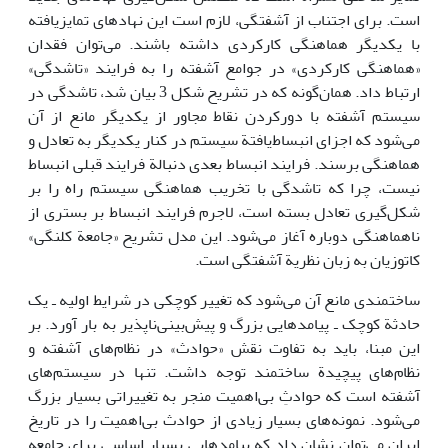
است. برای اجتناب از آشفتگی، لازم است این نهادهای تمایزیافته
با یکدیگر هماهنگی کارکردی داشته باشند. می‌توان فقدان
«هماهنگی کارکردی» در جوامع آشفته را به فرایند «تاشدگی»
ارتباط داد. همان‌گونه که در تشریح شکل 3 بیان شد، تاشدگی در
سیستم آشفته با دورکردن نقاط مجاور از یکدیگر مانع از آن
می‌شود که اجزای انبساط‌یافتة‌ سیستم در کنار یکدیگر به تعادل و
هماهنگی برسند. فرایند انبساط بعدی دنبالة فرایند قبلی انبساط
نیست، چرا که تاشدگی با تخریب هماهنگی سیستم راه را بر
شکل‌گیری تعادل بسته است، لاجرم فرایند انبساط بر بستری از
ناهماهنگی دوباره آغاز می‌شود. این مدل تشریح «جامعة کلنگی»
کاتوزیان به زبان نظریة آشفتگی است.
ساختمندی مانع آن می‌شود که تغییر کوچکی در شرایط اولیه ـ یک
حادثة کوچک ـ پیامدهایی بزرگ و پیش‌بینی‌ناپذیر به بار آورد. بر
این مبنا، باید به تفاوت نقش «حوادث» در نظام‌های آشفته و
نظام‌های پیچیدة‌ ساختمند توجه داشت. تنها در سیستم‌های
آشفته است که حوادثِ بی‌اهمیت منجر به تغییراتی بسیار بزرگ
می‌شود. نمونه‌های بسیار زیادی از حوادث بی‌اهمیت را در تاریخ
ایران می‌توان نشان داد که پیامدهایی بسیار اساسی برای جامعه