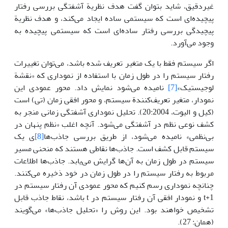
غیردقیق، شاید بتوان گفت هدف نظریة آشفتگی بررسی رفتار
پیچیده‌ای است که سیستمی ساده ایجاد می‌کند، و هدف نظریة
پیچیدگی بررسی رفتار ساده‌ای است که سیستمی پیچیده به
وجود می‌آورد.
اگر سیستم فقط با یک متغیر تعریف شده باشد، می‌توان تغییرات
رفتار سیستم را در طول زمان با استفاده از نموداری که «نقشة
لوجیستیک»
[7]
نامیده می‌شود نمایش داد. محور عمودی این
نمودار، متغیر تعریف‌کنندة سیستم، و محور افقی زمان (تی) است
(کیل و الیوت، 20:2004). تحلیل نموداری آشفتگی زمانی منجر به
کشف نوعی نظم در آشفتگی می‌شود. آنچه اغلب «نظم پنهان در
بی‌نظمی» نامیده می‌شود، از طریق بررسی جاذب‌ها
[8]
ی یک
سیستم قابل کشف است. جاذب‌ها نقاطی هستند که منحنی مسیر
سیستم در طول زمان به آن‌ها گرایش می‌یابد. جاذب‌ها اطلاعات
مربوط به رفتار سیستم را در طول زمان در خود ذخیره‌ می‌کنند.
چنانچه نموداری رسم کنیم که محور عمودی آن رفتار سیستم در
t+1 و نمودار افقی آن رفتار سیستم در t باشد، نقاط جاذب قابل
تشخیص خواهند بود. این روش را «تحلیل جاذب‌ها» می‌گویند
(همان: 27).