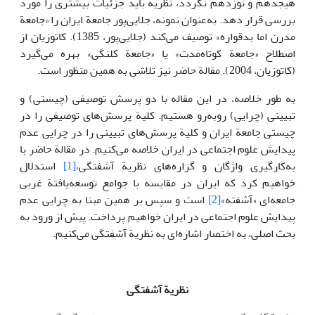
هیجدهم و نوزدهم نگردد، نظریه باید جزئیات بیشتری را مورد
بررسی قرار دهد. به‌عنوان نمونه، جلایی‌پور جامعة ایران را «جامعة
مدرن اما بدقواره» توصیف می‌کند (جلایی‌پور، 1385). کاتوزیان از
اصطلاح «جامعة کوتاه‌مدت» یا «جامعة کلنگی» بهره می‌گیرد
(کاتوزیان، 2004). مقالة حاضر نیز تلاشی به همین منظور است.
به طور خلاصه، در این مقاله با دو پرسش توصیفی (چیستی) و
تبیینی (چرایی) روبه‌رو هستیم. کلیة پرسش‌های توصیفی را در
چیستی جامعة ایران و کلیة پرسش‌های تبیینی را در چرایی عدم
پیدایش علوم اجتماعی در ایران خلاصه می‌کنیم. در مقالة حاضر با
به‌کارگیری واژگان و گزاره‌های نظریة آشفتگی،
[1]
استدلال
خواهیم کرد که ایران در مقایسه با جوامع توسعه‌یافتة غربی
جامعه‌ای «آشفته»
[2]
است و سپس بر همین مبنا به چرایی عدم
پیدایش علوم اجتماعی در ایران خواهیم پرداخت. پیش از ورود به
بحث اصلی، به اختصار اشاره‌ای به نظریة آشفتگی می‌کنیم.
نظریة آشفتگی