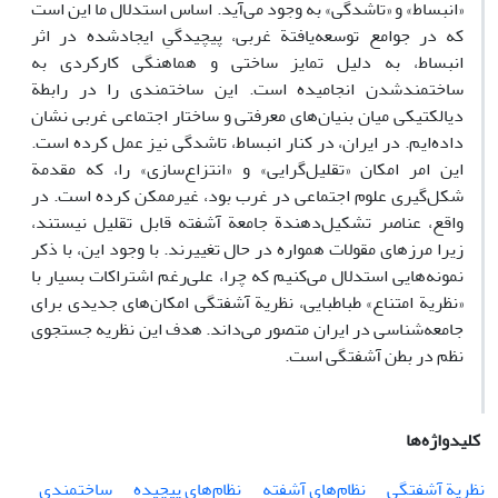
«انبساط» و «تاشدگی» به وجود می‌آید. اساس استدلال ما این است
که در جوامع توسعه‌یافتة غربی، پیچیدگیِ ایجادشده در اثر
انبساط، به دلیل تمایز ساختی و هماهنگی کارکردی به
ساختمندشدن انجامیده است. این ساختمندی را در رابطة
دیالکتیکی میان بنیان‌های معرفتی و ساختار اجتماعی غربی نشان
داده‌ایم. در ایران، در کنار انبساط، تاشدگی نیز عمل کرده است.
این امر امکان «تقلیل‌گرایی» و «انتزاع‌سازی» را، که مقدمة
شکل‌گیری علوم اجتماعی در غرب بود، غیرممکن کرده است. در
واقع، عناصر تشکیل‌دهندة جامعة آشفته قابل تقلیل نیستند،
زیرا مرزهای مقولات همواره در حال تغییرند. با وجود این، با ذکر
نمونه‌هایی استدلال می‌کنیم که چرا، علی‌رغم اشتراکات بسیار با
«نظریة امتناع» طباطبایی، نظریة آشفتگی امکان‌های جدیدی برای
جامعه‌شناسی در ایران متصور می‌داند. هدف این نظریه جستجوی
نظم در بطن آشفتگی است.
کلیدواژه‌ها
نظریة آشفتگی
نظام‌های آشفته
نظام‌های پیچیده
ساختمندی