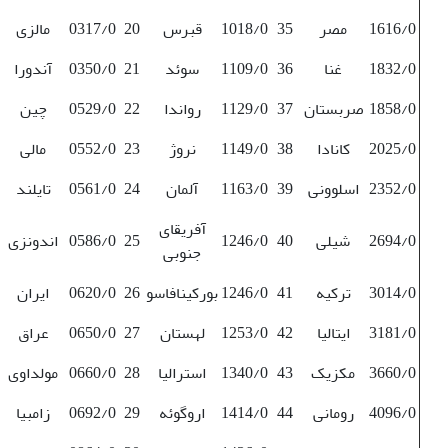
1616/0
مصر
35
1018/0
قبرس
20
0317/0
مالزی
1832/0
غنا
36
1109/0
سوئد
21
0350/0
آندورا
1858/0
صربستان
37
1129/0
رواندا
22
0529/0
چین
2025/0
کانادا
38
1149/0
نروژ
23
0552/0
مالی
2352/0
اسلوونی
39
1163/0
آلمان
24
0561/0
تایلند
آفریقای
2694/0
شیلی
40
1246/0
25
0586/0
اندونزی
جنوبی
3014/0
ترکیه
41
1246/0
بورکینافاسو
26
0620/0
ایران
3181/0
ایتالیا
42
1253/0
لهستان
27
0650/0
عراق
3660/0
مکزیک
43
1340/0
استرالیا
28
0660/0
مولداوی
4096/0
رومانی
44
1414/0
اروگوئه
29
0692/0
زامبیا