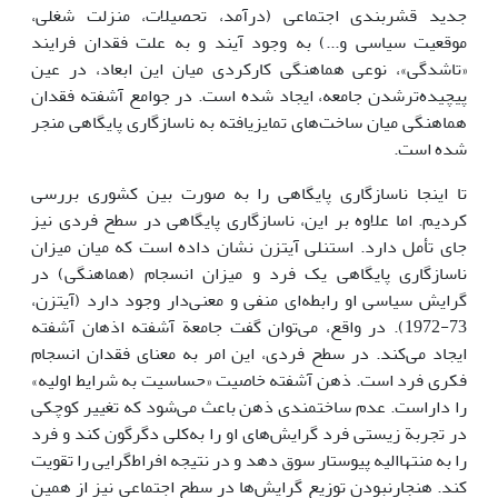
جدید قشربندی اجتماعی (درآمد، تحصیلات، منزلت شغلی،
موقعیت سیاسی و...) به وجود آیند و به علت فقدان فرایند
«تاشدگی»، نوعی هماهنگی کارکردی میان این ابعاد، در عین
پیچیده‌ترشدن جامعه، ایجاد شده است. در جوامع آشفته فقدان
هماهنگی میان ساخت‌های تمایزیافته به ناسازگاری پایگاهی منجر
شده است.
تا اینجا ناسازگاری پایگاهی را به صورت بین کشوری بررسی
کردیم. اما علاوه بر این، ناسازگاری پایگاهی در سطح فردی نیز
جای تأمل دارد. استنلی آیتزن نشان داده است که میان میزان
ناسازگاری پایگاهی یک فرد و میزان انسجام (هماهنگی) در
گرایش سیاسی او رابطه‌ای منفی و معنی‌دار وجود دارد (آیتزن،
73-1972). در واقع، می‌توان گفت جامعة آشفته اذهان آشفته
ایجاد می‌کند. در سطح فردی، این امر به معنای فقدان انسجام
فکری فرد است. ذهن آشفته خاصیت «حساسیت به شرایط اولیه»
را داراست. عدم ساختمندی ذهن باعث می‌شود که تغییر کوچکی
در تجربة زیستی فرد گرایش‌های او را به‌کلی دگرگون کند و فرد
را به منتهاالیه پیوستار سوق دهد و در نتیجه افراط‌گرایی را تقویت
کند. هنجارنبودن توزیع گرایش‌ها در سطح اجتماعی نیز از همین