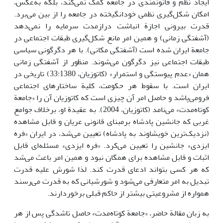
ایجاد نظم و قانونمندی در جامعه کمک نمی‌کند، بلکه به‌عکس،
امکان شکل‌گیری نظمی خودانگیخته در جامعه را از بین می‌برد.
قدرت بیرونی اجازة انباشت درازمدت سرمایه را نمی‌دهد
(آشفتگی زمانی) و همین امر مانع شکل‌گیری طبقات اجتماعی در
جامعة ایران شده است (آشفتگی مکانی). با هر دگرگونی سیاسی
طبقات اجتماعی نیز دگرگون می‌شوند. منظور از آشفتگی زمانی
همان «عدم پیوستگی و استمرار» (کاتوزیان، 33:1380) تاریخی در
ایران است. با سقوط هر حکومت، کلیة ساختارهای اجتماعی
فرومی‌پاشد و حاصل امر آن چیزی است که کاتوزیان آن را «جامعة
کوتاه‌مدت» می‌نامد (کاتوزیان، 2004). به عقیدة او، برخلاف جوامع
غربی که جانشین پادشاه برمبنای قانونی عریان و قابل مشاهده
(نزدیک‌ترین خویشاوند به پادشاه) تعیین می‌شد، در ایران «فره
ایزدی» جانشین را تعیین می‌کرد. «فره ایزدی» مسئله‌ای قابل
اثبات و قابل مشاهده برای همگان نبود و همین امر باعث می‌شد
که هر کسی بتواند ادعای قدرت کند. لذا شورش علیه قدرت
تبدیل به امر متعارفی می‌شود و شورشیانی که به قدرت می‌رسند
همواره از مشروعیتی بیشتر از حاکم قبلی برخوردارند.
به زبان مقالة حاضر، «جامعة کوتاه‌مدت» حاصل تاشدگی پس از هر