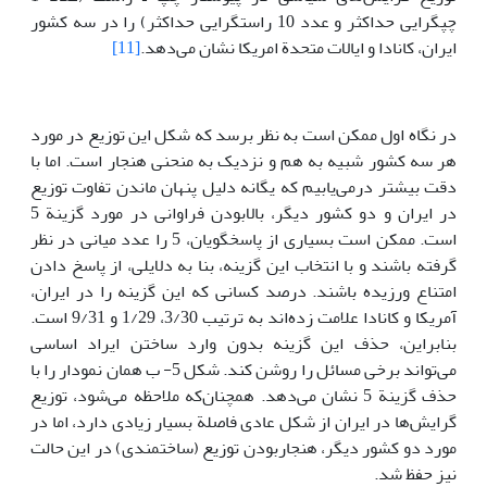
چپگرایی حداکثر و عدد 10 راستگرایی حداکثر) را در سه کشور
ایران، کانادا و ایالات متحدة امریکا نشان می‌دهد.
[11]
در نگاه اول ممکن است به نظر برسد که شکل این توزیع در مورد
هر سه کشور شبیه به هم و نزدیک به منحنی هنجار است. اما با
دقت بیشتر درمی‌یابیم که یگانه دلیل پنهان ماندن تفاوت توزیع
در ایران و دو کشور دیگر، بالابودن فراوانی در مورد گزینة 5
است. ممکن است بسیاری از پاسخگویان، 5 را عدد میانی در نظر
گرفته باشند و با انتخاب این گزینه، بنا به دلایلی، از پاسخ دادن
امتناع ورزیده باشند. درصد کسانی که این گزینه را در ایران،
آمریکا و کانادا علامت زده‌اند به ترتیب 3/30، 1/29 و 9/31 است.
بنابراین، حذف این گزینه بدون وارد ساختن ایراد اساسی
می‌تواند برخی مسائل را روشن کند. شکل 5- ب همان نمودار را با
حذف گزینة 5 نشان می‌دهد. همچنان‌که ملاحظه می‌شود، توزیع
گرایش‌ها در ایران از شکل عادی فاصلة بسیار زیادی دارد، اما در
مورد دو کشور دیگر، هنجاربودن توزیع (ساختمندی) در این حالت
نیز حفظ شد.