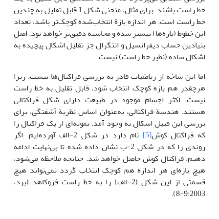
خط راست باشند. برای مثال، منحنی شکل 1 قابل تقلیل به چندین
خط راست است. هر اندازه بازة انتخاب‌شده کوچک‌تر باشد، تعداد
این خطوط (بازه‌ها) بیشتر شده و محاسبه دقیق‌تر خواهد بود. اصل
بنیادین حساب دیفرانسیل و انتگرال جز تقلیل اشکال پیچیده به
اشکال ساده (نظیر خط راست) نیست.
اما این شاخه از ریاضیات قادر به بررسی فراکتال‌ها نیست، زیرا
هرچقدر هم بازه کوچک انتخاب شود، قابل تقلیل به خط راست
نیست. اکثر اجسام موجود در طبیعت دارای شکل فراکتالی
هستند. هندسة فراکتالی، به‌عنوان اساس نظریة آشفتگی، برای
بررسی این قبیل اشکال به وجود آمد. نمونه‌ای از یک فراکتال را
که فراکتال کوش
[5]
نام دارد در شکل 2-الف آورده‌ایم. اگر
روندی را که در شکل 2-ب نشان داده شده تا بی‌نهایت ادامه
دهیم، فراکتال کوش حاصل خواهد شد. چنانچه ملاحظه می‌شود،
هیچ بازه‌ای هر اندازه هم کوچک انتخاب گردد نمی‌تواند هیچ
قسمتی از این شکل (2-الف) را به خط راست فروکاهد (برد،
9:2003-8).