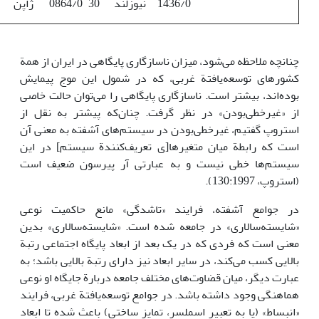
1436/0
نیوزلند
30
0864/0
ژاپن
چنانچه ملاحظه می‌شود، میزان ناسازگاری پایگاهی در ایران از همة
کشورهای توسعه‌یافتة غربی، که در شمول این موج پیمایش
بوده‌اند، بیشتر است. ناسازگاری پایگاهی را می‌توان حالت خاصی
از «غیرخطی‌بودن» در نظر گرفت. چنان‌که پیشتر به نقل از
استروپ گفتیم، غیرخطی‌بودن در سیستم‌های آشفته به معنی آن
است که رابطة میان متغیرها[ی تعریف‌کنندة سیستم] در این
سیستم‌ها خطی نیست و به عبارتی آر پیرسون ضعیف است
(استروپ، 130:1997).
در جوامع آشفته، فرایند «تاشدگی» مانع حاکمیت نوعی
«شایسته‌سالاری» در جامعه شده است. «شایسته‌سالاری» بدین
معنی است که فردی که در یک بعد از ابعاد پایگاه اجتماعی رتبة
بالایی کسب می‌کند، در سایر ابعاد نیز دارای رتبة بالایی باشد؛ به
عبارت دیگر، میان قضاوت‌های مختلف جامعه دربارة جایگاه او نوعی
هماهنگی وجود داشته باشد. در جوامع توسعه‌یافتة غربی، فرایند
«انبساط» (یا به تعبیر اسملسر، تمایز ساختی) باعث شده تا ابعاد