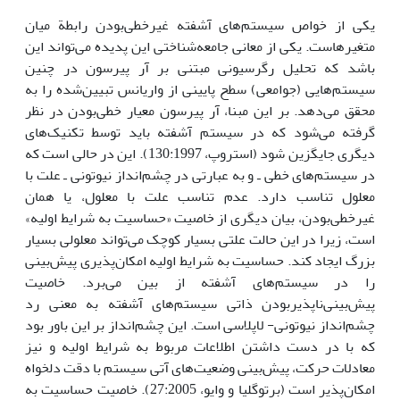
یکی از خواص سیستم‌های آَشفته غیرخطی‌بودن رابطة میان
متغیرهاست. یکی از معانی جامعه‌شناختی این پدیده می‌تواند این
باشد که تحلیل رگرسیونی مبتنی بر آر پیرسون در چنین
سیستم‌هایی (جوامعی) سطح پایینی از واریانس تبیین‌شده را به
محقق می‌دهد. بر این مبنا، آر پیرسون معیار خطی‌بودن در نظر
گرفته می‌شود که در سیستم آشفته باید توسط تکنیک‌های
دیگری جایگزین شود (استروپ، 130:1997). این در حالی است که
در سیستم‌های خطی ـ و به عبارتی در چشم‌انداز نیوتونی ـ علت با
معلول تناسب دارد. عدم تناسب علت با معلول، یا همان
غیرخطی‌بودن، بیان دیگری از خاصیت «حساسیت به شرایط اولیه»
است، زیرا در این حالت علتی بسیار کوچک می‌تواند معلولی بسیار
بزرگ ایجاد کند. حساسیت به شرایط اولیه امکان‌پذیری پیش‌بینی
را در سیستم‌های آشفته از بین می‌برد. خاصیت
پیش‌بینی‌ناپذیر‌بودن ذاتی سیستم‌های آشفته به معنی رد
چشم‌انداز نیوتونی- لاپلاسی است. این چشم‌انداز بر این باور بود
که با در دست داشتن اطلاعات مربوط به شرایط اولیه و نیز
معادلات حرکت، پیش‌بینی وضعیت‌های آتی سیستم با دقت دلخواه
امکان‌پذیر است (برتوگلیا و وایو، 27:2005). خاصیت حساسیت به