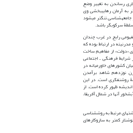
یاری رساندن به تغییر وضع
 که بیشتر به آرمان رهایی‏بخشی وی
جامعه‏شناسی تنگ‏تر می‏شود
سلطۀ سرکوب‏گر باشد.
مفهومی‏ رایج در غرب چندان
 مدرنیته در ارتباط بوده که
جای «دولت» از مفاهیم ساخت
ز شرایط فرهنگی ـ اجتماعی
یان کشورهای خاورمیانه در
 قرن نوزدهم شاهد برآمدن
نۀ روشن‏فکری است. در این
اندیشه ظهور کرده است. از
بشخور آن‏ها در شمال آفریقا،
ته‏ای مرتبط به روش‏شناسی
نوشتار کمتر به سازوکارهای