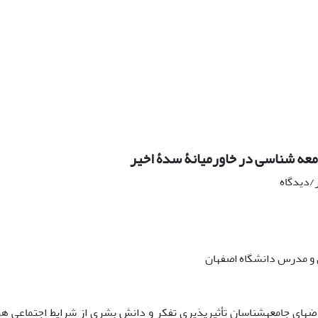
عه ‏شناسی در خاورمیانۀ سدۀ اخیر
ر/دیدگاه
و مدرس دانشگاه اصفهان
رض‏های جامعه‏شناسان تأثیرپذیری تفکر و دانش بشری از شرایط اجتماعی هر