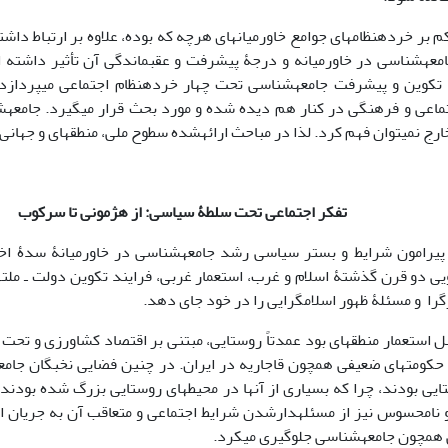
 بر خرده‏نظام‏ها‏ی جوامع خاورمیانه‏ای هرچه که بوده، علاوه بر ارتباط داشت
معه‏شناسی در خاورمیانه و درجۀ پیشرفت و عقب‏ماندگی آن تأثیر داشته ا
 تکوین و پیشرفت جامعه‏شناسی تحت چهار خرده‏نظام اجتماعی می‏پردازد
ماعی و فرهنگی در کنار هم دیده شده و مورد بحث قرار می‏گیرد. جامعه‏شن
ارج نمی‏توان فهم کرد. لذا در مباحث ارائه‏شده سطوح ملی، منطقه‏ای و جهانی
تفکر اجتماعی تحت سلط
ۀ
سیاسی: از هژمونی تا سرکوب
پیرامون شرایط و بستر سیاسی رشد جامعه‏شناسی در خاورمیانۀ سدۀ اخیر
ی دو قرن گذشتۀ اسلام و غرب، استعمار غربی، فرایند تکوین دولت ـ ملت‏ها‏
را و مسئلۀ ظهور اسلام‏گرایی را در خود جای دهد.
بل استعمار منطقه‏ای بود عمدتاً روستایی، مبتنی بر اقتصاد کشاورزی و تحت 
 حکومت‏ها‏ی ضعیفی همچون قاجاریه در ایران. در چنین فضایی نخبگان جامعه 
 و نامحسوس نیز از مسئله‏دارشدن شرایط اجتماعی و متعاقب آن به جریان ا
 همچون جامعه‏شناسی جلوگیری می‏کرد.