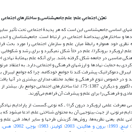
تعیّن اجتماعیِ علم: علم جامعه‏شناسی و ساختارهای اجتماعی
ض‏ها‏ی اساسی جامعه‏شناسی این است که هر پدیدۀ اجتماعی تحت تأثیر سایر
هادها و ساختارهای پهن‏دامنۀ اجتماعی در ارتباط است. جامعه‏شناسان و ‏ان
 نظری خود همواره رابطۀ میان علم و سازمان اجتماعی را مورد بحث قرار 
علم (رویکرد برون‏گرا)، علم در خلأ شکل نمی‏گیرد و برای رشد و شکوفایی
نگی مناسبی در جامعه شکل گرفته باشد. برای آنکه علم به‏مثابۀ نهادی ا
ارکردی به حمایت نهادها و ارزش‏های فرهنگی و اجتماعی دارد. به اعتقاد م
لیبرال دموکراتیک پیشرفت کند تا جوامع خودکامه، چرا که جوامع لیبرال ب
د و در خصوص تنوع فرهنگی و عقاید مختلف مدارای بیشتری در آن‏ها یاف
سازگارتر است (گلوور و دیگران، 1387: 75). لذا ساختارهای اجتماعی جوام
دی و فرهنگی را برای علم و پیشرفت آن فراهم می‌آورند.
سی معرفت علمی (رویکرد درون گرا) ـ که نوعی گسست از پارادایم نهادگ
ایم مرتونی، از جهت بی‏توجهی آن به محتوای شناختی علم، ادعا می‏شود که
ی علم، یعنی نظریه‌ها، روش‌ها، گزینش طرح­ها و سایر ابعاد فنی علم و ت
لینچ، 1993
؛
برون و ‏ها‏کینن، 2003
؛
کولینز، 1983
؛
بوچی، 2002؛
هس، 997