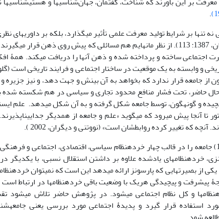
معرفت بر این باورند که شناخت، گفتمان، جهان‌شناسی­ها و هستی­شناسی­ها 
.
نه تنها بر شرایط تولید معرفت علمی تأثیر می‏گذارد، بلکه بر داوری‏ها‏ی ن
(گلوور و دیگران، 1387: 113). از نظر مانهایم هم مسائلی که پیش روی ذهن قرار می
 اجتماعی ساخته و پرداخته شده و ذهن آن‏ها را دریافت می‏کند. همۀ افکار 
ون از جامعه قرار ندارد که بخواهد به آن بینش و جهت دهد، و نیز جزیره 
ال حاضر، تحت فشار منافع محدود تجاری و سیاسی در هم شکسته شده 
چیده و گونه‏گون، توسط جامعه شکل گرفته و به آن شکل می‏دهد. علم ایست
ر تا آنجا پیش می‏رود که می‏گوید «علم و جامعه از همدیگر جدایی‏ناپذیرند. 
. آنچه که تغییر کرده روابطشان است» (نووتنی و دیگران، 2002 ).
پارسونز (1951) جامعه را در قالب چهار خرده‏نظام سیاسی، اقتصادی، اجتماعی و فرهن
زی، خرده‏نظام‏ها‏ی یادشده علاوه بر داشتن استقلال نسبی، با یکدیگر در ار
 یکی از بصیرت‏ها‏یی که پارسونز ارائه می‏دهد این است که نمی‏توان خرده‏نظامی
جۀ پیشرفت و پیچیدگی هریک با وضعیت باقی خرده‏نظام‏ها ‏در ارتباط است 
‏نظام‏ها ‏و کل نظام اجتماعی می‏شود. در پژوهش حاضر تلاش می‏شود تق
‏مورد استفاده قرار گیرد و پدیدۀ اجتماعی مورد بررسی یعنی جامعه‏شن
طالعه شود.