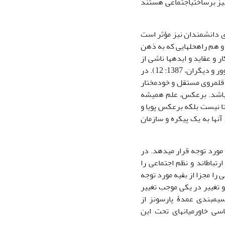
نیز برساختی­اجتماعی هستند
ظری دانشمندان نیز مؤثر است
‏گیرند و هم راه‏حل‏ها‏یی که به ذهن
و عقاید و ایده‏ها‏ ناشی از
یک وضعیت تاریخی و وابسته به یک موقعیت در ساختار اجتماعی و فرایند تاریخی است (گلوور و دیگران، 1387: 12). در
و قلمروی مستقل و خودمختار
باشد. برعکس، علم همیشه
ا نیست بلکه برعکس پویا و
آن‏ها به یک پیکره و سازمان
گی مورد توجه قرار می‏دهد. در
تباط‏اند و نظم اجتماعی را
 ‏را مجزا از بقیه مورد توجه
و تغییر در یکی موجب تغییر
سیم‏بندی عمدۀ پارسونز از
اسی خاورمیانه‏ای تحت این