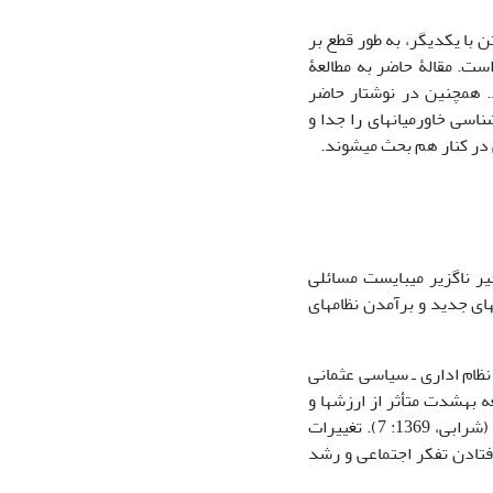
ن با یکدیگر، به طور قطع بر
ست. مقالۀ حاضر به مطالعۀ
. همچنین در نوشتار حاضر
اسی خاورمیانه‏ای را جدا و
 در کنار هم بحث می‏شوند.
 ناگزیر می‏بایست مسائلی
ی جدید و برآمدن نظام‏ها‏ی
نظام اداری ـ سیاسی عثمانی
به‏شدت متأثر از ارزش‏ها ‏و
نگره‏ها‏ی روستایی بودند، چرا که بسیاری از آن‏ها در محیط‏ها‏ی روستایی بزرگ شده بودند (شرابی، 1369: 7). تغییرات
فتادن تفکر اجتماعی و رشد