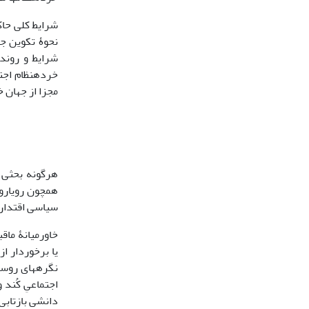
شرایط کلی حاکم
نحوۀ تکوین جا
شرایط و روند
خرده‏نظام اجت
مجزا از جهان خ
هرگونه بحثی 
همچون رویاروی
سیاسی اقتدارگ
خاورمیانۀ ماق
یا برخوردار از
اجتماعیِ کُند
دانشی بازتابی