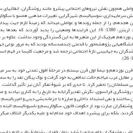
املی همچون نقش نیروهای اجتماعی پیشرو مانند روشن‏گران، انقلاب‏ها‏ی
یش سرمایه‏داری، سوسیالیسم، شهرگرایی، تغییرات مذهبی همسو با سکولا
ن هجدهم، را از جمله روندها و عواملی می‏داند که زمینۀ لازم جهت پید
فراهم آوردند (ریتزر، 1380: 6). این فرایندها وضعیتی را پدید آوردند ک
 نوزدهم هیچ‏یک از این متغیرها به این گستردگی وجود نداشت. علاوه بر هم
انشگاه‏ها‏یی پژوهش‏محور با قدمتی چندصدساله بودند که به مرور نوعی جها
شن‏گران به جهان‏بینی تازۀ اجتماعی ترجمه شد و مرجعیت کلیسا در فهم انسا
قرن نوزدهم و نیمۀ اول قرن بیستم در مرحلۀ افول تمدنی خود به سر می‏بر
 مقابل غرب مهاجم حالت تدافعی به خود گرفت و نوک پیکان نقد را به سم
 مسلمانان را تحقیر کرد. تا حدی که بر شیوۀ تفکر آنان نیز تأثیر گذاشت. 
ه روشن‏گری فرانسوی، نگرش تقدیرگرایانه به تاریخ را به کناری نهادند و م
ساختند و نفی استبداد داخلی و مبارزه با جزم‏اندیشی دینی و امپریالیسم خ
وشن‏فکران عبارت بود از حکومت قانون، سکولاریسم و ناسیونالیسم؛ البته در
ب روشن‏فکران خاورمیانه را شاید بتوان فقدان پشتوانۀ نظری لازم دانست