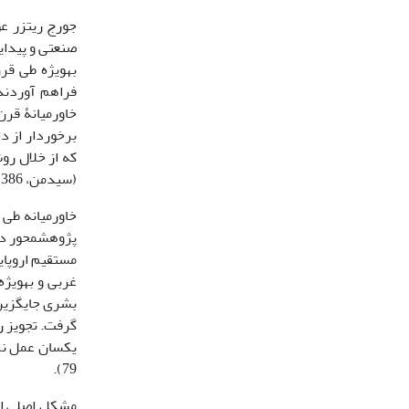
جورج ریتزر عو
صنعتی و پیدا
به‏ویژه طی قر
خاورمیانۀ قرن
برخوردار از د
که از خلال رو
(سیدمن، 1386: 26).
خاورمیانه طی 
پژوهش‏محور در
مستقیم اروپایی
غربی و به‏ویژ
بشری جایگزین 
گرفت. تجویز ر
79).
مشکل اصلی اغل