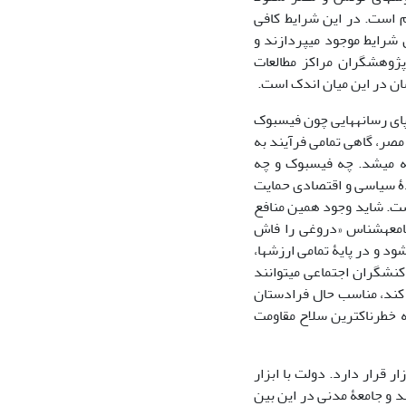
م است. در این شرایط کافی
 شرایط موجود می‏پردازند و
 پژوهشگران مراکز مطالعات
ن در این میان ‏اندک است.
ای رسانه‏ها‏یی چون فیس‏بوک
مصر، گاهی تمامی ‏فرآیند به
ه می‏شد. چه فیس‏بوک و چه
یدۀ سیاسی و اقتصادی حمایت
 است. شاید وجود همین منافع
جامعه‏شناس «دروغی را فاش
 و در پایۀ تمامی ‏ارزش‏ها‏،
کنشگران اجتماعی می‏توانند
ام‏آلودی که طبیعی جلوه کند، مناسب حال فرادستان
ه خطرناک‏ترین سلاح مقاومت
 قرار دارد. دولت با ابزار
د و جامعۀ مدنی در این بین