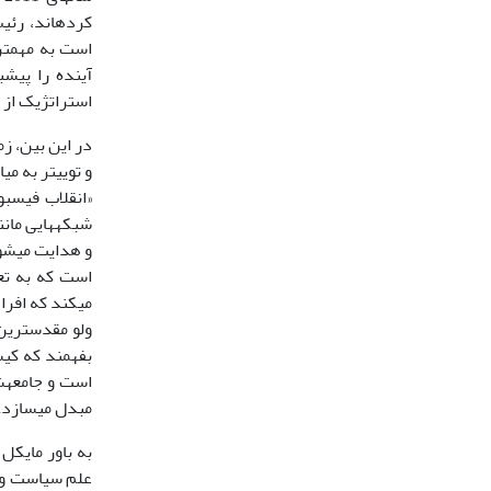
کرده‏اند، رئی
است به مهم‏تر
آینده را پیش‏
استراتژیک از 
در این بین، زم
و توییتر به می
«انقلاب فیس‏ب
شبکه‏ها‏یی ما
و هدایت می‏شون
است که به تعب
می‏کند که افرا
ولو مقدس‏ترین
است و جامعه‏ش
مبدل می‏سازد.
به باور مایکل
علم سیاست و ب