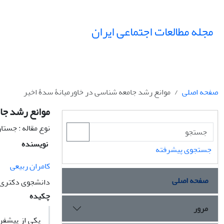
مجله مطالعات اجتماعی ایران
صفحه اصلی
موانع رشد جامعه ‏شناسی در خاورمیانۀ سدۀ اخیر
موانع رشد جام
نوع مقاله : جستا
نویسنده
جستجوی پیشرفته
کامران ربیعی
صفحه اصلی
دانشجوی دکتری 
چکیده
مرور
یکی از پیش‏ف