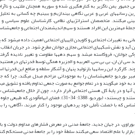
س جمهور یمن ناگزیر به کناره‏گیری شده و سوریه همچنان ملتهب و ناآرا
ین رسانه‏ها‏ی غربی و عربی نگاهی بیندازیم و ببینیم چه کسانی به تحلیل
بینی می‏کنند. متخصصان استراتژی‏ها‏ی نظامی، کارشناسان علوم سیاسی و
جملۀ مهم‏ترین این افراد هستند و سهم ‏اندیشمندان اجتماعی و جامعه‏شناسا
انی به تغییرات اجتماعی و کاویدن لایه‏ها‏ی اجتماعی اهمیت داده می‏شود که پ
ان آید و نقش شبکه‏ها‏ی اجتماعی مجازی جوانان مطرح شود. در جریان انقلاب 
وکی جوانان» فروکاسته می‏شد و سهم دهه‏ها ‏مقاومت و تغییر نادیده گرفت
نند سی ان ان، بی بی سی، العربیه و الجزیره همگی توسط قدرت‏ها‏ی درهم‏تن
د. کارکرد این رسانه‏ها ‏بازتولید پنهان و آشکار سلطه و منافع این قدرت‏ها‏
یر بوردیو جامعه‏شناسان را به موجوداتی مزاحم مبدل می‏کند، چرا که 
د به خود می‏گویند و در تمام جوامع به صورت جمعی تداوم یافته و تشویق می‏شود
 آن‏ها و در پایۀ کل هستی اجتماعی قرار دارد». چون از خلال جامعه‏شناس «
بفهمند که کیستند و چیستند» (بوردیو، 1388: 34-31). فضای ابه
ناس که با خصلت تأملی خود پرده‏ها‏ی موجود را کنار می‏زند، «آگاهی» را ب
 بوراوی، در جهان جدید، جامعۀ مدنی در معرض فشارهای مداوم دولت و بازار
ازار با علم اقتصاد سعی می‏کنند سلطۀ خود را بر جامعۀ مدنی مستحکم کنن