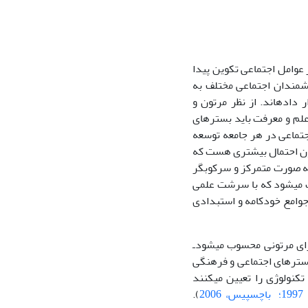
 عوامل اجتماعی تکوین پیدا
دیشمندان اجتماعی مختلف به
داده‏اند. از نظر مرتون و
 علم و معرفت باید بسترهای
جتماعی در هر جامعه توسعه
رتون احتمال بیشتری هست که
ه صورت متمرکز و سرکوب‏گر
ت می‏شود که با سرشت علمی
ع باز، بیشتر از جوامع خودکامه و استبدادی
رای مرتونی محسوب می‏شودـ
 بسترهای اجتماعی و فرهنگی
کنولوژی را تعیین می‏کنند
1
؛ باچسپیس، 2006
).