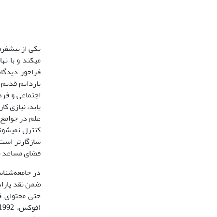
یکی از پیش‏فر
می‏کند و با ن
فراخور دیدگاه
پاردایم قدیم 
اجتماعی و فره
یابد، نیازی ک
علم در جوامع 
کنترل نمی‏شون
فضای مساعد ما
در جامعه‌شنا
ضمن نقد پاراد
حتی محتوای فن
(فوکس، 1992؛