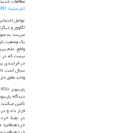
مطالعات جدید 
(نارستینا، 1991)
عوامل اجتماعی 
می‏رسد به صورت
واقع، علم بیر
نیست که در ح
در فرایندی پی
سیال است. لاتو
واحد تعلق دارند
دیدگاه پارسون
تأمین می‏کنند.
قرار داد و در
در بقیۀ خرده
خرده‏نظام‏ها 
خرده‏نظام‏ها ‏م