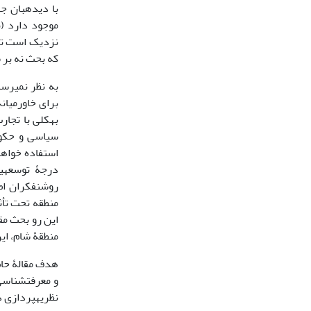
با دیده‏بان ج
نزدیک است تا 
که بحث نه بر 
به نظر نمی‏رس
برای خاورمیانه
به‏کلی با تجا
سیاسی و حکومت
استفاده خواهد
درجۀ توسعه‏ی
روشن‏فکران ا
منطقه تحت تأث
این رو بحث مقا
منطقۀ شام، ای
هدف مقالۀ حاض
و معرفت‏شناسی
نظریه‏پردازی 