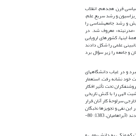
 سیاسی قرن هجدهم، انقلاب
ریزاسیون و رشد سریع علم،
ایش و رشد جامعه‏شناسی را
ه بعدها به «مدرنیته» معروف شد. در
ۀ این‏ها، کشورهای اروپایی
ن‏بینی علمی ‏را شکل دادند
ن و جامعه را زیر سؤال برد
د و در غیاب دانشگاه‏ها‏ی
ت خود نشانه رفت. استعمار
روشن‏فکران تحت تأثیر افکار
شیت الهی را با کنش تاریخی
ارجی سرلوحۀ کار آنان قرار
 این نفی و تجویزها نخبگان
یکسان عمل نکردند، بلکه برای پیشبرد اهداف خود مدام له و علیه یکدیگر ائتلاف می‏کردند (آبراهامیان، 1383: 80-
 که متکی به دانش بومی‏ و