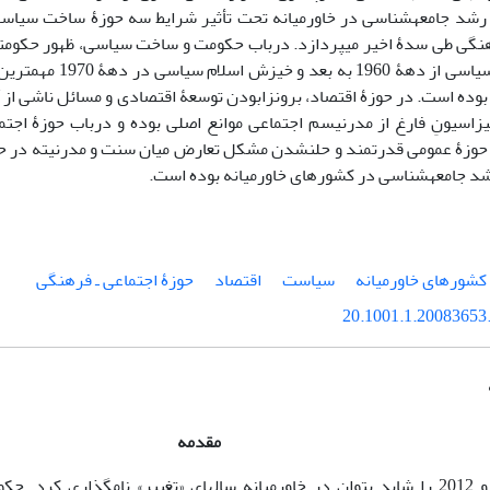
رشد جامعه‏شناسی در خاورمیانه تحت تأثیر شرایط سه حوزۀ ساخت سیاسی
نگی طی سدۀ اخیر می‏پردازد. درباب حکومت و ساخت سیاسی، ظهور حکومت‏ها
شدن قدرت سیاسی از دهۀ 60
وده است. در حوزۀ اقتصاد، برون‏زابودن توسعۀ اقتصادی و مسائل ناشی از آ
زاسیونِ فارغ از مدرنیسم اجتماعی موانع اصلی بوده و درباب حوزۀ اجت
حوزۀ عمومی ‏قدرتمند و حل‏نشدن مشکل تعارض میان سنت و مدرنیته در حوز
شد جامعه‏شناسی در کشورهای خاورمیانه بوده است.
کشورهای خاورمیانه
سیاست
اقتصاد
حوزۀ اجتماعی ـ فرهنگی
20.1001.1.20083653.
مقدمه
سال‏های 2011 و 2012 را شاید بتوان در خاورمیانه سال‏ها‏ی «تغییر» نام‏گذاری 