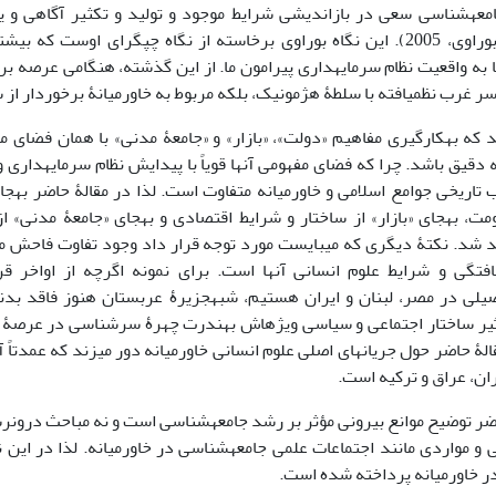
امعه‏شناسی سعی در بازاندیشی شرایط موجود و تولید و تکثیر آگاهی و 
موجود دارد (بوراوی، 2005). این نگاه بوراوی برخاسته از نگاه چپ‏گرای اوست
به واقعیت نظام سرمایه‏داری پیرامون ما. از این گذشته، هنگامی ‏عرصه بر 
سر غرب نظم‏یافته با سلطۀ هژمونیک، بلکه مربوط به خاورمیانۀ برخوردار از 
د که به‏کارگیری مفاهیم «دولت»، «بازار» و «جامعۀ مدنی» با همان فضای 
 دقیق باشد. چرا که فضای مفهومی‏ آن‏ها قویاً با پیدایش نظام سرمایه‏داری و
رب تاریخی جوامع اسلامی ‏و خاورمیانه متفاوت است. لذا در مقالۀ حاضر به‏
، به‏جای «بازار» از ساختار و شرایط اقتصادی و به‏جای «جامعۀ مدنی» ا
 شد. نکتۀ دیگری که می‏بایست مورد توجه قرار داد وجود تفاوت فاحش م
افتگی و شرایط علوم انسانی آن‏ها است. برای نمونه اگرچه از اواخر
صیلی در مصر، لبنان و ایران هستیم، شبه‏جزیرۀ عربستان هنوز فاقد بد
یر ساختار اجتماعی و سیاسی ویژه‏اش به‏ندرت چهرۀ سرشناسی در عرصۀ ‏
لۀ حاضر حول جریان‏ها‏ی اصلی علوم انسانی خاورمیانه دور می‏زند که عمدتاً آ
ران، عراق و ترکیه است.
ر توضیح موانع بیرونی مؤثر بر رشد جامعه‏شناسی است و نه مباحث درون‏رش
 و مواردی مانند اجتماعات علمی ‏جامعه‏شناسی در خاورمیانه. لذا در این 
در خاورمیانه پرداخته شده است.