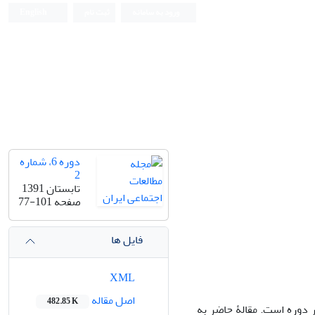
ورود به سامانه
ثبت نام
English
دوره 6، شماره
2
تابستان 1391
صفحه
77-101
فایل ها
XML
اصل مقاله
482.85 K
 دوره است. مقالۀ حاضر به