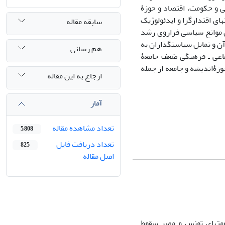
 و حکومت، اقتصاد و حوزۀ
‏ی اقتدارگرا و ایدئولوژیک
سابقه مقاله
19 به بعد و خیزش اسلام سیاسی در دهۀ 1970 مهم‏ترین موانع سیاسی فراروی رشد
ن و تمایل سیاست‏گذاران به
هم رسانی
ماعی ـ فرهنگی ضعف جامعۀ
ۀ‏اندیشه و جامعه از جمله
ارجاع به این مقاله
آمار
تعداد مشاهده مقاله
5,808
تعداد دریافت فایل
825
اصل مقاله
کرد. حکومت‏ها‏ی تونس و مصر سقوط