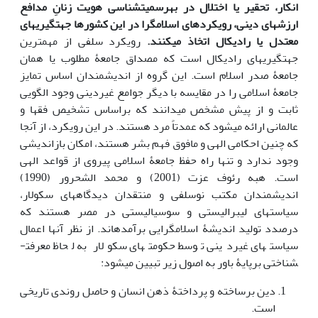
انکار، تحقیر یا اختلال در به­رسمیت‏شناسی هویت زنانِ مدافع
ارزش­های دینی، رویکردهای اسلام‏گرا در این کشورها جهت­گیری­های
معتدل یا رادیکال اتخاذ می­کنند.
رویکرد سلفی از مهم‏ترین
جهت‏گیری‏های رادیکال است که مصداق جامعۀ مطلوب یا همان
جامعۀ صدر اسلام است. این گروه از اندیشمندان اساس تمایز
جامعۀ اسلامی را در مقایسه با دیگر جوامع غیردینی وجود الگویی
ثابت و از پیش مشخص می­دانند که براساس تشخیص فقها و
عالمانی ارائه می­شود که عمدتاً مرد هستند. در این رویکرد، از آنجا
که چنین احکامی الهی و مافوق فهم بشر هستند، امکان بازاندیشی
وجود ندارد و تنها راه حفظ جامعۀ اسلامی پیروی از قواعد الهی
است. هبه رئوف عزت (2001) و محمد الشحرور (1990)
اندیشمندان مکتب نوسلفی و منتقدان دیدگاه­های سکولار،
سیاست­های لیبرالیستی و سوسیالیستی در مصر هستند که
درصدد تولید اندیشۀ اسلام­گرایی برآمده­اند. از نظر آن­ها اعمال
سیاست­های غیردینی توسط حکومت­های سکولار به لحاظ معرفت­
شناختی برپایۀ باور به اصول زیر تبیین می‏شود:
دین برساخته و پرداختۀ ذهن انسان و حاصل روندی تاریخی
است.