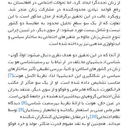
از زنان تجددگرا ایجاد کرد، اما تحولات اجتماعی در افغانستان به
رفع قواعد نهادی محدودکننده در مشارکت زنان منجر شد.
رویکرد غالب در این تحقیق برگرفته از مدل مذکور است، با این
تفاوت که از یک سو سطح تحلیل محدود به مقایسۀ دو کشور
نیست و شامل بیست مورد می­شود؛ از سوی دیگر، در تبیین چرایی
تنوع جنبش زنان علاوه بر متغیرهای اجتماعی به ساختار سیاسی و
ایدئولوژی مذهبی نیز پرداخته شده است.
از آنجا که در این تحقیق دو هدف نظری دنبال می­شود: اولاً، گونه­
شناسی اندیشه­های مختلف در ارتباط با به‏رسمیت­شناسی هویت
زنان در کشورهای اسلامی؛ و ثانیاً، بررسی تطبیقی تأثیر ساختارهای
سیاسی در شکل­گیری این اندیشه­ها؛ لذا، نظریۀ اکسل هونت
[7]
مناسب تشخیص داده شده است. او از یک سو متأثر از مکتب
فرانکفورت، دیدگاه هابرماس و فوکو و از سوی دیگر، منتقد بحران
شأن اجتماعی گروه­های به‏حاشیه­‏رانده‏شده در جامعۀ کنونی است.
در عین حال، هونت با ارائۀ نظریۀ به­رسمیت شناسی،
[8]
دیدگاه
هابرماس مبنی بر استعمار یک­جانبه و تمام‏عیار زیست‏جهان
[9]
توسط
نظام اجتماعی
[10]
را درمقابل مقاومت­های کنشگران شکننده
می­داند. همچنین او به نقد مفهوم قدرت متکثر، مولد و خرد فوکو