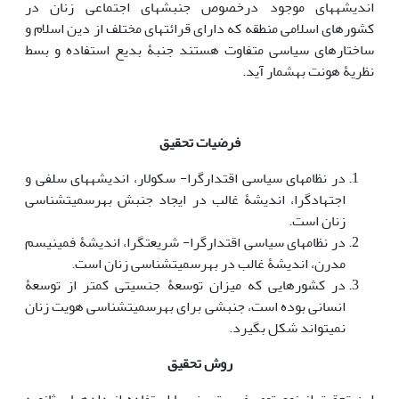
اندیشه‏های موجود درخصوص جنبش­های اجتماعی زنان در
کشورهای اسلامی منطقه که دارای قرائت­های مختلف از دین اسلام و
ساختارهای سیاسی متفاوت هستند جنبۀ بدیع استفاده و بسط
نظریۀ هونت به­شمار آید.
فرضیات تحقیق
در نظام­های سیاسی اقتدارگرا- سکولار، اندیشه­های سلفی و
اجتهادگرا، اندیشۀ غالب در ایجاد جنبش به­رسمیت­شناسی
زنان است.
در نظام­های سیاسی اقتدارگرا- شریعت­گرا، اندیشۀ فمینیسم
مدرن، اندیشۀ غالب در به­رسمیت‏شناسی زنان است.
در کشورهایی که میزان توسعۀ جنسیتی کمتر از توسعۀ
انسانی بوده است، جنبشی برای­ به‏رسمیت‏شناسی هویت زنان
نمی­تواند شکل بگیرد.
روش تحقیق