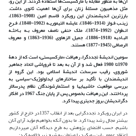
آن‌ها به منظور مقابله با مارکسیست‌ها استفاده ­کردند. از این رو،
مثل مذهبیون مسئلۀ زنان برای آن‌ها اهمیت ثانوی داشت.
بارزترین اندیشمندان این رویکرد قاسم امین (1908-1863)،
زینـب فـواز (1914-1846)، عایشه التیموریـه (1902-1840)،‌ فـرح
انـطوان (1992-1874)، ملک حنفی ناصف معروف بـه بـاحثـه
البـادیه (1918-1886)، جمیل الزهاوی (1936-1863) و معروف
الرصافی (1945-1877) هستند.
سومین اندیشۀ تجددگرا، رهیافت «مارکسیستی» است که از دهۀ
1970تا 1980 فعال شد و از آن به بعد تا فروپاشی اتحاد جماهیر
شوروی، رقیب سرسخت اندیشۀ اسلامی بود. این گروه از
اندیشمندان با تأکید بر ساختارهای ایدئولوژیک-سیاسی به
بررسی موقعیت حاشیه­ای­ها و استثمارشوندگان نظام پدرسالار
پرداختند. این رهیافت بخصوص پس از پایان جنگ 1967 در افکار
دگراندیشان بروز جدی­تری پیدا کرد.
در ایران رویکرد تجددگرایی بعد از انقلاب 1357در خارج از کشور
بیشتر مجال رشد پیدا کرد. ما بدون آنکه بخواهیم مؤید آرای آنان
باشیم، حسب اقتضای پژوهش، به طرح دیدگاه آنان می‏پردازیم.
اعتقاد عمومی این رویکرد را می­توان به ­شرح زیر خلاصه کرد: