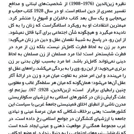
نظیره زین‌الدین (1976-1908) از شخصیت‌های لبنانی و مدافع
تفسیر عصری از دین اسلام است. او در سال 1928 کتاب
حجاب و
بی‌حجابی
و یک سال بعد کتاب
دختران و شیوخ
را منتشر کرد.
مهم‏ترین انتقادات او به رویکرد اسلام­گراست که زنان را به کل
نادیده می­گیرد و هیچ­گونه شأن اجتماعی برای آن­ها قائل نمی­شود.
از این رو، در پاسخ به شبهۀ نقصان عقل و دین در زنان می‌گوید:
«مرد بر زن به لحاظ فطرت کامل‌تر نیست، بلکه زن از مرد در
فطرت شایسته‌تر است؛ لذا مرد مسلمان از زن مسلمان به لحاظ
دینی نمی‌تواند کامل‌تر باشد. اما مرد به‌سبب توان بدنی بر زن
برتری می‌جوید؛ از این رو، وی را به بردگی می‌کشد، راه‌های عقل او
را می‌بندد و این امر منجر به تفاوت میان مرد و زن در ارائۀ آثار
عقل‌ آن‌ها می‌شود؛‌ همان‌گونه که میان هر سلطه‌گر غالب و مغلوبی
چنین رابطه­ای برقرار است» (زین‌‌الدین، 1928: ‌67). به­زعم او،
علت گرایش زنان در کشورهای اسلامی به ارزش­های سکولاریستی
مدرن ناشی از انطباق اخلاق فمینیستی جامعۀ غربی با سیاست این
کشورهاست؛ یعنی برخلاف شکافی که میان عرصۀ عینی و نهادی
جامعه با ارزش­های کنشگران در جوامع اسلامی رخ داده است، در
غرب مجموعۀ همگنی از موقعیت ذهنی و عینی ایجاد شده است
که نارضایتی نیروهای اجتماعی را به دنبال ندارد. او وضع احکامی