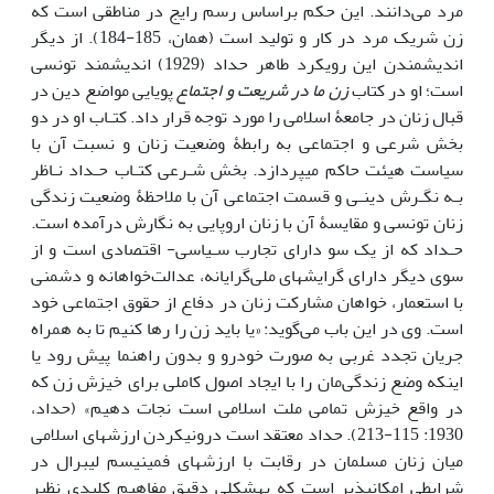
مرد می‌دانند. این حکم براساس رسم رایج در مناطقی است که
زن شریک مرد در کار و تولید است (همان، 185-184). از دیگر
اندیشمندن این رویکرد طاهر حداد (1929) اندیشمند تونسی
است؛ او در کتاب
زن ما در شریعت و اجتماع
پویایی مواضع دین در
قبال زنان در جامعۀ اسلامی را مورد توجه قرار داد. کتـاب او در دو
بخش شرعی و اجتماعی به رابطۀ وضعیت زنان و نسبت آن با
سیاست هیئت حاکم می­پردازد. بخش شـرعی کتـاب حـداد نـاظر
بـه نگـرش دینـی و قسمت اجتماعی آن با ملاحظۀ وضعیت زندگی
زنان تونسی و مقایسۀ آن با زنان اروپایی به نگارش درآمده است.
حـداد که از یک سو دارای تجارب سـیاسی- اقتصادی است و از
سوی دیگر دارای گرایش­های ملی‌گرایانه، عدالت‌خواهانه و دشمنی
با استعمار، خواهان مشارکت زنان در دفاع از حقوق اجتماعی خود
است. وی در این باب می‌گوید: «یا باید زن را رها کنیم تا به همراه
جریان تجدد غربی به صورت خودرو و بدون راهنما پیش رود یا
اینکه وضع زندگی‌مان را با ایجاد اصول کاملی برای خیزش زن که
در واقع خیزش تمامی ملت اسلامی است نجات دهیم» (حداد،‌
1930: 115-213). حداد معتقد است درونی‏کردن ارزش­های اسلامی
میان زنان مسلمان در رقابت با ارزش­های فمینیسم لیبرال در
شرایطی امکان‏پذیر است که به­شکلی دقیق مفاهیم کلیدی نظیر