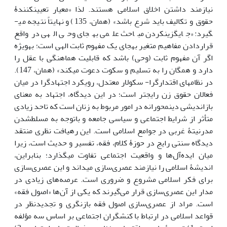
نیازمند داشتن اخلاق اسلامی هستند. لذا «معیار تعیین‏کنندۀ
حقوق و تکالیف باید شرع باشد» (همان، 135) و نهایتاً نتیجه می­
گیرد: «جایگزین‏کردن مباحث علمی به‏جای وحی الهی درواقع
قراردادن مفاهیم متغیر به‏جای یک مفهوم ثابت الهی است؛ به‏ویژه
اگر آن مفهوم ثابت (وحی) باشد که قابلیت هماهنگی با عقل را
دارد و همگان را به تسلیم و سکوت دعوت می‏کند» (همان، 147).
در نظام­های اقتدارگرا- سکولار معتدل، رویکرد اجتهادگرا در میان
فعالان حقوق زن رایج­تر است؛ در این دیدگاه، اجتهاد به معنای
بازاندیشی دین­محورانه در امور مربوط به زنان است که تاحد زیادی
متأثر از شرایط اجتماعی و سیاسی جامعه و باتوجه به مسلط‏شدن
مدرنیتۀ غربی در جوامع اسلامی است. این رهیافت نظری منتقد
دیدگاه سنتی رایج در حوزۀ کلام، فقه، تفسیر و حدیث است، زیرا
میان ایده‌آل‌ها و واقعیت اجتماعی تفاوت می­گذارد؛ بنابراین،
اندیشۀ اسلامی را نیازمند عصری‌سازی می­داند و این عصری‌سازی
برای فکر اسلامی مشروع و ضروری است. عرصه‌های زیادی در
مدار این عصری‌سازی قرار می‌گیرند که یکی از آن‌ها «اصول فقه»
است. مراد از عصری‌سازی اصول فقه بازنگری و تجدیدنظر در
قواعد اسلامی در ارتباط با کنشگران اجتماعی بر اساس سه مؤلفه