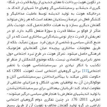
در تکوین هویت پرداخت تا معنای جدیدی از روابط قدرت در شکل­
گیری اندیشۀ به­رسمیت­شناسی گروه­های حاشیه­ای ارائه کند.
درحالی­که هونت به تولید اندیشه توسط عاملیت مداخله­گر و
کنشگرِ فعال در عرصۀ زیست­جهان معتقد است که هر زمان می­تواند
گفتمان دیگری بسازد و به هیئت حاکم تحمیل کند، جودیث باتلر
متأثر از فوکو بر سلطۀ قدرت و سوژۀ منفعل تأکید دارد. او در
تعریفش از قدرت دچار نوعی بنیادگرایی ساختاری است که در آن
منبع کنش سیاسی و شخصی از درون فرد بیرون نمی­آید، بلکه از
طریق معاوضات ساختاری پیچیده میان گفتمان­های هژمونیک
فرهنگی حاصل می­شود. تمرکز هونت در طرح نبرد اجتماعی حول
محور نابرابری اقتصادی نیست، بلکه موضوع کشمکش از منظر او
تکذیب یا انکار نهادی در به‏رسمیت‏شناسی هویت یا تحقیر
اجتماعی
[11]
برخی گروه­های اجتماعی است (هونت، 2001) که
حکومت تلاش می­کند با به‏تأخیرانداختن به‏رسمیت‏شناسی آنان و
موکول‏کردن آن به توافق­های بعدی، اشکال و میزان­های مختلفی از
مقاومت ایجاد ­کند؛ قربانیان بی­عدالتی برای به­رسمیت‏شناخته‏شدن
با تولید اندیشه­های متعارض با هنجارهای سیاسی درگیر می­شوند­
(مارفی، 2011: 76). در چنین تفکری دوام گروه­های اجتماعی
ناراضی در گرو تولید گفتمان مخالف و تقویت آن از طریق بسیج