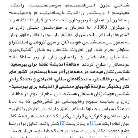
شناختی مدرن (لیبرال­فمینیسم، سوسیال­فمینیسم، رادیکال­
فمینیسم) و پست‏مدرن (اندیشۀ پسافمینیسم و فمینیسم­
پسامدرن) را مبنای نظریه­پردازی اندیشمندان قرار داد (قانعی­راد
و دیگران، 1388). اما هم‏زمان با مطرح‏شدن جنبش زنان در
کشورهای اسلامی، اندیشه­های مختلفی از سوی فعالان حقوق زنان
به منظور به­رسمیت­شناسی هویت آنان از سوی گروه­های اسلام­گرا و
سکولار مطرح شد. این نظریات متناقض به شکل آشتی­ناپذیری
سیاست­های رهایی‏بخشی و آزادسازی زنان از زیر سلطۀ نظام
مردسالار را مطرح کردند.
مطالعۀ اندیشۀ تقاضا برای ­به­رسمیت­
شناسی نشان می­دهد در دهه‌های آخر سدۀ بیستم در کشورهای
اسلامی، برخلاف غرب، دیدگاه‌های ‌سلفی، اجتهادی و تجددگـرا در
کنار یکدیگر سازندۀ گونه­های مختلفی از اندیشه برای به­رسمیت­
شناسی هویت زنان مسلمان هستند.
این سطح از تنوع در مطالبات
زنان و سیالیت مفهوم رهایی­بخشی در کشورهایی که به لحاظ
فرهنگ سیاسی به بلوک اسلامی تعلق دارند، در تعارض با نظریه‏­
های انتقادی و کارکردی قرار می‌گیرد که معتقدند هرچه شکاف
میان نظام اجتماعی
[1]
و جهان­زیست
[2]
کمتر باشد، تمایل برای حفظ
وضع موجود امکان­پذیرتر می­شود؛ درحالی­که طیف وسیعی از جنبش­