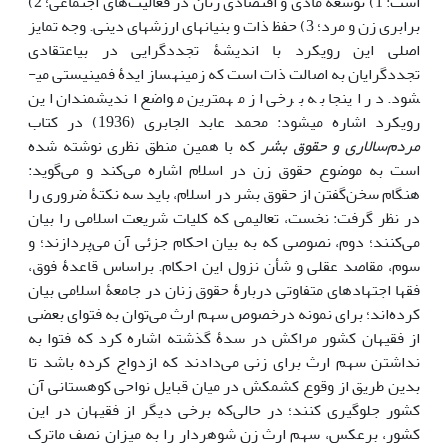
است: 1) توسعۀ مادی و اقتصادی زنان در فعالیت‌های اجتماعی؛ 2)
برابری زن و مرد؛ 3) حفظ ذات و بنیان­های ارزش­های دینی. وجه تمایز
اصلی این رویکرد با اندیشۀ تجددگرایی در بی‏اعتقادی
تجددگرایان به اصالت ذات است که زمینه‏ساز ایدۀ فمینیستی می­
شود. در اینجا به برخی از مهم‏ترین مواضع اندیشمندان این
رویکرد اشاره می­شود: محمد عابد الجابری (1936) در کتاب
مردم‌سالاری و حقوق بشر
که با همین منطق نظری نوشته شده
است به موضوع حقوق زن در اسلام اشاره می‌کند و می‌گوید:
هنگام سخن‌گفتن از حقوق بشر در اسلام، باید سه نکتۀ ضروری را
در نظر گرفت:‌ نخست، تعالیمی که کلیات شریعت اسلامی را بیان
می‌کنند؛ دوم، نصوصی که به بیان احکام جزئی آن می‌پردازند؛ و
سوم، مقاصد عقلی و شأن نزول این احکام. براساس قاعدۀ فوق،
فقها اجتهادهای متفاوتی دربارۀ حقوق زنان در جامعۀ اسلامی بیان
کرده‌اند؛ برای نمونه درخصوص سهم ارث می‌توان به فتوای بعضی
از فقیهان کشور مراکش در سدۀ گذشته اشاره کرد که فتوا به
نداشتن سهم ارث برای زنی می‌دادند که ازدواج کرده باشد تا
بدین طریق از وقوع کشمکش در میان قبایل نواحی کوهستانی آن
کشور جلوگیری کنند؛ در حالی‌که برخی دیگر از فقیهان در این
کشور، برعکس، سهم ارث زن شوهردار را به میزان نصف ماترک