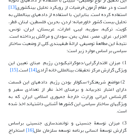
این تحقیق از نوع توصیفی- تبیینی با استفاده از داده­های ثانویه
است و در مقام آزمون فرضیات از رویکرد تحلیل بین­کشوری
[13]
استفاده کرده است. بنابراین، با استفاده از داده­های بین­المللی به
تحلیل بیست کشور خاورمیانه: اردن، بحرین، فلسطین، لبنان، قطر،
کویت، ترکیه، سوریه، لیبی، امارات، عربستان، ایران، تونس،
الجزایر، عراق، مصر، عمان، یمن، سودان و مراکش پرداخته است.
نتیجۀ این مطالعۀ توصیفی، ارائۀ طبقه­بندی کلی از وضعیت ساختار
سیاسی بر اساس موارد زیر است:
1) میزان اقتدارگرایی/دموکراتیک‏بودن رژیم. مبنای تعیین این
ویژگی گزارش مرکز تحقیقات بین­المللی خانه آزادی
[14]
است.
[15]
2) مواضع شریعت­گرا/سکولار بودن رژیم. داده­های این قسمت
دارای اعتبار تجربی­اند و برمبنای اخذ نظر از تعدادی سفیر و
کارشناس ایرانی وزارت خارجۀ جمهوری اسلامی ایران که به
ویژگی‏های ساختار سیاسی این کشورها آشنایی داشته‏اند اخذ شده
است.
3) میزان توسعۀ جنسیتی و توانمندسازی جنسیتی براساس
گزارش توسعۀ انسانی برنامه توسعه سلزمان ملل
[16]
استخراج