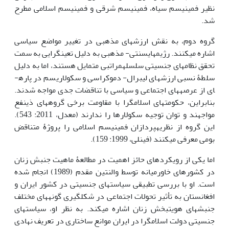
نظیر فمینیسم سیاه، فمینیسم شرقی و فمینیسم اسلامی مطرح
شد.
گروه دوم، به نقش ارزش­های مذهبی در تغییر مواضع سیاسی
اشاره می­کنند. رژیم­های­سنتی- مذهبی به دلیل تعین‏گرایی به سمت
تحقق نظام­های جنسیتی سلسله‏مراتبی متمایل هستند، اما به دلیل
سلطۀ نسبی ارزش­های لیبرال- دموکراسی و سکولاریسم در پاره­
ای از عرصه­های اجتماعی و سیاسی با تناقضات جدی مواجه شدند.
بنابراین، حکومت­های اسلام­گرا با مقاومت برخی گروه­های ذی‏نفع
مواجهند و توان توجیه سکولارها را ندارند (معدل، 2011: 543).
این گروه از نظریه­پردازان فمینیسم اسلامی را پروژۀ متناقض
بومی­ معرفی می­کنند (فینلی، 1999: 159).
اما یکی از رویکردهای حائز اهمیت در مطالعۀ ماهیت جنبش زنان
در کشورهای خاورمیانه توسط والنتین مقدم (1989) انجام شده
است. او با بررسی تطبیقی سیاست­های جنسیتی در کشور ایران و
افغانستان به تأثیر تحولات اجتماعی در شکل­گیری گونه­های مختلف
جنبش­های هویت­بخش زنان اشاره می­کند. به نظر او، سیاست­های
جنسیتی دولت اسلام­گرا در ایران موانع ساختاری در تعریف نهادی