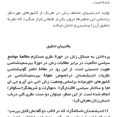
شده است.
تولید اندیشه­های مختلف زنان در هریک از کشورهای موردنظر
براساس این متغیرها درون یکی از طبقاتی قرار می‏گیرد که نظریۀ
تحقیق آن را پیش‏بینی و تحلیل می­کند.
یافته­های تحقیق
پرداختن به مسائل زنان در حوزۀ نظری مستلزم مطالعۀ مواضع
سیاسی حاکمیت در برابر مطالبات زنان در حوزۀ به‏رسمیت‏شناسی
هویت جنسیتی است. از این رو، در مقالۀ حاضر گونه­شناسی
نظریات اندیشمندان درخصوص مقولۀ به­رسمیت­شناسی در
کشورهای خاورمیانه براساس وضعیت زنان (جی دی آی
و جی ای
ام) و ساختار سیاسی (اقتدارگرا/ دموکرات و شریعت­گرا/سکولار)
انجام ­شده است.
از این منظر، می­توان دو سنت نظری کلی درباب
جنبش زنان معرفی کرد:
1) اندیشمندان «اسلام­گرا» که در قالب دو گفتمان قابل بررسی­