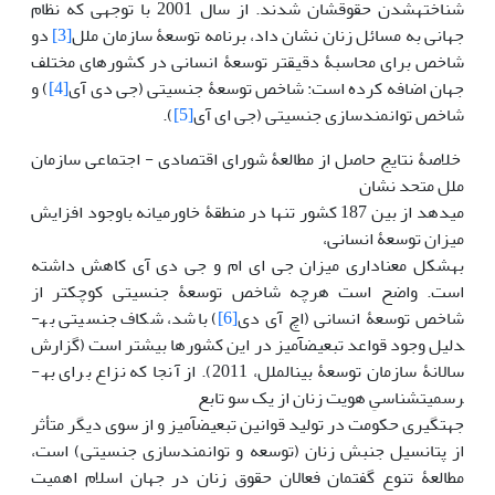
شناخته‏شدن حقوقشان شدند. از سال 2001 با توجهی که نظام
جهانی به مسائل زنان نشان داد، برنامه توسعۀ سازمان ملل
[3]
دو
شاخص برای محاسبۀ دقیق­تر توسعۀ انسانی در کشورهای مختلف
جهان اضافه کرده است: شاخص توسعۀ جنسیتی (جی دی آی
[4]
) و
شاخص توانمندسازی جنسیتی (جی ای آی
[5]
).
خلاصۀ نتایج حاصل از مطالعۀ شورای اقتصادی - اجتماعی سازمان
ملل متحد نشان
می­دهد از بین 187 کشور تنها در منطقۀ خاورمیانه باوجود افزایش
میزان توسعۀ انسانی،
به­شکل معناداری میزان جی ای ام و جی دی آی کاهش داشته
است. واضح است هرچه شاخص توسعۀ جنسیتی کوچک‏تر از
شاخص توسعۀ انسانی (اچ آی دی
[6]
) باشد، شکاف جنسیتی به­
دلیل وجود قواعد تبعیض­آمیز در این کشورها بیشتر است (گزارش
سالانۀ سازمان توسعۀ بین­الملل، 2011). از آنجا که نزاع برای به­
رسمیت­شناسیِ هویت زنان از یک سو تابع
جهت­گیری حکومت در تولید قوانین تبعیض­آمیز و از سوی دیگر متأثر
از پتانسیل جنبش زنان (توسعه و توانمندسازی جنسیتی) است،
مطالعۀ تنوع گفتمان فعالان حقوق زنان در جهان اسلام اهمیت