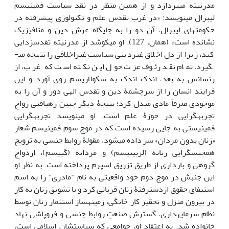
مدرنیته می‏پردازد و از همین منظر در نقد سیاست فمینیسم
لیبرال می‏نویسد: «در غرب تقدس علم و تکنولوژی پیشرفته در
حکومت‏های لیبرال، آن دو را به جایگاه عرش دین و متافیزیک
نشانده است» (همان، 127). او می‏کوشد از مدرنیته تقدس‏زدایی
کند، زیرا از دل اخلاق غیردینی سیاست غیراخلاقی را نتیجه می­
گیرد. تمام نقد رئوف عزت حول این نکته است که غرب، از
رنسانس به بعد، اندک اندک به سکولاریسم روی آورد و این
فرایند انسان را از سرچشمۀ دین و تقدس الهی دور و آن را به
موجودی صرفاً مادی مبدل کرد؛ نتیجۀ دیگر چنین رهیافتی رواج
تجربه­گرایی در حوزۀ علم است. او می‏نویسد تجربه‏گرایی
فمینیستی به جایی رسیده است که در موج سوم فمینیسم شعار
«زنان بدون مردان» سر داده می­شود، مقولۀ روابط جنسی به ترویج
همجنس­گرایی زنانه (لزبینیسم) و مردانه (گییسم)، ازدواج
گروهی و بارداری از طریق تزریق اسپرم پرداخته است. به ­نظر او
این جنبش در موج دوم خود واقعیتی به نام "مادری" را به اسم
استیفای حقوق ازدست‏رفتۀ زنان قربانی کرد و با تشویق زنان به کار
در بیرون منزل و تحقیر کار خانگی، زمینه­ساز استثمار زنان توسط
نظام سرمایه­داری، گسترش صنعتِ روابط جنسی و فروپاشی نهاد
خانواده شد. به اعتقاد او، جوامعی که سیاستشان اسلامی است،