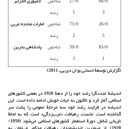
68/0
27/0
شاخص
جمهوری الجزایر
3
5
رتبه
26/0
73/0
شاخص
امارات متحده عربی
5
2
رتبه
83/0
39/0
شاخص
پادشاهی بحرین
1
3
رتبه
(گزارش توسعۀ انسانی یو ان دی پی، 2011)
اندیشۀ تجددگرا رشد خود را از دهۀ 1920 در بعضی کشورهای
اسلامی آغاز کرد و تاکنون به حیات خویش ادامه داده است. این
اندیشه در فرایند رشد خود سه مرحلۀ عمومی را پشت سر
گذاشته‌ است.
نخست، رهیافت «غرب‌زدگی» است که به لحاظ
تاریخی شامل دورۀ استعمار کشورهای اسلامی می‌شود (1950-
1920). از مهم‏ترین اندیشمندان رهیافت مذکور می‌توان به