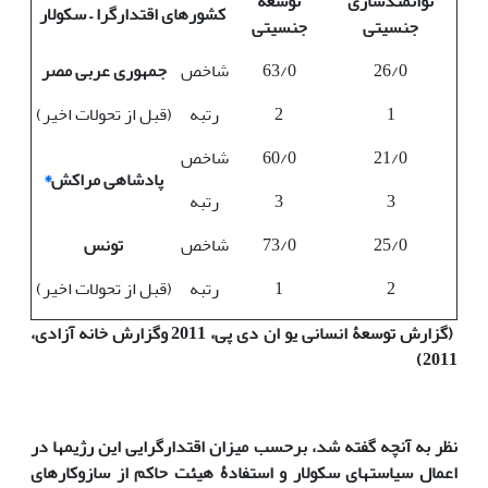
توانمندسازی
توسعه
کشورهای اقتدارگرا
–
سکولار
جنسیتی
جنسیتی
26/0
63/0
شاخص
جمهوری عربی مصر
1
2
رتبه
(قبل از تحولات اخیر)
21/0
60/0
شاخص
پادشاهی مراکش
*
3
3
رتبه
25/0
73/0
شاخص
تونس
2
1
رتبه
(قبل از تحولات اخیر)
(گزارش توسعۀ انسانی یو ان دی پی، 2011 وگزارش خانه آزادی،
2011)
نظر به آنچه گفته شد، برحسب میزان اقتدارگرایی این رژیم­ها در
اعمال سیاست­های سکولار و استفادۀ هیئت حاکم از سازوکار­های