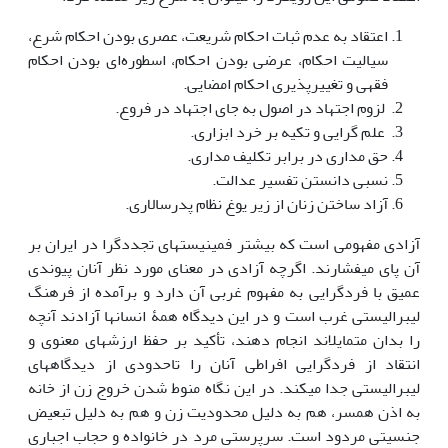
اعتقاد به عدم ثبات احکام شریعت، عصری بودن احکام شرع،
سیالیت احکام، عرضی بودن احکام، اسطوره‌ای بودن احکام
فقهی و تغییرپذیری احکام امضایی.
لزوم اجتهاد در اصول به جای اجتهاد در فروع.
علم گرایی و تکیه بر خرد ابزاری.
حق مداری در برابر تکلیف مداری.
نسبی دانستن تفسیر عدالت.
آزاد ساختن زنان از زیر یوغ نظام پدرسالاری.
آزادی مفهومی است که بیشتر فمینیست‏های تجددگرا در ایران بر
آن پای می‏فشارند. اگرچه آزادی در معنای مورد نظر آنان پیوندی
عمیق با فردگرایی به مفهوم غربی آن دارد و برآمده از فرهنگ
لیبرالیستی غرب است و در این دیدگاه همۀ انسان‏ها آزادند آنچه
را بدان متمایل‏اند انجام دهند، تأکید بر حفظ ارزش‏های معنوی و
انتقاد از فردگرایی افراطی آنان را تاحدودی از دیدگاه‏های
لیبرالیستی جدا می‏کند. در این نگاه منوط شدن خروج زن از خانه
به اذن همسر، هم به دلیل محدودیت زن و هم به دلیل تبعیض‏
جنسیتی مردود است. سرپرستی مرد در خانواده و حجاب اجباری