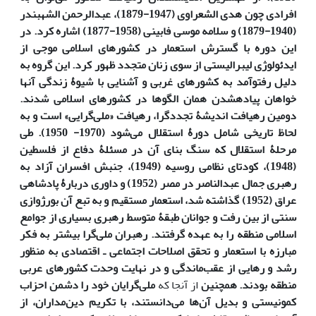
افرادی چون هدی الشعراوی (1947-1879)‌، عبدالرحمن ال­شهبندر
(1940-1879) و سلامه موسی فابینی (1958-1877) اشاره کرد.
در
این دوره با گسترش استعمار در کشورهای اسلامی موجی از
ایدئولوژی لیبرالیستی از سوی زنان متجدد ظهور کرد. این گروه به
دلیل رفت­وآمد به کشورهای غربی و آشنایی با شیوۀ زندگی آن­ها
خواهان پیاده‏شدن همان الگوها در کشورهای اسلامی شدند.
دومین رهیافت اندیشۀ تجددگرا، رهیافت «ملی‌گرایی» است و به
لحاظ تاریخی شامل دورۀ استقلال می‌شود (1970- 1950). طی
مرحلۀ استقلال که سنگ بنای آن در مسئلۀ دفاع از فلسطین
(1948)،‌ کودتای نظامی روسیه ‌(1949)، جنبش افسران آزاد به
رهبری جمال عبدالناصر در مصر (1952) و داوری دربارۀ پادشاهی
عراق (1952) گذاشته شد، استعمار مستقیم و به تبع آن بورژوازی
سنتی از بین رفت و جوانان طبقۀ متوسط رهبری بسیاری از جوامع
اسلامی منطقه را به عهده گرفتند. رهبران ملی‌گرا بیشتر به فکر
مبارزه با استعمار و تحقق اصلاحات اجتماعی ـ اقتصادی به منظور
رشد و رهایی از عقب‌ماندگی و در نهایت وحدت کشورهای عربی
منطقه بودند. همچنین
از آنجا که
ملی‌گرایان خود را دشمن احزاب
کمونیستی و بدیل آن‌ها می‌دانستند،‌ با تکریم دین‌مداران، از