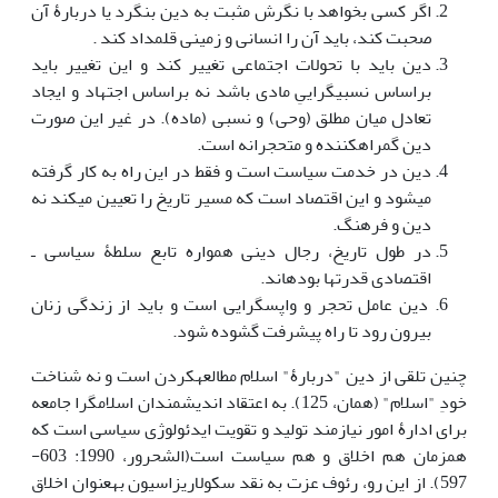
اگر کسی بخواهد با نگرش مثبت به دین بنگرد یا دربارۀ آن
صحبت کند، باید آن را انسانی و زمینی قلمداد کند .
دین باید با تحولات اجتماعی تغییر کند و این تغییر باید
براساس نسبی‏گراییِ مادی باشد نه براساس اجتهاد و ایجاد
تعادل میان مطلق (وحی) و نسبی (ماده). در غیر این صورت
دین گمراه‏کننده و متحجرانه است.
دین در خدمت سیاست است و فقط در این راه به کار گرفته
می‏شود و این اقتصاد است که مسیر تاریخ را تعیین می‏کند نه
دین و فرهنگ.
در طول تاریخ، رجال دینی همواره تابع سلطۀ سیاسی ـ
اقتصادی قدرت‏ها بوده‏اند.
دین عامل تحجر و واپس‏گرایی است و باید از زندگی زنان
بیرون رود تا راه پیشرفت گشوده شود.
چنین تلقی از دین "دربارۀ" اسلام مطالعه‏کردن است و نه شناخت
خودِ "اسلام" (همان، 125). به اعتقاد اندیشمندان اسلام­گرا جامعه
برای ادارۀ امور نیازمند تولید و تقویت ایدئولوژی سیاسی است که
هم‏زمان هم اخلاق و هم سیاست است(الشحرور، 1990: 603-
597). از این رو، رئوف عزت به نقد سکولاریزاسیون به‏عنوان اخلاق