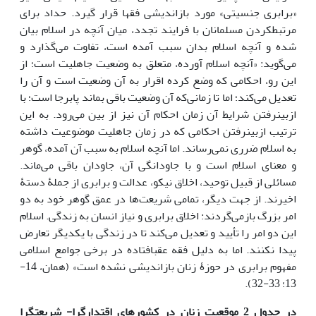
«برابری جنسیتی» مورد بازاندیشی فقها قرار گیرد. حداد برای
مرتبط‏کردن مسلمانان با فرایند تجدد، میان آنچه در اسلام بیان
شده و آنچه اسلام بدان سبب آمده است، تفاوت می‌گذارد و
می‌گوید: «آنچه اسلام آورده، متعلق به وضعیت جاهلیت است؛ از
این رو، احکامی که وضع کرده اقرار به آن وضعیت است و آن را
تعدیل می‌کند؛ اما تا زمانی‌که آن وضعیت باقی بماند پابرجا است؛ با
ازبین‏رفتن شرایط آن زمان احکام آن نیز از بین می‌رود. به این
ترتیب ازبین‏رفتن احکامی که در زمان جاهلیت موضوعیت داشته
به اسلام ضرری نمی‌رساند. اما آنچه اسلام به سبب آن آمده، گوهر
و معنای اسلام است و با جاودانگی آن، جاودان باقی می‌ماند.
مسائلی از قبیل توحید، اخلاق نیکو، عدالت و برابری از جملۀ دستۀ
اخیرند. از جهت دیگر، تمامی شریعت‌ها در عمق گوهر خود به دو
امر بزرگ بازمی‌گردند: اخلاق برابری و نیاز انسان به زندگی. اسلام
این دو امر را تأیید و تعدیل می‌کند تا در زندگی با یکدیگر تعارض
پیدا نکنند. اما به دلیل فقه عقب‏افتاده در برخی جوامع اسلامی
مفهوم برابری در حوزۀ زنان بازاندیشی نشده است» (همان، 14-
13؛ 33-32).
در جدول 2 موقعیت زنان در کشورهای اقتدارگرا- شریعت­گرا