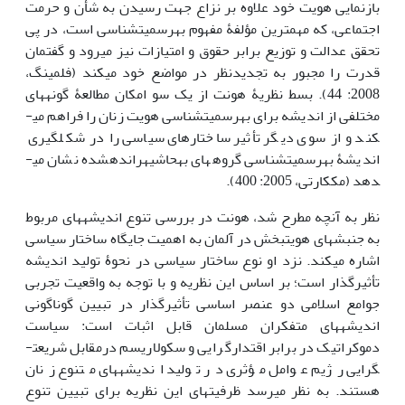
بازنمایی هویت خود علاوه بر نزاع جهت رسیدن به شأن و حرمت
اجتماعی، که مهم‏ترین مؤلفۀ مفهوم به­رسمیت­شناسی است، در پی
تحقق عدالت و توزیع برابر حقوق و امتیازات نیز می­رود و گفتمان
قدرت را مجبور به تجدیدنظر در مواضع خود می­کند (فلمینگ،
2008: 44). بسط نظریۀ هونت از یک سو امکان مطالعۀ گونه­های
مختلفی از اندیشه برای به­رسمیت­شناسی هویت زنان را فراهم می­
کند و از سوی دیگر تأثیر ساختارهای سیاسی را در شکل­گیری
اندیشۀ به­رسمیت‏شناسی گروه­های به­حاشیه­رانده‏شده نشان می­
دهد (مک­کارتی، 2005: 400).
نظر به آنچه مطرح شد، هونت در بررسی تنوع اندیشه­های مربوط
به جنبش‏های هویت­بخش در آلمان به اهمیت جایگاه ساختار سیاسی
اشاره می­کند. نزد او نوع ساختار سیاسی در نحوۀ تولید اندیشه
تأثیرگذار است؛ بر اساس این نظریه و با توجه به واقعیت تجربی
جوامع اسلامی دو عنصر اساسی تأثیرگذار در تبیین گوناگونی
اندیشه­های متفکران مسلمان قابل اثبات است: سیاست
دموکراتیک در برابر اقتدارگرایی و سکولاریسم درمقابل شریعت­
گرایی رژیم عوامل مؤثری در تولید اندیشه­های متنوع زنان
هستند. به نظر می­رسد ظرفیت­های این نظریه برای تبیین تنوع