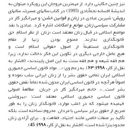
نیز چنین حکایتی دارد. از مهم‏ترین مروجان این رویکرد می­توان به
اندیشۀ افسانه نجم‏آبادی (1995) در کتاب
سال‏های عسرت، سال‏های
رویش
؛ شیرین عبادی در
زنان و قوانین خشن
؛ و مهرانگیز کار در
مشارکت سیاسی زنان، موانع و امکانات
اشاره کرد. عبادی با نقد
مواضع اسلامی در قبال زنان معتقد است «زنان از نظر اسلام حق
قانون‏گذاری ندارند. ممنوع ‏بودن زن‏ها از مقام
قانون‏گذاری مستقیماً از اصول حقوقی اسلام است و
هیچ عامل خارجی دیگری در تکوین این فکر دخالت ندارد، زیرا
هم فقه شیعه و هم فقه سنت به این اصل پایبندند» (افشار به
نقل از کار
، ۱۹۹۸: ۶۳
). به زعم وی: «... مواد قانون اساسی جمهوری
اسلامی ایران تمامی حقوق بشر را از زنان ایرانی سلب نموده و
اصولاً هرآنچه در قانون اساسی ایران مدون شده تماماً نقض حقوق
بشر است...». خانم مهرانگیز کار در جریان مطالعۀ اصولی
قانون اساسی جمهوری اسلامی معتقد است: «به‏روشنی
فهمیده می‏شود که در اغلب موارد، قانون‏گذار زنان را به طور
صریح از حقوق برابر سیاسی با مردان محروم نساخته است، بلکه
تأکید بر صفات خاصی مانند اجتهاد، فقاهت و... برای آزادی زنان
محدودیت­زا شده است» (افشار به نقل از کار
، ۱۹۹۸: 45
).