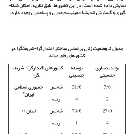
نمایش داده شده است. در این کشورها، طبق نظریه، امکان شکل­
گیری و گسترش اندیشۀ فمینیسم مدرن و پسامدرن وجود دارد.
جدول 2. وضعیت زنان براساس ساختار اقتدارگرا-شریعت­گرا
در
کشورهای خاورمیانه
توانمندسازی
توسعه
کشورهای اقتدارگرا- شریعت­
جنسیتی
جنسیتی
گرا
7/0
31/0
شاخص
جمهوری اسلامی
*
ایران
2
4
رتبه
27/0
73/0
شاخص
لبنان
**
4
1
رتبه