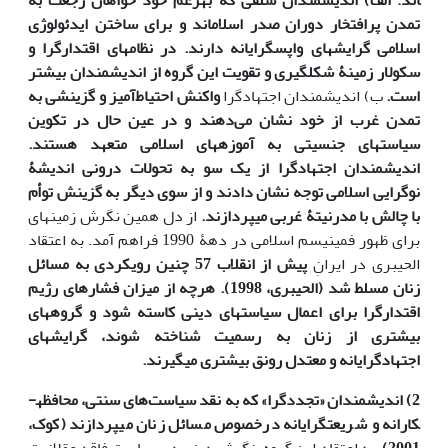
اند: الف) اندیشمندان سلفی که به­زعم خود خواهان رجعت به
تمدن پرافتخار دوران صدر اسلام‏اند و برای ساختن ایدئولوژی
اسلامی گرایش‏های واپس‏گرایانه دارند. در نظام­های اقتدارگرا و
سکولار زمینۀ شکل­گیری و تقویت این گروه از اندیشمندان بیشتر
است.
ب) اندیشمندان اجتهادگرا
واکنش احتیاط‌آمیز و گزینشی به
تمدن غرب از خود نشان می‌دهند و در عین حال در تکوین
سیاست­های جنسیتی به آموزه­های اسلامی متعهد هستند.
اندیشمندان اجتهادگرا از یک سو به تحولات درونی اندیشۀ
نوگرایی اسلامی توجه نشان دادند و از سوی دیگر به گزینش توأم
با چالش با مدرنیتۀ غربی می‏پردازند.
از دل همین نگرش زمینه­ای
برای ظهور فمینیسم اسلامی در دهۀ 1990 فراهم آمد. به اعتقاد
الحیبری در ایرانِ
پیش از انقلاب 57 چنین رویکردی به مسائل
زنان مسلط شد (الحیبری، 1998). هرچه از میزان فشارهای رژیم
اقتدارگرا برای اعمال سیاست‏های دینی کاسته ­شود و گروه­های
بیشتری از زنان به ­رسمیت شناخته شوند، گرایش‏های
اجتهادگرایانه و معتدل رونق بیشتری می­گیرند.
2) اندیشمندان «تجددگرا» که به نقد سیاست­‌های سنتی، محافظه­
کارانه و شریعت­گرایانه درخصوص مسائل زنان می­پردازند (کوک،