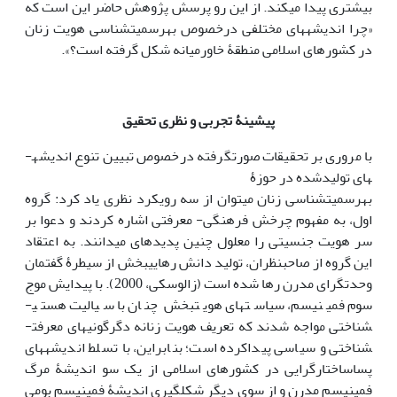
بیشتری پیدا می­کند. از این رو پرسش پژوهش حاضر این است که
«چرا اندیشه­های مختلفی درخصوص به­رسمیت­شناسی هویت زنان
در کشورهای اسلامی منطقۀ خاورمیانه شکل گرفته است؟».
پیشینۀ تجربی و نظری تحقیق
با مروری بر تحقیقات صورت‏گرفته درخصوص تبیین تنوع اندیشه­
های تولیدشده در حوزۀ
به­رسمیت­شناسی زنان می­توان از سه رویکرد نظری یاد کرد: گروه
اول، به مفهوم چرخش فرهنگی- معرفتی اشاره کردند و دعوا بر
سر هویت جنسیتی را معلول چنین پدیده­ای می­دانند. به اعتقاد
این گروه از صاحب­نظران، تولید دانش رهایی­بخش از سیطرۀ گفتمان
وحدت­گرای مدرن رها شده است (زالوسکی، 2000). با پیدایش موج
سوم فمینیسم، سیاست­های هویت­بخش چنان با سیالیت هستی­
شناختی مواجه شدند ­که تعریف هویت زنانه دگرگونی­های معرفت­
شناختی و سیاسی پیداکرده است؛ بنابراین، با تسلط اندیشه­های
پساساختارگرایی در کشورهای اسلامی از یک سو اندیشۀ مرگ
فمینیسم مدرن و از سوی دیگر شکل­گیری اندیشۀ فمینیسم بومی