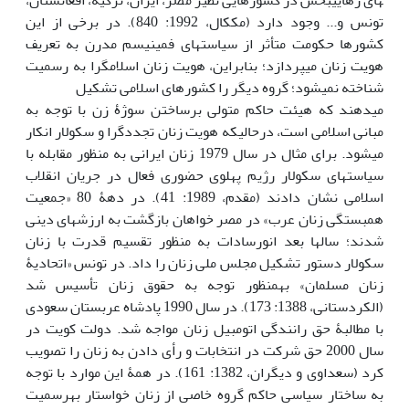
های رهایی­بخش در کشورهایی نظیر مصر، ایران، ترکیه، افغانستان،
تونس و... ­وجود دارد (مک‏کال، 1992: 840). در برخی از این
کشورها حکومت متأثر از سیاست­های فمینیسم مدرن به تعریف
هویت زنان می­پردازد؛ بنابراین، هویت زنان اسلام­گرا به­ رسمیت
شناخته نمی­شود؛ گروه دیگر را کشورهای اسلامی تشکیل
می­دهند که هیئت حاکم متولی برساختن سوژۀ زن با توجه به
مبانی اسلامی است، درحالی­که هویت زنان تجددگرا و سکولار انکار
می­شود. برای مثال در سال 1979 زنان ایرانی به منظور مقابله با
سیاست­های سکولار رژیم پهلوی حضوری فعال در جریان انقلاب
اسلامی نشان دادند (مقدم، 1989: 41). در دهۀ 80 «جمعیت
همبستگی زنان عرب» در مصر خواهان بازگشت به ارزش­های دینی
شدند؛ سال­ها بعد انورسادات به منظور تقسیم قدرت با زنان
سکولار دستور تشکیل مجلس ملی زنان را داد. در تونس «اتحادیۀ
زنان مسلمان» به­منظور توجه به حقوق زنان تأسیس شد
(الکردستانی، 1388: 173). در سال 1990 پادشاه عربستان سعودی
با مطالبۀ حق رانندگی اتومبیل زنان مواجه شد. دولت کویت در
سال 2000 حق شرکت در انتخابات و رأی دادن به زنان را تصویب
کرد (سعداوی و دیگران، 1382: 161). در همۀ این موارد با توجه
به ساختار سیاسی حاکم گروه خاصی از زنان خواستار به­رسمیت