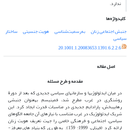
ندارد.
کلیدواژه‌ها
جنبش اجتماعی زنان
به‌رسمیت‌شناسی
هویت جنسیتی
ساختار
سیاسی
20.1001.1.20083653.1391.6.2.2.6
اصل مقاله
مقدمه و طرح مسئله
در میان ایدئولوژی­ها و سازمان­های سیاسی جدیدی که بعد از دورۀ
روشنگری در غرب مطرح شد، فمینیسم به‏عنوان جنبشی
رهایی‏بخش، پارادایم جدیدی در مناسبات قدرت ایجاد کرد. این
شریک ایدئولوژیک در غرب متناسب با نیازهای آن جامعه الگوهای
سیاسی، اجتماعی و فرهنگی خاصی را جهت تعریف هویت زنان
ارائه کرد (فینلی، 1999: 159). به طوری­ که بنیادهای معرفت­