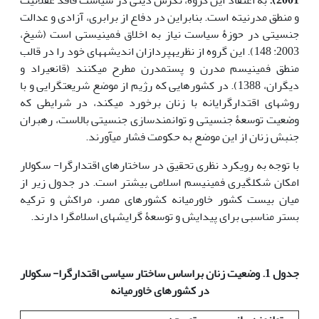
2001).
به اعتقاد این گروه، نگرش دینی در سیاست فاقد عقلانیت
و منطق مدرنیته است. بنابراین در دفاع از برابری، آزادی و عدالت
جنسیتی در حوزۀ سیاست نیاز به اخلاق فمینیستی است (شیخ،
2003: 148). این گروه از نظریه­پردازان اندیشه­های خود را در قالب
منطق فمینیسم مدرن و پست‏مدرن مطرح می­کنند (قانعی­راد و
دیگران، 1388). در کشورهایی که رژیم از موضع شریعت­گرایی و با
روش­های اقتدارگرایانه با زنان برخورد می‏کند، در شرایطی که
وضعیت توسعۀ جنسیتی و توانمندسازی جنسیتی بالاست، رهبران
جنبش زنان از این موضع به حکومت فشار می­آورند.
با توجه به رویکرد نظری تحقیق در ساختارهای اقتدارگرا- سکولار
امکان شکل­گیری فمینیسم اسلامی بیشتر است. در جدول زیر از
میان بیست کشور خاورمیانه کشورهای مصر، مراکش و ترکیه
بستر مناسبی برای پیدایش و توسعۀ گرایش­های اسلام­گرا دارند.
جدول 1. وضعیت زنان براساس ساختار سیاسی اقتدارگرا- سکولار
در کشورهای خاورمیانه