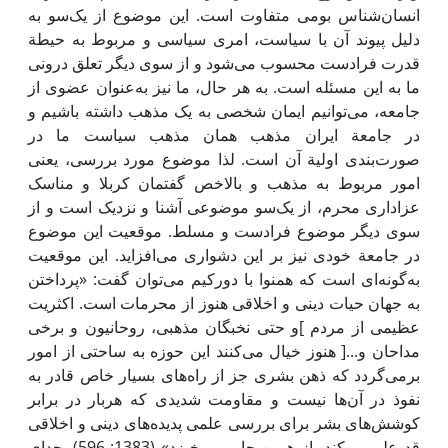
انسان‌شناس بومی ‌متفاوت است. ‌این موضوع از یک‌سو به
دلیل پیوند آن با سیاست، امری سیاسی و مربوط به حیطة
قدرت فرادست محسوب می‌شود و از سوی دیگر تعلق درونی
ما به ‌این مسئله است. به هر حال، ما نیز به‌عنوان عضوی از
جامعه، می‌توانیم ‌ایمان شخصی به یک مذهب داشته باشیم و
در جامعة ایران مذهب همان مذهب سیاست ما در
صورت‌بندی اولیة آن است. لذا موضوع مورد بررسی، یعنی
امور مربوط به مذهب و بالاخص گفتمان کربلا و مناسک
عزاداری محرم، از یک‌سو موضوعی آشنا و نزدیک است و از
سوی دیگر موضوع فرادست و مسلط. موقعیت ‌این موضوع
در جامعة خودی نیز بر ‌این دشواری می‌افزاید. ‌این موقعیت
به‌گونه‌ای است که همنوا با دورکیم می‌توان گفت: «پرداختن
به جهان حیات دینی و اخلاقی هنوز از محرمات است. اکثریت
عظیمی ‌از مردم ]و حتی نخبگان مذهبی، روحانیون و برخی
مداحان و...[ هنوز خیال می‌کنند ‌این حوزه به ساحتی از امور
برمی‌گردد که ذهن بشری جز از راه‌های بسیار خاص قادر به
نفوذ در آن‌ها نیست و مقاومت شدیدی که هربار در برابر
کوشش‌های بشر برای بررسی علمی‌ پدیده‌های دینی و اخلاقی
قد علم می‌کند، از همین جا برمی‌خیزد» (1383: 596). جدای