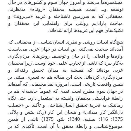
مستعمره‌ها می‌شد و امروز جهان سوم و کشورهای در حال
توسعه و... است. همیشه محققان «رونده» مدنظر‌ند،
محققانی که به سرزمین ناشناخته و غریبه «می‌روند» و
مباحث پارادایم روشی برای راهنمایی ‌این محققان و
تکنیک‌های فهم ‌این غریبه‌ها ارائه شده‌اند.
هیچ‌گاه ادبیات روشی و نظری انسان‌شناسی از محققانی که
آمده‌اند صحبت نمی‌کند، ‌این ادبیات در جهان غربی می‌بایست
واژه‌ها و افعالی را در بیان و توصیف روش‌های مردم‌نگاری
به‌کار ببرد که ناشی از تجارب علمی خود اوست، زیرا محققان
غربی بوده‌اند که همیشه به میدان تحقیق رفته‌اند و
مردم‌نگاری کرده‌اند. بحث این مقاله هم به تعبیری مبتنی بر
همین واقعیت تاریخی است. امروزه نقد محققانی که آمده‌اند
در جهان سوم مطرح است. نقدی که عموماً حاشیه‌ای هم بر
رابطة فرادستی محققان وابسته به استعمار دارد. حتی نگاه
رمانتیک به تجربة تحقیق انسان‌شناختی و تأکید بر «خصلت
دل‌انگیز کار میدانی» و هیجان ‌این کار (ر.ک بیتس و پلاگ،
1375: 116؛ بسنیه، 1340؛ پلتو، 1375) ناشی از همین
موضوع‌شناسی و رابطة محقق با آن است. تأکیدی که بر