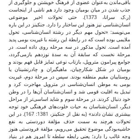
باقی‌ماندن به‌عنوان عضوی از فرهنگ خویشتن و جلوگیری از
جذب شدن در میان بومیان وجود دارد هم ناشی از‌ اینجاست
(ر.ک سرانا، 1373). حتی تحولات اخیر موضوعی
انسان‌شناسی نیز هنوز ‌این ساختار را دارد. جنکینز در ‌این باره
می‌نویسد: «تحول مهم دیگر در رشتة انسان‌شناسی، تحول
ملایمی ‌بوده است که در رابطة ‌این رشته با غیریت بومی‌ پدید
آمده است. تحول مذکور در سه مرحله روی داده است. در
مرحلة نخست که سابقة آن به سدة نوزدهم بازمی‌گردد،
جوامع پیرامون متروپل، بازتاب نوعی تمایز قابل فهم بودند و
بومیان در شکل شکارچیان، ماهیگیران و چادرنشینان یا
روستاییان مقیم منطقه بودند. سپس در مرحلة دوم، غیریت
بومی ‌به موطن انسان‌شناسی در متروپل مهاجرت کرد و
تبدیل به اقلیت قومی ‌شد و انسان‌شناسان آن‌ها را در وطن
خود دنبال کردند. در مرحلة سوم و شاید اساسی‌تر از مراحل
دیگر، انسان‌شناسان به حیات خلوت‌های فرهنگی خود توجه
بیشتری نشان دادند» (به نقل از جنکینز، 1381: 167). در ‌این
تحولات هرچند به سمت حذف مؤلفة دوردستی به نفع
حاشیه‌بودگی موضوع تحقیق می‌رویم، مؤلفة فرودستی هنوز
وجه غالب را دارد؛ یعنی رابطه سلطه تا امروز هم در بنیاد