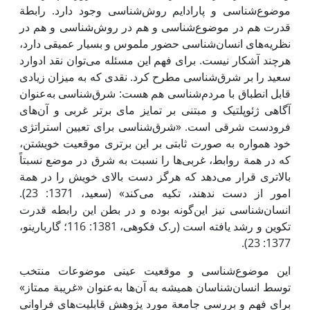
موضوع‌شناسی و پارادایم روش‌شناسی وجود دارد. رابطة
قدرت هم در موضوع‌شناسی و هم در روش‌شناسی و هم در
نظریه‌های انسان‌شناسی حضور ملموس و بسیار عمیقی دارد،
هرچند آشکار نیست. برای فهم‌ این مسئله می‌توان نقد ادوارد
سعید را بر شرق‌شناسی مطرح کرد. نقدی که به میزان زیادی
قابل انطباق با مردم‌شناسی هم هست: شرق‌شناسی به‌عنوان
آگاهی ژئوپلتیک و مبتنی بر تمایز مای برتر غربی و آن‌های
فرودست شرقی است. «شرق‌شناسی برای تعیین استراتژی
خود همواره به صورت ثابتی بر‌ این برتری موقعیت خویشتن،
که در همة روابط، غربی‌ها را نسبت به شرق در موضع نسبتاً
بالاتری قرار می‌دهد که هرگز دست بالای خویش را در همة
امور از دست ندهند، تکیه می‌کند» (سعید، 1371: 23).
انسان‌شناسی نیز ‌این‌گونه بوده و در بطن‌ این رابطه قدرت
تکوین و رشد یافته است (ر.ک فکوهی، 1381: 116؛ گاربارینو،
1377: 23).
این موضوع‌شناسی و موقعیت عینی موضوعات منتخب
توسط انسان‌شناسان همیشه به آن‌ها به‌عنوان «غریبة ممتاز»
برای فهم و بررسی جامعة مورد پژوهش قابلیت‌های فراوانی