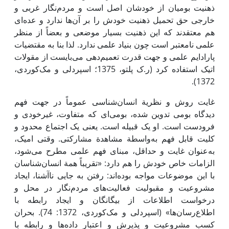
ذهنیت بومیان از خودشان اصل است و مردم‌نگار غربی و
خارجی حق تحمیل ذهنیت خودش را بر آن‌ها ندارد و عده‌ای
هم معتقدند که ‌این ذهنیت بسیار موضعی و بعضاً از منظر
علمی ‌نامعتبر است چون بنیاد علمی ندارد. لذا بنا به مقتضیات
پارادایم علمی ‌و جهت قدرت تعمیم‌دهی می‌بایست از مقولات
اتیک استفاده کرد (ر.ک پلتو، 1375؛ اسپردلی و مک‌کوردی،
1372).
غایت روش و نظریة انسان‌شناسی عموماً در جهت فهم
دیدگاه بومی ‌تدوین شده، بومی‌ای که متفاوت، غیرخودی و
فرودست است. او یک قبیله است. یعنی یک اجتماع محدود و
کلیت قابل فهم به‌واسطة مشاهدة مشارکتی. وقتی امیک،
به‌عنوان غایت و حداقل، مبنای فهم علمی ‌مطرح می‌شود،
الزامات خاص خودش را هم دارد: «تقریباً همة انسان‌شناسان
با ‌این موضوعات مواجه بوده‌اند: رفتن به جایی ناآشنا، ‌ایجاد
مشروعیت و مقبولیت فعالیت‌های مردم‌نگار در محل و
درخواست اطلاعات از بیگانگان و ‌ایجاد رابطه با
اطلاع‌رسان‌ها» (اسپردلی و مک‌کوردی، 1372: 74). بحران
کسب مشروعیت و پذیرش و اعتبار داده‌ها و رابطه با