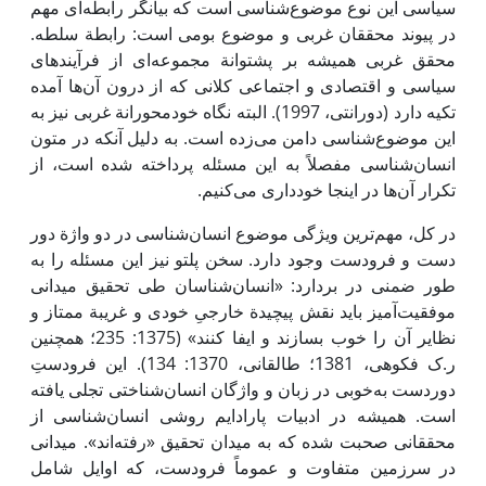
سیاسی این نوع موضوع‌شناسی است که بیانگر رابطه‌ای مهم
در پیوند محققان غربی و موضوع بومی ‌است: رابطة سلطه.
محقق غربی همیشه بر پشتوانة مجموعه‌ای از فرآیندهای
سیاسی و اقتصادی و اجتماعی کلانی که از درون آن‌ها آمده
تکیه دارد (دورانتی، 1997). البته نگاه خودمحورانة غربی نیز به
این موضوع‌شناسی دامن می‌زده است. به دلیل آنکه در متون
انسان‌شناسی مفصلاً به این مسئله پرداخته شده ‌است، از
تکرار آن‌ها در اینجا خودداری می‌کنیم.
در کل، مهم‌ترین ویژگی موضوع انسان‌شناسی در دو واژة دور
دست و فرودست وجود دارد. سخن پلتو نیز ‌این مسئله را به
طور ضمنی در بردارد: «انسان‌شناسان طی تحقیق میدانی
موفقیت‌آمیز باید نقش پیچیدة خارجیِ خودی و غریبة ممتاز و
نظایر آن را خوب بسازند و ‌ایفا کنند» (1375: 235؛ همچنین
ر.ک فکوهی، 1381؛ طالقانی، 1370: 134). ‌این فرودستِ
دوردست به‌خوبی در زبان و واژگان انسان‌شناختی تجلی یافته
است. همیشه در ادبیات پارادایم روشی انسان‌شناسی از
محققانی صحبت شده که به میدان تحقیق «رفته‌اند». میدانی
در سرزمین متفاوت و عموماً فرودست، که اوایل شامل