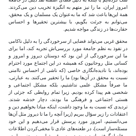
امروز ‌ایران، ما را نیز متهم به انگیزة تخریب دین می‌کردند.
همة‌ این‌ها باعث شد که ما به‌عنوان یک مسلمان و یک محقق،
می‌توانم به جرئت بگویم، با بیشترین تحقیرها و احساس
حقارت‌ها در زندگی‌ مواجه شدیم.
محقق غربی می‌تواند فضایی از سرخوردگی را به دلیل ناکامی
‌در نفوذ به نظم جامعة مورد بررسی‌اش تجربه کند، اما برای
ما ‌این سرخوردگی از ‌این بود که دوستان دیروز و امروز و
کسانی مثل روحانیون که همیشه در ‌این اجتماع مورد احترام
بوده‌اند، با نادیده‌انگاری خاصی (که ناشی از احساس ناامنی
نسبت به محقق در آن‌ها بود) ما را تحقیر می‌کنند. به عبارتی،
ما صرفاً مشکل علمی‌ نداشتیم، بلکه مشکل اجتماعی و
شخصی هم پیدا کرده ‌بودیم. زیرا تمام روابطی که جزئی از
هستی اجتماعی و فرهنگی ما بودند، دچار خدشه شدند.
تردیدی که نسبت به ما وجود داشت،‌ اینکه مبادا بخواهیم دین و
اعتقادات را زیر سؤال ببریم (زیرا آنچه را ما تا دیروز مثل آن‌ها
می‌دانستیم، امروز مورد پرسش قرار می‌دهیم و‌ این خود
مسئله‌ساز است)، در طعنه‌های عادی تا مخفی‌کردن اطلاعات
و فاصله‌گرفتن از دوست دیروز و غریبة امروز، یعنی ما، در