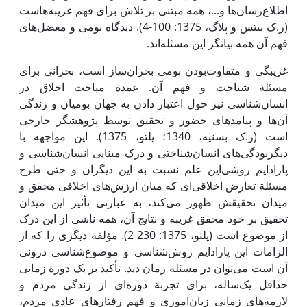
اطلاع‌رسان‌ها و...، همه مبتنی بر تلاش برای فهم غریبه‌هاست
(ر.ک بیتس و پلاگ، 1375: 100-4). دیدگاه بومی و معضل‌های
فهم آن همه بیانگر ‌این مسئله‌اند.
غریبگی و متفاوت‌بودن بومی بحران‌ساز است، بحرانی برای
مسئلة شناخت و فهم آن. عمدة مباحث اخلاق در
انسان‌شناسی نیز حول اعتبار دادن به جهان بومیان و زندگی
آن‌ها و پیامدهای حضور و تحقیق توسط پژوهشگر خارجی
است (ر.ک بسنیه، 1340؛ پلتو، 1375).‌ این مواجهه با
دیگربودگی‌های انسان‌شناختی و درک مبنایی انسان‌شناسی و
پارادایم روشی‌این علم نسبت به‌ این دیگران و حتی طرح
مسئلة تعارض اخلاقی‌ای که میان ارزش‌های اخلاقی محقق و
میدان تحقیقش ظهور می‌کند، به عبارتی تأثیر ‌این میدان
تحقیق بر خود محقق غریبه و نتایج آن، همه ناشی از‌ این درک
از موضوع است (پلتو، 1375: 230-2). مؤلفة دیگری را که از
الزامات ‌این پارادایم روش‌شناسی و موضوع‌شناسی درونی
آن است می‌توان در مسئلة زمان دید. تأکید بر یک دورة زمانی
حداقل یک‌ساله، برای تجربة دوره‌ای از زندگی مردم و
لازمه‌های زمانی زبان‌آموزی و فهم رفتارهای عادی مردم،