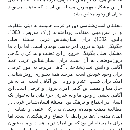
از ‌این مشکل، مهم‌ترین مسئله ‌این است که مذهب می‌تواند
جزئی از وجود محقق باشد.
محققان انسان‌شناسی دین در غرب، همیشه به دینی متفاوت
و در سرزمینی متفاوت پرداخته‌اند (ر.ک موریس، 1383؛
پالس، 1382). برای انسان‌شناس غربی، مسئلة اصلی
چگونگی نفوذ به درون امر قدسی بومیان است، اما برای ما
مشکل اصلی چگونگی خروج از‌ این ذهنیت و پیداکردن نگاهی
برون‌موضعی به آن است. برای انسان‌شناس غربی عملاً
آگاهی و دانش انسان‌شناختی، آگاهی مربوط به امور عرضی
برای وجود خودش است. هرچند همة دشواری روش‌شناسی
امیک برای کسب اعتبار و روایی ‌این آگاهی است، اما به هر
حال مبنا و مقصد ‌این آگاهی امری بیرونی و عرضی است. ‌این
آگاهی بخشی از وجود ما و به عبارتی جزء ذاتی ما به‌عنوان یک
انسان در اجتماع و فرهنگ بود. مسئلة انسان‌شناس غربی در
مطالعة مذهب بومیان، رسیدن به درکی علمی ‌و انتقادی از
‌ایمان مذهبی آن‌ها در رابطه با اجتماع و فرهنگشان است. اما
برای ما مسئله ‌این بود که ‌این ‌ایمان در ما هست و ما به‌عنوان
افراد دین‌دار بخش اعظمی از محتوای ذهنی مؤمنان از مسئلة