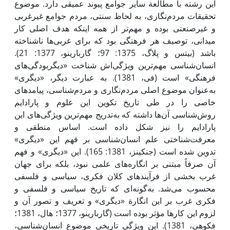
‌این رشته با مطالعة سایر جوامع پیوند عمیقی دارد. موضوع
تحقیقات مردم‌نگاری، به لحاظ سنتی، مردم جوامع غیرغربی
و غیرصنعتی بوده و مهم‌تر از همه ‌اینکه هدف اصلی کار
میدانی، توصیف هر فرهنگی بود که برای غربی‌ها ناشناخته
باشد (بیتس و پلاگ، 1375: 97؛ گاربارینو، 1377: 21).
انسان‌شناسی مهم‌ترین ویژگی‌اش شناخت «دیگربودگی‌های
فرهنگی» است (فی، 1381). به عبارت دیگر، «دیگری»
به‌عنوان موضوع اصلی مردم‌نگاری و مردم‌شناسی، پیامدهای
خاصی را در طی تاریخ تکوین‌ این علوم و پارادایم
روش‌شناسی آن‌ها داشته که به‌تدریج مهم‌ترین ویژگی‌های ‌این
پارادایم را نیز شکل داده است. اساس منطقی و
معرفت‌شناختی علم انسان‌شناسی بر فهم ‌این «دیگری»
تدوین شده است (جنکینز، 1381: 165). ‌این «دیگری» و فهم
آن صرفاً مبتنی بر انگاره‌های علمی ‌نبود، بلکه برای جهان
غرب بخشی از فرآیندهای کلان فکری، سیاسی و فلسفی
محسوب می‌شد. به‌گونه‌ای که تاریخ سیاسی و فلسفی و
فکری غرب بر ‌این انگارة «دیگری» و تعریف و تصور آن و
لزوم ‌این کارها مؤثر بوده است (گاربارینو، 1377؛ ‌هال، 1381؛
فکوهی، 1381). ‌این ویژگی تاریخی موضوع انسان‌شناسی،