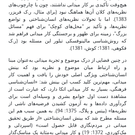
هیچ‌وقت تأکیدی بر کار میدانی نداشتند، چون با چارچوب‌های
نظریه‌های کلان آن‌ها هماهنگ نبود (برای مثال، ر.ک فریزر،
1383). اما با تحولات نظریه‌های انسان‌شناختی و تواضع
نظریه‌ها، و تأکید بر "محل‌های کوچک" برای فهم "مسائل
بزرگ"، زمینه برای ظهور و برجستگی کار میدانی فراهم شد
که روش‌شناسی مالینوفسکی تبلور ‌این مسئله بود (ر.ک
فکوهی، 1381؛ کوش، 1381).
در چنین فضایی از درک موضوع و تجربة میدانی به‌عنوان مبنا
و راه ارتباط میان موضوع و نظریه بود که بینش
انسان‌شناختی ویژگی‌ اصلی خودش را یافت و اهمیت کار
میدانی، مهم‌ترین کلید کسب ‌این بینش شد: «انسان‌شناسی
فرهنگی، بسیار به کار میدانی اتکا دارد، که عبارت است از
مشاهدة دست اول جوامع بشری و وسیله‌ای است برای
گردآوری داده‌ها و به آزمون کشیدن فرضیه‌های ناشی از
نظریه‌ها» (بیتس و پلاگ، 1375: 94). به همین سبب هم‌ این
مسئله مطرح شد که بینش انسان‌شناختی «از طریق تحقیق
میدانی در مردم‌نگاری قابل حصول است» (اسپردلی و
مک‌کوردی، 1372: 19) و کار میدانی به‌مثابة یک مناسک‌گذار