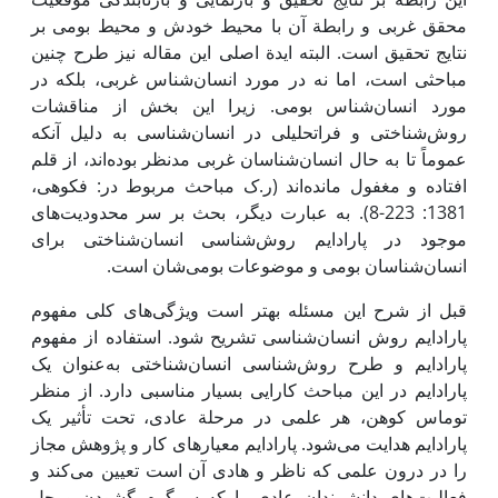
محقق غربی و رابطة آن با محیط خودش و محیط بومی ‌بر
نتایج تحقیق است. البته ‌ایدة اصلی ‌این مقاله نیز طرح چنین
مباحثی است، اما نه در مورد انسان‌شناس غربی، بلکه در
مورد انسان‌شناس بومی. زیرا ‌این بخش از مناقشات
روش‌شناختی و فراتحلیلی در انسان‌شناسی به دلیل آنکه
عموماً تا به حال انسان‌شناسان غربی مدنظر بوده‌اند، از قلم
افتاده و مغفول مانده‌اند (ر.ک مباحث مربوط در: فکوهی،
1381: 223-8). به عبارت دیگر، بحث بر سر محدودیت‌های
موجود در پارادایم روش‌شناسی انسان‌شناختی برای
انسان‌شناسان بومی‌ و موضوعات بومی‌شان است.
قبل از شرح ‌این مسئله بهتر است ویژگی‌های کلی مفهوم
پارادایم روش انسان‌شناسی تشریح شود. استفاده از مفهوم
پارادایم و طرح روش‌شناسی انسان‌شناختی به‌عنوان یک
پارادایم در ‌این مباحث کارایی بسیار مناسبی دارد. از منظر
توماس کوهن، هر علمی‌ در مرحلة عادی، تحت تأثیر یک
پارادایم هدایت می‌شود. پارادایم معیارهای کار و پژوهش مجاز
را در درون علمی ‌که ناظر و ‌هادی آن است تعیین می‌کند و
فعالیت‌های دانشمندان عادی را که سرگرم گشودن و حل