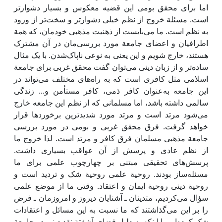
اما برای محقق بومی ‌این قضیه معکوس و بسیار دشوارتر
است. مسئلة خروج از نظم خیلی دشوارتر و سخت‌تر از ورود
به نظم است. ما می‌بایست از ذهنیت مذهبی خودمان، که همة
اطرافیان و اعضای جامعة مورد بررسی‌مان در آن مشترک
هستند، خارج شویم و ‌این یعنی به نوعی ناپاک‌شدن. با یک مثال
ساده‌تر و از زبان دینی می‌توان گفت محقق غربی برای جامعة
اسلامی مثل کافری است که به راه‌های مختلف می‌تواند در
‌این جامعه به‌عنوان کافر ذمی، کافر مستأمن و... زندگی
سالمی ‌داشته باشد، اما مسلمانی که از نظم ‌این جامعه خارج
می‌شود مرتد است و مرتد مورد شدیدترین برخوردها قرار
خواهد گرفت. فرق محقق غربی و بومی ‌در مورد بررسی
جامعة مذهبی مسلمان فرق کافر و مرتد است. لذا خروج ما
از نظم عادی و پرسش از آن عواقب بسیاری داشت.
پرسش‌های تحقیقی مبتنی بر چهارچوب علمی‌ برای ما
مسئله‌ساز بودند. روحیة علمی روحیة شک و تردید است و
روحیة دینی روحیة ایمان و اعتقاد. وقتی ما از موضع علمی‌
سؤال می‌کردیم، متدینان ـ آشنایان دیروز و امروزمان ـ فرض
را بر‌ این می‌گذاشتند که ما نسبت به‌ این مسائل و اعتقادات
شک کرده‌ایم یا ‌اینکه به دلیل فضای آشفتة نقد دینی در جامعة