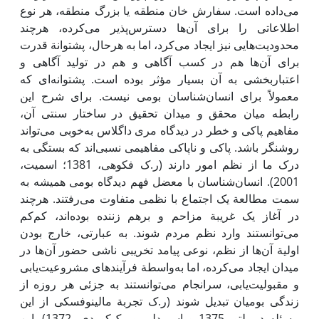
می‌داده است. سفارش خان منطقه یا بزرگ منطقه، هر نوع
اطلاعاتی را برای آن‌ها دسترس‌پذیر می‌کرده، هرچند
محدودیت‌هایی نیز ‌ایجاد می‌کرد، اما به هرحال، پشتوانة قدرت
برای آن‌ها هم در کسب آگاهی و هم در تولید آگاهی و
اعتباربخشی به آن بسیار مؤثر بوده است. پشتوانه‌ای که
معمولاً برای انسان‌شناسان بومی ‌نیست. برای شرح ‌این
رابطه میان محقق و میدان تحقیق در ساختار سنتی آن،
مفاهیم پاکی و خطر در دیدگاه مری داگلاس به‌خوبی می‌تواند
روشنگر باشد. پاکی و ناپاکی مفاهیمی نسبی‌اند که بستگی به
درک ما از نظم امور دارند (ر.ک فکوهی، 1381؛ اسمیت،
2001). انسان‌شناسان با معضل فهم دیدگاه بومی ‌همیشه به
سمت مطالعة یک اجتماع با نظمی ‌متفاوت می‌رفتند. هرچند
در آغاز یک غریبة مزاحم و برهم زننده بوده‌اند، کم‌کم
می‌توانستند وارد نظم مردم شوند. به عبارتی، خارج بودن
اولیة آن‌ها از نظم، نوعی پیامد تخریبی ناشی حضور آن‌ها در
میدان ‌ایجاد می‌کرده، اما به‌واسطة فرآیندهای مشروعیت‌یابی
و مقبولیت‌یابی، سرانجام می‌توانستند به جزئی هر روزه از
زندگی بومیان تبدیل شوند (ر.ک تجربة مالینوفسکی از‌ این
مسئله در پلتو، 1375 و اسپردلی و مک‌کوردی، 1372). ‌این