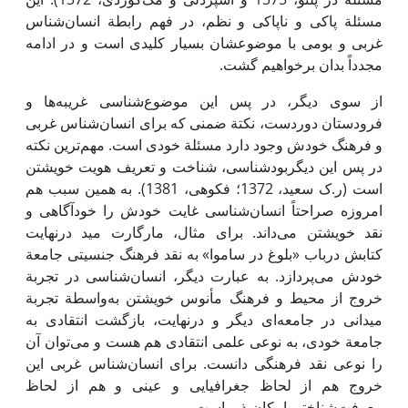
مسئلة پاکی و ناپاکی و نظم، در فهم رابطة انسان‌شناس
غربی و بومی ‌با موضوعشان بسیار کلیدی است و در ادامه
مجدداً بدان برخواهیم گشت.
از سوی دیگر، در پس‌ این موضوع‌شناسی غریبه‌ها و
فرودستان دوردست، نکتة ضمنی که برای انسان‌شناس غربی
و فرهنگ خودش وجود دارد مسئلة خودی است. مهم‌ترین نکته
در پس ‌این دیگربودشناسی، شناخت و تعریف هویت خویشتن
است (ر.ک سعید، 1372؛ فکوهی، 1381). به همین سبب هم
امروزه صراحتاً انسان‌شناسی غایت خودش را خودآگاهی و
نقد خویشتن می‌داند. برای مثال، مارگارت مید درنهایت
کتابش درباب «بلوغ در ساموا» به نقد فرهنگ جنسیتی جامعة
خودش می‌پردازد. به عبارت دیگر، انسان‌شناسی در تجربة
خروج از محیط و فرهنگ مأنوس خویشتن به‌واسطة تجربة
میدانی در جامعه‌ای دیگر و درنهایت، بازگشت انتقادی به
جامعة خودی، به نوعی علمی انتقادی هم هست و می‌توان آن
را نوعی نقد فرهنگی دانست. برای انسان‌شناس غربی ‌این
خروج هم از لحاظ جغرافیایی و عینی و هم از لحاظ
معرفت‌شناختی امکان‌پذیر است.